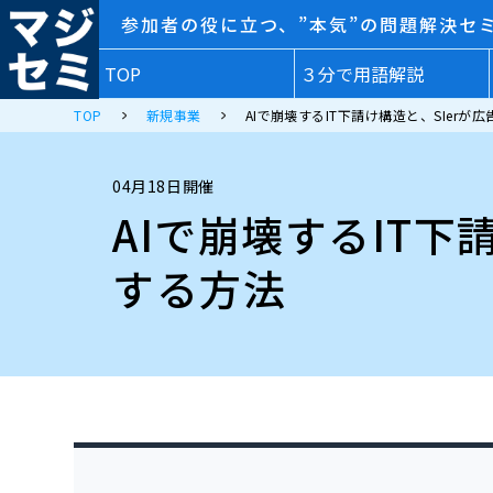
参加者の役に立つ、”本気”の問題解決セ
TOP
３分で用語解説
TOP
新規事業
AIで崩壊するIT下請け構造と、SIer
04月18日開催
AIで崩壊するIT下
する方法