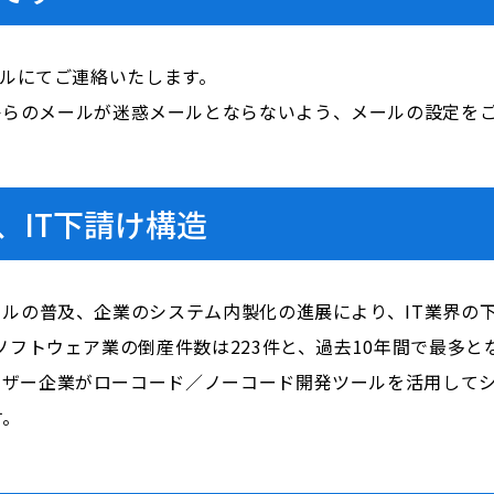
ールにてご連絡いたします。
i.com」からのメールが迷惑メールとならないよう、メールの設定
、IT下請け構造
ールの普及、企業のシステム内製化の進展により、IT業界の下
ソフトウェア業の倒産件数は223件と、過去10年間で最多と
ーザー企業がローコード／ノーコード開発ツールを活用して
 ​