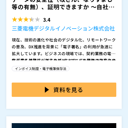
等の有無）、証明できますか ～自社の
業務システムに最適な電...
3.4
三菱電機デジタルイノベーション株式会社
現在、技術の進化や社会のデジタル化、リモートワーク
の普及、DX推進を背景に「電子署名」の利用が急速に
拡大しています。ビジネスの現場では、契約業務の電子
化が広く普及し、従来の紙ベースによる業務の効率化や
電子署名は規格があるため“作れない”わけではありませ
コスト削減に大きく寄与しています。 製造・医療・金
んが、実務では署名付与だけでなく、タイムスタンプ、
インボイス制度・電子帳簿保存法
融・公共など各種特有の業務システムにおいても、「電
検証、ログ、長期保管まで含めた設計が求められ、ここ
子署名」の利用例が増加していますが、導入にあたり課
で手戻りや遅延が起きがちです。さらに対象がPDFだけ
本セミナーでは、「電子署名」を構成する要素（署名・
題を抱えているケースも多く見受けられます。例えば、
でなく、複数ファイルで構成されるCADデータや3D図
タイムスタンプ・検証）を改めて整理し、署名機能
資料を見る
製造業では先使用の証拠（証跡）を残しておくことが特
面など大容量データに広がると、実装・運用の難易度が
を“自社でゼロから開発せず”部品として組み込むための
許権の確保という観点で非常に重要であり、「電子署
一段上がり、要件整理や工数見積りの時点で止まりやす
実装手順と考え方を解説します。例えば、「サーバーを
三菱電機デジタルイノベーション株式会社（
）
名」の実装が効果的です。一方で、設計・開発の現場で
くなります。結果として「自社で抱えるには重いが、外
立てるべきか、クラウドを活用するか」といった基本的
株式会社オープンソース活用研究所（
）
は、図面ファイル等が日々更新され続けることもあり、
せない機能」という状態になり、組込み開発が進まない
な選択肢から、暗号技術の選定や安全性の維持、最新の
マジセミ株式会社（
）
「電子署名」をどう実装すれば良いのか分からないとい
ケースが増えています。
脅威に対応し続けるための運用負荷やコストなどを整理
※共催、協賛、協力、講演企業は将来的に追加、削除さ