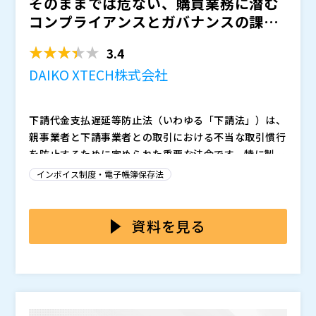
そのままでは危ない、購買業務に潜む
コンプライアンスとガバナンスの課題
とは？ ～ガバナンス不備...
3.4
DAIKO XTECH株式会社
下請代金支払遅延等防止法（いわゆる「下請法」）は、
親事業者と下請事業者との取引における不当な取引慣行
を防止するために定められた重要な法令です。特に製造
業や商社、小売など幅広い業種の購買部門では、この法
ガバナンスとコンプライアンスは、単なる“ルール順
インボイス制度・電子帳簿保存法
令への適正な対応がガバナンス上の重大なテーマとなっ
守”にとどまりません。それは、企業が健全に成長し、
ています。しかし現場では、書面交付の漏れや発注の遅
信頼を維持するための「仕組み」であり、特に購買業務
延、支払条件の不整備など、気づかぬうちに下請法違反
のように社内外との取引が発生する領域では不可欠な基
本セミナーでは、購買業務に潜むリスクの可視化から、
資料を見る
に該当してしまうリスクが潜んでいます。 こうした違
盤です。 しかし実際には、法令対応が現場任せで運用
承認フローの整備、履歴管理、法令対応の仕組み化ま
反は、行政指導や社外からの信頼低下につながるだけで
されていたり、承認や履歴管理がブラックボックス化し
で、ガバナンスとコンプライアンスを強化する具体的な
なく、内部統制上の重大な問題として企業全体に波及す
ていたりする例も少なくありません。購買部門には今、
方法を解説します。属人化や非効率を排除しながら、誰
る可能性もあります。今、購買部門には法令順守を属人
業務プロセスを標準化し、統制を“構造”で実現するアプ
でも正しく・安全に購買業務を遂行できる体制をどう構
化ではなく「仕組み」で実現するガバナンス強化が急務
ローチが求められています。
築するか。実際の成功事例を交えながら、現場と経営を
DAIKO XTECH株式会社（
）