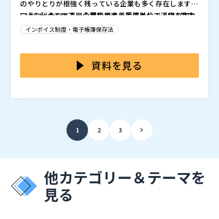
のやりとりが根強く残っている企業も多く存在します。
FAXの利点である、企業や拠点・部署単位で連携を取れ
こういったFAX運用の課題の改善手法として、FAX対応
る点や、その普及率の高さ・送達率の高さなどから、取
のデジタル化が考えられます。 従来の紙ベースのFAXか
インボイス制度・電子帳簿保存法
引先とのやり取りや、営業活動・情報共有など、様々な
ら脱却し、クラウドFAXでの運用を行うことにより、担
用途で利用されており、一部の業界や企業においては必
当者の負荷や用紙のコスト・設置や保管場所の確保の課
本ウェビナーでは、クラウドFAXの導入・運用をどうす
須とも言える状況が今も続いています。 そのような状
題を解決しようと考えている方も多いのではないでしょ
れば効率的かつ安全に運用できるかといった観点から、
資料を見る
況の中で、課題やデメリットも複数存在しており、受信
うか？ しかし、クラウドFAXサービスにも様々なサービ
クラウドFAXサービス「まいと～く Cloud」をご紹介い
FAXを担当者に振り分ける手間や、FAX機器の維持費や
スがあり、どういった基準で選べばよいかがわからない
たします。 その特長としては、下記の点が挙げられま
株式会社インターコム（
）
送受信のための用紙のコストや、設置場所・保管場所の
といったケースも散見されます。 また、実際に導入し
す。 ・管理者承認フローを追加してFAX誤送信を防止で
株式会社オープンソース活用研究所（
）
確保が必要な点が挙げられます。 特に製造業や卸売業
ても使いこなせるのか不安といった心配もあり、導入に
きる ・業務システムと連携してFAX業務の自動化が可能
マジセミ株式会社（
）
では、やり取りの頻度も多くなるためこのような課題に
踏み出せないといった方もいると思います。
・専用回線のご提供が可能 また、初期費用がかからな
※共催、協賛、協力、講演企業は将来的に追加、削除さ
1
2
3
よる影響をより受けやすい状況となっています。
い点や自動返信・自動転送が行える点も導入企業に好評
れる可能性があります。
を得ています。 あわせて、導入や運用のサポートまで
対応可能なため安心して利用することができます。 FAX
業務の負荷を感じている方や、社内のDX推進を図りた
他カテゴリー＆テーマを
いとお考えの方に特におすすめの内容です。
見る