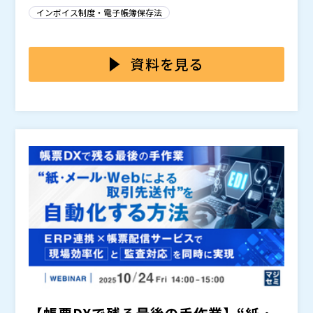
なるケースも多く、統制が効きにくい状況が生じていま
や請求業務の透明性確保への要求は高まっています。こ
インボイス制度・電子帳簿保存法
す。
うした背景から、現場の担当者の負荷は増大し、プロセ
スの抜本的な見直しが急務となっています。
国税庁が2023年6月に公表した「税務行政のDX化の将
来像」では、事業者側のデジタル化が強く求められ、電
資料を見る
子データによるやり取り・保存・検索を前提とした業務
環境の整備が必要とされています。
令和8年度税制改正大綱でも、この方向性を後押しする
内容が盛り込まれる見込みであり、請求業務のデジタル
化は、企業にとって避けて通れないテーマとなっていま
す。
本セミナーでは、国税庁OBである袖山税理士が、令和8
年度税制改正大綱の速報をわかりやすく解説します。
さらに、NECソリューションイノベータからは、税制改
正への対応を見据え、受け取った請求書（紙・電子）の
管理と、自社が発行する請求書の電子送付の両方を含め
た請求業務全体のデジタル化・効率化、そしてその結果
具体的には以下のような課題について、どのように解決
として実現するガバナンス強化のアプローチをご紹介し
していったのか、事例を解説します。
ます。
・請求書が紙、メール、FAXなど様々な手段で届き、管
理が煩雑になっている ・請求書保管のためにクラウド
サービスを導入しているが、グループ会社全体では利用
料負担が大きく、コスト最適化が課題 ・厳格化する監
SKJ総合税理士事務所 所長・税理士 袖山 喜久造氏