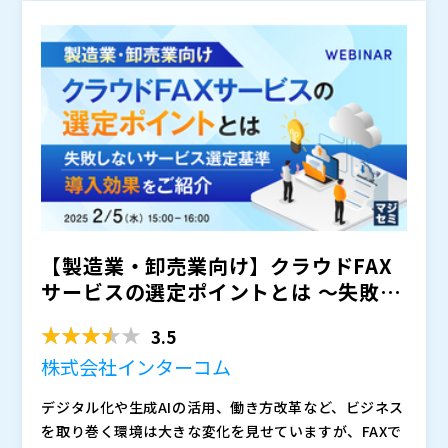
維持、セキュリティインシデントへの対応まで、多くの
三菱電機インフォメーションシステムズが提供する電子
するが、電子署名・タイムスタンプ機能だけを導入した
三菱電機インフォメーションシステムズ株式会社（
）
検討事項が存在します。さらに、最新の脅威や法規制に
署名・認証ソリューション「MistyGuardシリーズ」を
いとお考えの方 ・自社やお客様のオンプレミス環境に
三菱電機インフォメーションシステムズ株式会社は、2
対応し続けるための運用負荷やコストも懸念されます。
ご紹介。ソリューションの機能概要や過去の導入実績を
電子署名機能を組み込みたいが、市場はクラウド署名が
025/4/1から三菱電機デジタルイノベーション株式会社
踏まえ、「自社ソリューションに手軽に電子署名を組み
多いとお悩みの方
となりました。 三菱電機デジタルイノベーション株式
株式会社オープンソース活用研究所（
）
込みたい」「ペーパーレス化を進めるにあたり、PDFだ
会社：
マジセミ株式会社（
）
けでなく多様な形式・大容量のファイルや書類も対象に
※共催、協賛、協力、講演企業は将来的に追加、削除さ
したい」などのニーズにも対応できる特徴などをご説明
れる可能性があります。
します。新暗号方式への対応についても触れさせていた
だきます。 長年電子証明や電子認証ビジネスに携わっ
てきた三菱電機インフォメーションシステムズ株式会社
【製造業・卸売業向け】クラウドFAX
だからこそお伝えできる内容ですので、ぜひこの機会に
ご参加ください。
サービスの選定ポイントとは ～失敗し
ないサービス選定基準...
3.5
株式会社インターコム
デジタル化や生成AIの活用、働き方改革など、ビジネス
を取り巻く環境は大きな変化を見せていますが、FAXで