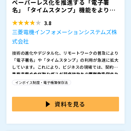
ペーパーレス化を推進する「電子署
名」「タイムスタンプ」機能をより簡
単に組み込むには？ ～自社...
3.8
三菱電機インフォメーションシステムズ株
式会社
技術の進化やデジタル化、リモートワークの普及により
「電子署名」や「タイムスタンプ」の利用が急速に拡大
しています。これにより、ビジネスの現場では、契約や
重要書類のやり取りがスムーズになり、業務効率化やコ
また、多くのITベンダーが競合他社との差別化を図るた
スト削減が期待されています。一方、デジタル化に伴う
め、電子署名・タイムスタンプ機能に注目するようにな
インボイス制度・電子帳簿保存法
リスクも懸念されており、電子署名・タイムスタンプの
りました。顧客に対して信頼性を提供しながら、効率的
導入でセキュリティを強化し、安全な取引が可能です。
で競争力のあるサービスを実現できるため、製造業や医
本セミナーは、自社開発のシステム・サービスに電子署
SaaSの普及により、これらのサービスが簡単に利用で
療、金融、不動産、公共サービスなど業界特有の利用例
名・タイムスタンプソリューションを組み込みたいと考
資料を見る
きるようになり、今後のデジタル社会の標準となること
も増加しています。しかし、電子署名・タイムスタンプ
えているITベンダーの方を対象に開催します。 電子署
が予測されています。
機能の導入には多くの課題が考えられます。 例えば
名に関する最新動向とともに、電子署名やタイムスタン
・自社開発のシステムやクラウドサービスに電子署名や
「サーバーを立てるべきか、クラウドを活用するか」と
プサービスの選定や機能の実装に必要な基礎知識を含
タイムスタンプの機能を組み込みたいと考えている方
いった基本的な選択肢から、暗号技術の選定や安全性の
め、実際の実装手順や実例をご紹介します。 さらに、
・市場には多くの電子契約サービスプロバイダーが存在