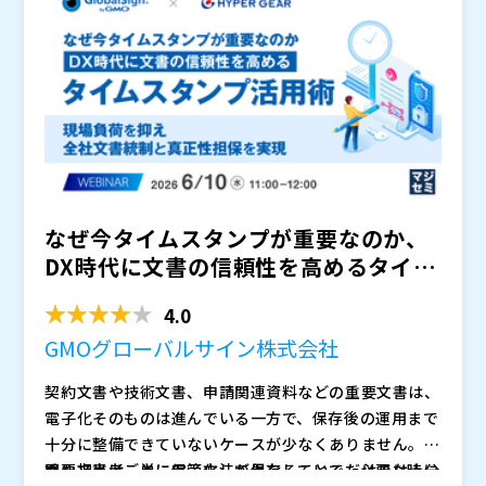
なぜ今タイムスタンプが重要なのか、
DX時代に文書の信頼性を高めるタイム
スタンプ活用術 ～現場...
4.0
GMOグローバルサイン株式会社
契約文書や技術文書、申請関連資料などの重要文書は、
電子化そのものは進んでいる一方で、保存後の運用まで
十分に整備できていないケースが少なくありません。部
門や担当者ごとに保管方法が異なることで、必要な時に
重要文書は、単に電子化して保存しているだけでは十分