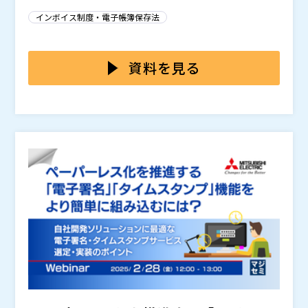
せられる柔軟性も重要です。 さらに、デザイン的に洗
で、デザイン性に課題があり、特に対顧客向けフォーム
インボイス制度・電子帳簿保存法
練されたツールを使用して業務を円滑に進めたいという
では満足できないこともあります。また、クアルトリク
ニーズが増加しています。 このような背景の中で、よ
スのような製品は、機能が豊富であるものの、その分操
本セミナーでは、デザイン性と直観的な操作性を両立す
り効率的で使いやすいフォーム処理ソリューションが必
作が複雑で使いにくいという声も多く聞かれます。 こ
る「ONLYOFFICE DocSpace フォーム記入ルーム」を
資料を見る
要とされています。
れらの製品では、使いやすさとデザイン性を両立させる
活用事例やデモとともにご紹介します。 ・PDF形式のフ
ことが難しいため、このような課題を解消するために、
ォーム書式をそのまま活用、直観的操作で洗練されたデ
Ascensio System SIA（
）
新しい選択肢が求められています。
ザインのフォームを作成 ・得られた回答は、スプレッ
株式会社オープンソース活用研究所（
）
ドシートで自動的に収集され、素早い情報分析が可能
マジセミ株式会社（
）
・無料プランから始められる手軽さ ・有料プランで
※共催、協賛、協力、講演企業は将来的に追加、削除さ
は、シングルサインオン、自動バックアップなどの管理
れる可能性があります。
機能、48時間以内メールサポートも充実 業務効率化の
ヒントをお探しの方、この機会にふるってご参加下さ
い。