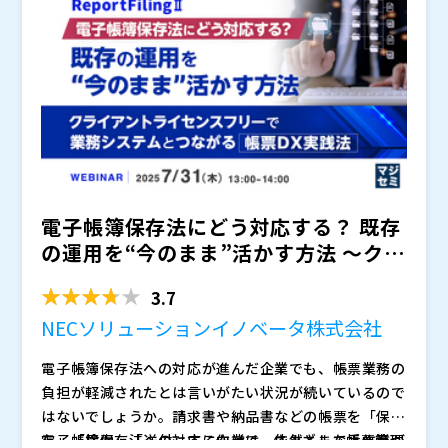
にとどまらず、電帳法・インボイス制度対応に必要な証
「eCubenet」の新たなラインアップ「帳票配信サービ
跡整備や送付ログ／未ダウンロード通知といったガバナ
ス」を通して、請求書や発注書など取引帳票の送付に残
ンス上のリスクにも直結します。
る“最後の手作業”をなくし、業務効率化・コスト削減・
本サービスは、ERPに登録された帳票データをもとに、
内部統制強化を実現する方法をご紹介します。
取引先ごとの設定に応じた送付手段（FAX・郵送・メー
ル添付・Webダウンロード等）で自動的に送付処理を
行う仕組みです。 たとえば、Webダウンロード希望の
これにより、これまで人手に頼っていた「保存・アップ
取引先にはダウンロードリンク付きの案内メールを、F
ロード・送付確認・ログ管理」といった作業を自動化
AXのみ対応の企業には紙送付を、それぞれ個別作業な
し、現場担当者の負荷軽減とともに、電帳法やインボイ
しで一元的に実行できます。
ス制度に対応した証跡整備も同時に実現します。
・請求書・発注書など帳票送付の作業負荷を減らしたい
電子帳簿保存法にどう対応する？ 既存
経理・購買部門のご担当者 ・電帳法などの法改正・監
査対応で増える帳票業務の負担を減らしたい方 ・紙・
の運用を“今のまま”活かす方法 ～クラ
メール・Web・FAXが混在し、送付業務の統一や効率化
株式会社オージス総研（
）
イアントライセンス...
に課題をお持ちの方 ・属人化した送付作業をなくし、
株式会社オープンソース活用研究所（
）
3.7
内部統制を強化したい方
マジセミ株式会社（
）
NECソリューションイノベータ株式会社
※共催、協賛、協力、講演企業は将来的に追加、削除さ
れる可能性があります。
電子帳簿保存法への対応が進んだ企業でも、帳票業務の
負担が軽減されたとは言いがたい状況が続いているので
はないでしょうか。請求書や納品書などの帳票を「保
存」「検索」「送付」する作業は、依然として手作業が
電子帳簿保存法への対応に向けて、さまざまな帳票管理