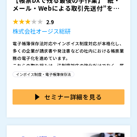
【帳票DXで残る最後の手作業】“紙・
査基準に対応するため、証跡管理や透明性確保の負荷が
NECソリューションイノベータ株式会社
メール・Webによる取引先送付”を自
増大
NECソリューションイノベータ株式会社（
）
動化する方法 ～ER...
株式会社オープンソース活用研究所（
）
2.9
マジセミ株式会社（
）
株式会社オージス総研
※共催、協賛、協力、講演企業は将来的に追加、削除さ
れる可能性があります。
電子帳簿保存法対応やインボイス制度対応が本格化し、
多くの企業が請求書や発注書などの社内における帳票業
務の電子化を進めています。
これらの取り組みは、法制度対応の強化だけでなく、属
人作業の解消や負荷軽減といった担当者の業務効率化に
インボイス制度・電子帳簿保存法
つながり、ガバナンス強化と生産性向上を両立していま
す。
しかしながら、内部処理の電子化が進む一方で、取引先
への帳票送付という“帳票の出口”は、依然として自動化
セミナー詳細を見る
されていません。取引先ごとに送付要件や受領環境が異
なるといった理由から、ERPから出力したデータをPDF
実際、当社のアンケート調査（帳票発行実務に関与する
化し、メール・Web・郵送・FAXで送付・確認・ログ管
従業員660名対象）では、電子化に取り組んだ企業は全
理までを人手で行う非効率な運用が常態化しています。
体の約4割、そのうち約8割が「一部に課題が残る」と
回答しました。こうした課題は、単なる業務効率の問題
本セミナーでは、オージス総研が提供するEDIサービス