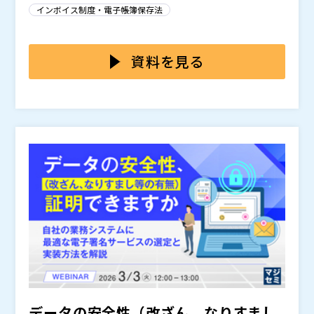
すぐ確認できない、管理ルールが統一されていないとい
ではありません。保存後にその文書が改ざんされていな
インボイス制度・電子帳簿保存法
った課題に加え、保存した文書の信頼性をどう担保する
いことや、いつの時点で存在していたかを後から説明で
かまで整理できていない企業も多く見られます。
きる状態にしておくことが重要です。そこで、電子文書
本セミナーでは、電子文書化が進むDX時代におけるタ
にタイムスタンプを付与することで、電子文書の存在し
イムスタンプ付与の重要性を踏まえて、フォルダに入れ
資料を見る
ていた時刻や非改ざん性を証明できます。しかし、こう
るだけでPDF変換やOCR、振り分けなどを行えるHGPs
した対応を手作業で続けるのは負荷が高く、担当者任せ
canServPlusと、電子文書の存在時刻と非改ざん性を
GMOグローバルサイン株式会社（
）
になりやすいのが実情です。その結果、重要文書を守る
証明する認定タイムスタンプ byGMOを組み合わせた、
株式会社ハイパーギア（
）
ための仕組みが定着せず、管理の信頼性に不安が残るケ
重要文書の保存後の改ざん対策を解説します。電子化し
マジセミ株式会社（
）
ースもあります。
た文書を保存して終わらせるのではなく、日常業務の流
※共催、協賛、協力、講演企業は将来的に追加、削除さ
れの中でタイムスタンプ付与まで無理なく進めること
れる可能性があります。
で、重要文書を効率的かつ信頼性の高い形で管理する方
法をご紹介します。
データの安全性（改ざん、なりすまし