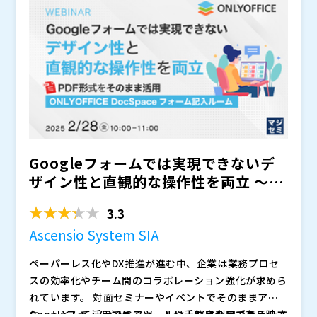
となっています。
つなぐ調達DXの第一歩を体系的にご紹介します。
株式会社オープンソース活用研究所（
） マジセミ株式
会社（
）
※共催、協賛、協力、講演企業は将来的に追加、削除さ
れる可能性があります。
Googleフォームでは実現できないデ
ザイン性と直観的な操作性を両立 〜P
DF形式をそのまま...
3.3
Ascensio System SIA
ペーパーレス化やDX推進が進む中、企業は業務プロセ
スの効率化やチーム間のコラボレーション強化が求めら
れています。 対面セミナーやイベントでそのままアン
ケートとして活用できるツールや、独自のロゴを反映さ
GoogleフォームやMSフォームは手軽に利用できる一方