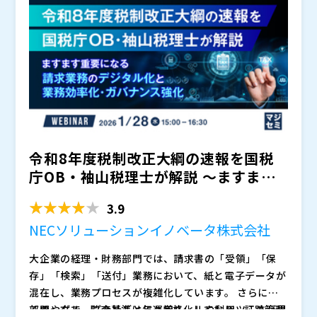
う声も多く聞かれます。
し、現実的な落し所を示します。 「電子署名のソリュ
れる可能性があります。
ーションを組み込むにはどうすればいいのか？」「市場
には多くの電子署名サービスプロバイダーが存在する
が、どのサービスが自社に最適なのか分からない」など
とお悩みの方は、ぜひご参加ください。
令和8年度税制改正大綱の速報を国税
庁OB・袖山税理士が解説 ～ますます
重要になる請求業務のデ...
3.9
NECソリューションイノベータ株式会社
大企業の経理・財務部門では、請求書の「受領」「保
存」「検索」「送付」業務において、紙と電子データが
混在し、業務プロセスが複雑化しています。 さらに、
部門やグループ会社ごとに運用ルールや利用ツールが異
その一方で、監査基準は年々厳格化しており、証跡管理