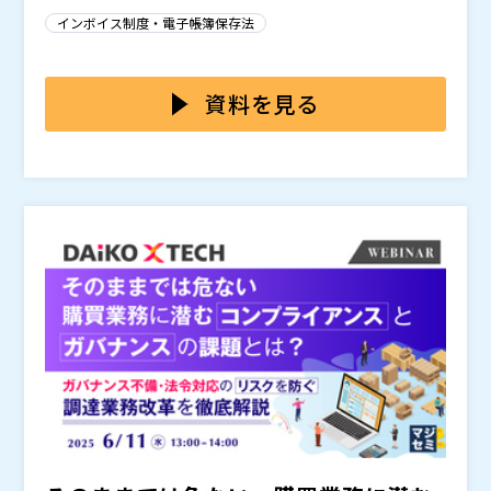
多く、部門ごとの運用に任されているケースがほとんど
システムの導入が検討される中、多くの企業では既存の
インボイス制度・電子帳簿保存法
です。紙と電子の帳票が混在し、作業ミスや対応漏れの
業務システムから出力された帳票をいかにスムーズに取
リスクも高まっています。制度対応は“形式上完了”して
り込み、法対応させるかが課題となっています。特にオ
本セミナーでは、NECソリューションイノベータが提供
いても、業務の現場では効率化が進まず、
ンプレミスの基幹システムを使う企業では、クラウド型
する
を活用し、帳票業務全体をどのように電子帳簿保
という声が
資料を見る
多く聞かれます。
帳票システムでは定型帳票への柔軟な対応が難しいこと
存法へ対応させ、かつ業務効率化を実現できるかを解説
もあります。
します。ReportFiling IIは既存の基幹システム・業務
NECソリューションイノベータ株式会社（
が求められています。
）
システムと柔軟に連携可能で、出力された帳票をそのま
株式会社オープンソース活用研究所（
）
ま取り込み、保存・検索・送付までを一元的に自動化で
マジセミ株式会社（
）
きます。 特に注目すべきは、
※共催、協賛、協力、講演企業は将来的に追加、削除さ
。紙やメールでの個別送
信を自動化でき、取引先ごとの運用に対応可能です。ま
れる可能性があります。
た、
全社展開やグループ会社への展開でも、コストを
気にせず柔軟に対応できます。
仕組みを、ぜひ本セミ
ナーでご確認ください。