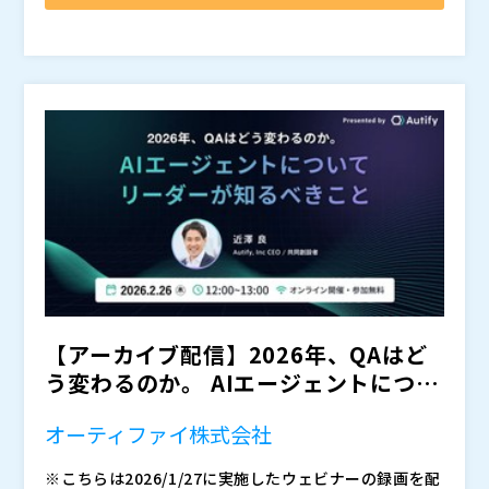
抜け出せていないケースが少なくありません。結果とし
また、スクリプト作成やメンテナンスが特定スキルを
ストで取得したビデオ証跡からのスクリプト生成に加
ーザー調査をもとに、
て、自動化を差別化要素として活かしきれず、提案・受
持つ要員に依存しやすく、プロジェクトごとに品質や粒
え、自然言語による指示からのスクリプト作成や、UI変
・テスト自動化を提案したいが、コスト面で顧客承認が
という構造課題を整理します。
注の機会損失につながっているのが実情です。
度がばらつく、手動テスト資産を再利用できない、とい
更時にテストを自動で適応・修復する自立型の自己修復
得られない方 ・スクリプト作成・保守負荷が高く、自
そのうえで、
った課題も重なります。その結果、「自動化したいが提
機能などにより、従来大きな負担となっていたスクリプ
動化が定着していない方 ・手動テスト資産を活かした
・なぜベンダー任せの運用から抜け出せないのか
案できない」「結果として手動テストに留まる」という
ト作成・保守工数を大幅に削減します。 これによ
効率的な自動化手法を探している方 ・回帰テストの負
Panaya Japan（
）
・なぜ過剰テストと品質不安が同時に発生するのか
構造が常態化しています。
り、自動化の立ち上げを短期間で実現し、見積の現実性
荷が高く、案件拡大や品質向上に課題を感じている方
株式会社オープンソース活用研究所（
）
・なぜ自動化が進まないのか
を高めることで、顧客に提案しやすい形へと転換しま
・テスト自動化を差別化サービスとして確立したいSIer
マジセミ株式会社（
）
といった論点を、SAPユーザー企業の実態を踏まえて
す。さらに、実際のプロジェクトにおける活用シナリオ
の方
※共催、協賛、協力、講演企業は将来的に追加、削除さ
解説します。
やデモを通じて、短期間で高付加価値なテストサービス
れる可能性があります。
また後半では、AIを活用したテスト自動化によって、
を提供し、案件拡大につなげるための具体的な進め方を
という観点から、現実的な改善アプローチを紹介しま
解説します。
す。
単なるツール紹介ではなく、
・ベンダー依存からどう脱却するか ・エンドユー
【アーカイブ配信】2026年、QAはど
ザー主導でどう進めるか ・実運用へどう適用してい
う変わるのか。 AIエージェントについ
くか
てリーダーが知る...
といった観点まで含めて、実務視点で整理します。
オーティファイ株式会社
・SAP ECC6.0からS/4HANA移行を進めたいが、テスト
費用や工数負担が大きく判断が止まっている ・S/4HAN
※こちらは2026/1/27に実施したウェビナーの録画を配