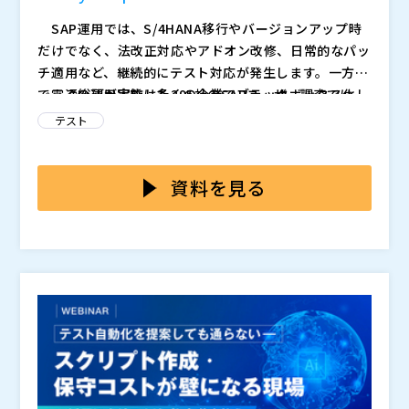
SAP運用では、S/4HANA移行やバージョンアップ時
だけでなく、法改正対応やアドオン改修、日常的なパッ
チ適用など、継続的にテスト対応が発生します。一方
で、その運用実態は多くの企業でブラックボックス化し
電通総研が実施した295社のSAPユーザー調査では、
ています。
82.5%の企業がテストを含む運用を外部ベンダーへ依存
テスト
しているという結果が出ています。
その結果、
・何をどこまでテストしているのか分からない ・
資料を見る
提示された工数や費用が妥当なのか判断できない ・
品質リスクとコスト負担の全体像が見えない
といった状態に陥っている企業も少なくありません。
特にSAPは、アドオンや業務影響が複雑に絡み合うた
め、テスト範囲が膨らみやすく、“とりあえず広くや
る”運用になりやすい構造があります。
しかし実際には、IT部門が少人数であるケースも多
く、テストの実態そのものを自社で把握しきれていない
現場が増えています。
さらに問題なのは、多くの企業が「テスト自動化の必