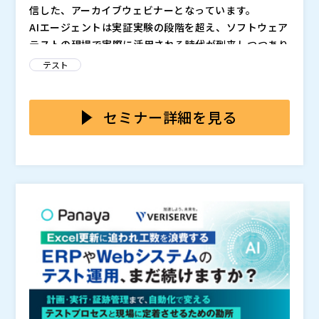
A移行後の運用・バージョンアップ対応に不安を感じて
信した、アーカイブウェビナーとなっています。
いる ・SAP運用におけるテスト費用・ランニングコス
SAP運用におけるテストの問題は、単なる工数削減の
AIエージェントは実証実験の段階を超え、ソフトウェア
トを見直したい ・ベンダー任せの運用から脱却し、自
話ではありません。
テストの現場で実際に活用される時代が到来しつつあり
社で品質やテスト範囲を把握したい ・AIを活用したテ
重要なのは、
という点です。
ます。本セミナーでは、2026年のQA（品質保証）のあ
テスト
スト自動化に関心はあるが、「本当に現場で回せるの
本セミナーでは、295社調査から見えたSAPユーザー
り方やAIの未来を戦略的・実践的に理解するうえで重要
AIエージェントの導入が進む中、どのような場面で実際
か」不安がある
企業の構造課題をもとに、ベンダー依存がなぜ続いてし
な視点を解説します。
に価値が生まれるのか、人の判断が不可欠な部分はどこ
まうのか、その結果としてなぜコスト増と品質不安が解
か、そして安全かつ再現性のあるパイロット実施のため
セミナー詳細を見る
消されないのかを整理します。
そのうえで、“必要性は分かっているが動けない状
の組織的な枠組みづくりのポイントなど、実用的な視点
さらに、オーティファイが現在開発中の最新のAIテスト
態”から一歩進み、自社でテスト品質・コスト・運用を
からご説明します。
エージェントを例に挙げ、その動作や期待される成果に
コントロールするための考え方と進め方を持ち帰りたい
ついての短い実演デモも紹介します。 2026年にテスト
方は、ぜひご参加ください。
Panaya Japan（
）
自動化を本格的に導入検討したいという方には必見のセ
実際にできること・できないことを整理し、過度な期待
株式会社電通総研（
）
ミナーです。是非ご参加ください。
や誤解を避けるための視点を解説します。
人手作業を
マジセミ株式会社（
）
大きく削減できる領域と、人間の判断・知見が引き続き
※共催、協賛、協力、講演企業は将来的に追加、削除さ
価値を持つ領域について、ポイントを明確にお伝えしま
オーティファイ株式会社（
）
れる可能性があります。
す。
株式会社オープンソース活用研究所（
テスト領域における適切なスコープ設定、成功指
）
標（KPI）の置き方、将来的な展開を見据えた短期間・
マジセミ株式会社（
）
小規模検証の進め方などをご紹介します。
※共催、協賛、協力、講演企業は将来的に追加、削除さ
れる可能性があります。