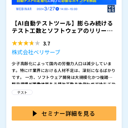
りやすく解説いたします。
【AI自動テストツール】膨らみ続ける
テスト工数とソフトウェアのリリース
サイクルの高速化 その...
3.7
株式会社ベリサーブ
少子高齢化によって国内の労働力人口は減少していま
す。特にIT業界における人材不足は、深刻になるばかり
です。 一方、ソフトウェア開発は大規模化かつ複雑化
し、テスト工数は膨らみ続けています。かつ、リリース
開発規模が増大するとテスト工数も比例して拡大してい
サイクルの高速化も求められています。
きます。対策として自動テストの導入を取り組もうとし
テスト
たものの、何から取り組めばよいか分からないと頭を悩
ましているのが多くの企業の実情です。 自動化を検討
AI自動テストツールは自動テストのために多くのソース
している企業においても、プログラミングスキルがない
コードを書いてスクリプトを組み上げるといった作業も
セミナー詳細を見る
QA担当者が多く、ツールを使いこなせるのかどうかを
なく、ツールの画面上でUI要素や動作を選択し、簡単に
気にして、導入には二の足を踏んでいるという状況もあ
テストシナリオを作成できます。UIに変更があった場合
ベリサーブは自動テストの導入実績が豊富な、専業の第