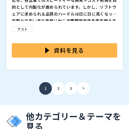
的として内製化が進められています。しかし、ソフトウ
ェアに求められる品質のハードルは日に日に高くなって
おり、ステークホルダーからの客観的な中立性を保った
内製化において、自社リソースのみでテストまで行うこ
品質担保をしてほしいという要求が高まっています。
とや、開発者がテストも行うことによるリスクは以下の
テスト
ようなことがあります。 ・品質担保に関する活動が属
人化してしまう ・開発者がテストもすることで中立性
本セミナーでは、テストを第三者で実施することの重要
が失われる ・インフラや端末などテスト環境が偏って
性とメリットについてご説明します。 また、高品質で
資料を見る
しまう ・社内のリソースだけだと実施できるテストに
中立的なテストを実施する第三者検証のサービスとその
限界がある
導入事例についてご紹介します。テストのリソースや進
株式会社ProVision（
）
め方、品質担保に関する課題感を持たれている方を対象
株式会社オープンソース活用研究所（
） マジセミ株式
とした内容となります。
会社（
）
1
2
3
他カテゴリー＆テーマを
見る