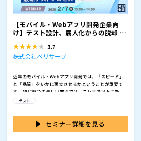
【モバイル・Webアプリ開発企業向
け】テスト設計、属人化からの脱却 〜
AIと共に実現する、ス...
3.7
株式会社ベリサーブ
近年のモバイル・Webアプリ開発では、「スピード」
と「品質」をいかに両立させるかということが重要で
す。 特に競争の激しい市場では、これまで以上に効率
的かつ効果的なテストプロセスが求められています。
テストにおける設計などの上流工程においては、知識や
テスト
経験が特定の人材に集中・負荷が偏ることで開発工程全
体のボトルネックになるという課題があります。また、
スキル不足や経験の浅いメンバーでは、同様のクオリテ
ベリサーブでは、MBT（モデルベースドテスト）とい
セミナー詳細を見る
ィを再現できず、設計品質が不安定になってしまうとい
うアプローチにより、テストの網羅性・説明可能性を担
うリスクもあります。
保しつつ、AIによってテストを効率化するソリューショ