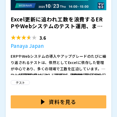
Excel更新に追われ工数を浪費するER
PやWebシステムのテスト運用、まだ
続けますか？ 〜...
3.6
Panaya Japan
ERPやWebシステムの導入やアップグレードのたびに繰
り返されるテストは、依然としてExcelに依存した管理
が中心であり、多くの現場で工数を圧迫しています。テ
スト計画の立案からケースの記述、進捗確認や不具合記
Excelを基盤としたテスト運用は一見柔軟に見えます
録に至るまでが手作業に委ねられることで、担当者の負
が、テスト範囲の網羅性や進捗管理の正確性を担保する
テスト
担は増大し、重要な業務が後回しになるケースも少なく
うえで大きな限界を抱えています。担当者が個別に作成
ありません。特に大規模なプロジェクトでは、担当者の
した設計書やチェックリストは、更新が追いつかず最新
本セミナーでは、Panaya社の総合的なテストソリュー
経験や暗黙知に依存する部分が多く、可視化の難しさが
化が困難であり、レビュー漏れや二重入力が頻発しま
ションのご紹介に加え、ERPやWebシステムのテスト業
資料を見る
品質リスクを高めています。こうした属人的な運用が続
す。その結果、品質保証や内部監査の観点からも証跡の
務のExcel依存から脱却し効率化を図る具体的な自動化
く限り、業務改善や効率化は頭打ちにならざるを得ない
信頼性が不十分となり、追加工数をかけてやり直しを余
アプローチをご説明します。また、40年以上にわたり、
Panaya Japan（
）