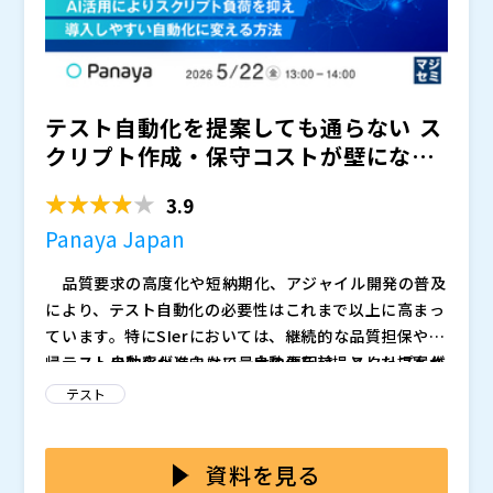
要性」を感じ始めている一方で、具体的な行動へ進めて
いないことです。
S/4HANAユーザーの中でも、テスト品質や運用負荷
は大きな課題として認識されており、「今のやり方のま
テスト自動化を提案しても通らない―― ス
までよいのか」という不安を抱える企業は増えていま
す。
しかし現場では、
クリプト作成・保守コストが壁になる
・自動化は難しそう ・結局ベンダー頼みになるの
現場 ～ AI活用...
ではないか ・導入しても運用できるイメージが持て
3.9
ない
Panaya Japan
といった理由から、検討が止まってしまうケースも少
なくありません。
品質要求の高度化や短納期化、アジャイル開発の普及
また、保守ベンダー側も「効果が限定的」「運用負荷
により、テスト自動化の必要性はこれまで以上に高まっ
が増える」といった理由で、自動化に積極的ではないケ
ています。特にSIerにおいては、継続的な品質担保や回
ースがあります。
帰テストの効率化に向けて、自動化を前提とした提案が
テスト自動化が進まない最大の要因は、スクリプト作
その結果、
という状態が生まれています。
求められる場面も増えています。 一方で、「自動化
成および保守にかかるコストの大きさにあります。自動
テスト
そしてその裏側では、バージョンアップやパッチ適用
の必要性は理解しているが、実際の提案には踏み出せな
化の初期構築だけでなく、UI変更や仕様変更に伴う修正
のたびにテストコストが膨らみ、品質不安を抱えたまま
い」「PoC止まりで終わり、本番案件に展開できない」
工数が継続的に発生するため、見積段階でコストが膨ら
本セミナーでは、こうした課題に対し、AIを活用した
運用を続ける構造が固定化し始めています。
といった声も多く、現場では手動テスト中心の運用から
み、顧客の承認を得られないケースが多く見られます。
新しいテスト自動化アプローチをご紹介します。手動テ
資料を見る
本セミナーでは、電通総研が実施した295社のSAPユ