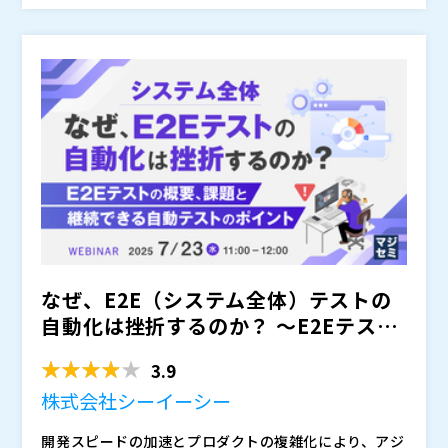
のが現実です。
儀なくされる場面が目立ちます。また、属人的な記録管
1,100社以上のサービス・製品の品質向上に貢献してき
株式会社ベリサーブ（
）
理は担当者が変わると途端に引き継ぎ困難となり、結果
たベリサーブから、テスト効率化の効果を最大化するた
株式会社オープンソース活用研究所（
）
としてテストプロジェクト全体のスケジュールやコスト
めに、テストプロセス・テスト自動化・手動テストの3
マジセミ株式会社（
）
を押し上げる大きな要因となっています。
つの側面から、効率化のポイントや、その具体的な手法
※共催、協賛、協力、講演企業は将来的に追加、削除さ
を解説します。さらに、現場で定着・活用されるための
れる可能性があります。
運用設計や伴走支援のポイントを事例とともに、属人化
の解消と持続可能な改善を実現するためのヒントをお伝
えします。これらのアプローチは、テスト負荷を大幅に
削減できるとともに、金融システムのように監査や規制
対応が求められる領域でも適用可能なアプローチとして
活用いただけます。
なぜ、E2E（システム全体）テストの
自動化は挫折するのか？ ～E2Eテスト
の概要、課題と、継...
3.9
株式会社シーイーシー
開発スピードの加速とプロダクトの複雑化により、アジ