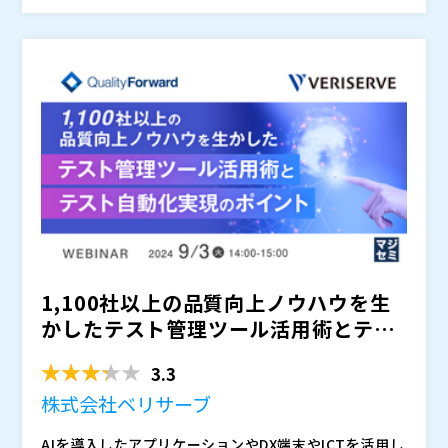
ンを開発しています。 本セミナーでは、「AIと共に実
現する、スピードと品質を両立したテストプロセス」を
テーマに、実際にどのような場所にAIを使っているのか
株式会社ベリサーブ（
）
を解説しながら、技術開発によって実現しようとしてい
株式会社オープンソース活用研究所（
） マジセミ株式
るテストプロセスについてご紹介します。また、テスト
会社（
）
におけるAI活用シーンに関する実践的なヒントとインサ
※共催、協賛、協力、講演企業は将来的に追加、削除さ
イトを提供します。
れる可能性があります。
1,100社以上の品質向上ノウハウを生
かしたテスト管理ツール活用術とテス
ト自動化実現のポイント
3.3
株式会社ベリサーブ
AIを導入したアプリケーションやDX端末やICTを活用し