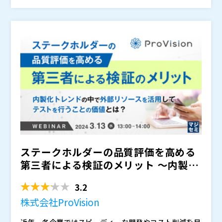
るようです。
には、AIが自動で判別してメンテナンスの負担も軽減し
三者検証ベンダーです。 第三者検証ベンダーによる支
てくれます。 AI自動テストツールを活用した効率的か
援の重要性と自動テスト導入のポイントについてご紹介
つ効果的な自動テストの実現のため、必要なポイントを
します。
MagicPodは、モバイルアプリ・WEBアプリ（ブラウ
第三者検証ベンダーとAI自動テストツールベンダーが解
ザ）の両テストに対応したノーコードテスト 自動化ツ
説します。
ールです。直感的なデザインにより初めての方も簡単に
操作可能で、最新AIによる 自動修復がユーザーのメン
株式会社ベリサーブ（
）
テナンス作業を常に助けてくれます。本セッションで
株式会社MagicPod（
）
は、すでに500社以上の 企業様に導入済みのMagicPod
株式会社オープンソース活用研究所（
） マジセミ株式
の、主要な機能と活用法をご紹介いたします。
会社（
）
ステークホルダーの品質評価を高める
第三者による検証のメリット 〜内製化
トレンドの中で外部リソ...
3.2
株式会社ProVision
近年、各企業ではスピーディーな開発やコスト削減を目