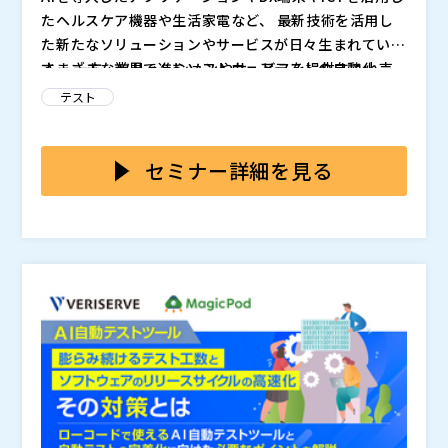
たヘルスケア機器や生活家電など、 最新技術を活用し
た新たなソリューションやサービスが日々生まれていま
す。 一方、ソリューションやサービスを提供する小売
さまざまな業界で進むソフトウェアテストの自動化。
業界、外食業界、ヘルスケア業界や関連する企業では
しかしながら、そのメリットを十分に生かすことができ
テスト
リリースのスピードアップが求められるとともにソフト
ていないケースも。 テストの現場からは、以下のよう
ウェア品質の担保が常に大きな課題となっています。
な問題点が多く挙がっているのが実状です。 ・テスト
これらの問題の原因をしっかりと分析することが重要な
実施状況の可視化ができず、状況把握に困っている ・
ポイントになります。
セミナー詳細を見る
一元管理ができておらず、取りまとめに時間が取られる
テスト管理者やテストマネージャーにとって最も重要な
・不具合の集計作業に時間がかかる ・レポートの形式
のは、 ソフトウェア開発スピードをテスト工程で失速
がばらばらで、状況が分かりにくい ・リアルタイムで
させてしまわないこと。 テスト管理ツールとテスト自
状況がつかめず、臨機応変な対応が取れない
動化ソリューションを連携し導入することで、高いシナ
株式会社ベリサーブ（
）
ジー効果が期待できます。 リアルタイムかつ多角的に
株式会社オープンソース活用研究所（
） マジセミ株式
進捗や品質を可視化できるようになることで、テスト管
会社（
） ※共催、協賛、協力、講演企業は将来的に追
理工数の削減にもつながります。 また、テスト資産の
加、削除される可能性があります。
再利用が容易になることで、ソフトウェア品質への対応
も可能になります。 本セミナーでは、ソフトウェア開
発のスピードと品質の向上を両立する テスト管理ツー
ルの活用術とテスト自動化実現のポイントについて分か