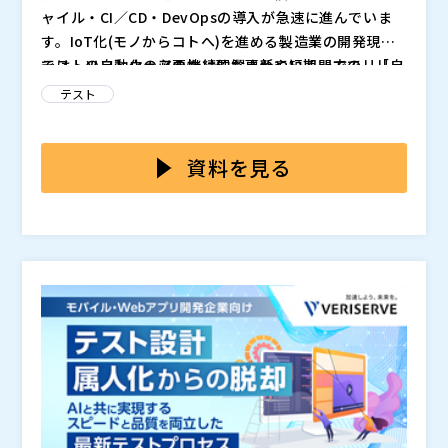
ャイル・CI／CD・DevOpsの導入が急速に進んでいま
す。IoT化(モノからコトへ)を進める製造業の開発現場
では、ソフトウェアの継続的な更新や短期間でのリリー
テストの自動化の必要性は理解されている一方で、「自
スが求められ、テスト工程における効率化・自動化が不
社にあった進め方がわからない」「始めたがテスト自動
テスト
可欠な課題となっています。
化が定着しない」といった声が多く聞かれます。導入し
ても環境にフィットしない、運用が定着しないケースも
株式会社シーイーシー（CEC）は、
の現場で
にわた
多発。本当に効果を出すには、開発プロセスにあわせて
り、
にも対応しております。 本セミナーでは、API、W
資料を見る
設計された柔軟な導入が重要です。
eb、スマホアプリなど多様な開発対象に対応しなが
ら、クラウド開発やアジャイルQAにも適用し、E2E
・テスト自動化を導入したいが、何から始めればよいか
（システム全体）のテスト期間の短縮・品質向上・プロ
わからない方 ・自社に最適な方法で、テスト期間の短
セス最適化・運用定着まで実現した事例を紹介します。
縮・品質向上を目指したい方 ・ツールに縛られず、開
ツールに縛られず、開発プロセスや検証対象の品質にあ
発現場環境にあわせて柔軟に導入を検討したい方 ・製
株式会社シーイーシー（
）
わせて設計された進め方により、“継続できる自動化”を
造業・IoTシステム開発に関わる、開発関係者・品質担
株式会社オープンソース活用研究所（
）
どう実現するかを解説します。
当者・DX推進担当・技術担当者の方 ・アジャイル開発
マジセミ株式会社（
）
のスピード感の中で、ソフトウェア品質の十分な確認が
※共催、協賛、協力、講演企業は将来的に追加、削除さ
難しいと感じている方
れる可能性があります。