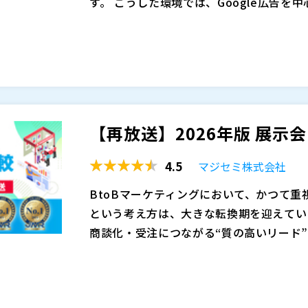
す。 こうした環境では、Google広告を
これまで有効だった出稿設計やキーワード
実際には、広告費を投下してリード数を確
存の集客構造そのものを見直す必要が高ま
ってCPAが合わず、最終的な商談数や受
さらに、資料請求やホワイトペーパーダウ
にくく、営業部門に引き渡した後に失注す
本セミナーでは、広告費高騰時代のBto
指標そのものが揺らいでいます。 こうし
なく、見込み顧客の理解促進から商談創出
なく、関心度が高く、商談化しやすい見込
かを、マジセミのサービスの内容を交えて
【再放送】2026年版 展示
面しています。
え方、参加者の質を高める訴求、開催後の
マジセミ株式会社（
）
を減らしながら成果につながるマーケティン
マジセミ株式会社（
）
4.5
マジセミ株式会社
告だけでは獲得効率が合わなくなってきた
※共催、協賛、協力、講演企業は将来的に
BtoBマーケティングにおいて、かつて
客モデルを再構築するヒントを持ち帰って
という考え方は、大きな転換期を迎えてい
商談化・受注につながる“質の高いリード
低いリードを大量に獲得しても、営業・マ
生成AIによる検索要約が一般化したことで
には直結しません。意思決定に関与する層
せずとも、概要を把握できるようになりま
に効率よく接点を持つかが、これからの施
今後さらに伸びにくくなると予想されます