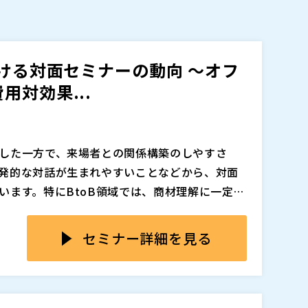
おける対面セミナーの動向 ～オフ
対効果...
した一方で、来場者との関係構築のしやすさ
発的な対話が生まれやすいことなどから、対面
います。特にBtoB領域では、商材理解に一定の
直結しやすいテーマにおいて、対面での接点づ
数、開催場所の制約があるだけでなく、集客の
した流れの中で、リアル開催とウェビナーをどの
側では、情報収集や比較検討の段階であれば
セミナー詳細を見る
設計すべきかを見直す必要が高まっています。
スも多く、あえて移動時間をかけて対面セミナ
なくありません。そのため、オフライン開催は
ている背景を踏まえつつ、オフライン開催とウ
が高くなりやすく、ウェビナー以上に費用対効
、集客の広がり、継続性といった観点から中立
らこそ今求められているのは、オフライン開催
ずはウェビナーで十分」と考えやすい現在の行動