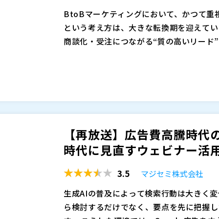
告だけでは獲得効率が合わなくなってきた
※共催、協賛、協力、講演企業は将来的に
BtoBマーケティングにおいて、かつて
客モデルを再構築するヒントを持ち帰って
という考え方は、大きな転換期を迎えてい
商談化・受注につながる“質の高いリード
低いリードを大量に獲得しても、営業・マ
生成AIによる検索要約が一般化したことで
には直結しません。意思決定に関与する層
せずとも、概要を把握できるようになりま
に効率よく接点を持つかが、これからの施
今後さらに伸びにくくなると予想されます
な点から、展示会やウェビナーの重要度が
求める段階では、「人の話を直接聞く」「
展示会とウェビナーは、同じイベント施策
集が重要になります。展示会やウェビナー
きく異なります。展示会は偶然の出会いや
ニケーションを通じて信頼を醸成できる貴
通じて短時間で関係性を築ける点が特長で
【再放送】広告費高騰時代のB
イベントの価値は相対的に高まっています
持つ参加者が集まりやすく、事前に課題意
マジセミ株式会社（
）
時代に見直すウェビナー活
策です。本セミナーでは、2026年度に
マジセミ株式会社（
）
目的別の活用ポイントを比較・解説します
※共催、協賛、協力、講演企業は将来的に
3.5
マジセミ株式会社
生成AIの普及によって検索行動は大きく
ら検討するだけでなく、要点を先に把握し