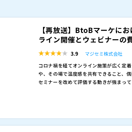
【再放送】BtoBマーケに
ライン開催とウェビナーの費用
3.9
マジセミ株式会社
コロナ禍を経てオンライン施策が広く定着
や、その場で温度感を共有できること、偶
セミナーを改めて評価する動きが強まって
説明が必要なテーマや、信頼形成が成果に
一方で、対面セミナーには会場費や運営工
くりを重視する企業が増えています。こう
難しさという課題もあります。特に参加者
ように位置づけ、セミナー施策全体をどう
「まずはウェビナーで十分」と考えるケー
ーに参加する必然性を感じにくい場面も少
本セミナーでは、対面セミナーが見直され
テーマや訴求内容によっては参加ハードル
ェビナーの違いを、費用対効果、運営負荷
果を慎重に見極める必要があります。だか
的に整理します。その上で、参加者が「ま