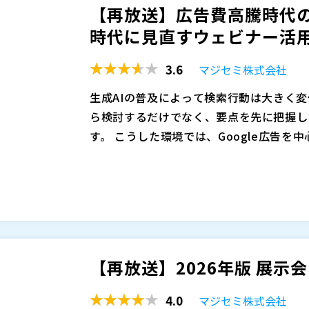
【再放送】広告費高騰時代のB
とウェビナーを感覚的に選ぶのではなく、
変化も踏まえ、見込み顧客との接点を継続
マジセミ株式会社（
）
時代に見直すウェビナー活
費用対効果の観点で比較し、自社に合った
を最大化する手段として、ウェビナーをど
マジセミ株式会社（
）
※共催、協賛、協力、講演企業は将来的に
3.6
マジセミ株式会社
生成AIの普及によって検索行動は大きく
ら検討するだけでなく、要点を先に把握し
す。 こうした環境では、Google広告を
これまで有効だった出稿設計やキーワード
実際には、広告費を投下してリード数を確
存の集客構造そのものを見直す必要が高ま
ってCPAが合わず、最終的な商談数や受
さらに、資料請求やホワイトペーパーダウ
にくく、営業部門に引き渡した後に失注す
本セミナーでは、広告費高騰時代のBto
指標そのものが揺らいでいます。 こうし
なく、見込み顧客の理解促進から商談創出
なく、関心度が高く、商談化しやすい見込
かを、マジセミのサービスの内容を交えて
【再放送】2026年版 展示
面しています。
え方、参加者の質を高める訴求、開催後の
マジセミ株式会社（
）
を減らしながら成果につながるマーケティン
マジセミ株式会社（
）
4.0
マジセミ株式会社