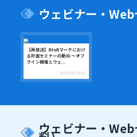
ウェビナー・We
【再放送】BtoBマーケにおけ
る対面セミナーの動向 ～オフ
ライン開催とウェ...
2026/08/18(火)
ウェビナー・We
料）