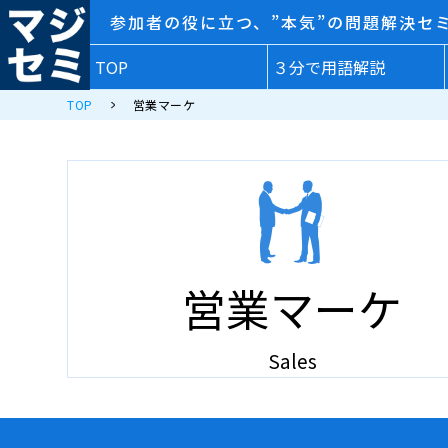
参加者の役に立つ、”本気”の問題解決セ
TOP
３分で用語解説
TOP
営業マーケ
営業マーケ
Sales