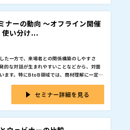
上がっています。
その場で質問できる」といった体験型の情報収
でありながら、得られる効果や適した目的は大
は、単なる情報提供ではなく、双方向のコミュ
幅広い層への認知拡大に強く、リアルな対話を
重な接点です。デジタルが進化するからこそ、
す。 一方ウェビナーは、特定のテーマに関心を
セミナーの動向 ～オフライン開催
。
識を持った“質の高いリード”を獲得しやすい施
い分け...
取り組むべき展示会とウェビナーの違いを整理し、
。
追加、削除される可能性があります。
した一方で、来場者との関係構築のしやすさ
発的な対話が生まれやすいことなどから、対面
います。特にBtoB領域では、商材理解に一定の
直結しやすいテーマにおいて、対面での接点づ
数、開催場所の制約があるだけでなく、集客の
した流れの中で、リアル開催とウェビナーをどの
側では、情報収集や比較検討の段階であれば
セミナー詳細を見る
設計すべきかを見直す必要が高まっています。
スも多く、あえて移動時間をかけて対面セミナ
なくありません。そのため、オフライン開催は
ている背景を踏まえつつ、オフライン開催とウ
が高くなりやすく、ウェビナー以上に費用対効
、集客の広がり、継続性といった観点から中立
らこそ今求められているのは、オフライン開催
ずはウェビナーで十分」と考えやすい現在の行動
会とウェビナーの比較