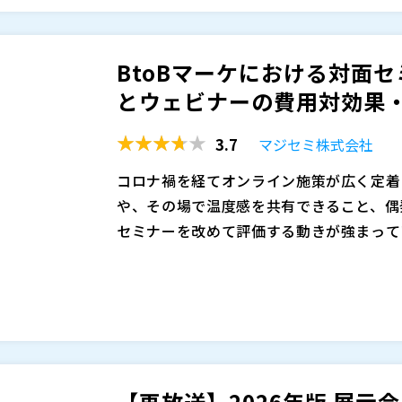
な点から、展示会やウェビナーの重要度が
求める段階では、「人の話を直接聞く」「
展示会とウェビナーは、同じイベント施策
集が重要になります。展示会やウェビナー
きく異なります。展示会は偶然の出会いや
ニケーションを通じて信頼を醸成できる貴
通じて短時間で関係性を築ける点が特長で
BtoBマーケにおける対面
イベントの価値は相対的に高まっています
持つ参加者が集まりやすく、事前に課題意
マジセミ株式会社（
）
とウェビナーの費用対効果・使
策です。本セミナーでは、2026年度に
株式会社オープンソース活用研究所（
）
目的別の活用ポイントを比較・解説します
マジセミ株式会社（
）
3.7
マジセミ株式会社
※共催、協賛、協力、講演企業は将来的に
コロナ禍を経てオンライン施策が広く定着
や、その場で温度感を共有できること、偶
セミナーを改めて評価する動きが強まって
説明が必要なテーマや、信頼形成が成果に
一方で、対面セミナーには会場費や運営工
くりを重視する企業が増えています。こう
難しさという課題もあります。特に参加者
ように位置づけ、セミナー施策全体をどう
「まずはウェビナーで十分」と考えるケー
ーに参加する必然性を感じにくい場面も少
本セミナーでは、対面セミナーが見直され
テーマや訴求内容によっては参加ハードル
ェビナーの違いを、費用対効果、運営負荷
果を慎重に見極める必要があります。だか
的に整理します。その上で、参加者が「ま
【再放送】2026年版 展示