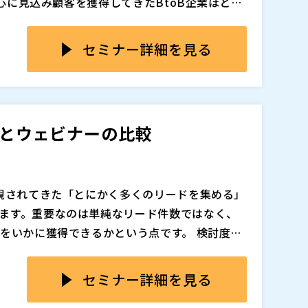
中心に見込み顧客を獲得してきたBtoB企業ほど、
運用だけでは成果を維持しにくくなり、広告依
保しても、競争激化やクリック単価の上昇によ
っています。
注見込みまでつながらないケースが増えています。
セミナー詳細を見る
ンロードのような接点だけでは検討温度が見え
ることも多いため、マーケティング施策の評価
B集客において、ウェビナーを単なる認知施策では
た状況のなかで、企業は単なるリード獲得数では
までを担う戦略的な接点としてどう活用すべき
み顧客をどう安定的に集めるかという課題に直
解説します。 企画テーマの設計、集客導線の考
会とウェビナーの比較
フォローまでを一連の流れで整理し、広告依存
グの進め方を具体的に紹介します。 Google広
今だからこそ、ウェビナーを軸にした新しい集
追加、削除される可能性があります。
重視されてきた「とにかく多くのリードを集める」
いただける内容です。
ます。重要なのは単純なリード件数ではなく、
”をいかに獲得できるかという点です。 検討度の
ーケティング双方の負荷が増えるだけで、成果
、ユーザーはWebページを一つひとつクリック
や、明確な課題意識を持った見込み客と、いか
した。その結果、SEOや広告による流入数は、
セミナー詳細を見る
策設計において重要になっています。このよう
。 一方で、より深い理解や具体的な比較検討を