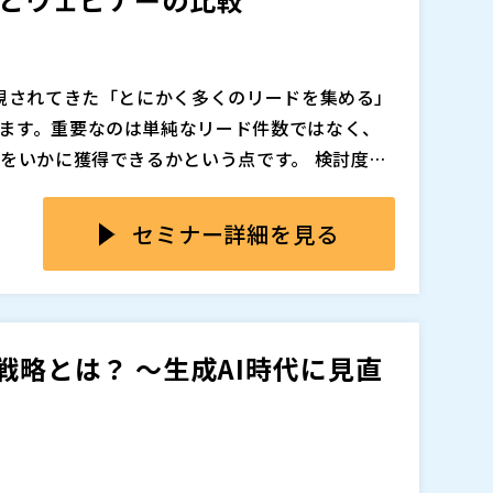
それぞれの特性と参加者心理を踏まえながら、
的に生み出し、限られた予算と工数の中で成果
使い分けを整理することです。
のように活用すべきかを解説します。
重視されてきた「とにかく多くのリードを集める」
追加、削除される可能性があります。
ます。重要なのは単純なリード件数ではなく、
”をいかに獲得できるかという点です。 検討度の
ーケティング双方の負荷が増えるだけで、成果
、ユーザーはWebページを一つひとつクリック
や、明確な課題意識を持った見込み客と、いか
した。その結果、SEOや広告による流入数は、
セミナー詳細を見る
策設計において重要になっています。このよう
。 一方で、より深い理解や具体的な比較検討を
上がっています。
その場で質問できる」といった体験型の情報収
でありながら、得られる効果や適した目的は大
は、単なる情報提供ではなく、双方向のコミュ
幅広い層への認知拡大に強く、リアルな対話を
重な接点です。デジタルが進化するからこそ、
す。 一方ウェビナーは、特定のテーマに関心を
戦略とは？ ～生成AI時代に見直
。
識を持った“質の高いリード”を獲得しやすい施
取り組むべき展示会とウェビナーの違いを整理し、
。
追加、削除される可能性があります。