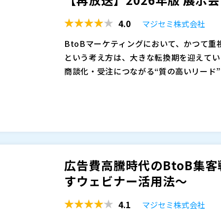
とウェビナーを感覚的に選ぶのではなく、
変化も踏まえ、見込み顧客との接点を継続
マジセミ株式会社（
）
費用対効果の観点で比較し、自社に合った
を最大化する手段として、ウェビナーをど
株式会社オープンソース活用研究所（
）
4.0
マジセミ株式会社
マジセミ株式会社（
）
BtoBマーケティングにおいて、かつて
※共催、協賛、協力、講演企業は将来的に
という考え方は、大きな転換期を迎えてい
商談化・受注につながる“質の高いリード
低いリードを大量に獲得しても、営業・マ
生成AIによる検索要約が一般化したことで
には直結しません。意思決定に関与する層
せずとも、概要を把握できるようになりま
に効率よく接点を持つかが、これからの施
今後さらに伸びにくくなると予想されます
な点から、展示会やウェビナーの重要度が
求める段階では、「人の話を直接聞く」「
展示会とウェビナーは、同じイベント施策
集が重要になります。展示会やウェビナー
きく異なります。展示会は偶然の出会いや
ニケーションを通じて信頼を醸成できる貴
通じて短時間で関係性を築ける点が特長で
広告費高騰時代のBtoB集客
イベントの価値は相対的に高まっています
持つ参加者が集まりやすく、事前に課題意
マジセミ株式会社（
）
すウェビナー活用法～
策です。本セミナーでは、2026年度に
株式会社オープンソース活用研究所（
）
目的別の活用ポイントを比較・解説します
マジセミ株式会社（
）
4.1
マジセミ株式会社
※共催、協賛、協力、講演企業は将来的に