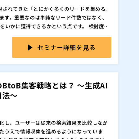
今だからこそ、ウェビナーを軸にした新しい集
追加、削除される可能性があります。
重視されてきた「とにかく多くのリードを集める」
いただける内容です。
ます。重要なのは単純なリード件数ではなく、
”をいかに獲得できるかという点です。 検討度の
ーケティング双方の負荷が増えるだけで、成果
、ユーザーはWebページを一つひとつクリック
や、明確な課題意識を持った見込み客と、いか
した。その結果、SEOや広告による流入数は、
セミナー詳細を見る
策設計において重要になっています。このよう
。 一方で、より深い理解や具体的な比較検討を
上がっています。
その場で質問できる」といった体験型の情報収
でありながら、得られる効果や適した目的は大
は、単なる情報提供ではなく、双方向のコミュ
幅広い層への認知拡大に強く、リアルな対話を
重な接点です。デジタルが進化するからこそ、
す。 一方ウェビナーは、特定のテーマに関心を
toB集客戦略とは？ ～生成AI
。
識を持った“質の高いリード”を獲得しやすい施
用法～
取り組むべき展示会とウェビナーの違いを整理し、
。
追加、削除される可能性があります。
変化し、ユーザーは従来の検索結果を比較しなが
たうえで情報収集を進めるようになっていま