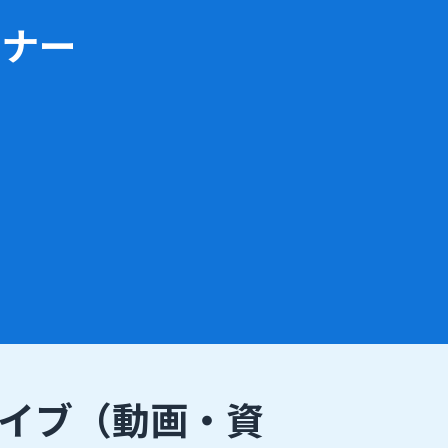
ビナー
イブ
（動画・資