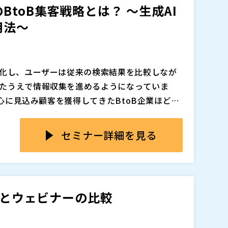
toB集客戦略とは？ ～生成AI
それぞれの特性と参加者心理を踏まえながら、
的に生み出し、限られた予算と工数の中で成果
用法～
使い分けを整理することです。
のように活用すべきかを解説します。
追加、削除される可能性があります。
変化し、ユーザーは従来の検索結果を比較しなが
たうえで情報収集を進めるようになっていま
中心に見込み顧客を獲得してきたBtoB企業ほど、
運用だけでは成果を維持しにくくなり、広告依
保しても、競争激化やクリック単価の上昇によ
っています。
注見込みまでつながらないケースが増えています。
セミナー詳細を見る
ンロードのような接点だけでは検討温度が見え
ることも多いため、マーケティング施策の評価
B集客において、ウェビナーを単なる認知施策では
た状況のなかで、企業は単なるリード獲得数では
までを担う戦略的な接点としてどう活用すべき
み顧客をどう安定的に集めるかという課題に直
解説します。 企画テーマの設計、集客導線の考
会とウェビナーの比較
フォローまでを一連の流れで整理し、広告依存
グの進め方を具体的に紹介します。 Google広