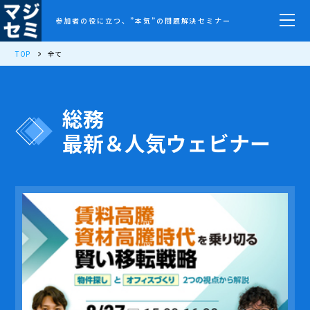
参加者の役に立つ、”本気”の問題解決セミナー
TOP
全て
総務
最新＆人気ウェビナー