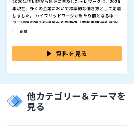
2020年代初頭から急速に普及したテレワークは、2026
年現在、多くの企業において標準的な働き方として定着
しました。 ハイブリッドワークが当たり前となる中
で、場所や端末に縛られる従来の「固定電話（オンプレ
スマートフォンの内線化や受発信、そしてCRMやチャ
ミス型PBX）」は、業務効率を阻害するレガシーシステ
ットツールとの連携など、コミュニケーション基盤のD
総務
ムとなりつつあります。
X（デジタルトランスフォーメーション）を目的とし
て、クラウドPBXへ移行する企業は年々増加の一途をた
市場の拡大に伴い、クラウドPBXを提供するベンダーも
どっています。
急増しました。 しかし、選択肢が増えたことで、新た
資料を見る
な課題も浮き彫りになっています。
このように、選定基準が多様化・複雑化する中で、「結
局、どこを重視して選べば失敗しないのかがわからな
い」という担当者の声が多く聞かれます。表面的なスペ
ック比較だけでは見えない落とし穴にはまり、短期間で
本セミナーでは、実際に
を基に、失敗しないクラウドP
他カテゴリー＆テーマを
のリプレイスを余儀なくされるケースも少なくありませ
BXの選び方を解説します。 ベンダーの謳い文句ではな
ん。
く、「ユーザーが実際に重視しているポイント」はどこ
見る
なのか？ 通話品質の安定性、電話番号移行可否の真
また、コムスクエア社が提供するクラウドPBX「Voice
実、使い勝手やUI/UXなど、これらのリアルなデータを
X（ボイスクロス）」が、それらの課題をどう解決する
ランキング形式で紐解きながら、2026年の今、選ぶべ
かについてもご紹介します。 自社の電話環境を見直し
きクラウドPBXの条件（最重要選定ポイント）を明らか
たい、あるいは初めてクラウドPBXを導入するが失敗し
株式会社コムスクエア（
）