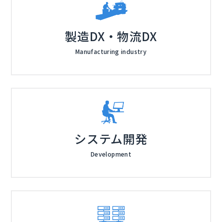
にします。
たくないとお考えの担当者様にとって、判断の「軸」と
株式会社オープンソース活用研究所（
）
なる情報をお届けします。
マジセミ株式会社（
）
※共催、協賛、協力、講演企業は将来的に追加、削除さ
製造DX・物流DX
れる可能性があります。
Manufacturing industry
システム開発
Development