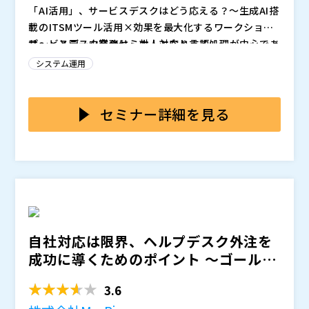
「AI活用」、サービスデスクはどう応える？～生成AI搭
載のITSMツール活用×効果を最大化するワークショッ
プ～」と同一内容のセミナーとなります。
サービスデスク業務は、対人対応と言語処理が中心であ
るため、AIの効果が出やすい領域のひとつです。それで
システム運用
も思ったほどの効果がでないケースの多くは、「何に使
うか」が決まっていないままAI導入の検討が始まること
かつては「ITSM基盤を整え、運用が定着してからAIを
と、そもそも参照すべきナレッジや手順書が整理されて
検討する」という進め方が一般的でした。しかし今は、
セミナー詳細を見る
いないことに起因します。AIが機能するためには、目的
生成AIを標準搭載したITSM基盤を活用することで、プ
の明確化と業務の標準化が重要です。
ロセスの標準化とAI実装を同時に進めることができま
一方で、ITSM基盤となるツールを導入するだけではそ
す。
の効果は最大になりません。ビジネス価値を生み出すサ
ービスデスクとなるには、現場の担当者自身が課題と向
き合い、「自分たちのサービスデスクをどう変えるか」
本セミナーでは、生成AI「Aviator」を標準搭載したIT
を考え、業務を継続的に改善していく文化醸成が不可欠
SMツール「OpenText Core Service Management
です。当事者意識のある組織文化をどう育てるかが、AI
（OTSM）」を、デモを交えてご紹介します。エンドユ
自社対応は限界、ヘルプデスク外注を
活用効果の最大化、ひいてはサービスデスク変革の成否
ーザーとIT担当者それぞれの視点から、サービスデスク
件名：＜Zoom登録必須＞【アシスト】セミナー申込
成功に導くためのポイント ～ゴールの
を分けます。
におけるAI活用の具体的なイメージをつかんでいただけ
受領のお知らせ
明確化、対応範囲、改善...
ます。また、ツール導入を現場に定着させるための支援
件名：＜Zoom登録必須＞【アシスト】ご参加お待ち
3.6
サービス「サービスデスク改善ワークショップ」もあわ
しております「[260630T全社方針の「AI活用」、サー
せてご紹介します。「形だけのAI活用」で終わらせない
ビスデスクはどう応える？」