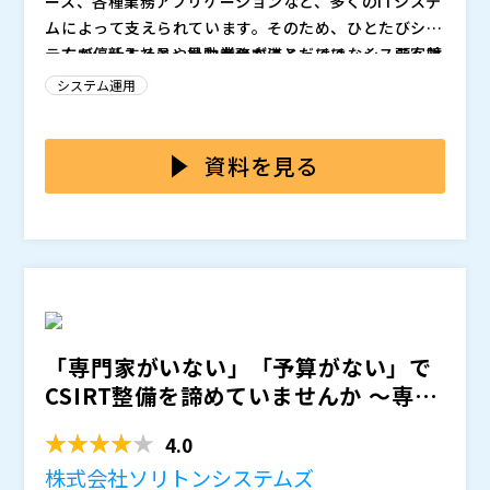
ース、各種業務アプリケーションなど、多くのITシステ
ムによって支えられています。そのため、ひとたびシス
テムが停止すると、社内業務が滞るだけでなく、顧客対
一方で、新入社員や異動者の方にとっては、システム障
応の遅れや機会損失、信頼低下にもつながるおそれがあ
害対策と聞いても何から理解すればよいのか分かりづら
システム運用
ります。障害対策は一部の専門担当者だけが知っていれ
く、システム停止がビジネスにどのような影響を及ぼす
ばよいものではなく、これからシステムに関わる新任担
のか、具体的にイメージしにくいのが実情です。さら
本セミナーでは、新任担当者の方を主な対象に、システ
当者にとっても、早い段階で基本を理解しておくべきテ
に、クラウドや仮想環境を利用していれば十分に守られ
ム停止が現場や業務に与える影響を分かりやすく整理し
資料を見る
ーマです。
ていると思われがちですが、実際には追加の備えが必要
たうえで、障害対策の基本的な考え方を基礎から解説し
となる場面もあります。基本を知らないままでは、将
ます。代表的な障害対策の種類や違いを整理し、どのよ
サイオステクノロジー株式会社（
）
来、社内での検討やお客様への提案に必要な視点を持ち
うな場面で高可用性の仕組みが求められるのかをご案内
株式会社オープンソース活用研究所（
）
にくくなります。
します。そのうえで、HAクラスター製品「LifeKeepe
マジセミ株式会社（
）
r」を題材に、障害発生時の自動切り替えによってシス
※共催、協賛、協力、講演企業は将来的に追加、削除さ
テム停止時間を抑える方法や、オンプレミス、仮想環
れる可能性があります。
境、クラウドを含む多様な環境での活用イメージも紹介
「専門家がいない」「予算がない」で
します。基礎知識の習得に加え、今後の提案活動や社内
CSIRT整備を諦めていませんか ～専門
検討において、「こうした選択肢がある」と考えられる
家不要・短期間・低...
きっかけとなる内容です。
4.0
株式会社ソリトンシステムズ