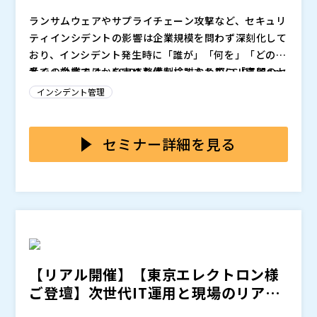
ランサムウェアやサプライチェーン攻撃など、セキュリ
ティインシデントの影響は企業規模を問わず深刻化して
おり、インシデント発生時に「誰が」「何を」「どの順
番で」対応するかを定めた体制、すなわちCSIRT(Com
多くの企業では、CSIRT整備を検討する際に「専門のセ
puter Security Incident Response Team)の整備が
キュリティ人材がいないと始められない」という思い込
インシデント管理
事実上の必須要件となりつつあります。しかし実際に
みや、「外部コンサルに依頼すると費用がかかる」とい
は、「専門家が社内にいない」「外部委託するにも予算
う現実がネックになり、プロジェクトそのものが立ち上
本セミナーでは、テンプレートを活用することで、専門
が限られている」といった理由で、CSIRT整備に着手で
がらないケースが多く見られます。一方で、規程やマニ
家不在でも短期間・低コストでCSIRTを整備できる実践
セミナー詳細を見る
きないまま、インシデントへの備えが後回しになってい
ュアルをゼロから自力で整備しようとすると、どこまで
的な手法をご紹介します。ベストプラクティスに基づく
る企業が少なくありません。 今や重要なのは、インシ
作り込めば十分なのか判断がつかず、形式的な文書作成
体制図、インシデント対応フロー、役割分担表などのテ
エンドユーザー企業 情シス部の責任者・担当者
デント対応の組織作りから完璧な体制を整備するのでは
に時間を取られるばかりで、肝心の「実際に動ける体
ンプレートを用いることで、ゼロから作成する手間を省
株式会社ソリトンシステムズ（
）
なく、ガイドラインに従った最小限の構成でまず立ち上
制」が整わないという悪循環に陥りがちです。さらに、
き、組織の実情に合わせたカスタマイズに注力できま
株式会社オープンソース活用研究所（
）
げ、実際の訓練を通じて段階的に成熟度を高めていく現
インシデント対応の机上訓練や振り返りといった実践的
す。さらに、実際のインシデントシナリオをもとにした
マジセミ株式会社（
）
実的なアプローチです。
な取り組みも、ノウハウ不足から後回しにされ、結果と
机上訓練も活用し、訓練を通じて体制や手順の抜け漏れ
※共催、協賛、協力、講演企業は将来的に追加、削除さ
して「体制はあるが機能していない」状態が続いてしま
を洗い出し、PDCAサイクルでCSIRTを段階的に成熟さ
れる可能性があります。
【リアル開催】【東京エレクトロン様
います。
せていくステップを、具体例を交えながら解説します。
ご登壇】次世代IT運用と現場のリアリ
ティを繋ぐ「SRE実践...