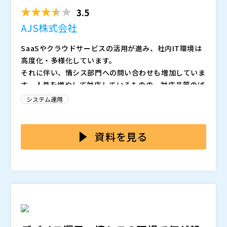
の標準化 ～業務...
いかわからない」という悩みを抱える企業は少なくあり
す。 本セミナーでは、実際に多くの企業のヘルプデス
3.5
ません。
ク運営を支援してきた当社の知見をもとに、外注をスム
ーズに進めるための具体的な進め方をお伝えします。
AJS株式会社
外注の経験がない企業でも取り組みやすい内容で、「ど
SaaSやクラウドサービスの活用が進み、社内IT環境は
こから着手すればよいのか」「どんな情報を揃えておく
高度化・多様化しています。
べきか」が明確になります。
それに伴い、情シス部門への問い合わせも増加していま
す。人員を増やして対応しているものの、対応品質のば
らつきや属人化といった課題も見え始め、「そろそろIT
システム運用
SMの考え方を取り入れた管理が必要ではないか」と感
しかしながら、本格的なITSMツールは機能が豊富な反
じている企業も多いのではないでしょうか。
面、導入前の要件定義や設計に多くの時間と工数がかか
り、通常業務と並行して進める少人数の情シス体制で
資料を見る
は、大きな負担となるケースもあります。
例えば、 「ワークフローや項目が多すぎて、結局“最低
限しか使っていない”」 「現状の業務フローをすべて洗
い出す必要があり、関係部署との調整に追われる」
「問い合わせ対応に加え、サービス要求、インシデン
事業規模がさらに拡大し、専任担当を置ける体制であれ
ト、変更、リリースなどのITSM業務を段階的に整えた
ば理想的ですが、まだそこまでの規模や人員体制ではな
い方」 といったこともあるのではないでしょうか。
い、という企業も少なくありません。
本セミナーでは、少人数体制の情シス部門に向けて、本