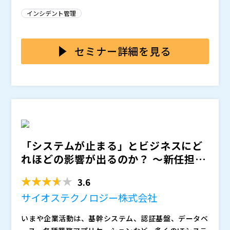
puter Security Incident Response Team)の整備が
キュリティ人材がいないと始められない」という思い込
インシデント管理
事実上の必須要件となりつつあります。しかし実際に
みや、「外部コンサルに依頼すると費用がかかる」とい
は、「専門家が社内にいない」「外部委託するにも予算
う現実がネックになり、プロジェクトそのものが立ち上
本セミナーでは、テンプレートを活用することで、専門
が限られている」といった理由で、CSIRT整備に着手で
がらないケースが多く見られます。一方で、規程やマニ
家不在でも短期間・低コストでCSIRTを整備できる実践
セミナー詳細を見る
きないまま、インシデントへの備えが後回しになってい
ュアルをゼロから自力で整備しようとすると、どこまで
的な手法をご紹介します。ベストプラクティスに基づく
る企業が少なくありません。 今や重要なのは、インシ
作り込めば十分なのか判断がつかず、形式的な文書作成
体制図、インシデント対応フロー、役割分担表などのテ
エンドユーザー企業 情シス部の責任者・担当者
デント対応の組織作りから完璧な体制を整備するのでは
に時間を取られるばかりで、肝心の「実際に動ける体
ンプレートを用いることで、ゼロから作成する手間を省
株式会社ソリトンシステムズ（
）
なく、ガイドラインに従った最小限の構成でまず立ち上
制」が整わないという悪循環に陥りがちです。さらに、
き、組織の実情に合わせたカスタマイズに注力できま
マジセミ株式会社（
）
げ、実際の訓練を通じて段階的に成熟度を高めていく現
インシデント対応の机上訓練や振り返りといった実践的
す。さらに、実際のインシデントシナリオをもとにした
※共催、協賛、協力、講演企業は将来的に追加、削除さ
実的なアプローチです。
な取り組みも、ノウハウ不足から後回しにされ、結果と
机上訓練も活用し、訓練を通じて体制や手順の抜け漏れ
れる可能性があります。
して「体制はあるが機能していない」状態が続いてしま
を洗い出し、PDCAサイクルでCSIRTを段階的に成熟さ
「システムが止まる」とビジネスにど
います。
せていくステップを、具体例を交えながら解説します。
れほどの影響が出るのか？ ～新任担当
者が最初に知るべき、シ...
3.6
サイオステクノロジー株式会社
いまや企業活動は、基幹システム、認証基盤、データベ