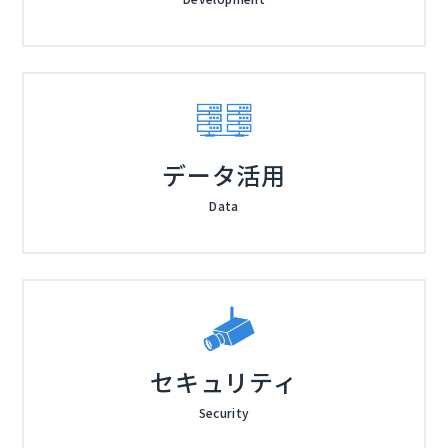
ジール・イベント・セミナー事務局
※当日、会場へのご案内は後日改めてご連絡申し上げま
す ※パートナーおよび競合企業の方のお申込みはご遠
慮いただいておりますので予めご了承くださいませ
株式会社ジール（
）
Dynatrace合同会社（
）
PagerDuty株式会社（
）
データ活用
東京エレクトロン株式会社（
）
Data
マジセミ株式会社（
）
※共催、協賛、協力、講演企業は将来的に追加、削除さ
れる可能性があります。
セキュリティ
Security