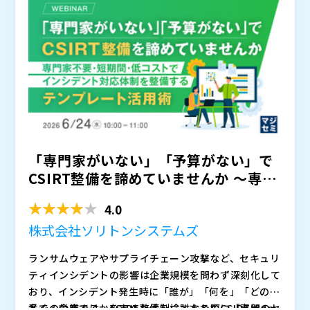
す。SaaS導入や運用代行にとどまらず、デバイス運用
の定着・改善までを支援し、少人数でも継続的に回せる
運用体制づくりのポイントをお伝えします。
「専門家がいない」「予算がない」で
CSIRT整備を諦めていませんか ～専門
家不要・短期間・低...
4.0
株式会社ソリトンシステムズ
ランサムウェアやサプライチェーン攻撃など、セキュリ
ティインシデントの影響は企業規模を問わず深刻化して
おり、インシデント発生時に「誰が」「何を」「どの順
番で」対応するかを定めた体制、すなわちCSIRT(Com
多くの企業では、CSIRT整備を検討する際に「専門のセ