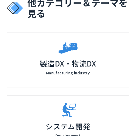
他カテゴリー＆テーマを
その後 BEA Systems においてアプリケーションサーバ
深夜の呼び出し、属人化した障害対応、増え続けるアラ
見る
の開発サポートやプロジェクトマネージャとしてシステ
ート。 AIや自動化で突破し、「担当者頼みの消火活
ム導入・開発支援に従事。2010年からVMwareにて仮
動」から「組織で回る自律的なインシデント運用」へ転
想化導入の支援ならびに日本向けクラウドサービス展開
換する実践アプローチを、デモを交えて解説します。
―― 登壇者 ―― PagerDuty株式会社 Senior Solutions Cons
の支援を行い、VMware Cloud on AWSの立ち上げか
ultant 藤野 知行氏 大手ITベンダーにて、x86サーバー
ら普及までをリード。さらにCTO Ambassadorとして
のプリセールス部門に所属し、データセンターの各種ハ
US本社R&DとAPJ地域お客様の橋渡し役を担う。2024
ードウェアや仮想化ソフトウェアなど、幅広い製品・ソ
複数の大手企業でObservabilityとOn-Callといった
年からDynatraceにて、AI を活用したIT運用の高度
リューションの導入を支援。その後、エンド・ユーザ
「運用高度化」と「自動化」の導入から活用までを伴走
製造DX・物流DX
化・効率化に向けたソリューションの普及活動中。
ー・コンピューティング（EUC）製品ベンダーにて、デ
支援してきた実績をもとに、現場で成果を出すSRE実践
ジタルワークスペース体験の向上やセキュリティ強化、
の要点を解説します。
―― 登壇者 ―― 株式会社ジール クラウドマネージドサービスユ
Manufacturing industry
マルチクラウド展開のプロジェクトを技術面から推進。
ニット 上席チーフスペシャリスト 森本 伸幸 時代ととも
2023年よりPagerDuty株式会社にて現職に就き、お客
に形を変えていく様々なシステムの監視・可視化のあり
様における効率的なインシデント対応や自動化の実現の
方について、Webサービス事業者での15年の監視運用
日時：2026年5月22日（金）15:00-18:30 会場：〒141
ため、営業チームとともに技術的に支援しています。
改善に携わる。可視化のための作り込みに労力を注いで
-0031 東京都品川区西五反田8丁目4-13 五反田JPビ
いた中で監視運用を根底から変革する可能性をもったオ
ルディング11階 株式会社ジール セミナールーム「Co
ブザーバビリティプラットフォームを知り、数多くの導
-Lab（コラボ）」
定員：40名 主催：株式会社ジール 共催：東京エレクト
入実績を持つ。現在はこれまでの経験をもとに顧客環境
ロン株式会社・Dynatrace合同会社・PagerDuty株式
システム開発
の課題を解決すべくオブザーバビリティコンサルタント
会社
として活動中。
参加費：無料（事前登録制） お問い合わせ：株式会社
Development