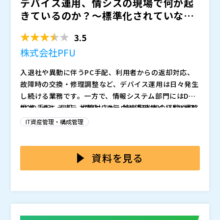
デバイス運用、情シスの現場で何が起
格ITSMツールの前に検討したい“ちょうどよい”ITSM業
きているのか？～標準化されていない
務の標準化アプローチとして、AJSの「ITSM業務標準
デバイス運用を、SaaS...
化パッケージ for kintone」をご紹介します。
本パッケージは、kintoneを活用し、日々のITサービス
3.5
管理に必要な業務フローをあらかじめ組み込んだ、最短
2週間で運用開始できる実践的なテンプレートです。本
株式会社PFU
格ITSMツールのような大掛かりな導入ではなく、必要
AJSは、長年にわたり旭化成グループのITを支え、製造
入退社や異動に伴うPC手配、利用者からの返却対応、
な機能と業務の流れに絞ったシンプル設計。まずは対応
現場から経営管理まで幅広い領域で活用されるさまざま
故障時の交換・修理調整など、デバイス運用は日々発生
状況や件数を横断的に見える化し、自社に合わせて業務
なソリューションを提供してきました。
し続ける業務です。一方で、情報システム部門にはDX
を標準化していく――その現実的な進め方を、具体例を交え
kintoneについても、サイボウズのオフィシャルパート
推進、セキュリティ強化、クラウド活用など、より戦略
PCの手配、返却、故障対応が、特定担当者の経験や記
ながら解説します。
ナーとして、多数の導入・活用支援実績を重ねてきた知
的な役割も求められています。限られた人員の中で、デ
憶、個別のメール・チャット連絡に依存しているケース
見をもとに、現場に定着する仕組みづくりをご支援しま
IT資産管理・構成管理
バイス運用の細かな対応が特定担当者に集中すると、情
は少なくありません。誰がどのPCを使っているのか、
す。
・社内問い合わせやIT対応の状況を可視化したい方 ・
シスは日々の運用業務に追われ、本来取り組むべき戦略
返却や交換の状況はどこまで進んでいるのか、次に何を
本セミナーでは、PC手配・返却・故障対応を、担当者
限られた人員で情シス業務を担っており、本格的なITS
的な業務に時間を割きづらくなります。
対応すべきかが担当者以外には分かりづらい状態では、
の記憶や個別対応に頼る運用から、仕組みで回る運用へ
資料を見る
Mツールはまだ早いと感じている方 ・Excelやメール中
抜け漏れや対応遅れが起きやすくなります。こうした属
変える考え方を解説します。PFUの「情シスのOTOMO
心の管理から脱却し、対応状況や履歴を一元管理したい
AJS株式会社（
）
人的な運用は、担当者不在時に業務が止まるだけでな
デバイス運用パッケージ」は、全社統一の標準プロセス
株式会社PFU（
）
方 ・問い合わせ対応に加え、サービス要求、インシデ
マジセミ株式会社（
）
く、負荷の集中による疲弊や、離職リスクの高まりにも
と、IT運用のプロであるPFUによる運用支援を組み合わ
マジセミ株式会社（
）
ント、変更、リリースなどのITSM業務を段階的に整え
※共催、協賛、協力、講演企業は将来的に追加、削除さ
つながりかねません。
せることで、属人化を解消し、手順のばらつき・対応漏
※共催、協賛、協力、講演企業は将来的に追加、削除さ
たい方 ・kintoneを導入済みで、情シス業務への活用
れる可能性があります。
れを防ぎながら、安定した運用品質の実現を支援しま
れる可能性があります。
を広げたい方