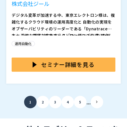
株式会社ジール
デジタル変革が加速する中、東京エレクトロン様は、複
雑化するクラウド環境の運用高度化と 自動化の実現を
オブザーバビリティのリーダーである「Dynatrace」
と、 迅速な障害対応を支える「PagerDuty」を統合し
本セミナーでは、東京エレクトロン様にご登壇いただ
推進しています。
き、同社が目指す次世代IT運用の姿と、 それを具現化
運用自動化
するために選択したDynatrace（観測）とPagerDuty
（インシデント管理）の活用術を詳らかにします。 ま
新システムの多くは、PoCの延長線上で運用が始まり、
た、理想を絵に描いた餅で終わらせないために、ジール
監視体制の不備から障害対応が後手に回るケースが散見
セミナー詳細を見る
の「SRE伴走支援」が現場でどのように機能し、組織の
されました。 こうした状況をDynatraceとPagerDuty
自律化を促したのか。大手企業が知るべき、ビジョンと
の導入によっていかに短期間で打開したか、実体験に基
―― 登壇者 ―― 東京エレクトロン株式会社 DXデザイン部DXデ
現場実装を両立させるための「現実的な処方箋」を共有
づきご紹介します。 また、システム基盤の安定化を実
ータ統合グループ グループリーダー 下井 剛氏
いたします。
現した現在地と、今後のアプリケーション層や社内展開
複雑化するシステム環境において、従来の監視を超えた
への展望についてお話しします。
「AI駆動型オブザーバビリティ」の重要性を解説し、 D
...
1
2
3
4
5
ynatraceを活用したAIによる自動的な根本原因分析か
らその先の自律的なIT運用高度化に向けたロードマップ
―― 登壇者 ―― Dynatrace合同会社 執行役員 ソリューション
を解説します。
技術本部長 黒岩 宣隆氏 Sun Microsystemsにおいて
プリセールス兼 Java エバンジェリストとして活動。