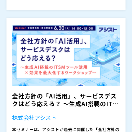
単にツールを導入するだけでは、現場の運用ルールが統
パッケージ」は、全社統一の標準プロセスと、IT運用の
株式会社PFU（
）
一されず、報告や判断に使えるデータが整わないケース
プロであるPFUによる運用支援を組み合わせることで、
マジセミ株式会社（
）
も少なくありません。
デバイスの利用状況や手配・返却・廃棄の状態を可視化
※共催、協賛、協力、講演企業は将来的に追加、削除さ
し、運用ルールを標準化します。SaaS導入や運用代行
れる可能性があります。
にとどまらず、部門ごとに分散しがちな運用を全社で統
制し、経営に即答できる状態へ近づけるためのポイント
をお伝えします。
全社方針の「AI活用」、サービスデス
クはどう応える？ ～生成AI搭載のITS
Mツール活用×効...
株式会社アシスト
本セミナーは、アシストが過去に開催した「全社方針の