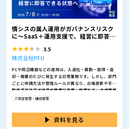
情シスの属人運用がガバナンスリスク
に〜SaaS＋運用支援で、経営に即答で
きる状態へ〜
3.5
株式会社PFU
PCや周辺機器などの運用は、入退社・異動・故障・返
却・廃棄のたびに発生する日常業務です。しかし、部門
ごとに申請方法や管理ルールが異なり、台帳更新や手
配・返却状況の確認が特定担当者に依存している状態で
部門ごとにデバイスの申請・返却・故障対応・台帳更新
は、全社の状況を即座に把握することが難しくなりま
のルールがばらついていると、利用状況や管理状況が分
IT資産管理・構成管理
す。経営層から「全社のデバイス運用は統制できている
散し、全社として一貫した統制が効きにくくなります。
のか」と問われたとき、情シスが根拠あるデータをもと
その結果、デバイスの所在や利用者の把握が遅れたり、
本セミナーでは、部門ごとにばらつきがちなデバイス運
に即答できる状態をつくることが、ガバナンス強化の重
返却・廃棄の履歴が追いづらくなったりし、セキュリテ
用を、属人化に依存しない仕組みへ変えるための考え方
資料を見る
要なテーマになっています。
ィ対策や監査対応、経営層への報告にも支障が出ます。
を解説します。PFUの「情シスのOTOMO デバイス運用