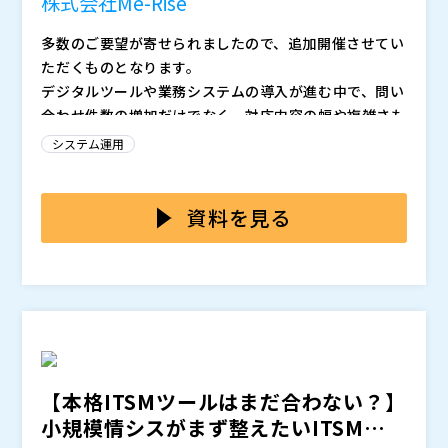
株式会社Me-Rise
ための、具体的な一歩をお持ち帰りください。
株式会社アシスト（
）
多数のご要望が寄せられましたので、追加開催させてい
Opentext（
）
ただくものとなります。
マジセミ株式会社（
）
デジタルツールや業務システムの導入が進む中で、問い
※共催、協賛、協力、講演企業は将来的に追加、削除さ
合わせ件数の増加だけでなく、対応内容の幅や複雑さも
れる可能性があります。
増しています。 一方で、ヘルプデスクにはIT知識だけ
システム運用
でなく、コミュニケーション力や課題整理力といった幅
ヘルプデスクの外注を検討しても、「どの業務を任せる
広いスキルが求められるようになり、対応できる人材の
のか」「どの品質を求めるのか」が整理できず、見積り
確保が難しくなっています。 さらに、電話・メール・
依頼や比較検討の段階に進めない企業が多く見られま
資料を見る
チャット・社内ポータルなど、ユーザー接点が多様化し
す。 問い合わせ件数や内容、対応時間といったデータ
本セミナーでは、ヘルプデスク業務をスムーズに外注へ
たことで、チャネル間での一貫性維持や対応データの管
が可視化されていない場合、外注先への説明や費用比較
移行するために、見積り依頼の前段階で整理しておくべ
理・分析まで手が回らないケースも少なくありません。
が難しく、検討が止まってしまうこともあります。 ま
きポイントを具体的にご紹介します。 任せる範囲の明
その結果、対応が属人化し、ナレッジが体系化されず、
た、対応マニュアルやナレッジが十分に整備されていな
確化、問い合わせデータの収集・分析、品質を維持する
株式会社Me-Rise（
）
引継ぎや情報共有が滞り、業務品質のばらつきが目立ち
い場合も多く、現場担当者の経験や感覚に依存した運用
ためのKPI設計、社内での役割分担や報告体制の整え方
マジセミ株式会社（
）
始めています。 「人の努力で何とか回す」体制では限
となっているケースも少なくありません。こうした状態
など、準備段階で必要となる実践ステップをわかりやす
※共催、協賛、協力、講演企業は将来的に追加、削除さ
界を感じ、仕組みからの改善を迫られている担当者も多
で外注を進めると、引継ぎ時の混乱や対応品質のばらつ
く解説します。 また、こうした整理や設計を自社だけ
れる可能性があります。
【本格ITSMツールはまだ合わない？】
いのではないでしょうか。
き、問い合わせの滞留といったリスクにつながります。
で進めることが難しい場合には、体制設計・運用改善ま
小規模情シスがまず整えたいITSM業務
その結果、「外注したいけれど、何から手をつけたらい
でを一緒に整理・支援するパートナーの活用も効果的で