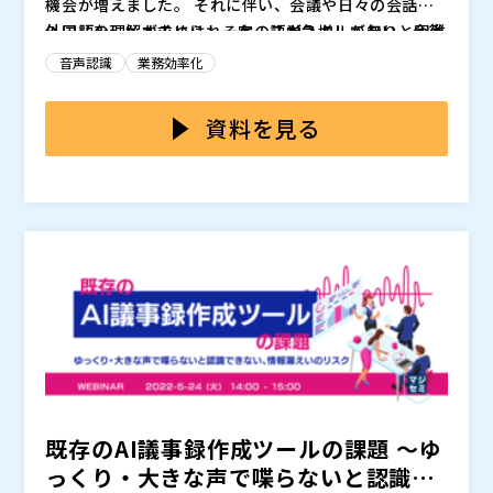
機会が増えました。 それに伴い、会議や日々の会話で
外国語の理解が求められるケースが急増しており、今後
外国語を理解するには、一定の語学スキルが無いと困難
もこの流れは加速していくことが予想されます。
です。 理解に時間がかかったり、そもそも理解が出来
音声認識
業務効率化
なかったりするとコミュニケーションにならないため、
当然ながら会話は円滑に進みません。 また、翻訳スキ
このような外国語会議の問題を解決するために、音声翻
資料を見る
ルをもった社員が同席していても、翻訳に時間を要すれ
訳ツールがあります。 しかし、多くのツールはインス
ば会話のテンポは悪くなります。 さらに、翻訳者が業
トールできるデバイスが限られています。 特に多いの
務内容に関する専門知識を持ち合わせていなければ会話
が、PCにしか対応しておらずスマホにインストールで
そこで本セミナーでは、デバイスを問わず使うことがで
内容を正確に理解できないため、翻訳してもうまく伝わ
きないといったケースです。 そのため、社内の会議で
きるロゼッタ社の会議音声翻訳ツール「オンヤク」を紹
らず話が噛み合わなくなるといった問題が起きることも
は使えるものの出先や対面の会話などのシーンで使えな
介します。 外国語での会話に悩みを抱えており、自社
あります。
いなど利用できるシーンが限られてしまっています。
に合ったツールを見つけられていない方は、ぜひご参加
株式会社ロゼッタ（
）
ください。
株式会社オープンソース活用研究所（
） マジセミ株式
会社（
）
既存のAI議事録作成ツールの課題 ～ゆ
っくり・大きな声で喋らないと認識で