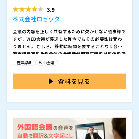
きない、情報漏えい...
3.9
株式会社ロゼッタ
会議の内容を正しく共有するために欠かせない議事録で
すが、WEB会議が浸透した昨今でもその必要性は変わ
りません。 むしろ、移動に時間を要することなく会議
を開催できるため全体の会議数が増加し、それに伴い議
議事録を正しく作るには、会話内容を正確にメモするこ
事録の作成機会も増加する傾向にあるため、議事録作成
とが必要になります。 しかし、メモを取ることに集中
音声認識
Web会議
の負担は以前より増していると考えられます。
するとなかなか発言できなくなりますし、会議の進行役
をしているとメモをとること自体が困難です。 後から
議事録作成を効率化するため、会話内容を文字起こしす
資料を見る
録音データを聞き返して文字起こしする方法もあります
るツールもいくつか出回っています。 しかし、音声認
が、そうすると会議後に余分な稼働をかけることになっ
識の精度が低いため、通常よりゆっくり大きな声で喋ら
てしまいます。
ないと正しく文字起こししてくれず、利用にストレスが
そこで本セミナーでは、音声認識の精度とセキュリティ
かかるものが多いです。 また、AIの学習データとして
の問題をクリアして議事録作成を効率化する方法につい
利用され会話内容が漏れるなどセキュリティ上のリスク
て解説します。 高い精度で音声を文字起こしでき、リ
もあるため、そもそも利用が憚られるサービスも多いの
アルタイム翻訳も可能なロゼッタ社の音声認識文字起こ
株式会社ロゼッタ（
）
が実態です。
しツール「オンヤク」についても紹介する予定です。
株式会社オープンソース活用研究所（
） マジセミ株式
議事録作成を自動化したい、他の文字起こしツールを使
会社（
）