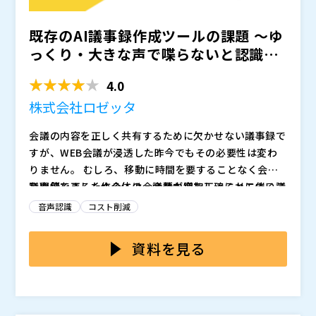
既存のAI議事録作成ツールの課題 ～ゆ
っくり・大きな声で喋らないと認識で
きない、情報漏えい...
4.0
株式会社ロゼッタ
会議の内容を正しく共有するために欠かせない議事録で
すが、WEB会議が浸透した昨今でもその必要性は変わ
りません。 むしろ、移動に時間を要することなく会議
を開催できるため全体の会議数が増加し、それに伴い議
議事録を正しく作るには、会話内容を正確にメモするこ
事録の作成機会も増加する傾向にあるため、議事録作成
とが必要になります。 しかし、メモを取ることに集中
音声認識
コスト削減
の負担は以前より増していると考えられます。
するとなかなか発言できなくなりますし、会議の進行役
をしているとメモをとること自体が困難です。 後から
議事録作成を効率化するため、会話内容を文字起こしす
資料を見る
録音データを聞き返して文字起こしする方法もあります
るツールもいくつか出回っています。 しかし、音声認
が、そうすると会議後に余分な稼働をかけることになっ
識の精度が低いため、通常よりゆっくり大きな声で喋ら
てしまいます。
ないと正しく文字起こししてくれず、利用にストレスが
そこで本セミナーでは、音声認識の精度とセキュリティ
かかるものが多いです。 また、AIの学習データとして
の問題をクリアして議事録作成を効率化する方法につい