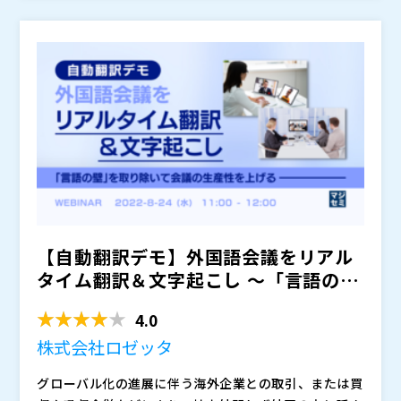
かかるものが多いです。 また、AIの学習データとして
の問題をクリアして議事録作成を効率化する方法につい
利用され会話内容が漏れるなどセキュリティ上のリスク
て解説します。 高い精度で音声を文字起こしでき、リ
もあるため、そもそも利用が憚られるサービスも多いの
アルタイム翻訳も可能なロゼッタ社の音声認識文字起こ
株式会社ロゼッタ（
）
が実態です。
しツール「オンヤク」についても紹介する予定です。
株式会社オープンソース活用研究所（
） マジセミ株式
議事録作成を自動化したい、他の文字起こしツールを使
会社（
）
っているが音声認識精度に不満がある、とお考えの方は
ぜひご参加ください。
【自動翻訳デモ】外国語会議をリアル
タイム翻訳＆文字起こし 〜「言語の
壁」を取り除いて会議の...
4.0
株式会社ロゼッタ
グローバル化の進展に伴う海外企業との取引、または買