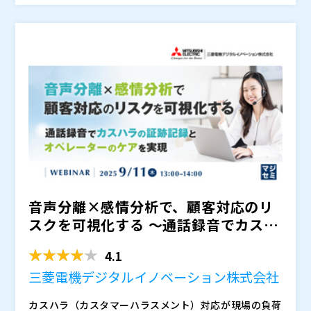
か、マルチモーダル機能で
PLAUD株式会社（
）
情報に拡張できるか、ユース
ケースや操作イメージなども交えて詳しく解説します。
株式会社オープンソース活用研究所（
）
で集めて統合したデータは、精度の高いAIが文脈を理解
マジセミ株式会社（
）
し、要約・構造化まで担うことで、記録業務の負荷軽減
※共催、協賛、協力、講演企業は将来的に追加、削除さ
や業務品質向上など多岐に役立てることができます。
れる可能性があります。
音声分離×感情分析で、顧客対応のリ
スクを可視化する 〜通話録音でカスハ
ラの証跡記録とオペレー...
4.1
三菱電機デジタルイノベーション株式会社
カスハラ（カスタマーハラスメント）対応が現場の負荷