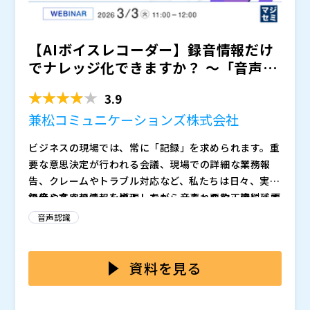
【AIボイスレコーダー】録音情報だけ
でナレッジ化できますか？ ～「音声×
画像×テキスト」マ...
3.9
兼松コミュニケーションズ株式会社
ビジネスの現場では、常に「記録」を求められます。重
要な意思決定が行われる会議、現場での詳細な業務報
告、クレームやトラブル対応など、私たちは日々、実務
の傍ら多くの情報を処理しながら、それらを正確に残す
録音や文字起こしを導入しても、音声・要約・資料・画
タスクも抱えています。 しかし、
像が別々に保管されていると、必要なときに
結果として、記録作
状態になり
音声認識
業は「後で誰かが見て分かる形」に整えるほど重くな
がちです。会議の決定事項は議事録にあっても根拠とな
り、スピードが求められるほど“残すべき情報”が抜け落
る資料を示せない、現場での報告電話は録音されていて
本セミナーでは、AIボイスレコーダーを「音声×議事録
ちやすく、記録の負担と業務の負担が同時に膨らんでい
もリアルな状況を残す写真は別保存、といった分断が起
作成」で終わらせず、現場の関連情報を統合しナレッジ
資料を見る
きます。
きると、結局は当事者の記憶と説明に頼ることになり、
化できる
をご紹介します。オンライン/オフライン双方
記録が
のシーンで記録したデータを、どのように活用できる
兼松コミュニケーションズ株式会社（
として積み上がってしまいます。
）