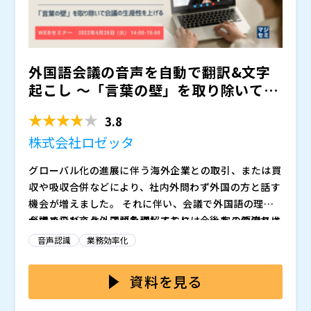
っているが音声認識精度に不満がある、とお考えの方は
ぜひご参加ください。
外国語会議の音声を自動で翻訳&文字
起こし 〜「言葉の壁」を取り除いて会
議の生産性を上げる〜
3.8
株式会社ロゼッタ
グローバル化の進展に伴う海外企業との取引、または買
収や吸収合併などにより、社内外問わず外国の方と話す
機会が増えました。 それに伴い、会議で外国語の理解
が求められるケースが急増しており、今後もこの流れは
会議で飛び交う外国語を理解するには、一定の語学スキ
加速していくことが予想されます。
ルが無いと困難です。 理解に時間がかかったり、そも
音声認識
業務効率化
そも理解が出来なかったりするとコミュニケーションに
ならないため、当然ながら会議は円滑に進みません。
このような外国語会議の問題を解決するために、音声翻
資料を見る
また、翻訳スキルをもった社員が同席していても、翻訳
訳ツールがあります。 しかし、多くのツールは音声認
に時間を要すれば会議のテンポは悪くなります。 さら
識の精度が低いのが実態です。 音声翻訳は、音声認識