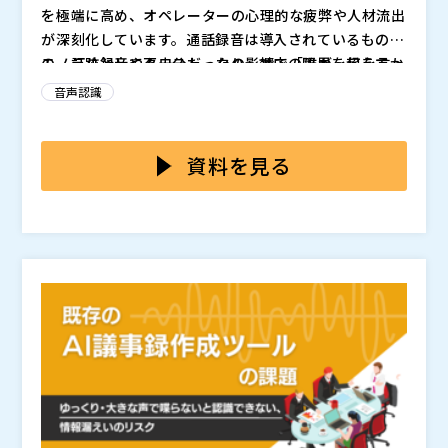
を極端に高め、オペレーターの心理的な疲弊や人材流出
が深刻化しています。通話録音は導入されているもの
の、証跡として不十分だったり、対応の限界を超えてか
モノラル録音やクロストークの影響で「誰が・何を言っ
ら対処せざるを得ないケースも少なくありません。今、
たか」が曖昧になり、“言った・言わない”の証跡が不明
音声認識
録音を“使えるデータ”に変える新たな手段が求められて
確なまま処理されるケースが発生。さらに、文字起こし
います。
だけでは把握できないオペレーターのストレスや、心理
本セミナーでは、通話録音を「録る」から「活かす」へ
的限界の兆候を見逃してしまい、離職や対応ミスにつな
と進化させる、2つの音声サービスをご紹介します。カ
資料を見る
がっています。録音の「中身」と「感情」の両面に向き
スハラへの対応力と、オペレーターの定着・ケアを両立
合わなければ、現場課題は解決できません。
するための“実践的な音声活用術”を、デモや事例を交え
AmiVoiceCommunicationSuite*によって測定した感
てお届けします。
情値をemoiwaで分析し、オペレーターのストレスや感
情変化を定量的に把握できる感情分析ソリューションで
す。チューニング不要で、コールセンター業務に特化し
AIを用いて、モノラル録音やクロストークを含む通話内
た事前学習モデルで予測したオペレーターの離職確率
容の音声から、話者ごとに音声を分離。「誰が・何を・
（0%～100%）とオペレーター応対スキル（0点～100
どのタイミングで言ったか」を明確に記録でき、カスハ
点）を可視化できることが特徴です。
ラ対応や証跡管理の精度を大幅に向上させます。導入形
*AmiVoiceCommunicationSuiteは、株式会社アドバ
態はクラウドAPI型（月額＋従量課金）またはモジュー
ンスト・メディアの製品です。
ル提供型（月額）で提供。既存システムへの負荷を抑え
三菱電機デジタルイノベーション株式会社（
）
ながら導入可能です。
株式会社オープンソース活用研究所（
）
マジセミ株式会社（
）