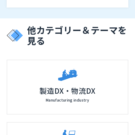
に、翻訳者が業務内容に関する専門知識を持ち合わせて
→翻訳というプロセスで行われるため、音声を正しく認
そこで本セミナーでは、会話内容を高精度で認識して自
いなければ会話内容を正確に理解できないため、翻訳し
識できなければ当然ながら正しく翻訳をすることも出来
動文字起こしを行い、さらに議事録の作成も可能なロゼ
てもうまく伝わらず参加者間で話が噛み合わなくなると
ません。 音声を正確に認識してもらうためには、通常
ッタ社の会議音声翻訳ツール「オンヤク」を紹介しま
いった問題が起きることもあります。
よりも大きな声でゆっくり話さなければならず、余計な
す。 外国語会議に悩みを抱えており、自社に合ったツ
株式会社ロゼッタ（
）
他カテゴリー＆テーマを
ストレスを抱えることになってしまうのです。
ールを見つけられていない方は、ぜひご参加ください。
株式会社オープンソース活用研究所（
） マジセミ株式
見る
会社（
）
製造DX・物流DX
Manufacturing industry