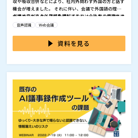
収や吸収合併などにより、社内外問わず外国の方と話す
機会が増えました。 それに伴い、会議で外国語の理解
が求められるケースが急増しており、今後もこの流れは
会議で飛び交う外国語を理解するには、一定の語学スキ
加速していくことが予想されます。
ルが無いと困難です。 理解に時間がかかったり、そも
音声認識
Web会議
そも理解が出来なかったりするとコミュニケーションに
ならないため、当然ながら会議は円滑に進みません。
このような外国語会議の問題を解決するために、音声翻
資料を見る
また、翻訳スキルをもった社員が同席していても、翻訳
訳ツールがあります。 しかし、多くのツールは音声認
に時間を要すれば会議のテンポは悪くなります。 さら
識の精度が低いのが実態です。 音声翻訳は、音声認識
に、翻訳者が業務内容に関する専門知識を持ち合わせて
→翻訳というプロセスで行われるため、音声を正しく認
そこで本セミナーでは、会話内容を高精度で認識して自
いなければ会話内容を正確に理解できないため、翻訳し
識できなければ当然ながら正しく翻訳をすることも出来
動文字起こしを行い、さらに議事録の作成も可能なロゼ
てもうまく伝わらず参加者間で話が噛み合わなくなると
ません。 音声を正確に認識してもらうためには、通常
ッタ社の会議音声翻訳ツール「オンヤク」について、デ
いった問題が起きることもあります。
よりも大きな声でゆっくり話さなければならず、余計な
モを交えながら紹介します。 外国語会議に悩みを抱え
株式会社ロゼッタ（
）
ストレスを抱えることになってしまうのです。
ており、自社に合ったツールを見つけられていない方
株式会社オープンソース活用研究所（
） マジセミ株式
は、ぜひご参加ください。
会社（
）