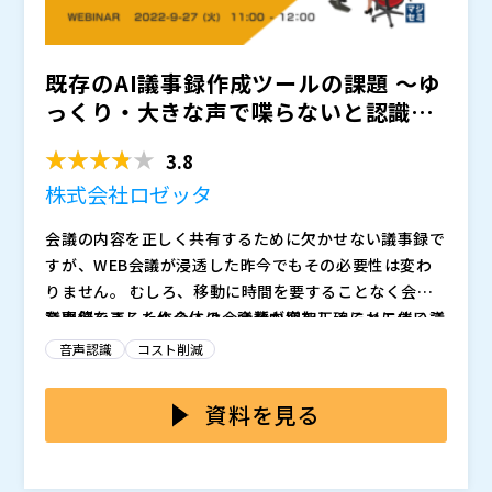
※共催、協賛、協力、講演企業は将来的に追加、削除さ
れる可能性があります。
既存のAI議事録作成ツールの課題 ～ゆ
っくり・大きな声で喋らないと認識で
きない、情報漏えい...
3.8
株式会社ロゼッタ
会議の内容を正しく共有するために欠かせない議事録で
すが、WEB会議が浸透した昨今でもその必要性は変わ
りません。 むしろ、移動に時間を要することなく会議
を開催できるため全体の会議数が増加し、それに伴い議
議事録を正しく作るには、会話内容を正確にメモするこ
事録の作成機会も増加する傾向にあるため、議事録作成
とが必要になります。 しかし、メモを取ることに集中
音声認識
コスト削減
の負担は以前より増していると考えられます。
するとなかなか発言できなくなりますし、会議の進行役
をしているとメモをとること自体が困難です。 後から
議事録作成を効率化するため、会話内容を文字起こしす
資料を見る
録音データを聞き返して文字起こしする方法もあります
るツールもいくつか出回っています。 しかし、音声認
が、そうすると会議後に余分な稼働をかけることになっ
識の精度が低いため、通常よりゆっくり大きな声で喋ら
てしまいます。
ないと正しく文字起こししてくれず、利用にストレスが
そこで本セミナーでは、音声認識の精度とセキュリティ