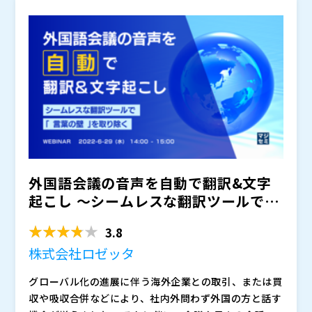
利用され会話内容が漏れるなどセキュリティ上のリスク
て解説します。 高い精度で音声を文字起こしでき、リ
もあるため、そもそも利用が憚られるサービスも多いの
アルタイム翻訳も可能なロゼッタ社の音声認識文字起こ
株式会社ロゼッタ（
）
が実態です。
しツール「オンヤク」についても紹介する予定です。
株式会社オープンソース活用研究所（
） マジセミ株式
議事録作成を自動化したい、他の文字起こしツールを使
会社（
）
っているが音声認識精度に不満がある、とお考えの方は
ぜひご参加ください。
外国語会議の音声を自動で翻訳&文字
起こし 〜シームレスな翻訳ツールで
「言葉の壁」を取り除く〜
3.8
株式会社ロゼッタ
グローバル化の進展に伴う海外企業との取引、または買
収や吸収合併などにより、社内外問わず外国の方と話す