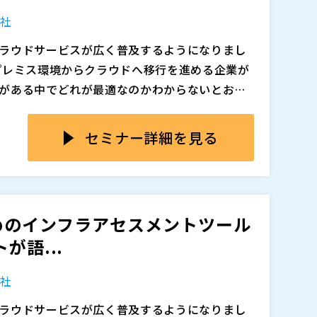
会社
ラウドサービスが広く普及するようになりまし
プレミス環境からクラウドへ移行を進める企業が
がある中でどれが最適なのかわからないとお悩
何から始めればいいかわからない、移行後のコ
す。 特に昨今の円安の影響で海外事業者から提
セミナー詳細を見る
、クラウドに関してもコストを正確に把握した
き理由と、移行の具体的な進め方やコストの算出方
ているクラウド移行のお悩みにお答えします。
。
ためのインフラアセスメントツール
が語...
マジセミ株式会社（
）
会社
ラウドサービスが広く普及するようになりまし