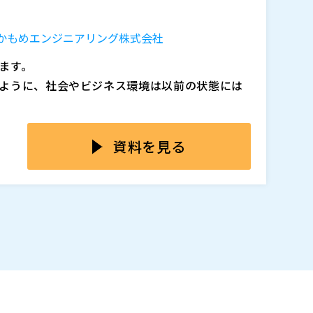
ます。
活用により、外部委託に頼らずユーザ企業主体
紹介します。 データ利活用によってユーザ企業の
会社／かもめエンジニアリング株式会社
出来る、システムサポート社のクラウド型DWHソ
も紹介します。ぜひご参加ください。
ます。
ように、社会やビジネス環境は以前の状態には
ーク環境を、企業は本格的かつ恒久的な環境に
資料を見る
ウドサービスを新規に契約しています。
ce などのオフィススイート ・Salesforce などのCR
ack、LINEWORKS、ChatWork などのビジネ
オ会議 ・サイボウズ、Kintone などのグループ
楽々精算、マネーフォワード などの経費精算 ・
ントや権限の管理について、その重要性が高ま
管理
ています。
のでしょうか？
うか？