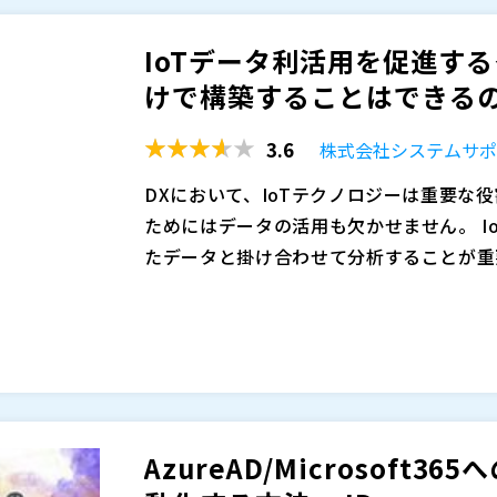
証済みのガイダンスをご紹介します。
ァイル共有機能や柔軟なアクセス権管理は
び講演内容は都合により変更になる場合が
間コラボレーションといった攻めの取り組
業様のお申込みは締め切り前であってもお
IoTデータ利活用を促進す
ーの可用性やスケーリング、BCPなどへ
Microsoft Azureは、マイクロソ
承ください。
ＪＢＣＣ株式会社（
）
けで構築することはできるのか
応はオンプレミスのインフラでは難しく、
プラットフォームです。 主に、PaaS・IaaS・Se
株式会社オープンソース活用研究所（
） 
ナーでは、Azureで始めるクラウド移行
onsの4つの分野にて合計250以上のサ
3.6
株式会社システムサ
に、何から始めていいのかわからない方も
本セミナーの前半では、マイクロソフト全
DXにおいて、IoTテクノロジーは重要な役
フト社の目指す世界観や方向性をお話しいた
ためにはデータの活用も欠かせません。 I
こと、オンプレミスの既存サーバーをAzu
たデータと掛け合わせて分析することが重
登壇者： 久保智成 日本マイクロソフト株
様々なデータと掛け合わせてIoTデータ
本部 第一アーキテクト本部 クラウドソリ
要です。 データ分析基盤としてはDWH
登壇者：長山剛大 NTT東日本 ビジネス
スDWHは、拡張性に乏しいため扱えるデ
東日本電信電話株式会社（
）
た。 また、メンテナンスや維持費などの
オンプレミスDWHの課題をクリアしたクラ
株式会社オープンソース活用研究所（
） 
のも困難です。
般的なクラウドDWHはクラウドサービス
データの収集・加工・分析にも専門的なス
AzureAD/Microsof
に外部委託せざるを得ず、その結果スピー
そこで本セミナーでは、シンプルな操作性