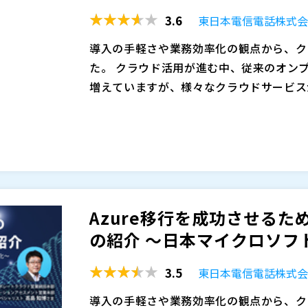
3.6
東日本電信電話株式
導入の手軽さや業務効率化の観点から、ク
た。 クラウド活用が進む中、従来のオン
増えていますが、様々なクラウドサービス
みの方も多いと思われます。
また、クラウド移行に関する課題として、
ストが不安、といったお声も多く聞かれま
供されているサービスは値上がりするため
うえで最適化する必要性が生じています。
そこで本セミナーでは、Azureを使うべ
法などを解説することで、多くの方が抱え
上記に該当する方は、ぜひご参加ください
Azure移行を成功させる
東日本電信電話株式会社（
）
の紹介 ～日本マイクロソフト
株式会社オープンソース活用研究所（
） 
3.5
東日本電信電話株式
導入の手軽さや業務効率化の観点から、ク