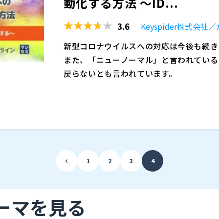
動化する方法 ～ID...
委託によるコスト増などの問題が起きてい
がなくても容易に扱えるデータ分析基盤の
でIoTデータの利活用を行う方法について
3.6
Keyspider株式
DXをスモールスタートで推進することが
株式会社システムサポート（
）
リューション「Smart DWH」について
新型コロナウイルスへの対応は今後も続き
また、「ニューノーマル」と言われている
戻らないとも言われています。
緊急事態宣言時に暫定的に構築したテレワ
見直す必要があります。
そのような背景のもと、企業は様々なクラ
・Microsoft365、Google Workspa
M ・BOX などのオンラインストレージ ・Sl
スチャット ・Zoom、Teams などのビデ
1
2
3
4
ウェアやWebデータベース ・コンカー、
そのような状況の中、各システムのアカウ
ジョブカン、KING OF TIME などの勤怠
っていますが、管理する手間も大幅に増え
これらはどのように考え、整理すればよい
ーマを見る
どのように自動化を考えればよいのでしょ