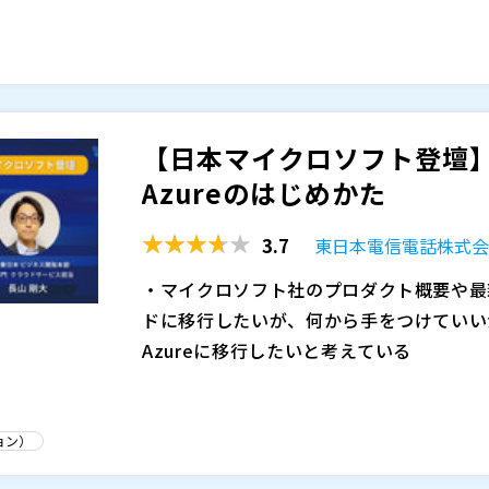
自身による「クラウドVDI検討から移行
えている方向けにご講演をいただきます。
Windows Server 2012/R2 のサポ
用負荷を軽減するために考えるべきことに
テレワークやハイブリッドワーク環境をど
い。
当セッションでは移行先検討のためのポイントの整
top をご紹介いたします。
講師：日本マイクロソフト株式会社 パート
【日本マイクロソフト登壇】M
ンアーキテクト
Azureのはじめかた
コロナ過におけるオフィスの在り方が見直され
tual Desktop(AVD)やWindows
3.7
東日本電信電話株式
ークや認証などAVDを導入する上で考慮
・マイクロソフト社のプロダクト概要や最
します。
講師：ＪＢＣＣ株式会社 ソリューション
ドに移行したいが、何から手をつけていい
部長
Azureに移行したいと考えている
なぜ、オンプレミス型VDIからクラウド型VDIであ
クラウドは DX の推進の最も大きなテー
たのか？当セッションではオンプレVDIの
し、ビジネスを成長させるためには市場や
についてエンドユーザーの立場からお伝え
必要があり、 クラウドサービス自体もそ
ョン）
講師：株式会社ユニマットライフ システ
は、Microsoft Cloud の位置づけと M
社会環境の変化が激しい昨今、クラウドに
＊お申込みの方にはセミナー参加用 URL