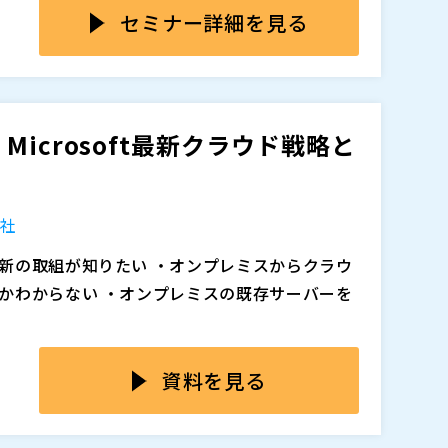
まで」を語っていただきながら、導入への不安を抱
セミナー詳細を見る
 導入時に何を検討しておくべきか、導入後の運
ート終了が近づき、Windows 11も登場した今、今後の
ついてもご紹介しますので、ぜひご視聴くださ
う作っていくのかを検討する時期が来ました。
理と、移行先の1つAzure Virtual Desk
ナー技術統括本部 シニア クラウドソリューショ
icrosoft最新クラウド戦略と
、恒久的なテレワーク環境としてAzure Vir
 365が再注目をされています。当セッションではネットワ
会社
すべき注意点、検討すべきポイントをご説明いた
新の取組が知りたい ・オンプレミスからクラウ
事業 ＰＦＳ事業部 ソリューションアーキテクト
かわからない ・オンプレミスの既存サーバーを
るAzure Virtual Desktopへ移行を考え
マの一つです。 デジタル変革で新たな価値を見出
課題とAVDへの期待、そして今後のロードマップ
顧客ニーズの変化に迅速かつ柔軟に対応できる
資料を見る
いたします。
のニーズに伴い進化しています。 本セミナーで
ム室 室長
icrosoft Azure、そしてクラウドを用いるための実
求められる役割は多様化しています。 例えばフ
 をご案内いたします。 ＊参加費：無料 ＊講師及