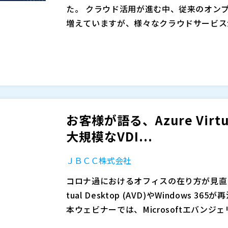
た。 クラウド活用が進む中、従来のオン
増えていますが、様々なクラウドサービス
みの方も多いと思われます。
また、クラウド移行に関する課題として、
ストが不安、といったお声も多く聞かれま
供されているサービスは値上がりするため
うえで最適化する必要性が生じています。
そこで本セミナーでは、Azureを使うべ
法などを解説することで、多くの方が抱え
上記に該当する方は、ぜひご参加ください
お客様が語る、Azure Virtu
東日本電信電話株式会社（
）
大規模なVDI...
株式会社オープンソース活用研究所（
） 
ＪＢＣＣ株式会社
コロナ過におけるオフィスの在り方が見直され
tual Desktop (AVD)やWindows 
本ウェビナーでは、Microsoftエバン
indows365の最新情報全貌を大公開！