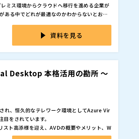
プレミス環境からクラウドへ移行を進める企業が
がある中でどれが最適なのかわからないとお悩
何から始めればいいかわからない、移行後のコ
す。 特に昨今の円安の影響で海外事業者から提
資料を見る
、クラウドに関してもコストを正確に把握した
き理由と、移行の具体的な進め方やコストの算出方
ているクラウド移行のお悩みにお答えします。
。
al Desktop 本格活用の勘所 ～
マジセミ株式会社（
）
、恒久的なテレワーク環境としてAzure Vir
365が再注目をされています。
ジェリスト高添様を迎え、AVDの概要やメリット、W
 ここでしか聞けない！ユニマットライフ様のお客様