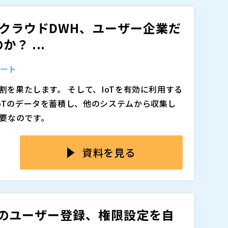
、セキュリティだけでなく、テレワークや企業
ありますので予めご了承下さい。 ＊ご同業の企
みにも欠かせません。 また、従来以上にサーバ
断りさせていただく場合がございますのでご了
るクラウドDWH、ユーザー企業だ
の要求も高まっています。 これらのニーズへの対
フト社が提供する世界最大規模のパブリッククラウドの
？ ...
担当者への負担も大きくなりがちです。 本セミ
curity&Management・Hybrid Operati
マジセミ株式会社（
）
の第一歩を解説いたします。
ービスを展開しています。 しかし、機能が多いが故
ポート
多いのではないでしょうか。
体のクラウド戦略をご紹介し、今後マイクロソ
割を果たします。 そして、IoTを有効に利用する
します。 後半ではAzure基盤を使ってできる
oTのデータを蓄積し、他のシステムから収集し
reに移行する事例などを解説いたします。
要なのです。
式会社 パートナー事業本部 パートナー技術統括
をうまく利活用するためには、データ分析基盤が必
ューションアーキテクト
を用いるケースが多いですが、従来型のオンプレミ
開発本部 第一部門 クラウドサービス担当
資料を見る
ータ量に限りがあるという欠点を抱えていまし
運用コストも高くつくため、長期的に使い続ける
ウドDWHも普及し始めています。 しかし、一
マジセミ株式会社（
）
に関する知見がないと構築が困難です。 さらに、
キルを要することからデータの運用をSIベンダ
t365へのユーザー登録、権限設定を自
ド感のあるデータの利活用ができなかったり、
や豊富な機能を備えたことで、専門的なスキル