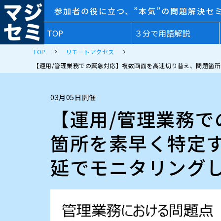
参加者の役に立つ、”本気”の問題解決セ
TOP
３分で用語解説
TOP
リモートアクセス
【運用/管理業務での緊急対応】複数画面を高速切り替え、問題箇
03月05日開催
【運用/管理業務
箇所を素早く特定
延でモニタリング