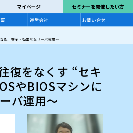
マイページ
セミナーを開催したい方
記事
運営会社
お問い合せ
は異なる、安全・効率的なサーバ運用～
往復をなくす “セキ
OSやBIOSマシンに
サーバ運用～