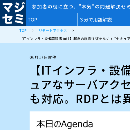
参加者の役に立つ、”本気”の問題解決セ
TOP
３分で用語解説
TOP
リモートアクセス
【ITインフラ・設備管理者向け】緊急の現場往復をなくす “セキュア
06月17日開催
【ITインフラ・設
ュアなサーバアクセス
も対応。RDPとは