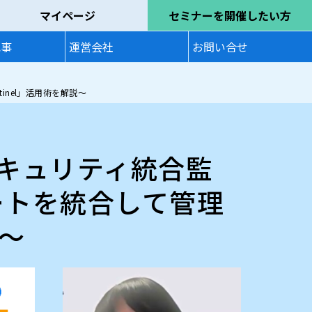
マイページ
セミナーを開催したい方
記事
運営会社
お問い合せ
tinel」活用術を解説～
「セキュリティ統合監
ートを統合して管理
説～