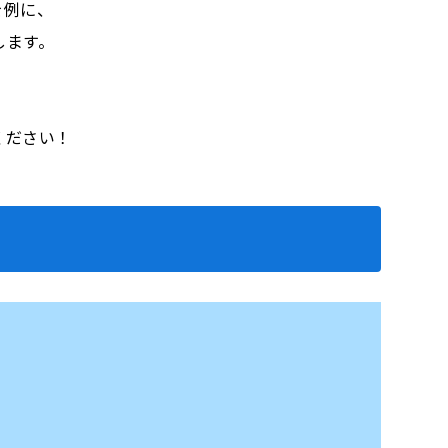
を例に、
します。
。
ください！