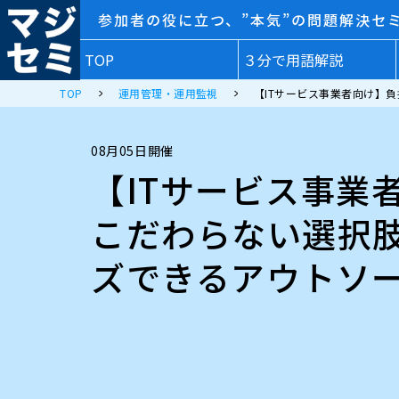
参加者の役に立つ、”本気”の問題解決セ
TOP
３分で用語解説
TOP
運用管理・運用監視
【ITサービス事業者向け】
08月05日開催
【ITサービス事業
こだわらない選択
ズできるアウトソ