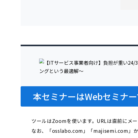
本セミナーはWebセミナー
ツールはZoomを使います。URLは直前にメ
なお、「osslabo.com」「majisem