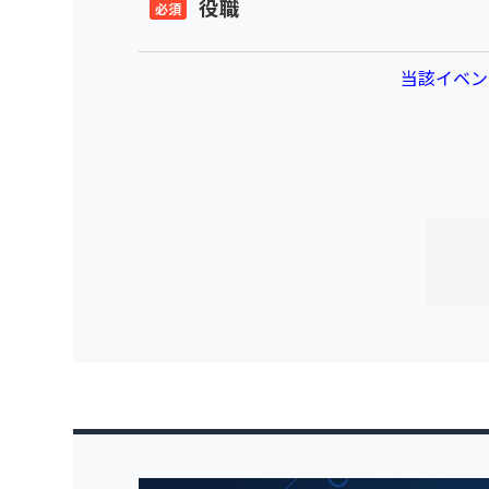
役職
当該イベン