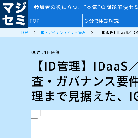
参加者の役に立つ、”本気”の問題解決セ
TOP
３分で用語解説
TOP
ID・アイデンティティ管理
【ID管理】IDaaS
06月24日開催
【ID管理】IDaa
査・ガバナンス要
理まで見据えた、I