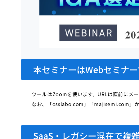
本セミナーはWebセミナー
ツールはZoomを使います。URLは直前にメ
なお、「osslabo.com」「majisem
SaaS・レガシー混在で複