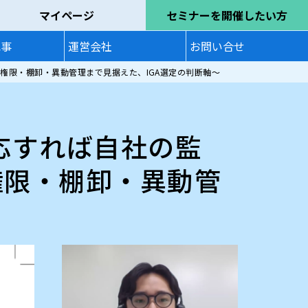
マイページ
セミナーを開催したい方
記事
運営会社
お問い合せ
過剰権限・棚卸・異動管理まで見据えた、IGA選定の判断軸～
対応すれば自社の監
権限・棚卸・異動管