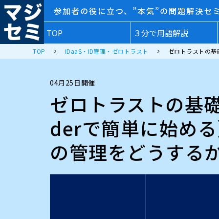
参加者の役に立つ、”本気”の問題解決セ
TOP
３分で用語解説
TOP
IDaaS・ID管理・ゼロトラスト
ゼロトラストの基礎
04月25日開催
ゼロトラストの基礎と始
derで簡単に始め
の管理をどうする