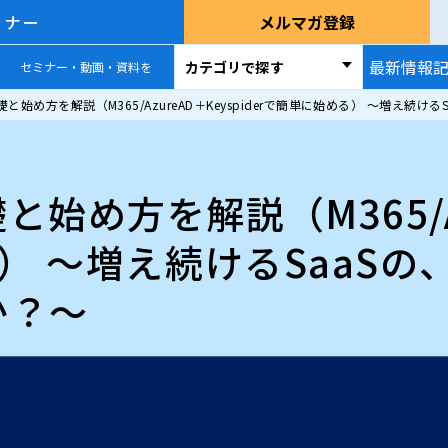
ミナー
メルマガ登録
最新情報
カテゴリで探す
セミナー・動画・資料を
と始め方を解説（M365/AzureAD＋Keyspiderで簡単に始める） ～増え続
め方を解説（M365/Azu
る） ～増え続けるSaaS
か？～