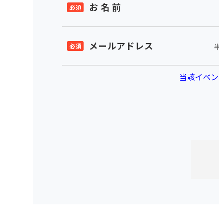
お 名 前
メールアドレス
当該イベン