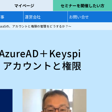
マイページ
セミナーを開催したい方
記事
運営会社
お問い合せ
けるSaaSの、アカウントと権限の管理をどうするか？～
reAD＋Keyspi
の、アカウントと権限