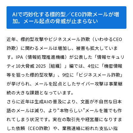
AIで巧妙化する標的型／CEO詐欺メールが増
加。メール起点の脅威が止まらない
近年、標的型攻撃やビジネスメール詐欺（いわゆるCEO
詐欺）に関わるメールは増加し、被害も拡大していま
す。IPA（情報処理推進機構）が公表した「情報セキュリ
ティ10大脅威 2025［組織］」編では、4位に「機密情報
等を狙った標的型攻撃」、9位に「ビジネスメール詐欺」
が挙げられ、メールを起点としたサイバー攻撃は事業継
続の大きな課題となっています。
さらに近年は生成AIの普及により、文面が不自然な日本
語のメールは減り、より“本物らしい”メールを誰でも作
れてしまう状況です。実在の取引先や経営層になりすま
した依頼（CEO詐欺）や、業務連絡に紛れた支払い指