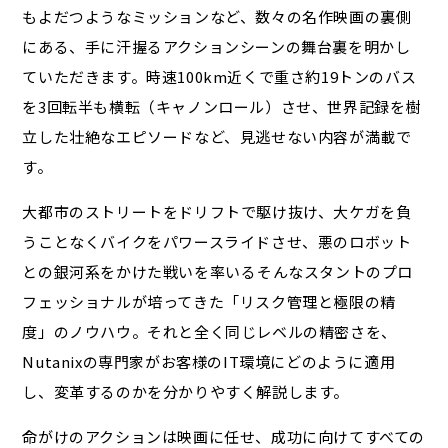
もよだつようなミッションなど、数々の名作映画の裏側
にある、手に汗握るアクションシーンの舞台裏を明かし
ていただきます。時速100km近くで重さ約19トンのバス
を3回転半も横転（キャノンロール）させ、世界記録を樹
立した壮絶なエピソードなど、見逃せない内容が満載で
す。
大都市のストリートをドリフトで駆け抜け、大ケガを負
うことなくバイクをパワースライドさせ、悪のロボット
との銀河系をかけた戦いを率いる――そんなスタントのプロ
フェッショナルが培ってきた「リスク管理と極限の精
度」のノウハウ。それと全く同じレベルの精密さを、
Nutanixの専門家がお客様のIT環境にどのように適用
し、変革するのかを分かりやすく解説します。
命がけのアクションは映画に任せ、成功に向けてすべての