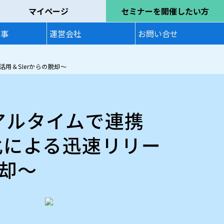
マイページ
セミナーを開催したい方
記事
運営会社
お問い合せ
用＆SIerからの脱却～
リアルタイムで連携
化による迅速リリー
脱却～