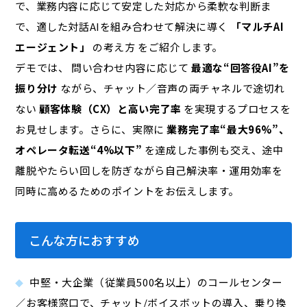
で、業務内容に応じて安定した対応から柔軟な判断ま
で、適した対話AIを組み合わせて解決に導く
「マルチAI
エージェント」
の考え方 をご紹介します。
デモでは、 問い合わせ内容に応じて
最適な“回答役AI”を
振り分け
ながら、チャット／音声の両チャネルで途切れ
ない
顧客体験（CX）と高い完了率
を実現するプロセスを
お見せします。さらに、実際に
業務完了率“最大96%”、
オペレータ転送“4%以下”
を達成した事例も交え、途中
離脱やたらい回しを防ぎながら自己解決率・運用効率を
同時に高めるためのポイントをお伝えします。
こんな方におすすめ
中堅・大企業（従業員500名以上）のコールセンター
／お客様窓口で、チャット/ボイスボットの導入、乗り換