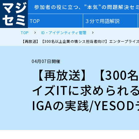
参加者の役に立つ、”本気”の問題解決セ
TOP
３分で用語解説
TOP
ID・アイデンティティ管理
【再放送】【300名以上企業の情シス担当者向け】エンタープライズIT
04月07日開催
【再放送】【300
イズITに求められる
IGAの実践/YES