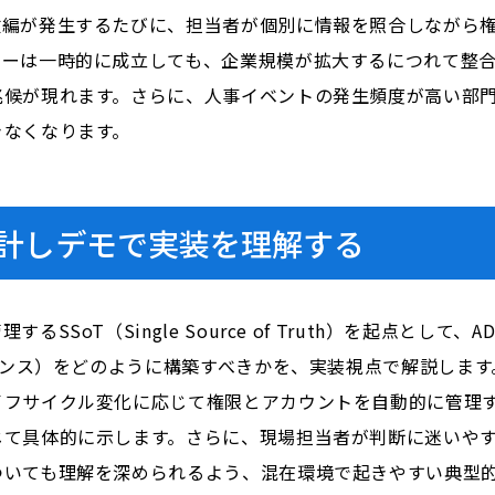
改編が発生するたびに、担当者が個別に情報を照合しながら
ローは一時的に成立しても、企業規模が拡大するにつれて整
兆候が現れます。さらに、人事イベントの発生頻度が高い部
きなくなります。
再設計しデモで実装を理解する
SoT（Single Source of Truth）を起点として
バナンス）をどのように構築すべきかを、実装視点で解説しま
フサイクル変化に応じて権限とアカウントを自動的に管理する
じて具体的に示します。さらに、現場担当者が判断に迷いや
ついても理解を深められるよう、混在環境で起きやすい典型