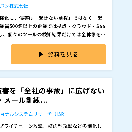
ャパン株式会社
様化し、侵害は「起きない前提」ではなく「起
員500名以上の企業では拠点・クラウド・Saa
化し、個々のツールの検知結果だけでは全体像を捉
全体を俯瞰し、断片的な予兆を一つの攻撃の流れ
すが、端末の検知を起点にした監視設計では、ネ
至る前の『より早いフェーズ』で脅威を封じ込
ベントと結び付けて「攻撃の流れ」として把握
資料を見る
責任の観点から重要度を増しています
すリスクが残ります。さらにアラートが増える
、夜間休日や海外拠点を含む24/365の監視継
に依存せず、SIEMを核にネットワーク等を含
れない」「複数サービスの重複でコストが膨ら
撃の流れを可視化する実践ポイントを解説しま
視・検知・対応を支援することで、既存の導入済みツ
被害を「全社の事故」に広げない
重要なインシデントを見落としません。一方で
技術責任者, CISSP, CISA 古川 勝也 ラ
メール訓練...
インシデント対応までを並列に実施することで
キュリティソリューションエンジニア, CISM,
ョナルシステムリサーチ（ISR）
プライチェーン攻撃、標的型攻撃など多様化し