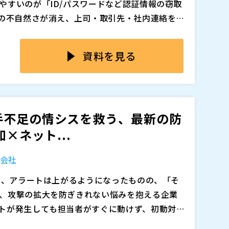
やすいのが「ID/パスワードなど認証情報の窃取
追加、削除される可能性があります。
章の不自然さが消え、上司・取引先・社内連絡を装
に作られ、受信者側の違和感だけで見抜く難易度
ル整備、年1回の教育を実施していても、巧妙な
われると、クラウドサービスや社内システムへの
、慣れ、心
資料を見る
止・顧客/取引先への影響へと被害が連鎖し、た
クリックが認証情報の漏えいにつながるため、教
りません。逆に、多要素認証（MFA）などの技術
ドを用いて、訓練・教育を継続的に回し、「だ
利用部門の負担が膨らんで定着しなかったりす
結果として「誰でも引っかかる前提」で備えてい
手不足の情シスを救う、最新の防
悪用で被害が広がり、ランサムウェア被害のよ
のやり方を改善し続けることで、セキュリティリ
チ（ISR）（
）
×ネット...
loudGate UNOを活用して、ログインの入口
末制限を組み合わせることで「ID/パスワードが
式会社
れない」状態を作りやすくなり、万一の漏えい
を目指せます。さらに、導入時に現場が混乱し
追加、削除される可能性があります。
入し、アラートは上がるようになったものの、「そ
業務が止まらないための設計ポイントまで、実
、攻撃の拡大を防ぎきれない悩みを抱える企業
では、単発の注意喚起でも、単一の製品導入でも
トが発生しても担当者がすぐに動けず、初動対応
み（MFA/端末制
スや、SOCや情シスが慢性的な人手不足で、全
ラートをもとに、担当者が手作業でFWやスイッ