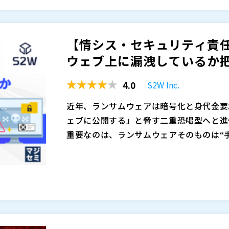
イメージが持てないまま“比較検討だけが
レポートの自動化」を軸に、ツール選定の
が」「どの頻度で」「どこまで自動化でき
す。あわせて、SaaS型Webアプリ脆弱性診
【情シス・セキュリティ責
入後に想定外の負担が残り、社内展開が止
画面遷移図の自動生成、日本語での対応方
・外部委託中心の現状から、コストとスピ
イアルから運用定着、運用へ広げるための
いる方 ・脆弱性診断の内製化を進めたい
ウェブ上に漏洩しているか把
況に合わせた内製の型を持ち帰れる内容で
おり、運用が回るか不安な方 ・脆弱性診
4.0
トライアルの案内もご用意しています。
基準」や「選定の軸」を整理したい方
日鉄ソリューションズ株式会社（
）
S2W Inc.
株式会社ネットワークバリューコンポネン
近年、ランサムウェアは暗号化と身代金要
株式会社エーアイセキュリティラボ（
）
ェブに公開する」と脅す二重恐喝型へと進
株式会社オープンソース活用研究所（
）
重要なのは、ランサムウェアそのものは“
マジセミ株式会社（
）
や機密データを盗み出し、ダークウェブ上
多くの企業では、ファイアウォールやED
※共催、協賛、協力、講演企業は将来的に
れだけ社内のマルウェア対策を強化しても
クウェブ上でどのような情報が漏洩・流通
がダークウェブに出回っていれば、攻撃者
実情です。 盗まれた認証情報や機密デー
がって、社内ネットワークの防御だけでな
ているかを把握しなければ、攻撃者の視点
本セミナーでは、ハッカーと同じ視点でダ
どう扱われているのか」を把握し続けるこ
きません。 その結果、ランサムウェア攻
グループ会社、取引先に関連する漏洩データ
りつつあります。
を見逃し続けてしまい、「被害が出てから
（クェーサー）」の特長を紹介します。 