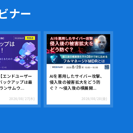
ビナー
【エンドユーザー
AIを悪用したサイバー攻撃、
バックアップは最
侵入後の被害拡大をどう防
ランサムウ...
ぐ？ ～侵入後の横展開...
2026/08/27(木)
2026/08/28(金)