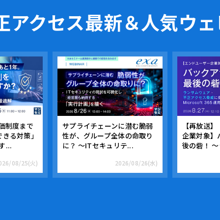
正アクセス
最新＆人気ウェ
評価制度まで
サプライチェーンに潜む脆弱
【再放送】
できる対策」
性が、グループ全体の命取り
企業対象】
...
に？ ～ITセキュリテ...
後の砦！ ～
026/08/25(火)
2026/08/26(水)