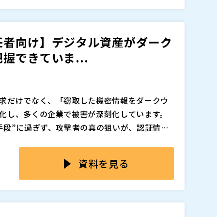
長期化する”状態を招きます。だからこそ「誰
チェックポイントと導入判断の基準を整理しま
るか」まで含めた運用観点で比較しないと、導
断プラットフォームAeyeScanのAI自動巡回、
任者向け】デジタル資産がダーク
まってしまいます。
法まで示すレポートといった機能を例に、トラ
ードの両面で自社での脆弱性診断を検討されて
具体的な導入ステップを解説します。 自社の状
が、情シス／セキュリティ担当の人数が限られて
握できていま...
す。なお、参加特典としてデモ環境付きの無料
断ツールを比較検討中で、「内製で使いこなせる
ツ（
）
求だけでなく、「窃取した機密情報をダークウ
化し、多くの企業で被害が深刻化しています。
手段”に過ぎず、攻撃者の真の狙いが、認証情報
で売買・公開することであるという点です。ど
Rなど“社内側”の対策に意識と予算が偏り、ダー
追加、削除される可能性があります。
、すでに漏洩したアカウント情報や顧客データ
しているのかを継続的に把握できていないのが
資料を見る
は別の経路から何度でも侵入を試みます。 した
タがどのフォーラムで、どのような文脈で出回っ
く、「自社のデジタル資産がダークウェブ上で
で自社の「狙われやすさ」を評価することはで
ークウェブを継続的にモニタリングし、自社や
とが、今やランサムウェア対策の前提条件にな
撃の背後にある初期侵入や、将来の攻撃準備行為
や攻撃準備の兆候を早期に捉える「QUAXAR
慌てて対応する」状態から抜け出せません。ま
単なるランサムウェア対策ツールとしてではな