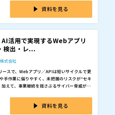
を同時に回すことで、たった一人のフィッシング
も少なくありません。脅威を検知するだけでな
末を隔離しています。しかしこの運用は、担当者
資料を見る
実的な打ち手を持ち帰っていただきます。
ら自動的に切り離し、被害の範囲を最小化す
応のスピードと品質にばらつきが出やすいとい
キュリティ体制として今求められています。
器ごとに操作手順や管理インターフェースが異
ワーク上のふるまいを常時学習・分析して不審な通信
で操作するか」を属人的に覚えている状態にな
をトリガーにアライドテレシスの「AMF-SE
応のたびに現場は疲弊し、「アラートは見えてい
組みをご紹介します。属人化しがちな判断や平
AI活用で実現するWebアプリ
したいが、どこから手をつければよいか分から
自動制御で補完しつつ、人が確認すべきケースと
検出・レ...
検知や業務影響を最小化するチューニング手法
段階的に移行するための実践ステップをお伝え
ズ株式会社
リリースで、Webアプリ／APIは短いサイクルで更
追加、削除される可能性があります。
や手作業に偏りやすく、未把握のリスクが“セキ
。加えて、事業継続を揺さぶるサイバー脅威が継
だけに頼らず、自社でも継続的に診断・可視
けを見ても、実運用で必要な「画面遷移の把
心が高まっています。 公開資産の増加や委託コ
読み解きと開発への是正指示」までを情シス・
資料を見る
格化も重なり、定期的に回し続けられる診断基
く、導入の決め手を失いがちです。 さらに、設
当者の工数を圧迫して定着を阻み、社内展開の
の専門性に依存しない操作性」「巡回〜検出〜