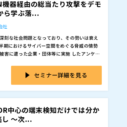
N機器経由の総当たり攻撃をデモ
ら学ぶ落...
会社
深刻な社会問題となっており、その勢いは衰え
上半期におけるサイバー空間をめぐる脅威の情勢
被害に遭った企業・団体等に実施 したアンケー
デスクトップ用の機器からの侵入が、全体の感染経
知りたい方 ・SIEM製品の導入を検討中の方
表されています。 本セミナーでは、ツールによる
式会社 プラットフォームソリューション３課 野
セミナー詳細を見る
、パスワードの推測による不正ログイン試行までを
コマンドとその結果を可視化することで、従来型
イン配信
適 用、そして二要素認証（MFA）の不可欠さを
式会社（
）
われた際、どのような痕跡が残るのか を解説い
EDR中心の端末検知だけでは分か
追加、削除される可能性があります。
 ～次...