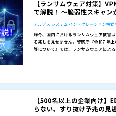
【ランサムウェア対策】VP
で解説！ ～脆弱性スキャンか
アルプス システム インテグレーション株式
昨今、国内におけるランサムウェア被害は
る兆しを見せません。警察庁『令和7 年
等について』では、ランサムウェアによる
トの結果によると、『VPN やリモート
・ログ監視によるサイバー攻撃対策について
路の８割以上を占める状 況である』と発
アルプス システム インテグレーション株
VPN 機器に対する脆弱性スキャンから
口 誠司
再現。 単なる理論ではなく、実際の攻撃
2026年3月25日 11:00-11:30 オンラ
のパスワード運用の限界と、最新のパッチ
アルプス システム インテグレーション株
理解していただき、不正ログイン試行が行
株式会社オープンソース活用研究所（
）
【500名以上の企業向け】
たします。
マジセミ株式会社（
）
※共催、協賛、協力、講演企業は将来的に
らない、すり抜け予兆の見逃し