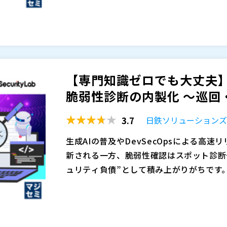
限）」で不正ログインを止める――この両輪
てのアラートを十分に精査できないケース
チ、VPNの設定を変更し、問題のある端
被害を“全社の事故”に広げないための現
く、「怪しい端末や通信をネットワークか
のスキルや判断に大きく依存しており、対
る」仕組みを組み込むことが、現実的なセ
う課題があります。また、ネットワーク機
本セミナーでは、Darktraceがネット
なるため、「誰が・どの機器を・どの順番
や侵害の兆候を早期に検知し、その脅威情報
りがちです。 その結果、インシデント対
C」がネットワーク全体を自動遮断する仕
【専門知識ゼロでも大丈夫】
るのに、遮断まで手が回らない」「自動化
日・日中帯に偏りがちな監視体制をAIと
アライドテレシス株式会社（
）
脆弱性診断の内製化 〜巡回・
ない」というジレンマに直面します。
自動遮断に任せるケースの切り分け方、誤
SB C&S株式会社 （
）
など、人に依存しないセキュリティ体制へ
ダークトレース・ジャパン株式会社 （
）
3.7
日鉄ソリューション
します。
株式会社オープンソース活用研究所（
）
マジセミ株式会社（
）
生成AIの普及やDevSecOpsによる高速
※共催、協賛、協力、講演企業は将来的に
新される一方、脆弱性確認はスポット診断
ュリティ負債”として積み上がりがちです
続的に上位課題として挙がる中、外部委託
ツールを比較する際に、検出項目や価格だ
化・是正のループを回す「内製化」への関
握」「フォーム入力を含む巡回」「結果の
ストの上昇、監査・ガイドライン対応の厳
セキュリティ担当が回せるかは判断しづら
盤を早期に整える必要があります。
定に時間がかかったり誤検知が多いと、担
本セミナーでは、内製化を前提に「担当者