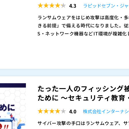
4.3
ラピッドセブン・ジ
ランサムウェアをはじめ攻撃は高度化・多
きる前提」で備える時代になりました。従業
S・ネットワーク機器などIT環境が複雑
えにくくなっています。結果として、環境
多くの組織でEDRは導入されつつありま
として繋ぎ合わせることで、深刻な被害に
ットワークや認証、クラウドなど周辺のイ
める運用設計そのものが、事業継続と説明
しづらく、すり抜け攻撃の予兆を取りこぼ
ほど優先順位付けや一次調査に工数が吸われ
本セミナーでは、EDR中心の端末検知だけ
続が難しくなり、「導入したのに活かしき
む“環境全体”のログを相関分析して、攻
む」という運用課題に直結します。
す。Rapid7のSOCが24時間体制で監
たった一人のフィッシング
ールを最大限有効活用し、微かな兆候から
登壇者 ラピッドセブン・ジャパン株式会社 最高
ために 〜セキュリティ教育・
過検知や誤検知の排除を実現し、検知から
ピッドセブン・ジャパン株式会社 シニアセ
省力化と対応を迅速化します。
CEH, MBA 小林 凌真
4.0
株式会社インターナシ
ラピッドセブン・ジャパン株式会社（
）
株式会社オープンソース活用研究所（
）
サイバー攻撃の手口はランサムウェア、サ