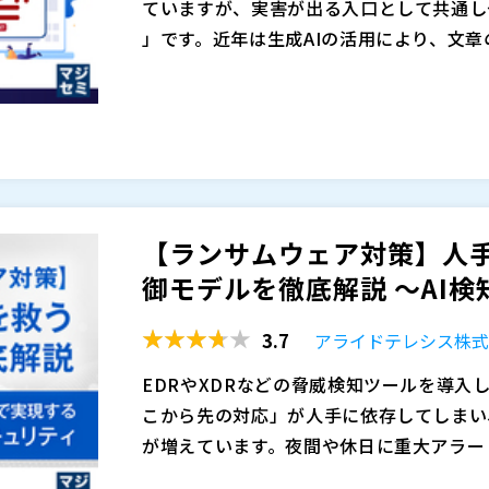
マジセミ株式会社（
）
ていますが、実害が出る入口として共通し
※共催、協賛、協力、講演企業は将来的に
」です。近年は生成AIの活用により、文
った“それっぽい”メールが大量かつ高速
フィッシング対策として、注意喚起やルー
が上がっています。いったん認証情報が奪
誘導メールは必ず一定割合で「安易なクリック 」を生みます。現場では忙しさ
不正ログインを許し、情報漏えい・業務停
理的な焦りが重なり、たった1回の入力や
った一人の「フィッシングメールへの 安易なクリック 」が“全社の事故”として顕在化しま
育だけで“ゼロ”にするのは現実的ではあ
本セミナーでは、まずソースポッドクラウ
す。
対策を導入しても、例外運用が増えたり、
まされてしまう確率 」を減らす実務設計を解説します。大切なのは、やりっぱなしにしな
ると、守るべき入口に抜け道が残ります。
いことです。受講状況や理解度、 訓練結果の傾向などを把握し、部門や職種の弱点を“見え
【ランサムウェア対策】人
ない組織ほど、発見が遅れ、横展開や権限
る化”したうえで、次回の教育内容や周知
株式会社インターナショナルシステムリサー
御モデルを徹底解説 ～AI検知
うな“全社の事故”に発展します。
テラシーを組織として底上げします。 次に、C
株式会社ソースポッド（
）
を強化します。MFAの導入はもちろん、端
株式会社オープンソース活用研究所（
）
3.7
アライドテレシス株
漏れても、許可されていない端末からは入
マジセミ株式会社（
）
がそのまま不正ログインに直結しない設計
※共催、協賛、協力、講演企業は将来的に
EDRやXDRなどの脅威検知ツールを導
ない進め方、例外が発生した際の考え方、
こから先の対応」が人手に依存してしまい
務に落ちる形で整理します。 本セミナー
が増えています。夜間や休日に重大アラー
ありません。「人（教育・訓練）」で安易なクリック を減らし、「仕組
が遅れることで被害が拡大してしまうケー
多くの現場では、EDRなどで検知したア