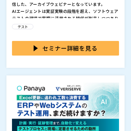
A移行後の運用・バージョンアップ対応に不安を感じて
信した、アーカイブウェビナーとなっています。
いる ・SAP運用におけるテスト費用・ランニングコス
SAP運用におけるテストの問題は、単なる工数削減の
AIエージェントは実証実験の段階を超え、ソフトウェア
トを見直したい ・ベンダー任せの運用から脱却し、自
話ではありません。
テストの現場で実際に活用される時代が到来しつつあり
社で品質やテスト範囲を把握したい ・AIを活用したテ
重要なのは、
という点です。
ます。本セミナーでは、2026年のQA（品質保証）のあ
テスト
スト自動化に関心はあるが、「本当に現場で回せるの
本セミナーでは、295社調査から見えたSAPユーザー
り方やAIの未来を戦略的・実践的に理解するうえで重要
AIエージェントの導入が進む中、どのような場面で実際
か」不安がある
企業の構造課題をもとに、ベンダー依存がなぜ続いてし
な視点を解説します。
に価値が生まれるのか、人の判断が不可欠な部分はどこ
まうのか、その結果としてなぜコスト増と品質不安が解
か、そして安全かつ再現性のあるパイロット実施のため
セミナー詳細を見る
消されないのかを整理します。
そのうえで、“必要性は分かっているが動けない状
の組織的な枠組みづくりのポイントなど、実用的な視点
さらに、オーティファイが現在開発中の最新のAIテスト
態”から一歩進み、自社でテスト品質・コスト・運用を
からご説明します。
エージェントを例に挙げ、その動作や期待される成果に
コントロールするための考え方と進め方を持ち帰りたい
ついての短い実演デモも紹介します。 2026年にテスト
方は、ぜひご参加ください。
Panaya Japan（
）
自動化を本格的に導入検討したいという方には必見のセ
実際にできること・できないことを整理し、過度な期待
株式会社電通総研（
）
ミナーです。是非ご参加ください。
や誤解を避けるための視点を解説します。
人手作業を
マジセミ株式会社（
）
大きく削減できる領域と、人間の判断・知見が引き続き
※共催、協賛、協力、講演企業は将来的に追加、削除さ
価値を持つ領域について、ポイントを明確にお伝えしま
オーティファイ株式会社（
）
れる可能性があります。
す。
株式会社オープンソース活用研究所（
テスト領域における適切なスコープ設定、成功指
）
標（KPI）の置き方、将来的な展開を見据えた短期間・
マジセミ株式会社（
）
小規模検証の進め方などをご紹介します。
※共催、協賛、協力、講演企業は将来的に追加、削除さ
れる可能性があります。