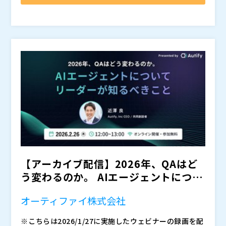
抜け出せていないケースが少なくありません。結果とし
また、スクリプト作成やメンテナンスが特定スキルを
ストで取得したビデオ証跡からのスクリプト生成に加
ーザー調査をもとに、
て、自動化を差別化要素として活かしきれず、提案・受
持つ要員に依存しやすく、プロジェクトごとに品質や粒
え、自然言語による指示からのスクリプト作成や、UI変
・テスト自動化を提案したいが、コスト面で顧客承認が
という構造課題を整理します。
注の機会損失につながっているのが実情です。
度がばらつく、手動テスト資産を再利用できない、とい
更時にテストを自動で適応・修復する自立型の自己修復
得られない方 ・スクリプト作成・保守負荷が高く、自
そのうえで、
った課題も重なります。その結果、「自動化したいが提
機能などにより、従来大きな負担となっていたスクリプ
動化が定着していない方 ・手動テスト資産を活かした
・なぜベンダー任せの運用から抜け出せないのか
案できない」「結果として手動テストに留まる」という
ト作成・保守工数を大幅に削減します。 これによ
効率的な自動化手法を探している方 ・回帰テストの負
Panaya Japan（
）
・なぜ過剰テストと品質不安が同時に発生するのか
構造が常態化しています。
り、自動化の立ち上げを短期間で実現し、見積の現実性
荷が高く、案件拡大や品質向上に課題を感じている方
株式会社オープンソース活用研究所（
）
・なぜ自動化が進まないのか
を高めることで、顧客に提案しやすい形へと転換しま
・テスト自動化を差別化サービスとして確立したいSIer
マジセミ株式会社（
）
といった論点を、SAPユーザー企業の実態を踏まえて
す。さらに、実際のプロジェクトにおける活用シナリオ
の方
※共催、協賛、協力、講演企業は将来的に追加、削除さ
解説します。
やデモを通じて、短期間で高付加価値なテストサービス
れる可能性があります。
また後半では、AIを活用したテスト自動化によって、
を提供し、案件拡大につなげるための具体的な進め方を
という観点から、現実的な改善アプローチを紹介しま
解説します。
す。
単なるツール紹介ではなく、
・ベンダー依存からどう脱却するか ・エンドユー
【アーカイブ配信】2026年、QAはど
ザー主導でどう進めるか ・実運用へどう適用してい
う変わるのか。 AIエージェントについ
くか
てリーダーが知る...
といった観点まで含めて、実務視点で整理します。
オーティファイ株式会社
・SAP ECC6.0からS/4HANA移行を進めたいが、テスト
費用や工数負担が大きく判断が止まっている ・S/4HAN
※こちらは2026/1/27に実施したウェビナーの録画を配