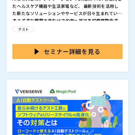
たヘルスケア機器や生活家電など、 最新技術を活用し
た新たなソリューションやサービスが日々生まれていま
す。 一方、ソリューションやサービスを提供する小売
さまざまな業界で進むソフトウェアテストの自動化。
業界、外食業界、ヘルスケア業界や関連する企業では
しかしながら、そのメリットを十分に生かすことができ
テスト
リリースのスピードアップが求められるとともにソフト
ていないケースも。 テストの現場からは、以下のよう
ウェア品質の担保が常に大きな課題となっています。
な問題点が多く挙がっているのが実状です。 ・テスト
これらの問題の原因をしっかりと分析することが重要な
実施状況の可視化ができず、状況把握に困っている ・
ポイントになります。
セミナー詳細を見る
一元管理ができておらず、取りまとめに時間が取られる
テスト管理者やテストマネージャーにとって最も重要な
・不具合の集計作業に時間がかかる ・レポートの形式
のは、 ソフトウェア開発スピードをテスト工程で失速
がばらばらで、状況が分かりにくい ・リアルタイムで
させてしまわないこと。 テスト管理ツールとテスト自
状況がつかめず、臨機応変な対応が取れない
動化ソリューションを連携し導入することで、高いシナ
株式会社ベリサーブ（
）
ジー効果が期待できます。 リアルタイムかつ多角的に
株式会社オープンソース活用研究所（
） マジセミ株式
進捗や品質を可視化できるようになることで、テスト管
会社（
） ※共催、協賛、協力、講演企業は将来的に追
理工数の削減にもつながります。 また、テスト資産の
加、削除される可能性があります。
再利用が容易になることで、ソフトウェア品質への対応
も可能になります。 本セミナーでは、ソフトウェア開
発のスピードと品質の向上を両立する テスト管理ツー
ルの活用術とテスト自動化実現のポイントについて分か