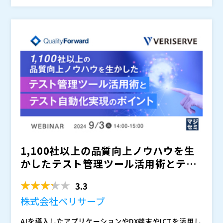
ンを開発しています。 本セミナーでは、「AIと共に実
現する、スピードと品質を両立したテストプロセス」を
テーマに、実際にどのような場所にAIを使っているのか
株式会社ベリサーブ（
）
を解説しながら、技術開発によって実現しようとしてい
株式会社オープンソース活用研究所（
） マジセミ株式
るテストプロセスについてご紹介します。また、テスト
会社（
）
におけるAI活用シーンに関する実践的なヒントとインサ
※共催、協賛、協力、講演企業は将来的に追加、削除さ
イトを提供します。
れる可能性があります。
1,100社以上の品質向上ノウハウを生
かしたテスト管理ツール活用術とテス
ト自動化実現のポイント
3.3
株式会社ベリサーブ
AIを導入したアプリケーションやDX端末やICTを活用し