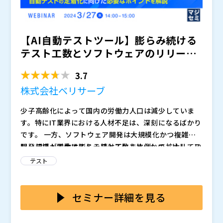
りやすく解説いたします。
【AI自動テストツール】膨らみ続ける
テスト工数とソフトウェアのリリース
サイクルの高速化 その...
3.7
株式会社ベリサーブ
少子高齢化によって国内の労働力人口は減少していま
す。特にIT業界における人材不足は、深刻になるばかり
です。 一方、ソフトウェア開発は大規模化かつ複雑化
し、テスト工数は膨らみ続けています。かつ、リリース
開発規模が増大するとテスト工数も比例して拡大してい
サイクルの高速化も求められています。
きます。対策として自動テストの導入を取り組もうとし
テスト
たものの、何から取り組めばよいか分からないと頭を悩
ましているのが多くの企業の実情です。 自動化を検討
AI自動テストツールは自動テストのために多くのソース
している企業においても、プログラミングスキルがない
コードを書いてスクリプトを組み上げるといった作業も
セミナー詳細を見る
QA担当者が多く、ツールを使いこなせるのかどうかを
なく、ツールの画面上でUI要素や動作を選択し、簡単に
気にして、導入には二の足を踏んでいるという状況もあ
テストシナリオを作成できます。UIに変更があった場合
ベリサーブは自動テストの導入実績が豊富な、専業の第