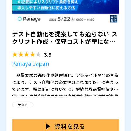
要性」を感じ始めている一方で、具体的な行動へ進めて
いないことです。
S/4HANAユーザーの中でも、テスト品質や運用負荷
は大きな課題として認識されており、「今のやり方のま
テスト自動化を提案しても通らない―― ス
までよいのか」という不安を抱える企業は増えていま
す。
しかし現場では、
クリプト作成・保守コストが壁になる
・自動化は難しそう ・結局ベンダー頼みになるの
現場 ～ AI活用...
ではないか ・導入しても運用できるイメージが持て
3.9
ない
Panaya Japan
といった理由から、検討が止まってしまうケースも少
なくありません。
品質要求の高度化や短納期化、アジャイル開発の普及
また、保守ベンダー側も「効果が限定的」「運用負荷
により、テスト自動化の必要性はこれまで以上に高まっ
が増える」といった理由で、自動化に積極的ではないケ
ています。特にSIerにおいては、継続的な品質担保や回
ースがあります。
帰テストの効率化に向けて、自動化を前提とした提案が
テスト自動化が進まない最大の要因は、スクリプト作
その結果、
という状態が生まれています。
求められる場面も増えています。 一方で、「自動化
成および保守にかかるコストの大きさにあります。自動
テスト
そしてその裏側では、バージョンアップやパッチ適用
の必要性は理解しているが、実際の提案には踏み出せな
化の初期構築だけでなく、UI変更や仕様変更に伴う修正
のたびにテストコストが膨らみ、品質不安を抱えたまま
い」「PoC止まりで終わり、本番案件に展開できない」
工数が継続的に発生するため、見積段階でコストが膨ら
本セミナーでは、こうした課題に対し、AIを活用した
運用を続ける構造が固定化し始めています。
といった声も多く、現場では手動テスト中心の運用から
み、顧客の承認を得られないケースが多く見られます。
新しいテスト自動化アプローチをご紹介します。手動テ
資料を見る
本セミナーでは、電通総研が実施した295社のSAPユ