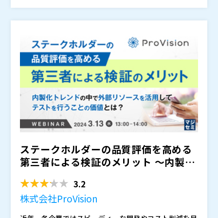
るようです。
には、AIが自動で判別してメンテナンスの負担も軽減し
三者検証ベンダーです。 第三者検証ベンダーによる支
てくれます。 AI自動テストツールを活用した効率的か
援の重要性と自動テスト導入のポイントについてご紹介
つ効果的な自動テストの実現のため、必要なポイントを
します。
MagicPodは、モバイルアプリ・WEBアプリ（ブラウ
第三者検証ベンダーとAI自動テストツールベンダーが解
ザ）の両テストに対応したノーコードテスト 自動化ツ
説します。
ールです。直感的なデザインにより初めての方も簡単に
操作可能で、最新AIによる 自動修復がユーザーのメン
株式会社ベリサーブ（
）
テナンス作業を常に助けてくれます。本セッションで
株式会社MagicPod（
）
は、すでに500社以上の 企業様に導入済みのMagicPod
株式会社オープンソース活用研究所（
） マジセミ株式
の、主要な機能と活用法をご紹介いたします。
会社（
）
ステークホルダーの品質評価を高める
第三者による検証のメリット 〜内製化
トレンドの中で外部リソ...
3.2
株式会社ProVision
近年、各企業ではスピーディーな開発やコスト削減を目