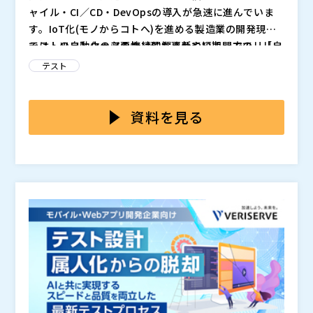
ャイル・CI／CD・DevOpsの導入が急速に進んでいま
す。IoT化(モノからコトへ)を進める製造業の開発現場
では、ソフトウェアの継続的な更新や短期間でのリリー
テストの自動化の必要性は理解されている一方で、「自
スが求められ、テスト工程における効率化・自動化が不
社にあった進め方がわからない」「始めたがテスト自動
テスト
可欠な課題となっています。
化が定着しない」といった声が多く聞かれます。導入し
ても環境にフィットしない、運用が定着しないケースも
株式会社シーイーシー（CEC）は、
の現場で
にわた
多発。本当に効果を出すには、開発プロセスにあわせて
り、
にも対応しております。 本セミナーでは、API、W
資料を見る
設計された柔軟な導入が重要です。
eb、スマホアプリなど多様な開発対象に対応しなが
ら、クラウド開発やアジャイルQAにも適用し、E2E
・テスト自動化を導入したいが、何から始めればよいか
（システム全体）のテスト期間の短縮・品質向上・プロ
わからない方 ・自社に最適な方法で、テスト期間の短
セス最適化・運用定着まで実現した事例を紹介します。
縮・品質向上を目指したい方 ・ツールに縛られず、開
ツールに縛られず、開発プロセスや検証対象の品質にあ
発現場環境にあわせて柔軟に導入を検討したい方 ・製
株式会社シーイーシー（
）
わせて設計された進め方により、“継続できる自動化”を
造業・IoTシステム開発に関わる、開発関係者・品質担
株式会社オープンソース活用研究所（
）
どう実現するかを解説します。
当者・DX推進担当・技術担当者の方 ・アジャイル開発
マジセミ株式会社（
）
のスピード感の中で、ソフトウェア品質の十分な確認が
※共催、協賛、協力、講演企業は将来的に追加、削除さ
難しいと感じている方
れる可能性があります。