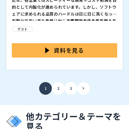
的として内製化が進められています。しかし、ソフトウ
ェアに求められる品質のハードルは日に日に高くなって
おり、ステークホルダーからの客観的な中立性を保った
内製化において、自社リソースのみでテストまで行うこ
品質担保をしてほしいという要求が高まっています。
とや、開発者がテストも行うことによるリスクは以下の
テスト
ようなことがあります。 ・品質担保に関する活動が属
人化してしまう ・開発者がテストもすることで中立性
本セミナーでは、テストを第三者で実施することの重要
が失われる ・インフラや端末などテスト環境が偏って
性とメリットについてご説明します。 また、高品質で
資料を見る
しまう ・社内のリソースだけだと実施できるテストに
中立的なテストを実施する第三者検証のサービスとその
限界がある
導入事例についてご紹介します。テストのリソースや進
株式会社ProVision（
）
め方、品質担保に関する課題感を持たれている方を対象
株式会社オープンソース活用研究所（
） マジセミ株式
とした内容となります。
会社（
）
1
2
3
他カテゴリー＆テーマを
見る