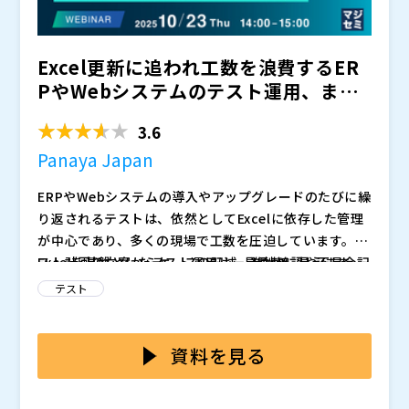
Excel更新に追われ工数を浪費するER
PやWebシステムのテスト運用、まだ
続けますか？ 〜...
3.6
Panaya Japan
ERPやWebシステムの導入やアップグレードのたびに繰
り返されるテストは、依然としてExcelに依存した管理
が中心であり、多くの現場で工数を圧迫しています。テ
スト計画の立案からケースの記述、進捗確認や不具合記
Excelを基盤としたテスト運用は一見柔軟に見えます
録に至るまでが手作業に委ねられることで、担当者の負
が、テスト範囲の網羅性や進捗管理の正確性を担保する
テスト
担は増大し、重要な業務が後回しになるケースも少なく
うえで大きな限界を抱えています。担当者が個別に作成
ありません。特に大規模なプロジェクトでは、担当者の
した設計書やチェックリストは、更新が追いつかず最新
本セミナーでは、Panaya社の総合的なテストソリュー
経験や暗黙知に依存する部分が多く、可視化の難しさが
化が困難であり、レビュー漏れや二重入力が頻発しま
ションのご紹介に加え、ERPやWebシステムのテスト業
資料を見る
品質リスクを高めています。こうした属人的な運用が続
す。その結果、品質保証や内部監査の観点からも証跡の
務のExcel依存から脱却し効率化を図る具体的な自動化
く限り、業務改善や効率化は頭打ちにならざるを得ない
信頼性が不十分となり、追加工数をかけてやり直しを余
アプローチをご説明します。また、40年以上にわたり、
Panaya Japan（
）