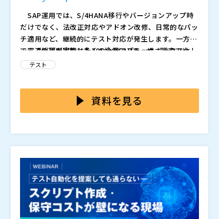
SAP運用では、S/4HANA移行やバージョンアップ時
だけでなく、法改正対応やアドオン改修、日常的なパッ
チ適用など、継続的にテスト対応が発生します。一方
で、その運用実態は多くの企業でブラックボックス化し
電通総研が実施した295社のSAPユーザー調査では、
ています。
82.5%の企業がテストを含む運用を外部ベンダーへ依存
テスト
しているという結果が出ています。
その結果、
・何をどこまでテストしているのか分からない ・
資料を見る
提示された工数や費用が妥当なのか判断できない ・
品質リスクとコスト負担の全体像が見えない
といった状態に陥っている企業も少なくありません。
特にSAPは、アドオンや業務影響が複雑に絡み合うた
め、テスト範囲が膨らみやすく、“とりあえず広くや
る”運用になりやすい構造があります。
しかし実際には、IT部門が少人数であるケースも多
く、テストの実態そのものを自社で把握しきれていない
現場が増えています。
さらに問題なのは、多くの企業が「テスト自動化の必