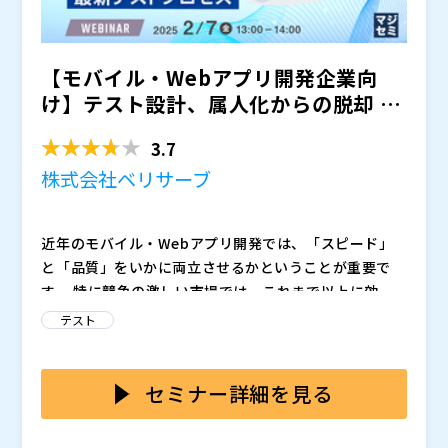
【モバイル・Webアプリ開発企業向
け】テスト設計、属人化からの脱却 〜
AIと共に実現する、ス...
3.7
株式会社ベリサーブ
近年のモバイル・Webアプリ開発では、「スピード」
と「品質」をいかに両立させるかということが重要で
す。 特に競争の激しい市場では、これまで以上に効率
的かつ効果的なテストプロセスが求められています。
テストにおける設計などの上流工程においては、知識や
テスト
経験が特定の人材に集中・負荷が偏ることで開発工程全
体のボトルネックになるという課題があります。また、
スキル不足や経験の浅いメンバーでは、同様のクオリテ
ベリサーブでは、MBT（モデルベースドテスト）とい
セミナー詳細を見る
ィを再現できず、設計品質が不安定になってしまうとい
うアプローチにより、テストの網羅性・説明可能性を担
うリスクもあります。
保しつつ、AIによってテストを効率化するソリューショ