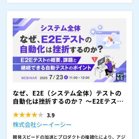
のが現実です。
儀なくされる場面が目立ちます。また、属人的な記録管
1,100社以上のサービス・製品の品質向上に貢献してき
株式会社ベリサーブ（
）
理は担当者が変わると途端に引き継ぎ困難となり、結果
たベリサーブから、テスト効率化の効果を最大化するた
株式会社オープンソース活用研究所（
）
としてテストプロジェクト全体のスケジュールやコスト
めに、テストプロセス・テスト自動化・手動テストの3
マジセミ株式会社（
）
を押し上げる大きな要因となっています。
つの側面から、効率化のポイントや、その具体的な手法
※共催、協賛、協力、講演企業は将来的に追加、削除さ
を解説します。さらに、現場で定着・活用されるための
れる可能性があります。
運用設計や伴走支援のポイントを事例とともに、属人化
の解消と持続可能な改善を実現するためのヒントをお伝
えします。これらのアプローチは、テスト負荷を大幅に
削減できるとともに、金融システムのように監査や規制
対応が求められる領域でも適用可能なアプローチとして
活用いただけます。
なぜ、E2E（システム全体）テストの
自動化は挫折するのか？ ～E2Eテスト
の概要、課題と、継...
3.9
株式会社シーイーシー
開発スピードの加速とプロダクトの複雑化により、アジ