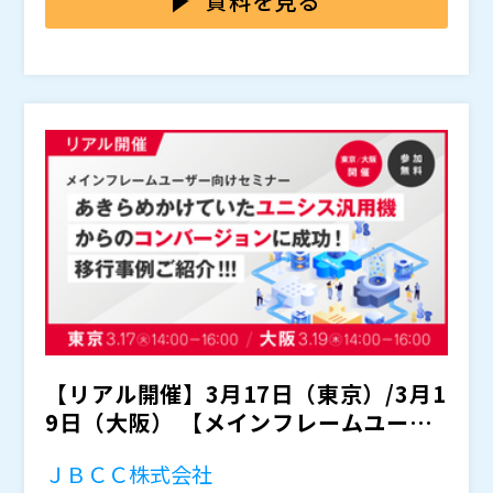
資料を見る
・VB / Java / Delphi / C# などの 旧世代オープン系シ
報告対応が“終わらない仕事”になりがちです。結果とし
視化し、報告へつなげていく進め方を、デモを交えて分
ステムを可視化したい方 ・担当者退職・引き継ぎ不備
て、報告書を「作る」以上に編集・整形・取りまとめに
かりやすく解説します。monday.comは、
サイバーコム株式会社（
）
「コラボレ
で 現行仕様の把握に苦労している方 ・影響範囲調査や
工数がとられ、現場の改善やメンバー支援、意思決定な
ーティブワークマネジメント（CWM）」部門におい
株式会社オープンソース活用研究所（
）
改修判断の精度を上げたい方 ・移行やリプレイスを見
＜対象言語（例）＞ ・VB5 / VB6 ・VB.NET ・Java ・
ど本来の業務に使う時間が削られてしまいます。
て、
マジセミ株式会社（
として評価されています。ノーコードのため、開
）
据えており、まず現状を整理したい方 ・属人化した保
Delphi ・C# ・PL/SQL ・Oracle Forms & Reports
発スピードを確保しながら、情報の分散や属人化しがち
※共催、協賛、協力、講演企業は将来的に追加、削除さ
守・開発体制を改めたい方
※メインフレーム（COBOL・AS400 等）は対象外で
な業務を整理しやすい点も特長です。当日は、Excelへ
れる可能性があります。
す。
の転記や取りまとめの負担を抑えつつ、差し戻しや手戻
株式会社第一コンピュータリソース（
）
りを減らし、報告のやり取りをよりスムーズにするため
株式会社オープンソース活用研究所（
）
のポイントを具体的にお伝えします。
マジセミ株式会社（
）
※共催、協賛、協力、講演企業は将来的に追加、削除さ
れる可能性があります。
【リアル開催】3月17日（東京）/3月1
9日（大阪） 【メインフレームユーザ
ー向けセミナー】...
ＪＢＣＣ株式会社