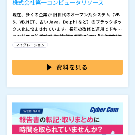
株式会社第一コンピュータリソース
現在、多くの企業が 旧世代のオープン系システム（VB
6、VB.NET、古いJava、Delphi など）のブラックボッ
クス化に悩まされています。長年の改修と運用でドキュ
メントは更新されず、担当者の退職により「全体像が誰
その結果、 ・障害発生時に原因特定が遅れる ・改修時
にも分からない」という状態が発生しています。
の影響範囲が読めずリスクが高い ・工数見積もりが曖
マイグレーション
昧になり、プロジェクトが進まない ・将来的な移行判
断ができない
といった、ビジネス継続にも影響する問題が生じていま
す。 そこで必要になるのが、ソースコードを正しく読
資料を見る
み解き、現行仕様を可視化すること（ドキュメント化）
です。
リバースエンジニアリングは、システム構造や依存関係
を把握する上で重要な技術です。しかし、多くの企業で
は以下の課題から「見えるだけで終わってしまう」状況
が生じています。
・得られた情報が断片的で、設計書として使いづらい
・改修判断や影響範囲分析に活用できる粒度になってい
ない ・言語ごとの特性（VB6、Delphi など）への深い
理解が必要 ・大量のコードを人手でドキュメント化す
つまり、可視化した情報を“使える設計書”として整理す
るには現実的でない
るところにこそ、壁があるのです。