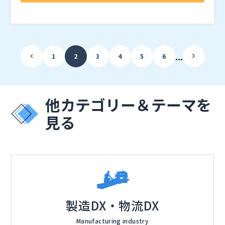
ます。
リケーション、自社開発のレガシーアプリケーションな
株式会社トゥモロー・ネット（
）
ど、DX化に取り残されたアプリケーションを“救済”し
株式会社オープンソース活用研究所（
）
ながら、使い勝手のリアル（展開の流れ・運用の手間）
マジセミ株式会社（
）
まで踏み込んで具体的に扱います。あわせて、競合製品
※共催、協賛、協力、講演企業は将来的に追加、削除さ
...
1
2
3
4
5
6
との違いや導入時に詰まりやすいポイント（検証・配布
れる可能性があります。
設計・運用への落とし込み）に対して、実務目線でお答
えしていきます。
他カテゴリー＆テーマを
見る
製造DX・物流DX
Manufacturing industry