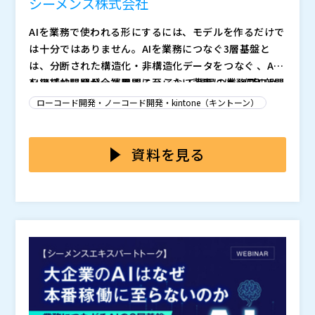
シーメンス株式会社
AIを業務で使われる形にするには、モデルを作るだけで
は十分ではありません。AIを業務につなぐ3層基盤と
は、分断された構造化・非構造化データをつなぐ
、AI
を継続的に開発・運用する
AIアプリ開発が全社展開に至らない背景には、個別部門
、そして現場の業務プロセ
スに組み込む
ごとに開発が進み、再利用や横展開を前提とした仕組み
から成る考え方です。これら3つの基盤が
ローコード開発・ノーコード開発・kintone（キントーン）
噛み合ってはじめて、AIは個別の検証にとどまらず、業
になっていないことがあります。加えて、開発ツールや
務の中で使われ、価値を生み出す取り組みへとつながり
データ／AIエンジニアリング環境が分断されると、要件
本セミナーでは、シーメンスの
をもとに、AIアプリを
ます。
整理から実装、テスト、改善までの流れが属人的になり
個別開発で終わらせず、継続的に展開・改善していくた
資料を見る
やすく、せっかく作ったアプリも継続的に育てられませ
めの考え方を紹介します。Mendixは、ビジネス要件の
ん。その結果、PoCや個別最適のままで止まり、全社で
整理、プロトタイピング、画面・ロジック生成、テス
シーメンス株式会社（
）
使われる仕組みとして定着しにくくなります。
ト、運用改善まで、
株式会社オープンソース活用研究所（
全体を支援できる構成を備えてお
）
り、AIを活用しながら開発から改善までのサイクルを加
マジセミ株式会社（
）
速します。本セミナーでは、こうした仕組みを
※共催、協賛、協力、講演企業は将来的に追加、削除さ
として
捉え、AIアプリを全社展開しやすい形で生み出し、育て
れる可能性があります。
続けるための全体像を解説します。