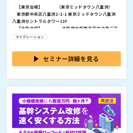
【東京会場】
（東京ミッドタウン八重洲）
東京都中央区八重洲2-2-1 東京ミッドタウン八重洲
八重洲セントラルタワー13F
【大阪会場】
大阪府大阪市北区中之島三丁
目2番4号 中之島フェスティバルタワー・ウエスト
マイグレーション
高信頼・高性能で基幹業務を長年支えてきたメインフレ
ームだが、システムの老朽化や複雑かつ独自の技術を支
える技術者不足、AI活用やクラウド利用などのDX推進
セミナー詳細を見る
の障壁ともなり、メインフレームを継続利用するには多
人とITの共生が可能なシステムを目指し、様々な取り組
くの課題があります。 また国内メーカーの事業撤退も
みを行っている中で、日々の業務処理を支える汎用機
重なり、今後のシステムをどうしていくべきかまさに考
が、IT投資の中で維持費用「守りのIT」が80%を占め
えるタイミングかと思います。 このセミナーではメイ
ていたことで、新たな取り組みである「攻めのIT」の足
講師：横浜冷凍株式会社 システム管理部 部長 神
ンフレームからIBM Power System(IBM i）にコンバー
かせとなっていたのが汎用機の課題であった。この課題
山拓也様
ジョンを成功されたお客様事例をご紹介します。 お客
への解決策として導入された、IBM Powerへの移行事
120システム以上の移行実績を持つＪＢＣＣのコンバー
様事例のユニシス汎用機以外のメーカー利用のお客様に
例をご紹介します。
ジョンおよびモダナイゼーションの手法とミッドレンジ
も参考となる内容となっています。 多くのみなさまの
サーバー顧客満足度 No. 1(
) 日経コンピュータ顧客満足
ご参加をお待ちしています。
度調査 ２０１５－２０１６
講師：ＪＢＣＣ株式会社 さらばレガシーセンター長
板垣清美