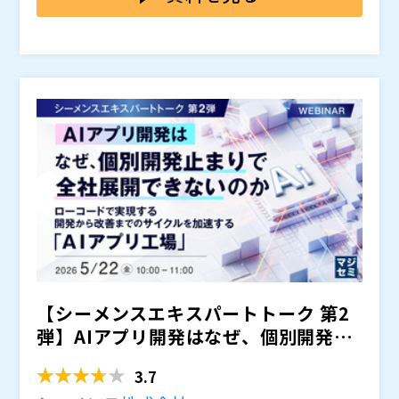
抜け出せていないケースが少なくありません。結果とし
また、スクリプト作成やメンテナンスが特定スキルを
ストで取得したビデオ証跡からのスクリプト生成に加
て、自動化を差別化要素として活かしきれず、提案・受
持つ要員に依存しやすく、プロジェクトごとに品質や粒
え、自然言語による指示からのスクリプト作成や、UI変
・テスト自動化を提案したいが、コスト面で顧客承認が
注の機会損失につながっているのが実情です。
度がばらつく、手動テスト資産を再利用できない、とい
更時にテストを自動で適応・修復する自立型の自己修復
得られない方 ・スクリプト作成・保守負荷が高く、自
った課題も重なります。その結果、「自動化したいが提
機能などにより、従来大きな負担となっていたスクリプ
動化が定着していない方 ・手動テスト資産を活かした
案できない」「結果として手動テストに留まる」という
ト作成・保守工数を大幅に削減します。 これによ
効率的な自動化手法を探している方 ・回帰テストの負
Panaya Japan（
）
構造が常態化しています。
り、自動化の立ち上げを短期間で実現し、見積の現実性
荷が高く、案件拡大や品質向上に課題を感じている方
株式会社オープンソース活用研究所（
）
を高めることで、顧客に提案しやすい形へと転換しま
・テスト自動化を差別化サービスとして確立したいSIer
マジセミ株式会社（
）
す。さらに、実際のプロジェクトにおける活用シナリオ
の方
※共催、協賛、協力、講演企業は将来的に追加、削除さ
やデモを通じて、短期間で高付加価値なテストサービス
れる可能性があります。
を提供し、案件拡大につなげるための具体的な進め方を
解説します。
【シーメンスエキスパートトーク 第2
弾】AIアプリ開発はなぜ、個別開発止
まりで全社展開できな...
3.7