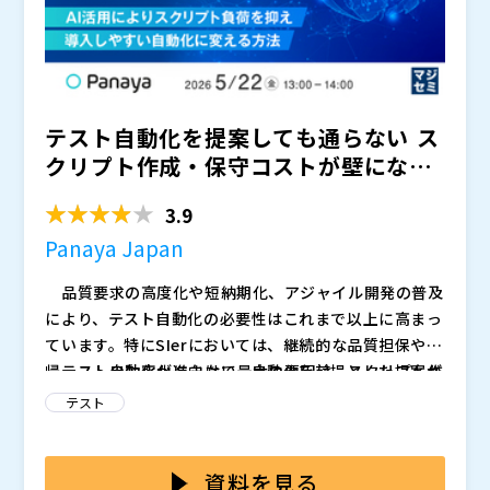
テスト自動化を提案しても通らない―― ス
クリプト作成・保守コストが壁になる
現場 ～ AI活用...
3.9
Panaya Japan
品質要求の高度化や短納期化、アジャイル開発の普及
により、テスト自動化の必要性はこれまで以上に高まっ
ています。特にSIerにおいては、継続的な品質担保や回
帰テストの効率化に向けて、自動化を前提とした提案が
テスト自動化が進まない最大の要因は、スクリプト作
求められる場面も増えています。 一方で、「自動化
成および保守にかかるコストの大きさにあります。自動
テスト
の必要性は理解しているが、実際の提案には踏み出せな
化の初期構築だけでなく、UI変更や仕様変更に伴う修正
い」「PoC止まりで終わり、本番案件に展開できない」
工数が継続的に発生するため、見積段階でコストが膨ら
本セミナーでは、こうした課題に対し、AIを活用した
といった声も多く、現場では手動テスト中心の運用から
み、顧客の承認を得られないケースが多く見られます。
新しいテスト自動化アプローチをご紹介します。手動テ
資料を見る