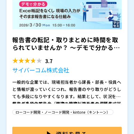
本セミナーでは、独自のリバースエンジンを用いてソー
スコードから詳細設計レベルの設計書を自動生成し、シ
ステム構造や依存関係を正確に可視化する方法を紹介し
ます。 これにより、
・影響範囲が簡単に分かる ・モジュール・画面・デー
タの関係性が把握しやすい ・属人化が解消され、保守
報告書の転記・取りまとめに時間を取
効率が向上 ・将来の移行／改修の判断材料が明確にな
る
といった効果が期待できます。
られていませんか？ ～デモで分かる、
なお現在、お客様のソースコードから数本のサンプルの
Excel転記をなくし...
設計書を作成する無料体験を実施中です。そちらの手順
3.7
についてもセミナーの中でご案内します。
サイバーコム株式会社
今回のセミナーでは“現在提供している可視化機能”を中
心にご紹介しますが、将来的にはAIによる要約機能を実
一般的な企業では、現場担当者から課長・部長・役員へ
装予定です。 これにより、詳細設計レベルのドキュメ
と情報が渡っていくにつれ、報告書のやり取りがどうし
ントから
・基本設計レベルへの要約 ・要件定義レベルへの抽象
ても多段になりやすくなります。結果として、状況を共
化
有するための報告会（週次・月次）のための資料作成・
報告が多段化すると、現場の情報が担当者から課長・部
など、上位ドキュメントの自動生成が可能になる見込み
関係者の確認や調整などの作業が多く発生するため、意
長・役員へとバケツリレーのように受け渡される中で、
ローコード開発・ノーコード開発・kintone（キントーン）
です。
思決定までの動きが重くなりがちです。
途中でExcelの集計結果などの転記や貼り付けが発生し
※AI要約機能は現在開発中であり、今回のセミナーでは
やすくなります。すると、入力ミスや抜け漏れ、数字の
本セミナーでは、
でご利用いただいている
をご紹介
実装方針とロードマップのみを紹介します。
整合確認などに時間が取られて差し戻しや修正が増え、
し、現場で入力した情報をそのままダッシュボードで可