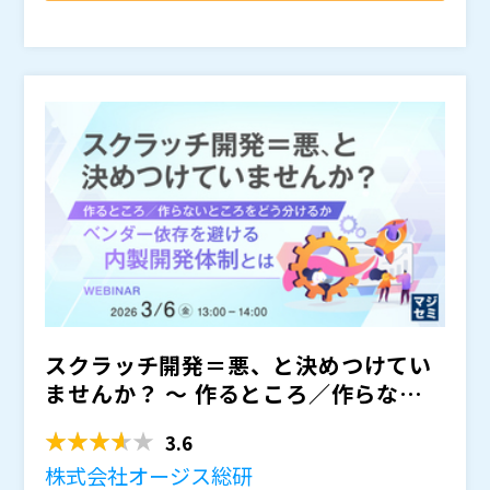
柔軟に対応できるかどうかが競争力の差につながってい
したコスト構造が、現場の改善スピードを阻害し、業務
本セミナーでは、“今ある仕組みを活かしながら柔軟に
ます。
変化への対応を遅らせています。結果として、現場では
拡張する”
を活用した基幹システム改修の最新アプロー
Excelや手作業による補完が増え、システム本来の価値
チをご紹介します。Magic xpaは、
として、既存の基幹
が発揮できていません。
システムに手を加えず、必要な部分だけをアドオンで拡
マジックソフトウェア・ジャパン株式会社（
）
張する柔軟な開発を可能にします。このアプローチによ
株式会社オープンソース活用研究所（
）
り、改修コストと納期を大幅に削減しながら、業務を止
マジセミ株式会社（
）
めずに改善を実現。“業務を変えない”ままシステムの方
※共催、協賛、協力、講演企業は将来的に追加、削除さ
を変えることで、標準化と現場対応の両立を図れます。
れる可能性があります。
さらに、
を備え、
です。刷新ではなく「進化」を選ぶ
企業にとって、Magic xpaは最適な現実解となります。
スクラッチ開発＝悪、と決めつけてい
ませんか？ ～ 作るところ／作らないと
ころをどう分けるか、...
3.6
株式会社オージス総研