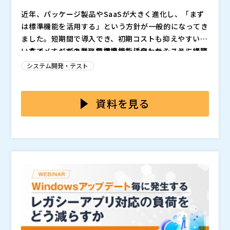
近年、パッケージ製品やSaaSが大きく進化し、「まず
は標準機能を活用する」という方針が一般的になってき
ました。短期間で導入でき、初期コストも抑えやすいと
いうイメージがあり、標準機能を活用したシステム構築
一方で、すべての業務を標準機能に合わせることには限
は多くの企業にとって有力な選択肢となっています。
界があり、企業が本来持つ強みや独自性をどう守るかが
システム開発・テスト
課題として浮かび上がっています。
特に、他社との差別化につながる業務や、長年の試行錯
誤の中で磨かれてきた独自のプロセスは、標準機能だけ
資料を見る
では表現しきれないことが多くあります。
例えば次のようなケースです。
・例外処理や判断ルールが多く、既存パッケージでは実
現できない ・「この工程は経験がないと判断できな
い」と言われる工程が存在する ・数値化しづらいもの
の、成果に直結している“暗黙知”が業務に組み込まれて
こうした領域は、無理に標準機能へ業務を合わせようと
いる
すると、現場の運用に歪みが生じたり、本来の競争力が
削がれてしまう可能性があります。しかし実際には、
「スクラッチ開発は悪」「できるだけ作らないべき」と
本セミナーでは、スクラッチかパッケージかの二者択一
いう前提で議論が進むこともあり、その結果、現場の要
ではなく、こうした業務の性質に応じた最適なシステム