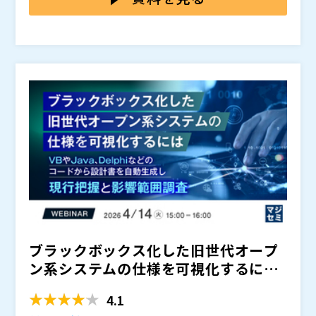
ことが難しくなります。
をもとに、分断されたデータをどう統合し、AIの開発・
運用をどう継続可能な形にし、さらに現場の業務プロセ
シーメンス株式会社（
）
スへどう実装していくのか、その全体像を解説します。
株式会社オープンソース活用研究所（
）
PoCや一部活用で止まらず、AIを本番稼働と業務価値に
マジセミ株式会社（
）
つなげていくために、「データ統合」「開発・運用」
※共催、協賛、協力、講演企業は将来的に追加、削除さ
「アプリ実装」の3層がどのように噛み合い、AIと業務
れる可能性があります。
をつないでいくのか を、事例を交えながら紹介しま
す。
ブラックボックス化した旧世代オープ
ン系システムの仕様を可視化するには
～VBやJava、De...
4.1