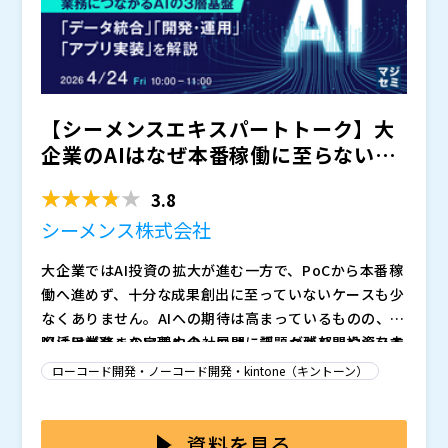
【シーメンスエキスパートトーク】大
企業のAIはなぜ本番稼働に至らないの
か ～業務につながるA...
3.8
シーメンス株式会社
大企業ではAI投資の拡大が進む一方で、PoCから本番稼
働へ進めず、十分な成果創出に至っていないケースも少
なくありません。AIへの期待は高まっているものの、実
際には業務への定着や全社展開に課題が残り、投資を本
AI活用が進まない理由の一つは、データが部門やシステ
番稼働や経営成果へ結びつけることが、多くの企業にと
ムごとに分かれたままで、必要な情報を業務横断で使え
ローコード開発・ノーコード開発・kintone（キントーン）
って重要なテーマになっています。
ないことです。そこに、リスクを取りにくい現場環境
と、AIに対する信頼・リテラシーの課題が重なること
本セミナーは、
として、AIを経営に活かすために必要
で、AIを作れても現場で使われ続ける形まで持っていく
な基本構造を整理する導入編です。シーメンス社の
と
資料を見る