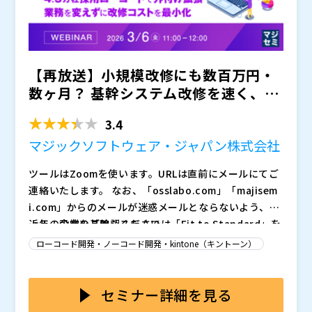
長年にわたる開発・修正を経て、貴社のビジネスを支援
するため最適化された、COBOLアプリケーションとデ
ータベース。これらは、貴社の貴重な資産です。この資
産をJAVAなどの多言語に移行することなく温存しつ
講師：日本アイ・ビー・エム株式会社 IBM i カスタマ
【再放送】小規模改修にも数百万円・
つ、最新テクノロジーを簡単に適用することができれ
ーサクセスアドバイザー 久野 朗様
ば、あらゆる変革に際して、低コスト・短期間・低リス
※講師・セミナー内容につきましては、予告なく変更さ
数ヶ月？ 基幹システム改修を速く、安
クで対応できます。それを実現するIBM i をご紹介しま
せていただく場合がございます。
くする方法 ～4.5万...
す。
※定員に達し次第締め切りとさせていただきます。 ※
3.4
ご同業の企業様のお申込みは締め切り前であってもお断
マジックソフトウェア・ジャパン株式会社
りさせていただく場合がございます。
ＪＢＣＣ株式会社（
）
ツールはZoomを使います。URLは直前にメールにてご
株式会社オープンソース活用研究所（
）
連絡いたします。 なお、「osslabo.com」「majisem
マジセミ株式会社（
）
i.com」からのメールが迷惑メールとならないよう、メ
※共催、協賛、協力、講演企業は将来的に追加、削除さ
ールの設定をご確認ください。
近年、企業の基幹システムでは「Fit to Standard」を
れる可能性があります。
キーワードに標準化が進み、業務統一や運用効率は向上
ローコード開発・ノーコード開発・kintone（キントーン）
しています。一方で、「現場業務に合わせた微調整が難
しい」「ちょっとした改修にも時間とコストがかかる」
実際に、「入力画面の項目を少し変えたい」「特定の部
といった課題も浮かび上がっています。標準化の効果は
署専用の帳票を追加したい」といった軽微な要望であっ
セミナー詳細を見る
大きいものの、変化の激しい市場環境では、システムが
ても、ベンダーへの依頼で
ケースが一般的です。こう