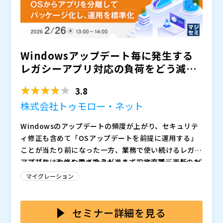
件を理解するIT部門と、効率化を重視する経営層との間
構築の考え方と具体的な手法について、事例を交えなが
で、板挟みになってしまうケースが少なくありません。
ら解説していきます。
特に、企業独自の強みを持つ業務については、“作ると
ころ”と捉え、ただ作るだけでなく、変化や変更に強い
柔軟なシステム、将来的な内製化につながるような考え
Windowsアップデート毎に発生する
方、手法を解説します。また、アプリケーションだけで
・“作るところ／作らないところ”の線引きに悩んでいる
なく、変化に強いインフラ基盤とセットで最適化するこ
IT部門・情報システム部門の方 ・アジャイル開発・シ
レガシーアプリ対応の負荷をどう減ら
とが、ベンダー依存を避け内製化するうえで不可欠であ
ステムのモダナイズ・マイクロサービスに興味がある方
すか ～OSからアプ...
る点についても、実務に基づいたポイントを中心に解説
・ベンダー依存を減らし、自社にノウハウや設計力を残
株式会社オージス総研（
）
3.8
します。
したい方 ・内製化を進めたいが、体制づくりや最初の
株式会社オープンソース活用研究所（
）
株式会社トゥモロー・ネット
一歩に迷っている方
マジセミ株式会社（
）
※共催、協賛、協力、講演企業は将来的に追加、削除さ
Windowsのアップデートの頻度が上がり、セキュリテ
れる可能性があります。
ィ修正も含めて「OSアップデートを前提に運用する」
ことが当たり前になった一方、業務で使い続けるレガシ
ーアプリは改修や置き換えが進まず、アップデートのた
アプリケーションのインストール、設定変更、更新、パ
びに互換性影響を確認する作業が積み上がりやすくなっ
ッチ適用を都度対応していると、部門やユーザー／ユー
マイグレーション
ています。さらに端末、VDI、サーバーOSなど利用環境
ザーグループごとに手順がばらつき、キッティングや設
が混在するほど検証観点が増え、担当者の時間が検証と
定管理が属人化しやすくなります。結果として「動作検
本セミナーでは、
をご紹介し、
することで、OSアップ
調整に取られて、改善や標準化に手が回りにくい状況が
証→配布→問い合わせ対応」がその都度の個別対応にな
デートの影響を受けにくい配布・更新運用へ整理する考
セミナー詳細を見る
起きています。
り、作業が積み上がって検証が追いつかない原因になり
え方と進め方を解説します。旧Excelのマクロ、VBアプ