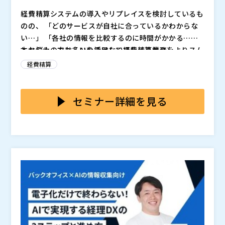
当として、システム導入におけるお客様の課題に寄り添
株式会社LayerX バクラク事業部 コミュニティマーケテ
経費精算システムの導入やリプレイスを検討しているも
い経理DXの推進を力強くサポート。大阪出身。
ィング部 マネージャー
のの、 「どのサービスが自社に合っているかわからな
世の中の働き方を
にするべく事業・プロダクトを横断し
い…」 「各社の情報を比較するのに時間がかかる…」
たプロダクトマーケティング担当として2022年11月に
とお悩みの方も多いのではないでしょうか？
本セミナーでは、AIを活用して経費精算業務をよりスム
入社。 前職のRepro株式会社ではマーケティング支
ーズにする人気5サービスを一度に比較できる特別セッ
経費精算
援・新規プロダクト立ち上げ・経営戦略策定に約５年間
株式会社TOKIUM エンタープライズ部兼マーケティン
ションを開催します。
幅広く従事。
グ部 部長
各社が提供する経費精算サービスの特徴や強み、最新の
2020年、株式会社TOKIUM入社。導入コンサルタント
AI活用ポイント、実際の操作デモなどを一気に把握でき
セミナー詳細を見る
として200社以上の導入を支援後、大企業向け導入チー
る内容です。
ムの立ち上げ、CS部門を管掌。現在は5000名以上の大
通常は個別に問い合わせやデモを依頼しないと得られな
企業向け営業・マーケティング部門を統括。「経理AIエ
※お申し込みフォームに入力後、視聴情報が記載された
い比較情報を、まとめて効率的に収集できます。
ージェントTOKIUM」のマーケティング責任者を務め
メールが届かない方はお手数ですが、（
）までご連絡く
・invox経費精算（株式会社invox） ・ジョブカン経費
る。
ださい。
精算（株式会社DONUTS） ・TOKIUM経費精算（株式
株式会社LayerX（
）
会社TOKIUM） ・ハーモス経費（株式会社ビズリー
株式会社Donuts（
）
チ） ・バクラク経費精算（株式会社LayerX）
株式会社DONUTS ジョブカン事業部
株式会社TOKIUM（
）
2019年より大手保険代理店にて営業業務に携わる。20
株式会社ビズリーチ（
）
22年に株式会社DONUTSへ入社後は、大手メーカーや
株式会社invox（
）
サービス業を中心に、約500社に対し「ジョブカン」の