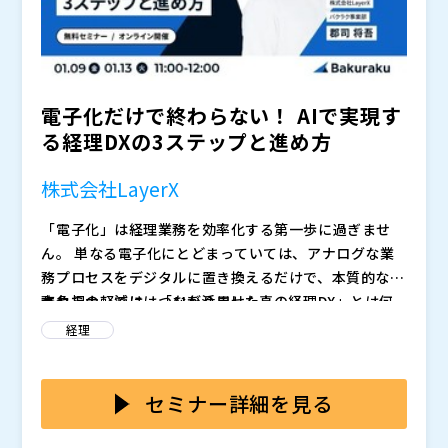
スマートキャンプ株式会社(
)
導入支援を担当。 現在は『ジョブカン経費精算』と
株式会社invox Customer Success
株式会社オープンソース活用研究所（
）
『ジョブカンワークフロー』の営業担当として、エンジ
市役所でバックオフィス全般の業務改善や経理業務のD
マジセミ株式会社（
）
ニアを含む約50名のチームメンバーと共に業務を推進
X推進に取り組んだのち、市長秘書として調整業務に従
※共催、協賛、協力、講演企業は将来的に追加、削除さ
している。
事。 その後、2023年に株式会社Deepwork（現・株式
れる可能性があります。
会社invox）へ入社。 カスタマーサクセス担当として、
株式会社ビズリーチ HRMOS事業部
電子化だけで終わらない！ AIで実現す
「invox」全シリーズの製品説明から導入後のサポート
2021年、株式会社ビズリーチに入社。 HRMOS労務給
る経理DXの3ステップと進め方
までを一貫して担当。 業種・業態・企業規模を問わ
与の導入支援担当として複数の企業様のシステム導入を
ず、1,000件以上の商談を重ねている。
支援後、HRMOS経費の製品企画を経験。 現在は営業担
株式会社LayerX
当として、システム導入におけるお客様の課題に寄り添
株式会社LayerX バクラク事業部 コミュニティマーケテ
い経理DXの推進を力強くサポート。大阪出身。
ィング部 マネージャー
「電子化」は経理業務を効率化する第一歩に過ぎませ
世の中の働き方を
にするべく事業・プロダクトを横断し
ん。 単なる電子化にとどまっていては、アナログな業
たプロダクトマーケティング担当として2022年11月に
務プロセスをデジタルに置き換えるだけで、本質的な業
入社。 前職のRepro株式会社ではマーケティング支
務負担の軽減にはつながりません。
本セミナーでは、「AIを活用した真の経理DX」とは何
援・新規プロダクト立ち上げ・経営戦略策定に約５年間
株式会社TOKIUM エンタープライズ部兼マーケティン
かを徹底解説します。 AIは単に請求書や領収書の文字
経理
幅広く従事。
グ部 部長
を読み取るだけのツールではありません。 読み取った
2020年、株式会社TOKIUM入社。導入コンサルタント
データのコンテキストに合わせて、従業員の手作業や経
請求書処理・経費精算・法人カード利用など、経理業務
として200社以上の導入を支援後、大企業向け導入チー
理担当者のミスを減らす機能があってはじめて、業務そ
全体をまるっと効率化する支出管理DXの最新トレンド
セミナー詳細を見る
ムの立ち上げ、CS部門を管掌。現在は5000名以上の大
のものを最適化することができます。
を、具体的な事例とともにご紹介します。
企業向け営業・マーケティング部門を統括。「経理AIエ
※お申し込みフォームに入力後、視聴情報が記載された
では叶わない、その先の業務改善すべきポイントを解説