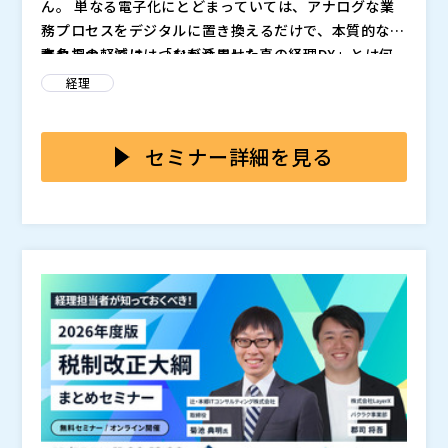
※共催、協賛、協力、講演企業は将来的に追加、削除さ
ん。 単なる電子化にとどまっていては、アナログな業
れる可能性があります。
務プロセスをデジタルに置き換えるだけで、本質的な業
務負担の軽減にはつながりません。
本セミナーでは、「AIを活用した真の経理DX」とは何
かを徹底解説します。 AIは単に請求書や領収書の文字
経理
を読み取るだけのツールではありません。 読み取った
データのコンテキストに合わせて、従業員の手作業や経
請求書処理・経費精算・法人カード利用など、経理業務
理担当者のミスを減らす機能があってはじめて、業務そ
全体をまるっと効率化する支出管理DXの最新トレンド
セミナー詳細を見る
のものを最適化することができます。
を、具体的な事例とともにご紹介します。
では叶わない、その先の業務改善すべきポイントを解説
します。
・経理DXの3ステップの整理（1電子化 2デジタル化 3AI
変革） ・「電子化」・「デジタル化」で終わらないた
めのチェックポイント ・電子化で止まらず、AIを活用
した業務プロセスの最適化を実現する方法 ・バクラクA
これから業務効率化を考えていきたい方へ、真のDXを
Iを活用した具体的な経理業務のBefore / After
実現するための最新情報をぜひこの機会にご確認くださ
い。
株式会社LayerX バクラク事業部 マーケティング部
2021年よりLayerXにて、バクラクサービスの営業担当
として、500社以上の企業様への業務効率化提案活動に