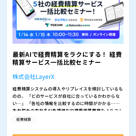
きるポイント
率化に寄与できるようなセミナーの企画運営を推進。
※お申し込みフォームに入力後、視聴情報が記載された
メールが届かない方はお手数ですが、（
）までご連絡く
ださい。
株式会社LayerX（
）
スマートキャンプ株式会社（
）
株式会社オープンソース活用研究所（
）
マジセミ株式会社（
）
最新AIで経費精算をラクにする！ 経費
※共催、協賛、協力、講演企業は将来的に追加、削除さ
精算サービス一括比較セミナー
れる可能性があります。
株式会社LayerX
経費精算システムの導入やリプレイスを検討しているも
のの、 「どのサービスが自社に合っているかわからな
い…」 「各社の情報を比較するのに時間がかかる…」
とお悩みの方も多いのではないでしょうか？
本セミナーでは、AIを活用して経費精算業務をよりスム
ーズにする人気5サービスを一度に比較できる特別セッ
経費精算
ションを開催します。
各社が提供する経費精算サービスの特徴や強み、最新の