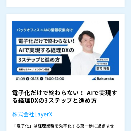
ージェントTOKIUM」のマーケティング責任者を務め
メールが届かない方はお手数ですが、（
）までご連絡く
します。
る。
ださい。
・経理DXの3ステップの整理（1電子化 2デジタル化 3AI
株式会社LayerX（
）
変革） ・「電子化」・「デジタル化」で終わらないた
株式会社Donuts（
）
めのチェックポイント ・電子化で止まらず、AIを活用
株式会社TOKIUM（
）
した業務プロセスの最適化を実現する方法 ・バクラクA
これから業務効率化を考えていきたい方へ、真のDXを
株式会社ビズリーチ（
）
Iを活用した具体的な経理業務のBefore / After
実現するための最新情報をぜひこの機会にご確認くださ
株式会社invox（
）
い。
スマートキャンプ株式会社(
)
株式会社LayerX バクラク事業部 マーケティング部
株式会社オープンソース活用研究所（
）
2021年よりLayerXにて、バクラクサービスの営業担当
マジセミ株式会社（
）
として、500社以上の企業様への業務効率化提案活動に
※共催、協賛、協力、講演企業は将来的に追加、削除さ
従事。現在はマーケティング部門にて、皆様の業務効率
れる可能性があります。
化に寄与できるようなセミナーの企画運営を推進。
※お申し込みフォームに入力後、視聴情報が記載された
メールが届かない方はお手数ですが、（
）までご連絡く
電子化だけで終わらない！ AIで実現す
ださい。
る経理DXの3ステップと進め方
株式会社LayerX（
）
スマートキャンプ株式会社（
）
株式会社LayerX
株式会社オープンソース活用研究所（
）
マジセミ株式会社（
）
「電子化」は経理業務を効率化する第一歩に過ぎませ