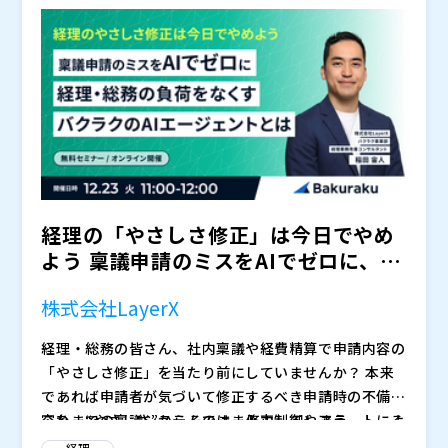
などにも携わる。2021年よりDX事業推進室担当。同年
事。現在はマーケティング部門にて、皆様の業務効率化
※お申し込みフォームに入力後、視聴情報が記載された
12月辻・本郷 ITコンサルティング株式会社 取締役就
に寄与できるようなセミナーの企画運営を推進。
メールが届かない方はお手数ですが、（
）までご連絡く
任。多くのセミナー講師も務める。
ださい。
株式会社LayerX（
）
辻・本郷ITコンサルティング株式会社（
）
スマートキャンプ株式会社（
）
株式会社オープンソース活用研究所（
）
マジセミ株式会社（
）
※共催、協賛、協力、講演企業は将来的に追加、削除さ
れる可能性があります。
経理の「やさしさ修正」は今日でやめ
よう 稟議申請のミスをAIでゼロに、経
理・総務の負荷をなく...
株式会社LayerX
経理・総務の皆さん、社内稟議や経費精算で申請内容の
「やさしさ修正」を当たり前にしていませんか？ 本来
であれば申請者が気づいて修正するべき申請時の不備内
容を、“やさしさ”からそのまま修正してしまう——。 そ
これまでの稟議システムでは、入力制御やアラートによ
の“やさしさ修正”こそが、業務効率化の最大の敵です。
ってミスをその場で防ぐことはできても、