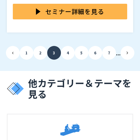
組織や経理業務の新たなスタンダードを探究しましょ
う。
セミナー詳細を見る
カンファレンス名：バックオフィスAIサミット 〜AIで
変わる経理と業務自動化の未来〜 開催日時：2025年12
月9日（火）14:00-17:30 放送形式：オンライン配信
（Zoom） 参加費：無料 参加方法：参加申し込みフォ
主催 株式会社LayerX 問い合わせ先：株式会社LayerX
ームよりお申し込みください。 参加対象：経営者・経
カンファレンス事務局
...
1
2
3
4
5
6
7
営企画、財務・経理、労務・総務、情報システム、人
・経理にAIを生かす方法や現状認識を聞けて、現状を知
事、DX推進などの管理部門長様、ご担当者様が対象と
ることができた ・AIでどのようなことができるのかを
なります。 ※個人の方や同業他社様については、お断
肌感としてもっておくことも前提として必要で、それを
りさせていただく場合がございますのでご了承くださ
会社として強力に押し進めている企業さまのお話も聞く
特典1：ガイドブック贈呈 特典2：アーカイブ動画の配
他カテゴリー＆テーマを
い。 ※講演内容の録画、録音はご遠慮ください。 ※ス
ことができ、大変刺激になりました。 ・成功事例に終
信 特典3：個別相談会へのお申込み
見る
ポンサードやメディア取材については下記問合せ先まで
始するのではなく、AI導入がなかなか進まない理由であ
「人手が足りない」。これは多くの日本企業が向き合う
お問合せください。 注意事項： ・当カンファレンスの
ったり、はじめの一歩として考えられることへの言及が
経営の前提条件となりました。では、どうすればこの構
開催時刻、終了時刻、タイムスケジュールは目安で、状
あったため現実感をもってお話を聞くことができまし
造的課題を乗り越えていけるか。本セッションでは、大
況により変更する場合がございます。 ・主催者の判断
た。
企業とスタートアップがそれぞれの立場で、いかに生産
1997年 三和銀行（現：三菱ＵＦＪ銀行）入行。国内支
により、事前予告なく、当カンファレンスの内容の一部
性を改革し、どのような未来を描いているのか、AI活用
店（法人取引）、三菱ＵＦＪ証券経営企画部、ロンドン
変更または中止や延期とさせていただく場合がございま
の核心に迫ります。DXの先にあるAI時代の変革へ確信
支店、市場企画部、海外留学（ロンドン・ビジネススク
す。
を持って踏み出すための羅針盤となるセッションです。
ール）、デジタル企画部次長、経営企画部次長、法人・
東京大学大学院工学系研究科卒。大学時代の専攻はコン