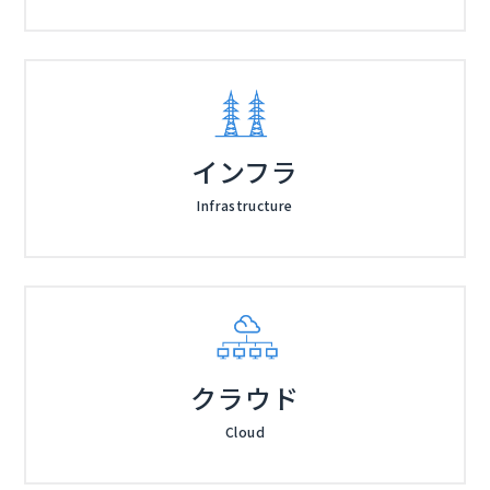
し、付加価値の高いサービス提供のために尽力中。
経理システム構成の条件について、先駆者の知見から具
事業推進を主導後、2020年にタイミーに参画。2021年
体的なヒントを得られるセッションです。
に海外投資家から総額53億円のシリーズD調達、2022
関西大学会計専門職大学院を修了後、2012年ニトリグ
年にはセカンダリー取引で海外投資家の資本参画や総額
ループの家具工場に入社し、ベトナム／インドネシア駐
183億円のDebt調達、2023年にも総額130億円のDebt
在を経験。2015年に帰国後Walmart Japan（西友）で
調達を主導。2024年7月には、グローバルオファリング
内部監査領域に従事。2018年からIPO準備企業であっ
1998年より税理士業務に従事。2014年には事業会社に
でのIPOを主導。
たリノベるにて内部監査室長としてJ-SOX対応を牽引
て経理部門の立ち上げを主導し、実務に即した経理ノウ
インフラ
し、統制基盤を構築。2024年からSBCメディカルグル
ハウを磨く。2017年からはSBCメディカルグループに
ープ内部統制室 兼 内部監査室 室長として多法人・多拠
て医療法人監査対応やシステム導入にも携わり、税務と
2004年 情報・通信事業会社入社。2011年起業、取締役
Infrastructure
点を束ねるグループガバナンス、US-SOX、プロセス標
企業経理の双方の視点から、多角的かつ実践的な課題解
CSO(戦略責任者)として経営全般に従事。2016年セー
準化・電子化を推進。
決を行っている。
フィー株式会社へ営業部長として入社後、執行役員 営
業副本部長 兼 VPoSとしてセールスマーケなどに幅広く
株式会社LayerX（
）
従事。2024年 LayerXへ入社し現職。エンタープライズ
CPAエクセレントパートナーズ株式会社（
）
部、マーケティング部、パートナーアライアンス部を管
辻・本郷ITコンサルティング株式会社（
）
掌。
スマートキャンプ株式会社（
）
株式会社オープンソース活用研究所（
）
クラウド
マジセミ株式会社（
）
※共催、協賛、協力、講演企業は将来的に追加、削除さ
Cloud
れる可能性があります。