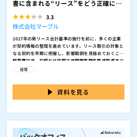
入社。 前職のRepro株式会社ではマーケティング支
書に含まれる“リース”をどう正確に見
援・新規プロダクト立ち上げ・経営戦略策定に約５年間
※お申し込みフォームに入力後、視聴情報が記載された
抜くか 〜瞬時にリース...
幅広く従事。
メールが届かない方はお手数ですが、（
）までご連絡く
3.3
ださい。
株式会社マーブル
株式会社LayerX（
）
スマートキャンプ株式会社（
）
2027年の新リース会計基準の施行を前に、多くの企業
株式会社オープンソース活用研究所（
）
が契約情報の整理を進めています。リース取引の対象と
マジセミ株式会社（
）
なる契約を早期に把握し、影響範囲を見極めておくこと
※共催、協賛、協力、講演企業は将来的に追加、削除さ
が重要です。しかし、実際には契約書の件数が膨大で、
契約書には、設備やサービスの利用に関するさまざまな
れる可能性があります。
内容もさまざまな形式・表現が混在しており、どこまで
条項が含まれていますが、表現や条件が企業や部門によ
経理
をリースとして扱うべきかを判断するのは容易ではあり
って異なります。そのため、担当者が一つひとつ目視で
ません。経理・財務部門では、日常業務と並行してこう
確認しても、リースに該当するかどうかの判断が人によ
本セミナーでは、AIエージェントによる契約書内容の自
した整理作業を進めなければならず、効率的かつ正確な
って分かれることがあります。さらに、確認すべき契約
動解析を活用し、リースに該当する契約を高精度で見分
資料を見る
方法の確立が急務となっています。
数が数千件に及ぶケースも多く、短期間での整理には限
ける「奉行クラウド」の機能をご紹介します。AIが契約
界があります。こうした状況の中、「抜け漏れなくリー
書の文章を読み取り、内容を自動で分類することで、人
株式会社マーブル（
）
ス該当契約を洗い出す」ことが、今もっとも大きな課題
手による確認作業を大幅に削減できます。これにより、
株式会社オービックビジネスコンサルタント（
）
となっています。
膨大な契約書の中から該当契約を漏れなく抽出し、基準
株式会社オープンソース活用研究所（
）
対応の初期段階からスムーズに準備を進めることが可能
マジセミ株式会社（
）
です。さらに、marble社の奉行クラウドの導入支援パ
※共催、協賛、協力、講演企業は将来的に追加、削除さ