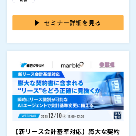
経理
申請者自身が正しい申請をするための「習慣化」はつく
れませんでした。
そのため、申請者は自分がどこを間違えたのか、なぜ修
セミナー詳細を見る
正が必要だったのかに気づけないまま。 結果、翌月以
降も同じミスが繰り返され、経理・総務の差し戻しや修
正工数は減らず、 “人が頑張って支える非効率なワーク
本セミナーでは、バクラクの新機能「AI申請レビュー」
フロー”が続いてきました。
を中心に、 AIが申請者・承認者にリアルタイムでフィ
ードバックを行い、自動的に“正しい申請習慣”を身につ
ける仕組みを紹介します。
もう社内規程を読み込む必要も、修正を肩代わりする必
要もありません。 AIが申請者一人ひとりを教育し、正
しい運用を習慣化する次世代の稟議システムのあり方を
お伝えします。
・経理の“やさしさ修正”が業務を非効率化させる構造と
課題 ・入力制御やアラートでは実現できない「申請者
学習サイクル」とは ・AI申請レビューが実現する、正
しい申請の習慣化の実現方法 ・稟議・経費申請の問い
株式会社LayerX バクラク事業部 経理業務改善コンサル
合わせ・差し戻しをゼロにする実践アプローチ ・バク
タント
ラクのAIエージェントによる「ミスゼロ」の新しいワー
世の中の働き方を
にするべく事業・プロダクトを横断し
【新リース会計基準対応】膨大な契約
クフロー体験
たプロダクトマーケティング担当として2022年11月に