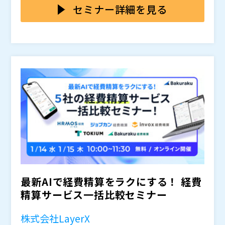
AI活用ポイント、実際の操作デモなどを一気に把握でき
セミナー詳細を見る
る内容です。
通常は個別に問い合わせやデモを依頼しないと得られな
い比較情報を、まとめて効率的に収集できます。
・invox経費精算（株式会社invox） ・ジョブカン経費
精算（株式会社DONUTS） ・TOKIUM経費精算（株式
会社TOKIUM） ・ハーモス経費（株式会社ビズリー
チ） ・バクラク経費精算（株式会社LayerX）
株式会社DONUTS ジョブカン事業部
2019年より大手保険代理店にて営業業務に携わる。20
22年に株式会社DONUTSへ入社後は、大手メーカーや
サービス業を中心に、約500社に対し「ジョブカン」の
導入支援を担当。 現在は『ジョブカン経費精算』と
株式会社invox Customer Success
『ジョブカンワークフロー』の営業担当として、エンジ
市役所でバックオフィス全般の業務改善や経理業務のD
ニアを含む約50名のチームメンバーと共に業務を推進
X推進に取り組んだのち、市長秘書として調整業務に従
している。
事。 その後、2023年に株式会社Deepwork（現・株式
最新AIで経費精算をラクにする！ 経費
会社invox）へ入社。 カスタマーサクセス担当として、
株式会社ビズリーチ HRMOS事業部
精算サービス一括比較セミナー
「invox」全シリーズの製品説明から導入後のサポート
2021年、株式会社ビズリーチに入社。 HRMOS労務給
までを一貫して担当。 業種・業態・企業規模を問わ
与の導入支援担当として複数の企業様のシステム導入を
株式会社LayerX
ず、1,000件以上の商談を重ねている。
支援後、HRMOS経費の製品企画を経験。 現在は営業担