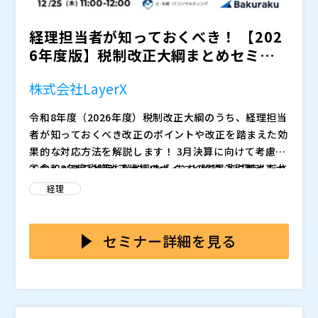
従事。現在はマーケティング部門にて、皆様の業務効率
化に寄与できるようなセミナーの企画運営を推進。
※お申し込みフォームに入力後、視聴情報が記載された
経理担当者が知っておくべき！ 【202
メールが届かない方はお手数ですが、（
）までご連絡く
6年度版】税制改正大綱まとめセミナ
ださい。
ー
株式会社LayerX（
）
株式会社LayerX
スマートキャンプ株式会社（
）
株式会社オープンソース活用研究所（
）
令和8年度（2026年度）税制改正大綱のうち、経理担当
マジセミ株式会社（
）
者が知っておくべき改正のポイントや改正を踏まえた効
※共催、協賛、協力、講演企業は将来的に追加、削除さ
果的な対応方法を解説します！ 3月決算に向けて考慮し
れる可能性があります。
ておくべきこと等も解説いたしますので是非ご覧くださ
①令和8年度税制改正大綱のポイント解説 ②税制改正大
い。
綱を踏まえた実務上の留意点 ③ソリューションのご紹
経理
介
辻・本郷 ITコンサルティング株式会社 取締役
税理士。
2012年辻・本郷 税理士法人大阪支部に入社。株式会社
セミナー詳細を見る
のほか医療法人、社会福祉法人、公益法人等の税務・会
計に関する業務を中心に、法人の事業承継や個人の相続
株式会社LayerX バクラク事業部 マーケティング部
20
コンサルティングも担当。2015年より経営企画室に所
21年よりLayerXにて、バクラクサービスの営業担当と
属し、クライアントのクラウド会計の導入やDXの推進
して、500社以上の企業様への業務効率化提案活動に従