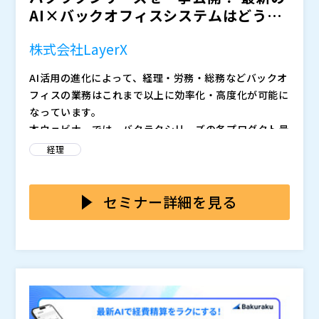
AI×バックオフィスシステムはどう変
わった？
株式会社LayerX
AI活用の進化によって、経理・労務・総務などバックオ
フィスの業務はこれまで以上に効率化・高度化が可能に
なっています。
本ウェビナーでは、バクラクシリーズの各プロダクト最
新情報を一挙に公開。 請求書受取や債権管理、経費精
経理
算、法人カード決済、勤怠管理まで含めた幅広いナイン
ナップをご紹介させていただきます。 また業務プロセ
普段なかなか一度に聞く機会が少ない各プロダクトの特
スを踏まえた活用方法もまとめてご紹介します。
徴をまとめて知れる貴重な機会です。システム導入やリ
セミナー詳細を見る
プレイスを検討中の方はぜひご参加ください。
・バクラク各サービスが解決できる業務課題とその解決
アプローチ ・請求書処理・債権管理・経費精算・法人
クレジットカード利用・勤怠管理など主要領域における
AI自動化の機能一例 ・バクラク内で、AIを活用した最
2021年よりLayerXにて、バクラクサービスの営業担当
新の自動化機能とその実際のデモ ・バクラクシリーズ
として、500社以上の企業様への業務効率化提案活動に
全体を俯瞰しながら、導入後の業務イメージを具体化で
従事。 現在はマーケティング部門にて、皆様の業務効