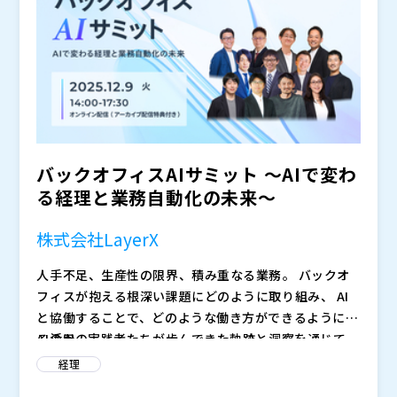
ートナーとして、契約データの整理、既存会計システム
れる可能性があります。
とのデータ連携、移行設計、運用定着までをワンストッ
プでサポートする体制についても触れ、リース基準対応
に向けて、システム選定から実運用までを一気通貫で支
援する実践的なアプローチをご紹介します。
バックオフィスAIサミット 〜AIで変わ
る経理と業務自動化の未来〜
株式会社LayerX
人手不足、生産性の限界、積み重なる業務――。 バックオ
フィスが抱える根深い課題にどのように取り組み、 AI
と協働することで、どのような働き方ができるようにな
るのか。
AI活用の実践者たちが歩んできた軌跡と洞察を通じて、
理想の働き方を実現するヒントが見つかるはずです。
経理
これまでの常識にとらわれない一歩を踏み出すために、