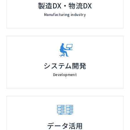
製造DX・物流DX
リテール企画部副部長等を歴任。入行以来一貫して事業
ピュータサイエンス、機械学習。 2012年大学院在学中
戦略（法人取引・投資銀行・市場業務等）・デジタル戦
に株式会社Gunosyを創業、代表取締役に就任し、創業
Manufacturing industry
略を牽引。2023年より執行役員決済企画部長（現法人
よりおよそ2年半で東証マザーズ（現東証グロース）に
東京大学経済学部卒業後、ダイヤモンド社入社。書店営
デジタル戦略部長）に就任、現在に至る。
上場。後に東証一部に市場変更。 2018年にLayerXの代
業を経て、週刊ダイヤモンド編集部。金融、日銀・財務
表取締役CEOに就任。 2012年度IPA未踏スーパークリ
省、自動車を担当。16年4月よりNewsPicks編集部。
エータ認定。2016年Forbes Asiaよりアジアを代表す
移籍後の特集に「電池ウォーズ」「テスラの狂気」「ゴ
AIとの共創時代、バックオフィスに求められるスキルは
る「30歳未満」に選出。2017年言語処理学会で論文賞
ーン事変」「iPSの失敗」「円安原論」など。2019年5
「業務遂行力」から「テクノロジーリテラシー」へ。本
受賞(共著)。
月より編集長。2022年7月よりCXO（Chief Experienc
セッションでは、変化を前提とした人材戦略のリアルを
e Officer）。2025年1月より現職。
議論します。「採用基準の見直し」「アップスキリング
株式会社インクスに新卒入社し製造業コンサルティング
システム開発
の設計」「キャリアの再設計」といった観点から、各社
を経験後、2008年SHIFTに参画。品質保証事業を本格
が実践する採用・育成の具体的なヒントを共有します。
化する折に、大手Web制作会社QA部隊の組織化コンサ
Development
ルを手がける。その後、新規事業の立ち上げを経て、事
2003年よりデル株式会社にて人事として入社後、人事
業本部全体の統轄に加え、採用・人事施策・人材マネジ
企画業務・報酬制度・M&A等の領域において国内およ
メントなど、SHIFTグループ全体の人事領域を管掌。ま
びアジア太平洋地域の人事に従事。2014年シスコシス
た、「AIネイティブなSIカンパニー」としての躍進をリ
テムズ合同会社入社後、2016年8月より同社執行役員人
株式会社NTTドコモに新卒入社後、マーケティングの
ードすべくAI統括室を新設。内外に向けたブランディン
事本部長に就任。同社のカルチャー変革、エンゲージメ
ほか、営業・採用育成・人事制度を担当。また、事業会
グ、技術革新などを推し進める。
ントやリーダーシップ施策を牽引。2018年、2021年及
社の立ち上げや新規事業開発なども手掛ける。2015年1
び2023年に”働きがいのある会社ランキング”大規模部
月、当時まだ60名だった株式会社メルカリに入社し人
AI開発の最前線エンジニアが語る「技術的な可能性」
データ活用
門1位獲得。社内のみならず、”日本の働くを変える”を
事部門を立ち上げ、5年で1800名規模までの組織拡大を
と、財務・経理部門を率いてきたプロが語る「現場の現