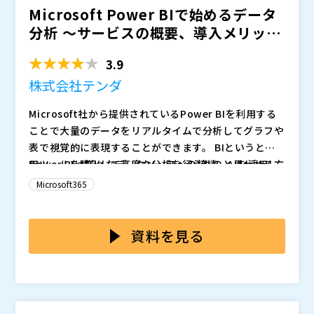
Microsoft Power BIで始めるデータ
分析 ～サービスの概要、導入メリッ
ト、何が...
3.9
株式会社テンダ
Microsoft社から提供されているPower BIを利用する
ことで大量のデータをリアルタイムで分析してグラフや
表で視覚的に表現することができます。 BIというと専
用ツールを購入して高度な分析を行うものと思われる方
Power BIは様々なデータソースへの接続、AIを活用し
もいると思いますが、Microsoft365のライセンスに含
たデータ分析、グラフィカルなレポート作成ができるこ
Microsoft365
まれているPowerBIを活用することでデータ分析を手
とが特徴です。 これらをExcelやAccessで実施しよう
軽に始めることができます。
とすると高度なスキルやリソースが要求されるためPo
本セミナーではPower BIの概要説明からどんなレポー
wer BIを活用することでデータ分析のハードルが下が
トを作成できるかファーストステップとなる部分をデモ
資料を見る
ります。 作成したレポートを簡単に他ユーザーと共有
を交えて解説いたします。 加えて自社でPower BI含め
できたり、インタラクティブな処理ができることも強み
たMicrosoft365をフル活用するためのサポートサービ
株式会社テンダ（
）
です。
スについてもご紹介します。
株式会社オープンソース活用研究所（
） マジセミ株式
会社（
） ※共催、協賛、協力、講演企業は将来的に追