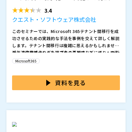
ポイントを...
3.4
クエスト・ソフトウェア株式会社
このセミナーでは、Microsoft 365テナント間移行を成
功させるための実践的な手法を事例を交えて詳しく解説
します。テナント間移行は複雑に思えるかもしれません
が、適切なポイントを押さえることで、ユーザーへの影
近年、企業統合やグループ内の再編成などにより、Micr
響を最小限に抑えながら問題なく進めることができま
osoft 365のテナント間移行が必要とされるケーズが増
Microsoft365
す。具体的な製品であるOn Demand Migrationを活用
加しています。移行作業には異なるテナント間でのデー
した事例を通じて、実際の移行プロセスを効率的に進め
タや設定の転送が含まれますが、ユーザーへの影響を最
テナント間移行作業は一度きりの場合が多く何度も実施
る方法を紹介します。
小限に抑えて実施するためには注意すべきポイントがい
する作業ではないため、どこから手を付けるべきか、ユ
資料を見る
くつかあり慎重になってしまうケースが多くあります。
ーザーへの影響を最小限にしつつ実現する方法について
ノウハウがある企業は少ないです。そのためアプローチ
クエスト・ソフトウェア株式会社（
）
方法や具体的な実現方法がわからないケースが多くあり
トリオール株式会社（
）
ます。
株式会社オープンソース活用研究所（
） マジセミ株式
会社（
） ※共催、協賛、協力、講演企業は将来的に追
加、削除される可能性があります。