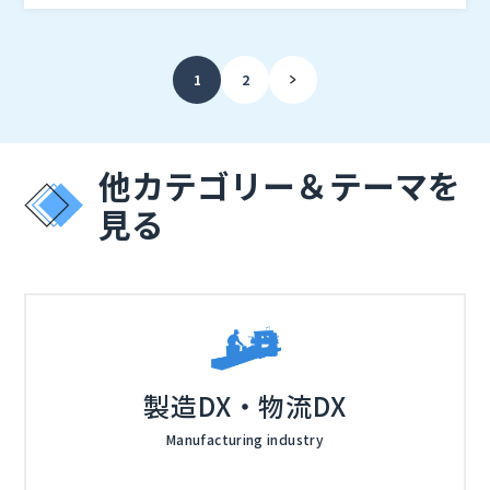
介します。
株式会社オープンソース活用研究所（
） マジセミ株式
会社（
）
1
2
他カテゴリー＆テーマを
見る
製造DX・物流DX
Manufacturing industry