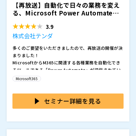
【再放送】自動化で日々の業務を変え
る、Microsoft Power Automateと
は ...
3.9
株式会社テンダ
多くのご要望をいただきましたので、再放送の開催が決
まりました！
MicrosoftからM365に関連する各種業務を自動化でき
るツールである「Power Automate」が提供されてい
ます。 このツールは、ローコードで手軽にアプリを作
Microsoft365
成できる「Microsoft Power Platform」の一部で、各
Power Automateは様々な業務の自動化が可能です
種ローコードやRPAの中でも特に注目されています。 分
が、一定の前提知識が必要となります。 どのシステム
かりやすいUI/UXにより専門的な知識がない非ITの社内
やサービスと連携できて、どのような処理を自動化でき
セミナー詳細を見る
人材でも個人業務やルーチン作業の自動化ができます。
るのか把握しておくことが重要です。 自動化イメージ
本セミナーでは、Power Automateを活用してどのよ
を、デモを通し紹介致します。
うに業務が効率化できるかをデモを交えてご説明すると
ともに、初期導入からトレーニング、QA対応といった
内製化を包括的にサポートするサービスについてもご紹
※当日いただいたご質問は後日開催企業より直接回答さ
介します。
せていただきます