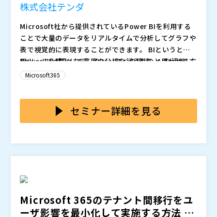
も触れながら、自社の状況に合わせた最適な移行アプロ
株式会社テンダ
ーチと支援内容をご案内します。
Microsoft社から提供されているPower BIを利用する
ことで大量のデータをリアルタイムで分析してグラフや
表で視覚的に表現することができます。 BIというと専
用ツールを購入して高度な分析を行うものと思われる方
Power BIは様々なデータソースへの接続、AIを活用し
もいると思いますが、Microsoft365のライセンスに含
たデータ分析、グラフィカルなレポート作成ができるこ
Microsoft365
まれているPowerBIを活用することでデータ分析を手
とが特徴です。 これらをExcelやAccessで実施しよう
軽に始めることができます。
とすると高度なスキルやリソースが要求されるためPo
本セミナーではPower BIの概要説明からどんなレポー
wer BIを活用することでデータ分析のハードルが下が
トを作成できるかファーストステップとなる部分をデモ
セミナー詳細を見る
ります。 作成したレポートを簡単に他ユーザーと共有
を交えて解説いたします。 加えて自社でPower BI含め
できたり、インタラクティブな処理ができることも強み
たMicrosoft365をフル活用するためのサポートサービ
※当日いただいたご質問は後日開催企業より直接回答さ
です。
スについてもご紹介します。
せていただきます
株式会社テンダ（
）
株式会社オープンソース活用研究所（
） マジセミ株式
会社（
） ※共催、協賛、協力、講演企業は将来的に追
加、削除される可能性があります。
Microsoft 365のテナント間移行をユ
ーザ影響を最小化して実施する方法 ～