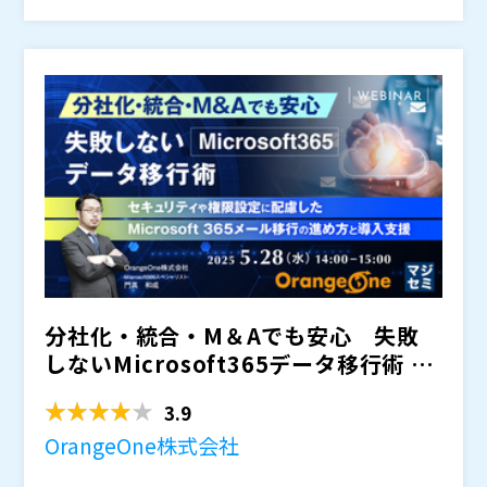
った現場の声に応える形で、
ダイワボウ情報システム株式会社（
をご紹介します。
）
されて
おり、追加製品の選定なしでセキュリティ強化が可能。
株式会社オープンソース活用研究所（
）
しかも管理は
マジセミ株式会社（
回せます。導入企業の具体的な事例とと
）
もに、社内提案しやすいポイントやコスト面の納得感も
※共催、協賛、協力、講演企業は将来的に追加、削除さ
解説します。さらに、350社以上の支援実績を持つカコ
れる可能性があります。
ムスの導入・構築・運用サポートについても詳しくご紹
介。製品選定から導入、運用、未利用機能の活用まで体
系化された支援メニューで、初期導入から継続運用まで
安心して任せられる点も大きな強みです。
分社化・統合・M＆Aでも安心 失敗
しないMicrosoft365データ移行術 ～
セキュリティ...
3.9
OrangeOne株式会社