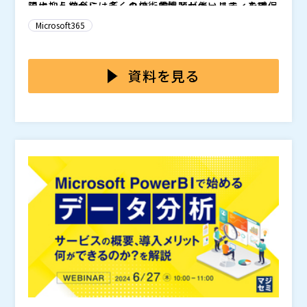
限に抑えながら、データの一貫性とセキュリティを確保
テナント統合には多くの技術的課題が伴います。まず、
し、データ移行後のスムーズな業務継続を目指していま
データ移行中のダウンタイムを最小限に抑える必要があ
Microsoft365
す。 テナント統合・分離の課題をお持ちの方、効果的
ります。 業務の中断は企業の生産性に大きな影響を与
なテナント統合を実現したいとお考えの方を対象にした
えるため、迅速かつ効率的な移行が求められます。 さ
近年、企業の合併や組織再編が頻繁に行われており、こ
セミナーです。
らに、複数のドメインを統合する際の複雑なプロセス、
れに伴ってMicrosoft 365のテナント統合の必要性が急
資料を見る
Active Directory (AD)の再構築と管理、そして全ての
増しています。 また同一企業グループ内でも海外子会
データの整合性とセキュリティを維持することが重要で
社や事業部単位で別のテナント運用をしているものを統
・クエスト・ソフトウェア株式会社 On Demand Migra
す。 これらの課題をクリアするためには、経験豊富な
合したいといった要望も存在しています。 テナント統
tion (ODM)：特別価格（ウェビナー時公開）
専門家の支援と高度なツールが不可欠です。
合は、企業全体で一貫したコミュニケーション環境を提
※本講演は、ライブ登壇を予定しておりますが、やむを
供し、業務効率を向上させるために不可欠です。
得ない事情により一部録画を配信する可能性もございま
す。ご了承ください。
クエスト・ソフトウェア株式会社（
）
トリオール株式会社（
）
株式会社オープンソース活用研究所（
） マジセミ株式
会社（
） ※共催、協賛、協力、講演企業は将来的に追
加、削除される可能性があります。