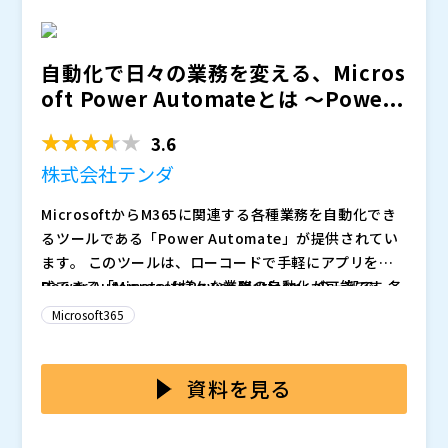
加、削除される可能性があります。
自動化で日々の業務を変える、Micros
oft Power Automateとは 〜Powe...
3.6
株式会社テンダ
MicrosoftからM365に関連する各種業務を自動化でき
るツールである「Power Automate」が提供されてい
ます。 このツールは、ローコードで手軽にアプリを作
成できる「Microsoft Power Platform」の一部で、各
Power Automateは様々な業務の自動化が可能です
種ローコードやRPAの中でも特に注目されています。 分
が、一定の前提知識が必要となります。 どのシステム
Microsoft365
かりやすいUI/UXにより専門的な知識がない非ITの社内
やサービスと連携できて、どのような処理を自動化でき
人材でも個人業務やルーチン作業の自動化ができます。
るのか把握しておくことが重要です。 自動化イメージ
本セミナーでは、Power Automateを活用してどのよ
を、デモを通し紹介致します。
うに業務が効率化できるかをデモを交えてご説明すると
資料を見る
ともに、初期導入からトレーニング、QA対応といった
内製化を包括的にサポートするサービスについてもご紹
株式会社テンダ（
）