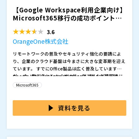
【Google Workspace利用企業向け】
Microsoft365移行の成功ポイント
と...
3.6
OrangeOne株式会社
リモートワークの普及やセキュリティ強化の要請によ
り、企業のクラウド基盤は今まさに大きな変革期を迎え
ています。 すでにOffice製品は広く普及しています
が、
Google WorkspaceからMicrosoft 365への移行は、
や、取引先とTeamsやOfficeアプリなどで円滑に
やり取りしたいという業務効率化の観点と、Google W
単なるデータ移動にとどまらず、運用設計やユーザー習
Microsoft365
orkspaceの値上げをきっかけに
慣の違いが大きな壁となります。例えば、Gmailのラベ
したいというコスト最
適化の観点から、Google WorkspaceからMicrosoft 3
ル構造はOutlookのフォルダ体系に変換される際に重
本セミナーでは、
と
をもつ
が、失敗しない移行の具体
65への移行を検討する企業は急速に増えています。
複データを生みやすく、計画と検証を怠れば業務に混乱
策を解説します。数ある移行ツールの中からお客様の環
資料を見る
を招きます。さらにGoogle Driveに蓄積された数百GB
境に合った移行ツールを選定し、段階的な計画立案、管
単位のデータをどう移行するかは技術的にも運用的にも
理者向けトレーニングを組み合わせ、技術的な課題や業
OrangeOne株式会社（
）
難題であり、期間中の業務停止リスクや利用者教育の不
務影響を最小化するアプローチを紹介。さらに、最適な
株式会社オープンソース活用研究所（
）
足が重なれば、移行は失敗に直結しかねません。
テンプレートや詳細マニュアル、構成・運用・移行の複
マジセミ株式会社（
）