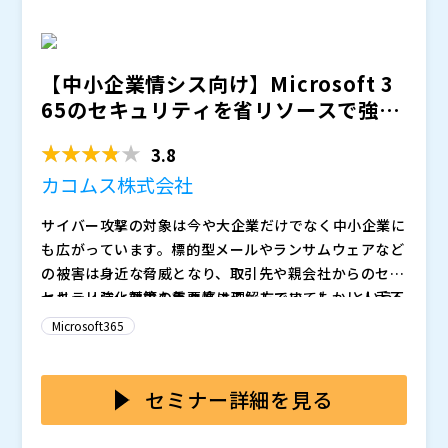
雑性や個別要望に応じた柔軟な対応、豊富なナレッジに
※共催、協賛、協力、講演企業は将来的に追加、削除さ
基づく導入後サポートプランを提供し、安心して任せら
れる可能性があります。
れる体制を整えています。加えて、Office製品とライセ
【中小企業情シス向け】Microsoft 3
ンス統合によるコスト削減や、Microsoft 365上位ライ
65のセキュリティを省リソースで強化
センスでの包括的なセキュリティ実装事例も取り上げ、
する ～In...
移行を検討する企業に「確実な道筋」を示します。
3.8
カコムス株式会社
サイバー攻撃の対象は今や大企業だけでなく中小企業に
も広がっています。標的型メールやランサムウェアなど
の被害は身近な脅威となり、取引先や親会社からのセキ
ュリティ強化要求も年々高まる一方です。しかし人手不
セキュリティ対策の重要性は理解していても、
という
足や属人的なIT運用、テレワーク端末の管理の限界な
声は多くの中小企業に共通しています。Microsoft 365
Microsoft365
ど、対応すべき課題に現場は追いついていないのが実情
のライセンスや外付けのセキュリティ製品は選択肢が多
です。
く、検討が進まないまま放置されているケースも少なく
本セミナーでは、Microsoft 365のエントリープラン
ありません。その結果、現場では
（Apps for business、Business Basic、Business St
状態が続いていま
セミナー詳細を見る
す。
andard）を利用中の中小企業が抱える、「対策はした
いが手が回らない」「何を選ぶべきか分からない」とい
カコムス株式会社（
）