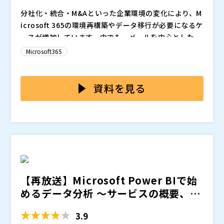
分社化・統合・M&Aといった企業環境の変化により、M
icrosoft 365の環境再構築やデータ移行が必要になるケ
ースが増加しています。中でも、メールを中心とした基
盤の見直しは業務継続に直結する重要テーマです。Exc
Microsoft 365やExchange Onlineへの移行には、メ
Microsoft365
hange Onlineへの移行や再設計に取り組む企業では、
ールだけでなくファイルやスケジュールなどのデータ移
柔軟な働き方への対応、保守人材の不足、サーバー老朽
行も含まれ、想定外の落とし穴が潜んでいます。Googl
化といった背景も重なり、抜本的な環境整備が求められ
e WorkspaceやMicrosoft 365間、オンプレミス環境
本セミナーでは、Microsoft 365およびExchange Onli
資料を見る
ています。
からの移行では、ドメイン設定や容量見積もり、権限の
neのメール・データ移行に強みを持つOrangeOneが、
再設定といった構成設計ミスが情報漏洩や業務停止につ
移行プロジェクトを安全かつ確実に進めるための設計・
ながることも。限られた情シス体制で、これらのリスク
準備・実行フェーズのポイントをわかりやすく解説しま
にどう対応するかが重要です。
す。 Google Workspaceからの移行におけるラベル構
造の違いや、Outlookとの運用ギャップ、容量増加の
OrangeOne株式会社（
）
対処法に加え、Microsoft 365間のテナント移行で起こ
株式会社オープンソース活用研究所（
） マジセミ株式
りがちなドメインや権限の設定ミスについても実例を交
会社（
）
【再放送】Microsoft Power BIで始
えてご紹介します。 さらに、オンプレミスの旧メール
※共催、協賛、協力、講演企業は将来的に追加、削除さ
めるデータ分析 ～サービスの概要、導
環境（Exchange Server、IMAP、POPなど）からExc
れる可能性があります。
入メリ...
hange Onlineへ移行する際の設計上の注意点や、よく
3.9
あるつまずき、ユーザー影響を最小化する手順について