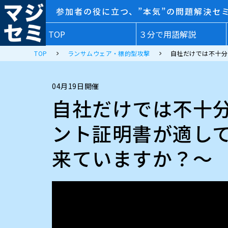
参加者の役に立つ、”本気”の問題解決セ
TOP
３分で用語解説
TOP
ランサムウェア・標的型攻撃
自社だけでは不十分
04月19日開催
自社だけでは不十
ント証明書が適し
来ていますか？〜