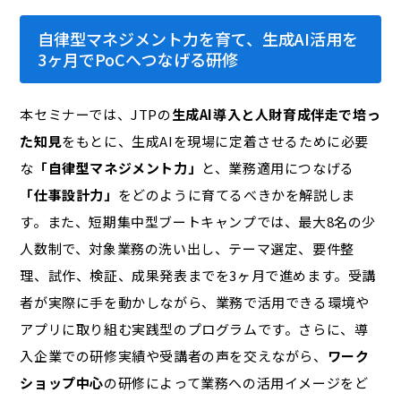
自律型マネジメント力を育て、生成AI活用を
3ヶ月でPoCへつなげる研修
本セミナーでは、JTPの
生成AI導入と人財育成伴走で培っ
た知見
をもとに、生成AIを現場に定着させるために必要
な
「自律型マネジメント力」
と、業務適用につなげる
「仕事設計力」
をどのように育てるべきかを解説しま
す。また、短期集中型ブートキャンプでは、最大8名の少
人数制で、対象業務の洗い出し、テーマ選定、要件整
理、試作、検証、成果発表までを3ヶ月で進めます。受講
者が実際に手を動かしながら、業務で活用できる環境や
アプリに取り組む実践型のプログラムです。さらに、導
入企業での研修実績や受講者の声を交えながら、
ワーク
ショップ中心
の研修によって業務への活用イメージをど