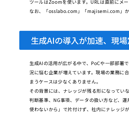
ツールはZoomを使います。URLは直前にメ
なお、「osslabo.com」「majisem
生成AIの導入が加速、現
生成AIの活用が広がる中で、PoCや一部部
況に悩む企業が増えています。現場の業務に
まうケースは少なくありません。
その背景には、ナレッジが
残る形
になってい
判断基準、NG事項、データの扱い方など、
使わないから」で片付けず、社内にナレッジ