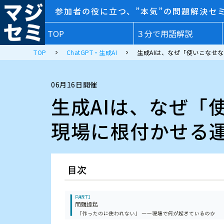
参加者の役に立つ、”本気”の問題解決セ
TOP
３分で用語解説
TOP
ChatGPT・生成AI
生成AIは、なぜ「使いこなせ
06月16日開催
生成AIは、なぜ「
現場に根付かせる