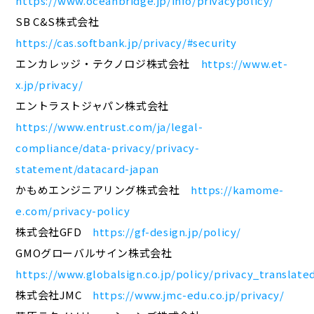
https://www.oceanbridge.jp/info/privacypolicy/
SB C&S株式会社
https://cas.softbank.jp/privacy/#security
エンカレッジ・テクノロジ株式会社
https://www.et-
x.jp/privacy/
エントラストジャパン株式会社
https://www.entrust.com/ja/legal-
compliance/data-privacy/privacy-
statement/datacard-japan
かもめエンジニアリング株式会社
https://kamome-
e.com/privacy-policy
株式会社GFD
https://gf-design.jp/policy/
GMOグローバルサイン株式会社
https://www.globalsign.co.jp/policy/privacy_translate
株式会社JMC
https://www.jmc-edu.co.jp/privacy/