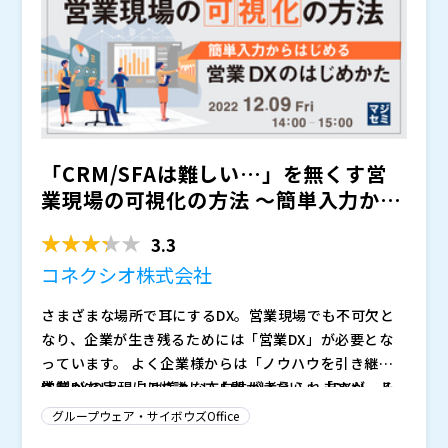
「CRM/SFAは難しい…」を無くす営
業現場の可視化の方法 ～簡単入力から
はじめる営業DX...
3.3
コネクシオ株式会社
さまざまな場所で耳にするDX。営業現場でも不可欠と
なり、企業が生き残るためには「営業DX」が必要とな
っています。 よく企業様からは「ノウハウを引き継ぐ
体制がない」「ITに詳しい人間がいない」「DXツール
営業DXの実現には様々な方向性が考えられますが、そ
を入れても使い切れない」など、お困りの声をお聞きし
の一つとして「見える化」へのアプローチがあります。
グループウェア・サイボウズOffice
ます。 「営業DX」は、様々なデジタルツール・IT技術
顧客・名刺情報や営業数値など、チーム内で共有される