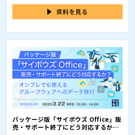
して共有するのは非常に手間がかかりますが、セキュリ
kintoneのゲストアカウント機能により、社外の人やパ
ティ上の問題や権限管理の観点から全ての情報を社外に
ートナーに限定的なアクセス権限を与えることができま
資料を見る
開示するわけにはいきません。 限定的な情報共有を効
すが、そのコストは1アカウントにつき1200円と高額で
率的に行う方法が求められています。
す。 特に規模の大きい企業では、ゲストアカウントの
本セミナーでは、kintone情報を社外の人やパートナー
発行数が増えることでコストが大幅に増大してしまいま
に低コストかつ効率的に共有する方法を解説します。
す。
セキュリティや権限管理をしっかりと維持しながら、ki
ntone内の情報を選択的に共有できるソリューションを
株式会社ソニックガーデン（
）
ご紹介予定です。 kintone内の情報を円滑に社外と共
株式会社オープンソース活用研究所（
） マジセミ株式
有したいとお考えの方はぜひご参加ください。
会社（
）
パッケージ版「サイボウズ Office」販
売・サポート終了にどう対応するか？
～オンプレ...