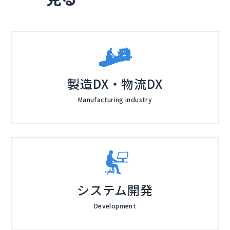
め、製品の導入コストを無駄にしたくないとお考えの方
株式会社テラスカイ（
） 株式会社サンブリッジ（
） 株
に最適なソリューションとなっています。​
式会社オープンソース活用研究所（
） マジセミ株式会
社（
）
製造DX・物流DX
Manufacturing industry
システム開発
Development