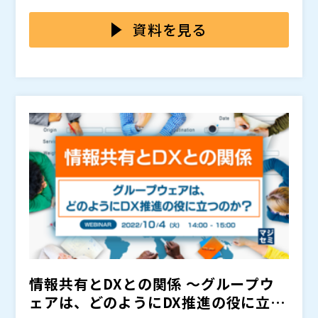
の活用により自社の営業プロセスを最適化し、効率的か
べき情報が「見える化」されていないことで、引き継ぎ
また、営業チームを率いる中間管理職の方にとっては、
つ効果的に営業活動を行うことを指します。
や連携に手間がかかる、集計や報告の負担が大きいなど
直近の売上目標を追いかけながら部下のマネジメントも
資料を見る
の弊害が生じます。これらを改善することで単に情報共
しつつ、その中でDXによる業務改革も進めなければな
有が円滑になるだけでなく、営業上の課題が可視化さ
らないため、リソースが分散してしまい、どこから手を
本セミナーでは、点在した情報の集約によって営業DX
れ、売上向上にもつなげることができます。 Salesforc
つけてよいかわからず混乱してしまうケースも多く見受
を実現する方法を解説するとともに、グループウェア＋
eに代表されるCRMや、SFAなどによって「見える化」
けられます。 同時に様々なことを進めようとするのは
顧客管理・活動管理ツールを使ったDXの取り組み方を
を進める企業様も多いですが、営業現場の協力がないと
非常に困難なので、最初の
ご紹介します。​ ウェビナーの最後にご紹介する「mito
上記に該当する、営業部門に属する中間管理職の方はぜ
は小さく始めることが重要で
中々うまく運用できないケースがあります。
す。
co」「SmartVisca」は、低コストで導入でき、さらに
ひご参加ください。
導入〜運用・定着化のご支援までさせていただくため、
コネクシオ株式会社 （
）
製品の導入コストを無駄にしたくないとお考えの方に最
株式会社オープンソース活用研究所（
） マジセミ株式
適なソリューションとなっています。​
会社（
）
情報共有とDXとの関係 ～グループウ
ェアは、どのようにDX推進の役に立つ