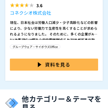
のか？～
3.6
コネクシオ株式会社
現在、日本社会は労働人口減少・少子高齢化などの影響
により、少ない労働力で生産性を高くすることが求めら
れるようになりました。 そのために、多くの企業がA
I、IoT、ビッグデータの活用などによるDXの推進に取
DXの実現には様々な方向性が考えられますが、その一
り組んでいます。
つとして社内の情報共有の改善があります。 具体的に
グループウェア・サイボウズOffice
は、顧客・名刺情報、社員のスケジュール、社内の周知
事項、担当者間の引き継ぎ資料などを共有する際に、情
上記に挙げた情報共有の課題を解決するため、グループ
報があちらこちらに点在していたり、多くのツールを横
ウェアをはじめとした製品も多く出回っています。 し
資料を見る
断しなければならないせいで情報共有に時間がかかる、
かしながら、予算的にDX化のコストはなるべく抑えた
労働生産性が低いといった課題を抱えている企業が一定
い、導入した製品が社内に定着せず費用が無駄になって
本セミナーでは、点在した情報の集約によって社内のD
数見られます。
しまうのが不安などの懸念から、どの製品が最適なのか
X化を実現する方法を解説するとともに、グループウェ
を決めきれずなかなか導入に踏み切れないといった状況
ア＋顧客管理・活動管理ツールを使ったDXの取り組み
の企業も多いのではないでしょうか。
方をご紹介します。​ ウェビナーの最後にご紹介する「m
上記に該当するDXを検討中の経営者の方、DX推進の担
他カテゴリー＆テーマを
itoco」「SmartVisca」は、低コストで導入でき、さ
当者の方はぜひご参加ください。
らに導入〜運用・定着化のご支援までさせていただくた
コネクシオ株式会社（
）
見る