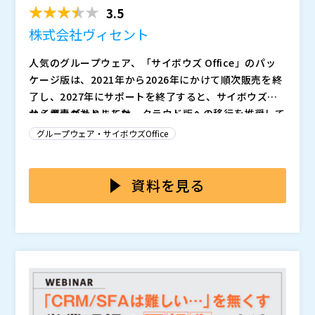
3.5
株式会社ヴィセント
人気のグループウェア、「サイボウズ Office」のパッ
ケージ版は、2021年から2026年にかけて順次販売を終
了し、2027年にサポートを終了すると、サイボウズ社
から発表がありました。
サイボウズ社としては、クラウド版への移行を推奨して
います。 しかし企業によっては、様々な理由から、引
グループウェア・サイボウズOffice
き続きオンプレ環境でグループウェアを使いたいという
ケースも多いと思います。 また、そういった中で、以
本セミナーでは、オンプレ・クラウドを問わず使用で
下のような課題を抱えていらっしゃる方も多いのではな
き、サイボウズからデータ移行がしやすく、実績もある
資料を見る
いでしょうか。
グループウェア「スマルトオフィス（SMALT OFFIC
E）」をご紹介します。 具体的なデータ移行の方法も交
株式会社ヴィセント（
）
えてご紹介いたしますので、グループウェアの乗り換え
株式会社オープンソース活用研究所（
） マジセミ株式
等をご検討されている方はぜひご参加ください。
会社（
）