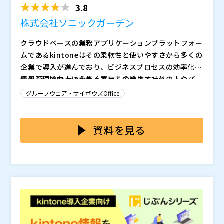
3.8
株式会社ソニックガーデン
クラウドベースの業務アプリケーションプラットフォー
ムであるkintoneはその柔軟性と使いやすさから多くの
企業で導入が進んでおり、ビジネスプロセスの効率化や
情報管理の向上に大きく寄与しています。
しかし、kintoneを使っている企業は、社外の人やパー
トナーとの情報共有に一定の課題を感じていることも少
グループウェア・サイボウズOffice
なくありません。 kintone内にある情報を個別で連絡
して共有するのは非常に手間がかかりますが、セキュリ
kintoneのゲストアカウント機能により、社外の人やパ
ティ上の問題や権限管理の観点から全ての情報を社外に
ートナーに限定的なアクセス権限を与えることができま
資料を見る
開示するわけにはいきません。 限定的な情報共有を効
すが、そのコストは1アカウントにつき1200円と高額で
率的に行う方法が求められています。
す。 特に規模の大きい企業では、ゲストアカウントの
本セミナーでは、kintone情報を社外の人やパートナー
発行数が増えることでコストが大幅に増大してしまいま
に低コストかつ効率的に共有する方法を解説します。
す。
セキュリティや権限管理をしっかりと維持しながら、ki
ntone内の情報を選択的に共有できるソリューションを
株式会社ソニックガーデン（
）
ご紹介予定です。 kintone内の情報を円滑に社外と共
株式会社オープンソース活用研究所（
） マジセミ株式
有したいとお考えの方はぜひご参加ください。
会社（
）