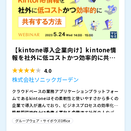
【kintone導入企業向け】kintone情
報を社外に低コストかつ効率的に共有
する方法
4.0
株式会社ソニックガーデン
クラウドベースの業務アプリケーションプラットフォー
ムであるkintoneはその柔軟性と使いやすさから多くの
企業で導入が進んでおり、ビジネスプロセスの効率化や
情報管理の向上に大きく寄与しています。
しかし、kintoneを使っている企業は、社外の人やパー
トナーとの情報共有に一定の課題を感じていることも少
グループウェア・サイボウズOffice
なくありません。 kintone内にある情報を個別で連絡