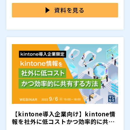
ウェアへの移行を検討されている企業も多いと思いま
本セミナーではサイボウズ Officeの移行先として、オ
す。 オンプレ版のグループウェアとしては、サイボウ
ンプレ版グループウェア「SMALT OFFICE」について以
資料を見る
ズ「Garoon」や「desknet’s NEO」などがあります
下の点を解説します。
が、サイボウズOfficeの「カスタムアプリ」に相当する
株式会社ヴィセント（
）
機能は無く、無理やり移行する場合は追加でkintoneな
株式会社オープンソース活用研究所（
） マジセミ株式
どのツールが別途必要となります。 結果、高コストに
会社（
）
なってしまうことから、サイボウズ Officeの移行先に
悩まれている企業も多いと思います。
【kintone導入企業向け】kintone情
報を社外に低コストかつ効率的に共有
する方法