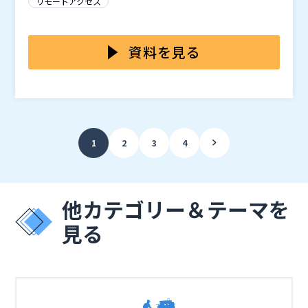
リモートアクセス
員リソースを最大限に活用するため、機器設置ルーム間
す。特に、機材の配置や操作方法が煩雑化している現場
の移動時間削減や、シンプルな操作性で複数の機器を活
では、スタッフが複数の機器を操作する際に混乱を招い
KVMに限った話ではありませんが、安定・簡単というイ
用することが求められています。
たり、時間を無駄にしたりすることがよくあります。こ
メージのあるSDIと比べ、IP化することによる懸念をお
資料を見る
のような課題を解決するためには、機器操作の一元化と
持ちの方もまだまだいるかと思います。 本セミナーで
リモート操作環境の整備が必要不可欠です。現在導入し
は、SDIと比較してのIP化の利点や、安定性や導入の難
ブラックボックス・ネットワークサービス株式会社（
）
ているものの、効果的に利用できていない場合や、未だ
易度についても、仕組みや具体的な事例などを交え解説
株式会社オープンソース活用研究所（
）
導入できていない場合、どこから手をつけて良いのかに
をしていきます。
マジセミ株式会社（
）
苦慮している現場担当者もいます。
※共催、協賛、協力、講演企業は将来的に追加、削除さ
1
2
3
4
れる可能性があります。
他カテゴリー＆テーマを
見る