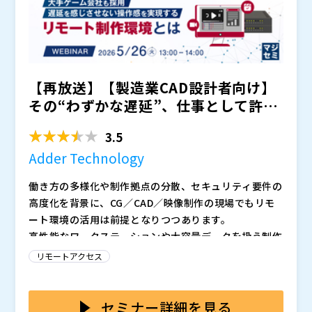
【再放送】【製造業CAD設計者向け】
その“わずかな遅延”、仕事として許容
できますか？ ～大...
3.5
Adder Technology
働き方の多様化や制作拠点の分散、セキュリティ要件の
高度化を背景に、CG／CAD／映像制作の現場でもリモ
ート環境の活用は前提となりつつあります。
高性能なワークステーションや大容量データを扱う制作
業務において、場所に縛られない制作環境の整備は、生
リモートアクセス
産性や人材確保の観点からも重要なテーマです。
しかしながら、制作現場ではわずかな遅延や操作の違和
感が、そのまま作業効率や品質低下につながります。特
セミナー詳細を見る