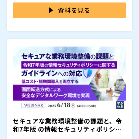
が増えています。
ます。そのため「ITの専門人材がいない」「コストを抑
本セミナーでは、少人数から無理なく始められ、初期コ
えたい」といった理由から、導入に踏み切れない企業が
ストを抑えつつ安全に運用できるクラウド型DaaS（De
資料を見る
多いのが現状です。
sktop as a Service）を活用したリモート環境の導入
方法を解説します。出社を基本としながら、必要な時に
株式会社マーブル（
）
すぐ使える柔軟なPC環境を、具体的なユースケースや
株式会社オープンソース活用研究所（
）
活用事例を交えてご紹介します。
マジセミ株式会社（
）
※共催、協賛、協力、講演企業は将来的に追加、削除さ
れる可能性があります。
セキュアな業務環境整備の課題と、令
和7年版 の情報セキュリティポリシー
に関するガイドラインへ...