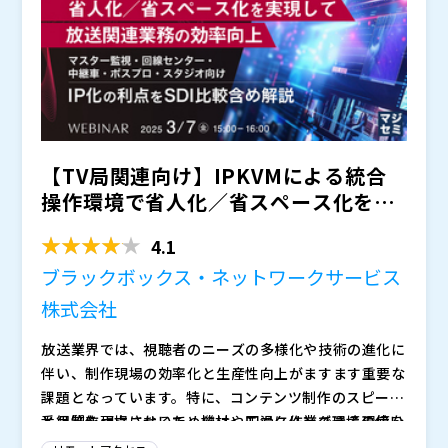
れる可能性があります。
【TV局関連向け】IPKVMによる統合
操作環境で省人化／省スペース化を実
現して放送関連業務の...
4.1
ブラックボックス・ネットワークサービス
株式会社
放送業界では、視聴者のニーズの多様化や技術の進化に
伴い、制作現場の効率化と生産性向上がますます重要な
課題となっています。特に、コンテンツ制作のスピード
と品質を両立させるためには、円滑に作業できる環境を
番組制作現場において、機材やモニタリング環境の使い
整備することが求められてます。限られた予算の中で人
勝手や効率性は、スタッフの作業負担に大きく左右しま