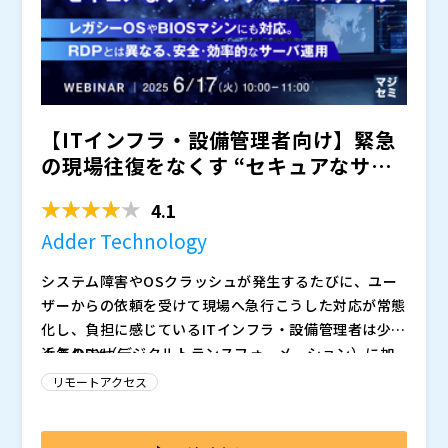
※共催、協賛、協力、講演企業は将来的に追加、削除さ
れる可能性があります。
【ITインフラ・設備管理者向け】緊急
の現場往復をなくす “セキュアなサー
バアクセス” のすす...
4.1
Adder Technology
システム障害やOSクラッシュが発生するたびに、ユー
ザーからの依頼を受けて現場へ急行――こうした対応が常態
化し、負担に感じているITインフラ・設備管理者は少な
くありません。
近年のDX（デジタルトランスフォーメーション）に加
え、IoTやエッジデバイスの増加、さらにはシステムの
リモートアクセス
多様化・高度化にともない、障害対応の難易度は年々高
まっています。一方で、現場では深刻な人手不足が顕在
RDP（リモートデスクトップ）など、従来のリモートア