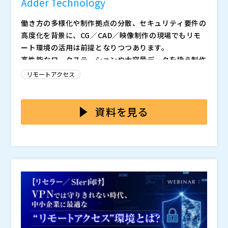
Adder Technology
います。
制作環境を柔軟にしたい方 ・現場が納得できる実用的
Adder Technology （
）
なリモート制作環境を検討している方
株式会社レスター（
）
働き方の多様化や制作拠点の分散、セキュリティ要件の
株式会社オープンソース活用研究所（
）
高度化を背景に、CG／CAD／映像制作の現場でもリモ
マジセミ株式会社（
）
ート環境の活用は前提となりつつあります。
※共催、協賛、協力、講演企業は将来的に追加、削除さ
高性能なワークステーションや大容量データを扱う制作
れる可能性があります。
業務において、場所に縛られない制作環境の整備は、生
リモートアクセス
産性や人材確保の観点からも重要なテーマです。
しかしながら、制作現場ではわずかな遅延や操作の違和
感が、そのまま作業効率や品質低下につながります。特
資料を見る
に2画面構成での作業や、細かな調整を伴う工程では、
操作感のズレは無視できません。
例えば、マウス操作が微妙に遅れる、プレビューが重く
確認に時間がかかる、映像と音声のタイミングがわずか
にズレてカットや演出の判断に迷う、結果としてリモー
トでの制作をあきらめ、結局オフィスに戻って作業せざ
ゲームや映画などの制作では、音と映像の同期精度その
るを得なくなる、といった経験はないでしょうか。
ものがクオリティを左右するため、こうしたズレは致命
的になりがちです。
本セミナーでは、CG／CAD／映像制作に携わる方に向
けて、遅延を極限まで抑え、操作感を妥協しないリモー