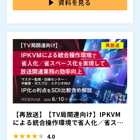
化しており、限られた人員で効率的な運用と障害対応が
クセス手段では対応しきれないケースが多く、その結
資料を見る
求められています。
果、現場対応が必要になる状況は今なお後を絶ちませ
ん。
特に、OSが起動していないマシンやネットワークに接
続されていない状態では、そもそも接続自体が不可能と
いう技術的な制約が大きなボトルネックとなります。さ
らに、古いシステムではリモートツールが正常に動作し
本セミナーでは、KVM（Keyboard, Video, Mouse）ス
ない、あるいは外部接続に対するセキュリティ上の懸念
イッチを活用し、OSが起動していない状態でもセキュ
から、安易な遠隔操作が許容されにくいといった課題も
アにサーバへアクセス可能なソリューションをご紹介し
根強く、現場依存から脱却できない運用が続いているの
ます。
IP-KVM（Keyboard, Video, Mouse over IP）は、RDP
が実情です。
（リモートデスクトップ）とは異なり、遠隔からキーボ
ードやビデオ信号を送信することで、コンピュータやサ
ーバーをセキュアに管理・操作する技術です。この技術
ADDER Technology 社のKVM製品は、マルチ画面環境
を活用することで、リモート操作時にデータファイルの
への対応、高解像度ビデオのサポート、無制限の距離拡
転送が不要となり、情報漏洩のリスクを大幅に低減しま
張、柔軟なスケーラビリティ、高度な暗号化と認証技術
す。またBIOSレベルでの制御を可能にすることで、緊
などの特徴を備えています。これにより、複数の拠点に
・障害時の現場対応に課題を感じている方 ・物理サー
【再放送】【TV局関連向け】IPKVM
急時でも現地へ赴くことなく障害対応を実現します。
またがる複数のシステムを管理する場合でも、一つのモ
バやレガシーOSの保守・運用を担当している方 ・セキ
ニターとマウスだけで画面を素早く切り替えられるた
ュアな遠隔操作手段を検討しているITインフラ管理者の
による統合操作環境で省人化／省スペ
め、様々なシステムのデータに迅速かつ効率的にアクセ
方
Adder Technology （
）
ース化を実現して放送...
スすることができます。また、機密性の高い環境では、
株式会社ジェピコ（
）
4.0