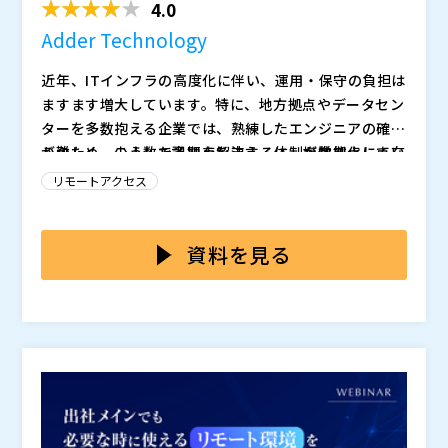
4.0
Adder Technology
近年、ITインフラの高度化に伴い、運用・保守の負担は
ますます増大しています。特に、地方拠点やデータセン
ターを多数抱える企業では、熟練したエンジニアの確保
が難しく、少人数で多拠点を支える体制が常態化してい
そのため、こうした課題を解決するに、複数拠点に点在
ます。
するシステムを一元的に管理し、現地対応を不要にでき
リモートアクセス
るセキュアで汎用的なリモート運用の仕組みが求められ
ています。
しかしながら、特に製造業や発電所・プラントの現場で
は、「専用機器との互換性の確保」や「システム変更に
資料を見る
伴う検証・再設計コストが膨大」といった理由から、古
いOSがいまだに現役で稼働しているケースが少なくあ
こうしたレガシーシステムは、セキュリティ制約や互換
りません。
性の問題から、リモート管理用エージェントの導入やR
DPのような一般的な遠隔操作ツールの利用が難しく、
結果として、システム稼働状況や障害の有無を把握する
本セミナーでは、レガシーOS対応やブルースクリー
ために現地に駆けつけ、定期的な画面確認やログの手動
ン、BIOS操作まで可能にするKVM（Keyboard, Video,
チェックを余儀なくされています。
Mouse）ソリューションの特徴と活用シーン を紹介
し、セキュリティ確保のポイントと最適なリモート手法
IP-KVM（Keyboard, Video, Mouse over IP）は、RDP