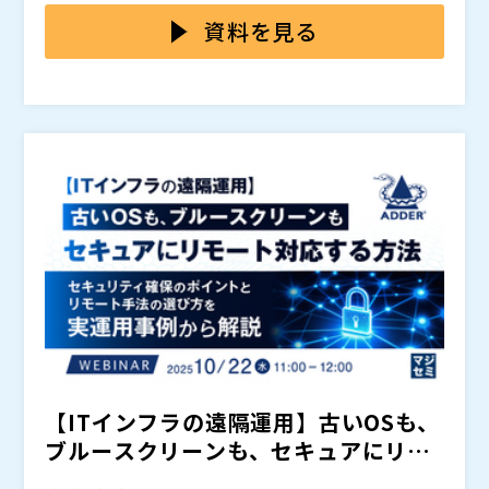
ムウェア被害の原因の多くは「VPNやリモートデスクト
クセスのリスクが残ります。加えて、複数拠点やクラウ
めには、VPNやリモートアクセスを入口とする脅威への
資料を見る
ップ用の機器からの侵入」が全体の感染経路の8割以上
ド環境ごとに別々のファイアウォールやセキュリティ製
対策が欠かせません。しかし既存のネットワークを大き
を占める状況であり、脆弱性を悪用され社内に侵入され
品を導入している企業では、管理の煩雑化が深刻です。
く変更することは、多くの中小企業にとって現実的では
バラクーダネットワークスジャパン株式会社（
）
たり、情報漏えいや事業停止の被害事例も後を絶ちませ
特に中小企業では少人数のIT部門が運用を担うため、負
なく、少人数のIT部門では管理負担も増大します。 本
株式会社オープンソース活用研究所（
）
ん。 こうした脅威の増加を踏まえ、従来型の対策を見
担が大きくなりがちです。経営層からはDX推進の一方
セミナーでは、こうした課題に応える解決策として「B
マジセミ株式会社（
）
直し、新たなセキュリティアプローチを検討することが
で「セキュリティ事故を起こしてはいけない」という強
arracuda SecureEdge」をご紹介します。ゼロトラス
※共催、協賛、協力、講演企業は将来的に追加、削除さ
求められています。
い要請があり、現場は板挟みとなっています。さらに、
トアクセスとセキュアSD-WANを備え、既存NW環境を
れる可能性があります。
SaaSをIPで制御している場合には、リモートアクセス
維持しながら快適な端末利用を可能にし、統合管理によ
環境で業務が滞るケースも見られます。こうした課題に
り運用もシンプル化できます。さらに中小企業でも導入
直面する企業は多く、リセラーにとっては新しいセキュ
しやすい価格帯で提供されるため、現場のIT負担を軽減
リティ基盤を提案する大きな商機となります。
しながらセキュリティを強化できます。 特に、中小企
業を対象にビジネス展開を検討しているリセラーやSIer
にとって、有望な提案機会を広げる内容です。ぜひご参
加ください。
【ITインフラの遠隔運用】古いOSも、
ブルースクリーンも、セキュアにリモ
ート対応する方法 ～...