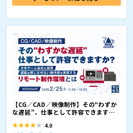
に2画面構成での作業や、細かな調整を伴う工程では、
操作感のズレは無視できません。
例えば、マウス操作が微妙に遅れる、プレビューが重く
確認に時間がかかる、映像と音声のタイミングがわずか
にズレてカットや演出の判断に迷う、結果としてリモー
トでの制作をあきらめ、結局オフィスに戻って作業せざ
ゲームや映画などの制作では、音と映像の同期精度その
るを得なくなる、といった経験はないでしょうか。
ものがクオリティを左右するため、こうしたズレは致命
的になりがちです。
本セミナーでは、CG／CAD／映像制作に携わる方に向
けて、遅延を極限まで抑え、操作感を妥協しないリモー
ト制作環境を実現するAdder TechnologyのKVMシス
テムをご紹介します。
KVMとは、キーボード・ビデオ・マウスをネットワーク
経由で延長し、離れた場所からでもローカル環境と同じ
感覚でシステムを操作できる仕組みです。
Adder TechnologyのKVMシステムは、独自の圧縮技
【CG／CAD／映像制作】その“わずか
術により、高解像度・高フレームレートの映像を低遅延
で伝送し、CG／CAD／映像制作に求められる操作性と
な遅延”、仕事として許容できます
音声・映像の同期精度を実現します。部屋や拠点をまた
・リモート制作時の操作遅延や音ズレに課題を感じてい
か？ ～大手ゲーム会...
いだ作業、作業端末の共同利用、自宅での制作作業にも
る方 ・CG／CAD／映像制作の生産性を落とさずリモー
4.0
対応しており、大手ゲーム制作会社でも多数採用されて
ト化を進めたい方 ・高いセキュリティを維持しながら