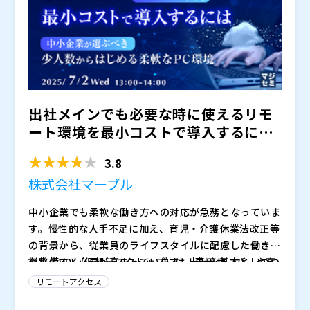
の選び方を実運用事例を交えて解説します。
（リモートデスクトップ）とは異なり、遠隔からキーボ
ードやビデオ信号を送信することで、コンピュータやサ
ーバーをセキュアに管理・操作する技術です。この技術
ADDER Technology 社のKVM製品は、マルチ画面環境
を活用することで、リモート操作時にデータファイルの
への対応、高解像度ビデオのサポート、無制限の距離拡
転送が不要となり、情報漏洩のリスクを大幅に低減しま
張、柔軟なスケーラビリティ、高度な暗号化と認証技術
す。またBIOSレベルでの制御を可能にすることで、緊
などの特徴を備えています。これにより、複数の拠点に
・製造業の生産ラインや専用設備で、レガシー環境の遠
出社メインでも必要な時に使えるリモ
急時でも現地へ赴くことなく障害対応を実現します。
またがる複数のシステムを管理する場合でも、一つのモ
隔運用に課題を感じている方 ・電力・プラントなどエ
ニターとマウスだけで画面を素早く切り替えられるた
ネルギー分野で、セキュリティを担保しながら遠隔操
ート環境を最小コストで導入するには
め、様々なシステムのデータに迅速かつ効率的にアクセ
作・監視の効率化を進めたい方 ・障害発生時（ブルー
Adder Technology （
）
〜中小企業が選ぶべき、...
スすることができます。また、機密性の高い環境では、
スクリーンやBIOS設定変更など）に、現場往復を最小
株式会社レスター（
）
3.8
社内ネットワークから分離し、許可された端末からのみ
化したい運用・保守エンジニア ・セキュリティを担保
株式会社オープンソース活用研究所（
）
株式会社マーブル
KVM経由でアクセスを制御することで、高いセキュリテ
しながら、遠隔操作・監視の効率化を進めたい情報シス
マジセミ株式会社（
）
ィを確保しながら効率的な運用を実現します。
テム部門の方 ・地方拠点やデータセンターを複数運営
※共催、協賛、協力、講演企業は将来的に追加、削除さ
中小企業でも柔軟な働き方への対応が急務となっていま
し、現地対応の負担を減らしたい ITインフラ担当者
れる可能性があります。
す。慢性的な人手不足に加え、育児・介護休業法改正等
の背景から、従業員のライフスタイルに配慮した働き方
を整備する必要が高まっています。出社を基本としつつ
従来のVDI（仮想デスクトップ）は、専用サーバーや高
も、必要に応じてリモート勤務ができる環境の導入を従
度な管理体制が必要であり、特に少人数の中小企業にと
リモートアクセス
業員満足度や定着率の向上につなげるため検討する企業
っては初期費用や運用負荷が高すぎるという課題があり