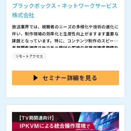
社内ネットワークから分離し、許可された端末からのみ
株式会社オープンソース活用研究所（
）
ブラックボックス・ネットワークサービス
KVM経由でアクセスを制御することで、高いセキュリテ
マジセミ株式会社（
）
株式会社
ィを確保しながら効率的な運用を実現します。
※共催、協賛、協力、講演企業は将来的に追加、削除さ
れる可能性があります。
放送業界では、視聴者のニーズの多様化や技術の進化に
伴い、制作現場の効率化と生産性向上がますます重要な
課題となっています。特に、コンテンツ制作のスピード
と品質を両立させるためには、円滑に作業できる環境を
番組制作現場において、機材やモニタリング環境の使い
整備することが求められてます。限られた予算の中で人
勝手や効率性は、スタッフの作業負担に大きく左右しま
リモートアクセス
員リソースを最大限に活用するため、機器設置ルーム間
す。特に、機材の配置や操作方法が煩雑化している現場
の移動時間削減や、シンプルな操作性で複数の機器を活
では、スタッフが複数の機器を操作する際に混乱を招い
KVMに限った話ではありませんが、安定・簡単というイ
用することが求められています。
たり、時間を無駄にしたりすることがよくあります。こ
メージのあるSDIと比べ、IP化することによる懸念をお
セミナー詳細を見る
のような課題を解決するためには、機器操作の一元化と
持ちの方もまだまだいるかと思います。 本セミナーで
リモート操作環境の整備が必要不可欠です。現在導入し
は、SDIと比較してのIP化の利点や、安定性や導入の難
※当日いただいたご質問は後日開催企業より直接回答さ
ているものの、効果的に利用できていない場合や、未だ
易度についても、仕組みや具体的な事例などを交え解説
せていただきます
導入できていない場合、どこから手をつけて良いのかに
をしていきます。
ブラックボックス・ネットワークサービス株式会社（
）
苦慮している現場担当者もいます。
株式会社オープンソース活用研究所（
）
マジセミ株式会社（
）
※共催、協賛、協力、講演企業は将来的に追加、削除さ