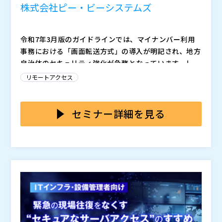
株式会社ピー・ビーシステムズ
令和7年3月版のガイドラインでは、マイナンバー利用
事務における「画面転送方式」の導入が明記され、地方
自治体のセキュリティ強化が急務となっています。しか
し、従来型VDIは高コストかつ導入に時間がかかり、現
多くの自治体では、ガイドライン対応の必要性を理解し
リモートアクセス
場では対応方法に頭を悩ませているのが実情です。限ら
つつも、「コストが高い」「運用が難しい」「既存PC
れた予算や既存インフラを活かしつつ、ガイドラインを
を活かしたい」といった制約の中で、実行に踏み切れな
満たす現実的な解決策を求める声が高まっています。
いケースが少なくありません。特に従来型VDIは、導入
本セミナーでは、「Citrix HDX」と「リモートPCアレ
セミナー詳細を見る
までの期間や人的リソースの確保がネックとなり、理想
イ」を組み合わせた、画面転送方式によるセキュアなデ
と現実のギャップに直面しています。こうした中、既存
ジタルワーク環境をご紹介します。導入ハードルの高い
資産を活用し、端末にデータを残さない「画面転送方
従来型VDIとは異なり、既存PCの活用、低コストでの迅
式」による、強固かつシンプルな構成が注目を集めてい
速な導入、端末にデータを残さない高セキュリティを同
ます。
時に実現可能です。実際の自治体での導入事例や構成イ
株式会社ピー・ビーシステムズ（
） アセンテック株式
メージも交えながら、令和7年版ガイドラインに準拠し
会社（
）
た、現場主導で実現できる強固なデジタルワーク環境の
株式会社CXJ（
）
構築法を解説します。
株式会社オープンソース活用研究所（
） マジセミ株式
会社（
）