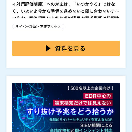
ィ対策評価制度）への対応は、「いつかやる」ではな
く、いよいよ今から準備を進めないと間に合わないテー
マになってきました。チェック項目や要求事項は公開さ
一方で、評価項目を上から順に読んでも「結局、何を確
れているものの、制度の意図を正しく解釈し、自社の実
認すれば良いのか」「社内のどこに聞けば良いのか」が
サイバー攻撃・不正アクセス
態と照らして客観的に判断することは容易ではありませ
分からず、手が止まってしまうケースが少なくありませ
ん。 特に、現場で回している運用（委託先管理、ルー
ん。資料は揃っているのに、確認作業が“抽象度の高い
本セミナーでは、SCS評価制度対応に向けて、評価項目
ル整備、インシデント対応、教育など）が「制度が求め
チェック”に留まり、実態が追えない状態です。 また、
を“実務の質問”に変換しながら現状確認を進める考え方
資料を見る
る合格水準」を満たしているかどうかの見極めには、高
対策が十分かどうかの判断ができないまま進めると、後
と進め方を、コンパクトに解説します。 約100社以上の
度な専門性と他社事例との比較視点などが必要不可欠で
になって抜けが見つかり、追加対応の工数が膨らむこと
自動車産業サイバーセキュリティガイドライン対策の支
NTTセキュリティ・ジャパン株式会社（
）
す。
もあります。限られた期間で確実に「合格水準」へ到達
援実績で得た知見をもとに、「チェック項目を読んでも
株式会社オープンソース活用研究所（
）
するには、実務に即した鋭い質問で実態を浮き彫りにす
動けない」状態から抜け出し、確認すべきポイントと情
マジセミ株式会社（
）
る、プロのノウハウを活用した効率的なアプローチが推
報収集の進め方を整理します。 制度対応をこれから本
※共催、協賛、協力、講演企業は将来的に追加、削除さ
奨されます。
格化させる方、自社の判断だけで進めることに不安があ
れる可能性があります。
る方は、ぜひお気軽にご参加ください。