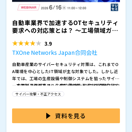
管理・アクセス制御・操作録画などを同時に実現できる
業本部 Regional Head of GTM & Solutions 菊池
のはなぜか——その仕組みと、実際の導入ステップ、成
隆吾
自動車業界で加速するOTセキュリティ
功事例をご説明します。
株式会社インターネットイニシアティブ（
）
マジセミ株式会社（
）
要求への対応策とは？ 〜工場領域ガイ
※共催、協賛、協力、講演企業は将来的に追加、削除さ
ドラインを踏まえた現...
れる可能性があります。
3.9
TXOne Networks Japan合同会社
自動車産業のサイバーセキュリティ対策は、これまでO
A環境を中心としたIT領域が主な対象でした。しかし近
年では、工場の生産設備や制御システムを狙ったサイバ
ー攻撃リスクが高まり、OT（制御・生産技術領域）に
一方で製造現場では、生産設備の停止リスクや保守契約
おける対策の重要性が急速に高まっています。 こうし
上の制約から、一般的なIT環境と同様のセキュリティ対
サイバー攻撃・不正アクセス
た背景から、日本自動車工業会（JAMA）および日本自
策を適用できないケースも少なくありません。また、現
動車部品工業会（JAPIA）は、OT環境向けの「工場領
在でもWindows 7などの古いOSを搭載した設備が稼働
本セミナーでは、「工場領域版ガイドライン V1.0」の
域版ガイドライン」を策定。2026年4月、「工場領域版
しているケースも存在しています。 さらに、「何から
ポイントを整理するとともに、OT環境特有の制約を踏
資料を見る
V1.0」が正式リリースされました。今後は、自動車メー
対応すべきかわからない」「工場を止められない」「O
まえた現実的なセキュリティ対策について解説します。
カーだけでなく、部品メーカーやサプライヤーを含めた
T環境に詳しい人材が不足している」といった課題か
特に、製造設備への影響を最小限に抑えながら進められ
TXOne Networks Japan合同会社（
）