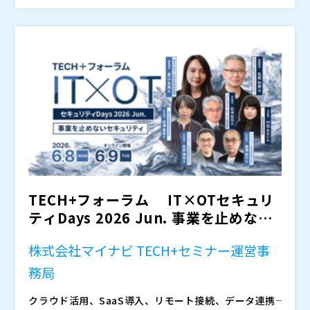
サプライチェーン全体で、OT環境を含めたセキュリテ
ら、ガイドライン対応の必要性を認識しつつも、具体的
るネットワーク型対策やUSB利用時のリスク低減策、O
マジセミ株式会社（
）
ィ対策への対応が求められていくと考えられます。
な対策に踏み出せない企業も多いのが現状です。
T環境の可視化・アクセス制御など、効果的で包括的な
※共催、協賛、協力、講演企業は将来的に追加、削除さ
OTセキュリティ対策について、自動車業界でのユース
れる可能性があります。
ケースを交えながら紹介します。
TECH+フォーラム IT×OTセキュリ
ティDays 2026 Jun. 事業を止めな
い...
株式会社マイナビ TECH+セミナー運営事
務局
クラウド活用、SaaS導入、リモート接続、データ連携―