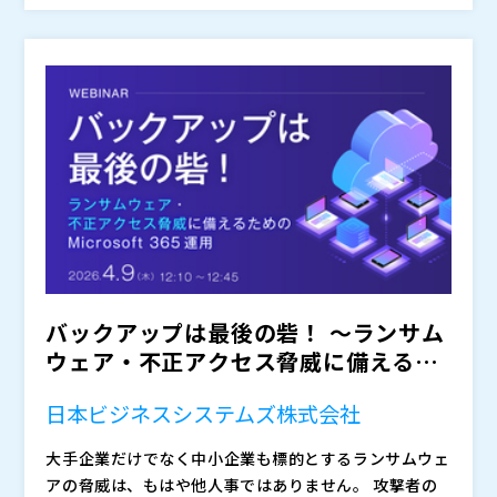
mptive Cybersecurity」の考え方が、事業継続と説明
で、検知しても次の一手が遅れやすくなります。結果と
あらゆる情報を根拠にできるため検知の精度を高めやす
株式会社オープンソース活用研究所（
）
責任の観点から重要度を増しています。
して「導入したのに活かしきれない」「複数サービスの
く、判断が速くなることで初動のスピードも上げやすい
マジセミ株式会社（
）
重複でコストが膨らむ」といった運用課題に直結しま
点が特徴であり、Rapid7のSOCが24時間体制で監視・
※共催、協賛、協力、講演企業は将来的に追加、削除さ
す。
検知・対応を支援することで、検知したら即インシデン
れる可能性があります。
ト対応へつなぐ「垣根のない運用」を現場で回る形に落
とし込みます。あわせて、検知・対応の“前段”としての
エクスポージャー管理（Exposure Management）の
考え方にも触れ、環境全体のアタックサーフェスに散在
する脆弱性や設定不備などの露出を把握し、攻撃者に悪
用されやすいリスクから優先順位を付けて低減していく
ことで、「どこを先に手当てすべきか」を明確にし、先
回りの精度を高めるための実務の勘所を整理します。
バックアップは最後の砦！ ～ランサム
ウェア・不正アクセス脅威に備えるた
めの Microsof...
日本ビジネスシステムズ株式会社
大手企業だけでなく中小企業も標的とするランサムウェ
アの脅威は、もはや他人事ではありません。 攻撃者の