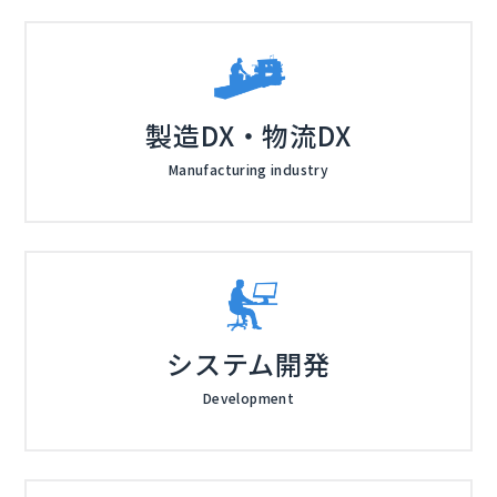
バックアップ運用について検討している方 ・すでにバ
日本ビジネスシステムズ株式会社
ックアップをとっているが運用面で課題を感じている方
１．記入いただきました個人情報に関しましては、当社
に則り、厳正に管理します。利用目的に関しましては、
同方針の「当社が主催するセミナー・トレーニング参加
製造DX・物流DX
者の方の個人情報の場合」に限定します。また、本イベ
日本ビジネスシステムズ株式会社 クラウドマネージド
ント・セミナーの開催・運営に関する案内及び、当社の
サービス事業本部 テクニカルサポートセンター TS3グ
Manufacturing industry
商品・サービスに関する案内・提案のご連絡の目的で、
ループ アシスタントマネージャー
利用させていただきます。 ２．記入いただいた情報を
クラウドマネージドサービス事業本部 テクニカルサポ
元に商品・サービスの情報や宣伝物等の提供、商品・サ
ートセンター シニアスペシャリスト
ービスの提案をさせていただく場合がございます、ご了
クラウドマネージドサービス事業本部 テクニカルサポ
承ください。
ートセンター TS2グループ アシスタントマネージャー
日本ビジネスシステムズ株式会社（
）
株式会社オープンソース活用研究所（
）
システム開発
マジセミ株式会社（
）
※共催、協賛、協力、講演企業は将来的に追加、削除さ
Development
れる可能性があります。