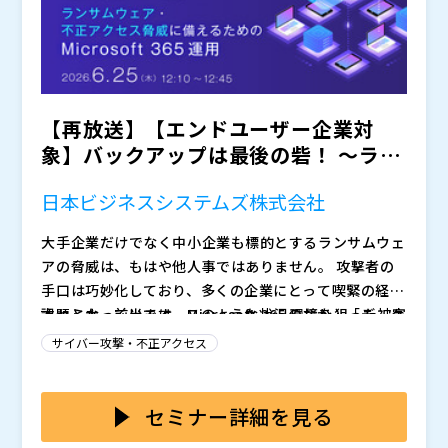
【再放送】【エンドユーザー企業対
象】バックアップは最後の砦！ ～ラン
サムウェア・不正アクセス...
日本ビジネスシステムズ株式会社
大手企業だけでなく中小企業も標的とするランサムウェ
アの脅威は、もはや他人事ではありません。 攻撃者の
手口は巧妙化しており、多くの企業にとって喫緊の経営
課題となっています。このような状況のなか、「データ
本セミナー前半では、Microsoft 365 環境を狙った被害
はクラウド環境にあるので安心」、「Microsoft 365／
事例や、ユーザーが陥りがちな落とし穴について取り上
サイバー攻撃・不正アクセス
Microsoft Entra ID（以下、Entra ID）はクラウドサ
げます。さらに、攻撃者によるデータ暗号化や Entra I
ービスだから安全」という声をよく耳にします。
D への不正アクセスなど、実際の攻撃手法を交えなが
また、セミナー後半では、ランサムウェア脅威からビジ
ら、クラウド環境においても企業が主体的にデータ保護
ネスの継続性を守るための「最後の砦」となる効果的な
セミナー詳細を見る
対策を講じることの重要性について解説します。
バックアップ戦略について、他社事例を紹介しつつ、対