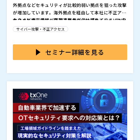
外拠点などセキュリティが比較的弱い拠点を狙った攻撃
利用させていただきます。 ２．記入いただいた情報を
クラウドマネージドサービス事業本部 テクニカルサポ
が増加しています。海外拠点を経由して本社に不正アク
元に商品・サービスの情報や宣伝物等の提供、商品・サ
ートセンター シニアスペシャリスト
セスされ機密情報が窃取されたり、サプライチェーン自
本ウェビナーでは、外部事業者が使い慣れているVPNを
ービスの提案をさせていただく場合がございます、ご了
クラウドマネージドサービス事業本部 テクニカルサポ
体を機能停止させるよう企業のネットワーク境界を守る
どのようなシステムに移行するのがよいのか、セキュリ
承ください。
ートセンター TS2グループ アシスタントマネージャー
サイバー攻撃・不正アクセス
仕組みとしてVPNは長年活用されてきましたが、近年、
ティ強化や利便性などを考慮しつつ、最適な解決策をご
日本ビジネスシステムズ株式会社（
）
VPN機器の脆弱性や認証情報の窃取を狙った攻撃が急増
紹介します。 ぜひご参加ください。
2026年06月24日（水曜日） 11:00 ～ 11:35(受付開
マジセミ株式会社（
）
しています。 多くの企業でリモートアクセスをVPNか
始:10:50)
セミナー詳細を見る
※共催、協賛、協力、講演企業は将来的に追加、削除さ
ら「ゼロトラスト」への移行する動きが着実に進んでい
Webセミナー
れる可能性があります。
るものの、各部門で独自で契約した外部事業者が、リモ
無料（事前登録制）
ートメンテナンス目的などで構築したVPN環境が情報シ
使い慣れたVPN環境をゼロトラストに移行することは、
ステム部の目をかいくぐって引き続き運用されているケ
企業や外部事業者にとって非常に負荷が高いことでしょ
ースが非常に多く存在します。インシデントが発生して
う。しかし、「社員のリモートアクセス」と「外部事業
からそういったVPN環境の存在が明らかになるケースも
者のリモートアクセス」を分けて考えることができれ
株式会社インターネットイニシアティブ グローバル
少なくなく、こうした見落とされた接続経路がまさに
ば、移行やその後の運用負荷は大幅に減らすこともでき
事業本部グローバル企画部 エキスパートプログラムマ
「攻撃の入口」となっていることから、外部事業者の脱
ます。本セッションではリモートアクセスの運用要件を
ネージャ 近藤知憲
VPNは 業種問わず多くの企業にとって優先して対応す
整理しながら、最適な「外部事業者の脱VPN」方法を解
前半では、外部事業者アクセスの“構造的なリスク”と専
べき課題です。
説します。
用設計の必要性を整理しましたが、本パートではその解
決策として「IIJ Safous特権リモートアクセス」をご紹
介します。最低限のIT環境の変更で、外部事業者の権限
株式会社インターネットイニシアティブ グローバル事