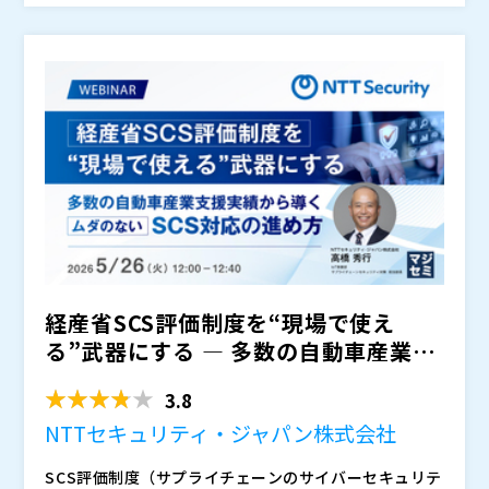
備”で終わらせず、事業停止を防ぐ実効性のあるリスク
け」「体制の維持」が難しくなります。結果として、必
荷を踏まえながら投資を最適化していくための観点（優
アクロニス・ジャパン株式会社（
）
管理につなげることが求められています。
要性は理解していても判断が進まず、対策が後手に回る
先順位付け、運用体制、継続的な改善の回し方など）を
株式会社オープンソース活用研究所（
）
ケースもあります。限られた予算と人員の中で、制度対
解説します。そのうえで、制度対応に向けて何をどの順
マジセミ株式会社（
）
応として説明できる対策を、無理なく回せる形で設計す
番で整備すべきかを“最短ルート”として分解し、限られ
※共催、協賛、協力、講演企業は将来的に追加、削除さ
ることが課題です。
た期間でも実行に移せる進め方を紹介します。 SCS評
れる可能性があります。
価制度対応をこれから本格化させる方、限られた体制で
実効性ある対策を前に進めたい方は、ぜひご参加くださ
い。
経産省SCS評価制度を“現場で使え
る”武器にする ― 多数の自動車産業支
援実績から導く、ムダ...
3.8
NTTセキュリティ・ジャパン株式会社
SCS評価制度（サプライチェーンのサイバーセキュリテ