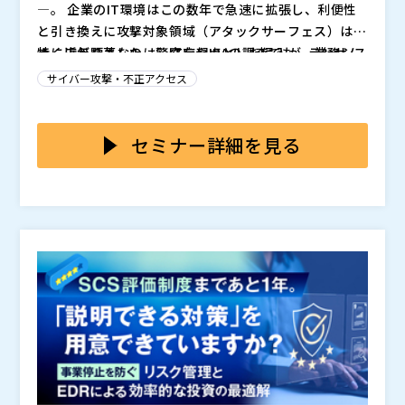
―。 企業のIT環境はこの数年で急速に拡張し、利便性
と引き換えに攻撃対象領域（アタックサーフェス）は大
きく広がりました。警察庁やIPAの調査でも、ランサム
特に近年顕著なのは、ITを起点とした侵入が、業務シス
ウェアやサプライチェーン攻撃は依然として増加傾向に
テム、クラウド、さらには現場システムへと連鎖的に影
サイバー攻撃・不正アクセス
あり、被害は情報システム部門にとどまらず、事業停止
響を及ぼす構造です。 かつて分離されていたITとOT
や社会的信用の失墜へと直結しています。
は、DXや可視化の名のもとに接続され、もはやどちら
一方で、セキュリティ対策は依然として「IT部門の仕
か一方だけを守る発想では、事業を守り切れなくなって
事」「現場の話」「制度対応」と分断されがちです。
セミナー詳細を見る
います。ITの設計・運用・委託判断が、そのまま生産停
しかし、実際に問われているのは、どこで止まると事業
止やサービス停止のリスクに変換される時代に入りまし
が止まるのかをIT起点で把握し、どう優先順位を付けて
本セミナーでは、「事業を止めないセキュリティ」をテ
た。
守るかという経営判断です。技術対策の有無ではなく、
ーマに、ITを出発点としてリスクがどう広がり、どう制
意思決定と連携設計が企業の耐久力を左右します。
御すべきかを整理します。制度動向、最新の攻撃事例、
IT／OT連携の実践知を通じて、情報システム、現場、
・会期 2026年 6月 8日 (月)～2026年 6月 9日 (火) ・
経営が同じ地図で議論できる状態をつくり、現実的に回
締切 2026年 6月 9日 (火) 17:00まで ・開催場所 オ
るセキュリティの考え方を共有します。
ンライン ・キャンペーン セッションの視聴＆アン
ケート回答でキャンペーンに自動エントリー！ 抽選
✓ 経営判断としてのサイバーセキュリティ ✓ 制度・社
で100名様にAmazonギフトカード1,000円分を贈呈し
会動向を踏まえた全社ガバナンス設計 ✓ リスクの可視
ます。 ※キャンペーン適用セッション数は近日公開
化と投資判断の軸 ✓ インシデント対応の実践プロセス
予定 ※視聴時間の不正やアンケート内容の不備等が
✓ 攻撃動向を踏まえた実践的な防御・運用 ✓ 既存環境
✓ 能動的サイバー防御法の成立と製造業への影響 ✓ 国
見られた場合、抽選対象外となる可能性がございます。
を前提とした現実的な対策
家関与型攻撃グループの最新動向 ✓ 自動車メーカー停