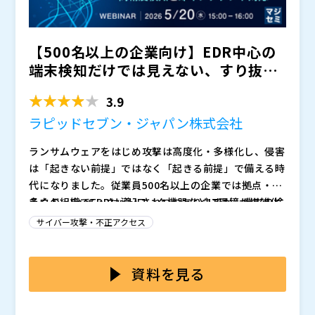
【500名以上の企業向け】EDR中心の
端末検知だけでは見えない、すり抜け
予兆をどう拾うか ～...
3.9
ラピッドセブン・ジャパン株式会社
ランサムウェアをはじめ攻撃は高度化・多様化し、侵害
は「起きない前提」ではなく「起きる前提」で備える時
代になりました。従業員500名以上の企業では拠点・ク
ラウド・SaaS・ネットワーク機器などIT環境が複雑化
多くの組織でEDRは導入されつつありますが、端末の検
し、各ツールの検知を個別に追うだけでは全体像が見え
知を起点にした監視設計では、ネットワークや認証、ク
サイバー攻撃・不正アクセス
にくく、断片的な予兆を“攻撃の流れ”としてつなぎ直し
ラウド、メールなど周辺のイベントと結び付けて「攻撃
て早いフェーズで封じ込める運用設計が求められていま
の流れ」として把握しづらく、すり抜け攻撃の予兆を取
本セミナーでは、EDR中心の端末検知だけに依存せず、
す。受け身の対応から一歩進め、自社環境の情報を元に
りこぼすリスクが残ります。さらにアラートが増えるほ
SIEMを核にネットワーク等を含む“環境全体”のログを
資料を見る
した予測を元に攻撃者の次の一手を見越して防御を先に
ど優先順位付けや一次調査に工数が吸われ、夜間休日や
相関分析して、断片的な兆候を一つの攻撃の流れとして
仕掛けていく、「先制的サイバーセキュリティ - Pree
海外拠点を含む24/365の継続監視が難しくなること
可視化する実践ポイントを解説します。SIEMベースで
ラピッドセブン・ジャパン株式会社（
）