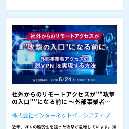
談形式でさまざまな疑問にお答えしていきます。
「いざという時に使える」バックアップや、管理コスト
を抑えつつ、確実なバックアップ運用を実現する方法に
ついて、最適なソリューションを紹介します。 Micros
oft 365 のデータ保護対策に不安を持つ IT 部門の方は
※2026年1月に開催し、ご好評をいただいたセミナーの
ぜひご参加ください。
リピート開催です。
2026年6月25日（木）12:10-12:45
１．ランサムウェアの国内事例と攻撃のトレンド ２．
実は Microsoft 365 も狙われている ３．最後の砦とな
るクラウドバックアップ取得の必要性 ４．対談セッシ
ョン ～他社事例から学ぶバックアップあるあるのお悩
・情報システム部門でセキュリティを担当、または運用
みと解決策～ ５．JBS 支援サービスの紹介
を担当している責任者の方 ・ランサムウェア対策を強
化したいがどこから手を付けてよいかわからない方 ・
バックアップ運用について検討している方 ・すでにバ
日本ビジネスシステムズ株式会社
社外からのリモートアクセスが""攻撃
ックアップをとっているが運用面で課題を感じている方
１．記入いただきました個人情報に関しましては、当社
に則り、厳正に管理します。利用目的に関しましては、
の入口""になる前に ～外部事業者アク
同方針の「当社が主催するセミナー・トレーニング参加
セスの「脱VPN」...
者の方の個人情報の場合」に限定します。また、本イベ
日本ビジネスシステムズ株式会社 クラウドマネージド
株式会社インターネットイニシアティブ
ント・セミナーの開催・運営に関する案内及び、当社の
サービス事業本部 テクニカルサポートセンター TS3グ
近年、VPNの脆弱性を狙った攻撃が急増しています。海
商品・サービスに関する案内・提案のご連絡の目的で、
ループ アシスタントマネージャー