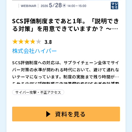
※在籍していない企業名の記載や明らかな氏名の偽り
止などの国内事例 ✓ レガシーシステムを触らずに守る
など、お申込時の登録内容に不備があった場合は抽選対
方法 ✓ IT部門とOT部門の連携体制の作り方 ✓ 経営課題
※セミナーの講演者や講演内容、講演時間は都合により
SCS評価制度まであと1年。「説明でき
象外となる可能性がございます。 ※当選発表は厳正
としてのリスク定量化と投資判断
変更となる場合がございますのであらかじめご了承くだ
な抽選の上、当選者ご本人様への当選通知メールをもっ
さい。 ※スケジュールおよびセッション内容は予告な
る対策」を用意できていますか？ 〜事
て代えさせていただきます。 ・主催 株式会社マイナ
しに変更になる場合があります。
株式会社マイナビ TECH+セミナー運営事務局（
）
業停止を防ぐリスク...
ビ TECH+セミナー運営事務局
Ｓｋｙ株式会社（
）
3.8
Claroty Ltd.（
）
株式会社ハイパー
マジセミ株式会社（
）
※共催、協賛、協力、講演企業は将来的に追加、削除さ
SCS評価制度への対応は、サプライチェーン全体でサイ
れる可能性があります。
バー対策の水準が問われる時代において、避けて通れな
いテーマになっています。制度の実施まで残り時間が限
られる中で、「何をどこまで準備しておくべきか」「説
しかし、SCS評価制度に向けてEDRやSOCなどの対策を
明できる形で整備できているか」が、現場だけでなく経
検討すると、コスト面・運用面のハードルが一気に上が
サイバー攻撃・不正アクセス
営課題としても重くなりつつあります。 一方で、対策
ることが少なくありません。ライセンス費用だけでな
を積み上げるほど運用は複雑化し、現場の負担は増えが
く、監視・アラート対応、ルール調整、運用手順の整備
本セミナーでは、SCS評価制度対応に向けて「説明でき
ちです。特に、インシデント対応や検知・防御の体制を
など、継続的な工数がかかるためです。 また、複数拠
る対策」を整備するための考え方と、事業停止を防ぐた
資料を見る
強化しようとすると、導入だけでなく継続的な運用まで
点やグループ会社、委託先を含むサプライチェーン全体
めのリスク管理の進め方を整理します。 あわせて、EDR
含めた設計が必要になります。制度対応を“書類上の整
を視野に入れると、「投資対効果の説明」「優先順位付
やSOCといった対策を検討する際に、コストと運用負
株式会社ハイパー（
）