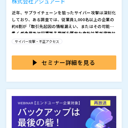
株式会社アシュアード
近年、サプライチェーンを狙ったサイバー攻撃は深刻化
しており、ある調査では、従業員1,000名以上の企業の
約6割が「取引先起因の情報漏えい、またはその可能
性」があったと回答するなど、堅牢な自社対策だけでは
多くの企業では、委託先評価をチェックシートで実施し
安全を担保できない時代に突入し、セキュリティの脆弱
ていますが、その作成・更新・回収・確認には膨大な手
サイバー攻撃・不正アクセス
な取引先や委託先が標的となるケースが増加していま
間と時間がかかります。年間数百件以上の調査を限られ
す。こうした背景から、金融庁や経済産業省のガイドラ
た人員で対応するケースも珍しくなく、結果として評価
本セミナーでは、アシュアードが提供する「企業評価サ
インでもサードパーティを含めたリスク評価の重要性が
作業が属人化し、判断基準のばらつきや回答の妥当性確
ービス」を活用し、従来のチェックシート運用の負担を
セミナー詳細を見る
強調され、取引先のセキュリティ対策強化は企業にとっ
認の難しさから品質低下を招いています。本業リソース
軽減する新しい方法を紹介します。有資格のセキュリテ
て喫緊の課題であり、経営上の優先事項となっていま
を圧迫し、対応遅延やリスク見落としに直結する状況は
ィ専門家がISOやNISTなどの国際標準に準拠した基準
株式会社アシュアード（
）
す。
多くの組織で共通の課題となっており、従来の手法では
で評価を代行し、網羅性と客観性を担保します。さらに
マジセミ株式会社（
）
持続性・拡張性に限界が生じています。
評価結果はプラットフォームで一元管理され、虚偽回答
※共催、協賛、協力、講演企業は将来的に追加、削除さ
防止や最新リスクへの迅速な対応が可能となります。こ
れる可能性があります。
れにより、委託先評価にかかる工数を大幅に削減すると
同時に、サプライチェーン全体のセキュリティ品質を高
めることができます。効率化と信頼性強化を両立した実
践的アプローチを具体的な事例を交えてご紹介します。