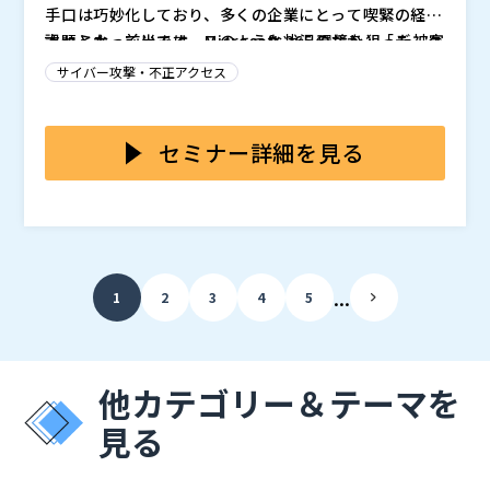
手口は巧妙化しており、多くの企業にとって喫緊の経営
課題となっています。このような状況のなか、「データ
本セミナー前半では、Microsoft 365 環境を狙った被害
はクラウド環境にあるので安心」、「Microsoft 365／
事例や、ユーザーが陥りがちな落とし穴について取り上
サイバー攻撃・不正アクセス
Microsoft Entra ID（以下、Entra ID）はクラウドサ
げます。さらに、攻撃者によるデータ暗号化や Entra I
ービスだから安全」という声をよく耳にします。
D への不正アクセスなど、実際の攻撃手法を交えなが
また、セミナー後半では、ランサムウェア脅威からビジ
ら、クラウド環境においても企業が主体的にデータ保護
ネスの継続性を守るための「最後の砦」となる効果的な
セミナー詳細を見る
対策を講じることの重要性について解説します。
バックアップ戦略について、他社事例を紹介しつつ、対
談形式でさまざまな疑問にお答えしていきます。
「いざという時に使える」バックアップや、管理コスト
を抑えつつ、確実なバックアップ運用を実現する方法に
ついて、最適なソリューションを紹介します。 Micros
oft 365 のデータ保護対策に不安を持つ IT 部門の方は
※2026年1月に開催し、ご好評をいただいたセミナーの
...
1
2
3
4
5
ぜひご参加ください。
リピート開催です。
2026年4月9日（木）12:10-12:45
１．ランサムウェアの国内事例と攻撃のトレンド ２．
実は Microsoft 365 も狙われている ３．最後の砦とな
他カテゴリー＆テーマを
るクラウドバックアップ取得の必要性 ４．対談セッシ
見る
ョン ～他社事例から学ぶバックアップあるあるのお悩
・情報システム部門でセキュリティを担当、または運用
みと解決策～ ５．JBS 支援サービスの紹介
を担当している責任者の方 ・ランサムウェア対策を強
化したいがどこから手を付けてよいかわからない方 ・