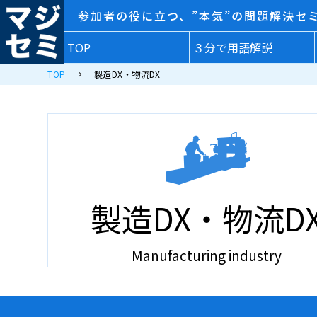
参加者の役に立つ、”本気”の問題解決セ
TOP
３分で用語解説
TOP
製造DX・物流DX
製造DX・物流D
Manufacturing industry