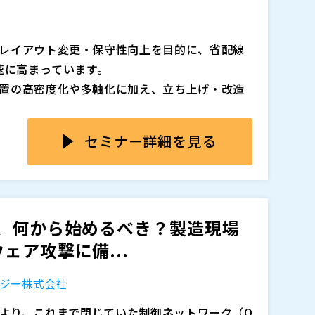
レイアウト変更・保守性向上を目的に、省配線
速に高まっています。
置の高密度化や多軸化に加え、立ち上げ・改造
化や配線工数の削減が重要なテーマとなってお
ィールドネットワークを活用した構成が一般化しつつ
セミナー詳細を見る
が求められる現場では、制御精度を優先するあ
を選定してしまい、結果として構成が過剰になって
cks）を正しく使いこなすための知見や検証環境が十分で
、何から始めるべき？製造現場
う判断が重なり、想定以上にコストが膨らんで
ェア攻撃に備...
構成が難しく手を出せていない」 「高精度制御
ジー株式会社
た」 「リモートI/Oは遅延が不安で結局使え
に心当たりはないでしょうか。
により、これまで閉じていた制御ネットワーク（O