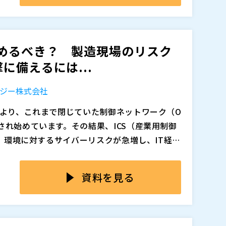
を選定してしまい、結果として構成が過剰になって
cks）を正しく使いこなすための知見や検証環境が十分で
めるべき？ 製造現場のリスク
う判断が重なり、想定以上にコストが膨らんで
に備えるには...
構成が難しく手を出せていない」 「高精度制御
ジー株式会社
た」 「リモートI/Oは遅延が不安で結局使え
に心当たりはないでしょうか。
により、これまで閉じていた制御ネットワーク（O
要十分なコストと構成で実現できる「ちょうど
され始めています。その結果、ICS（産業用制御
T）環境に対するサイバーリスクが急増し、IT経由
、遅延が許されない高精度制御を実現しつつ、
た。近年のランサムウェアなどのサイバー攻撃
ていても「まず何から始めればよいのか分からな
具体的な方法として、「EthetCAT対応 CO
ただ、OTネットワークの広域化・複雑化したこと
ません。例えば、拠点や装置ごとに監視が分断
資料を見る
。
えすぎて監視が困難」などの課題が発生してい
ず、通信の「正常・異常」を即座に判断できな
anoシリーズ」は、DC同期に対応し、誤差1µs以内の高
“死角”は、脅威検知や障害対応の遅れを招き、
ネットワークTAPによる接続やパケットブロー
い通信の“死角”が、サイバー攻撃の侵入経路や障
ロット構成で必要最小限のI/Oをシンプルに構成で
トワークセキュリティ担当者の中には「インフ
影響を与えるのではという誤解も根強く残って
。こうした課題を解決するためにOTセキュリテ
Tセキュリティ対策をどこから始めるべきか模索
放置すれば、ランサムウェアなどの脅威を検知でき
ょうか。 本セミナーは、製造業のIT部門に所属