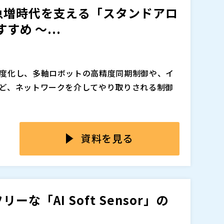
トI/Oでも高精度制御が可能な理由、そして過
急増時代を支える「スタンドアロ
うか。
は可視化を起点に、リスクを正確に把握する仕組
ットワークセキュリティ担当者、生産技術部門
成の考え方を分かりやすく解説します。
すめ ～...
ィにおける運用課題を整理するとともに、OTネッ
んでいる方 ・リモートI/Oを使いたいが、遅延
を実現するNozomi NetworksとKeysi
密加工装置の制御設計を担当されている方 ・Et
ト
ションをご紹介します。 「OTセキュリティの重要性は
用したい方
が知りたい」という方にお勧めの内容です。OT
度化し、多軸ロボットの高精度同期制御や、イ
践的な方法をお確かめください。
追加、削除される可能性があります。
ど、ネットワークを介してやり取りされる制御
ン制御を担ってきたPLCに加え、大容量データ
追加、削除される可能性があります。
ベースの制御システムの活用が拡大しています。
資料を見る
たものの、高解像度画像解析や多軸モーションの
リングなど高負荷処理の多様化により、CPU・
負荷は加速度的に増大しています。その結果、要
ています。
マルチコア化、リアルタイムOS導入、PLCやI/
「AI Soft Sensor」の
化を進めてきました。しかし、これらの方法だけ
、構成の複雑化や配線の迷路化を招き、システ