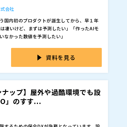
します。
CIeカード『AdEXP1589』を活用し、PCのCPU負
株式会社
同期制御通信を実現する方法をご紹介します。
るスタンドアロン型制御用PCIeボードです。1Gbp
行う国内初のプロダクトが誕生してから、早１年
間の同期精度±1µs以下を実現します。さら
ystemは凄いけど、まずは予測したい」「作ったAIモ
の専用プロセッサに任せることで、PCの負荷を
いなかった数値を予測したい」
応答遅延を抑制し、制御ネットワークの安定し
行う製造装置メーカーの開発・設計担当者 ・制
t Sensor」です。
安定化に課題を感じている生産技術エンジニア
、以下が考えられる。
資料を見る
活用した高速・大容量制御通信の導入を検討している方
U負荷の増加を回避しながらネットワーク制御の性
にメンテナンスが必要になる
を重視し、システム更新・改修コストの削減を目
のか？
法をご説明します。
ンナップ】屋外や過酷環境でも設
測までの時間を短くしたい、安全のために有毒
追加、削除される可能性があります。
」のすす...
ェアセンサーのバックアップセンサーを構築し
実に多岐にわたります。
やニーズ、さらに適用箇所の探し方についてご説明すると
方法の違いや、AI Autopilot Systemとの相乗効果
現するための保全DXが急務となっています。設