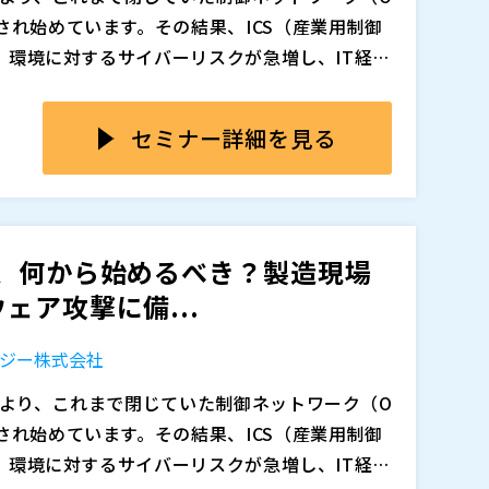
要十分なコストと構成で実現できる「ちょうど
され始めています。その結果、ICS（産業用制御
T）環境に対するサイバーリスクが急増し、IT経由
、遅延が許されない高精度制御を実現しつつ、
た。近年のランサムウェアなどのサイバー攻撃
ていても「まず何から始めればよいのか分からな
具体的な方法として、「EthetCAT対応 CO
ただ、OTネットワークの広域化・複雑化したこと
ません。例えば、拠点や装置ごとに監視が分断
セミナー詳細を見る
。
えすぎて監視が困難」などの課題が発生してい
ず、通信の「正常・異常」を即座に判断できな
anoシリーズ」は、DC同期に対応し、誤差1µs以内の高
“死角”は、脅威検知や障害対応の遅れを招き、
ネットワークTAPによる接続やパケットブロー
い通信の“死角”が、サイバー攻撃の侵入経路や障
ロット構成で必要最小限のI/Oをシンプルに構成で
トワークセキュリティ担当者の中には「インフ
影響を与えるのではという誤解も根強く残って
。こうした課題を解決するためにOTセキュリテ
Tセキュリティ対策をどこから始めるべきか模索
放置すれば、ランサムウェアなどの脅威を検知でき
ょうか。 本セミナーは、製造業のIT部門に所属
トI/Oでも高精度制御が可能な理由、そして過
、何から始めるべき？製造現場
うか。
は可視化を起点に、リスクを正確に把握する仕組
ットワークセキュリティ担当者、生産技術部門
成の考え方を分かりやすく解説します。
ェア攻撃に備...
ィにおける運用課題を整理するとともに、OTネッ
んでいる方 ・リモートI/Oを使いたいが、遅延
を実現するNozomi NetworksとKeysi
密加工装置の制御設計を担当されている方 ・Et
ジー株式会社
ションをご紹介します。 「OTセキュリティの重要性は
用したい方
が知りたい」という方にお勧めの内容です。OT
により、これまで閉じていた制御ネットワーク（O
践的な方法をお確かめください。
追加、削除される可能性があります。
され始めています。その結果、ICS（産業用制御
T）環境に対するサイバーリスクが急増し、IT経由