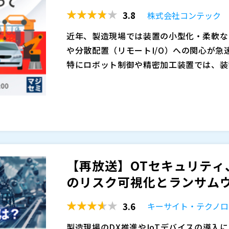
3.8
株式会社コンテック
近年、製造現場では装置の小型化・柔軟な
や分散配置（リモートI/O）への関心が急
特にロボット制御や精密加工装置では、装
の頻度が高まる中で、制御盤の省スペース
り、EtherCATをはじめとする高速フ
あります。
しかしながら、高精度な同期制御や低遅延
まり、必要以上に高機能なマスタやI/O
しまうケースも少なくありません。
特に、DC同期（Distributed Clo
【再放送】OTセキュリティ
ない場合、「性能に余裕を持たせる」とい
のリスク可視化とランサムウ
しまうことがあります。
例えば、 「DC同期を使いたいが、設定や
3.6
キーサイト・テクノロ
のためにコストが想定以上に膨らんでしまっ
ず、配線が複雑化」 といった“あるある”
製造現場のDX推進やIoTデバイスの導入