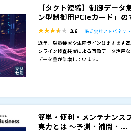
DC同期の基本と実装時のポイント、リモー
【タクト短縮】制御データ
している状況の方も多いのではないでしょ
ず、被害が拡大する恐れがあります。まず
されているネットワーク担当者、またはネ
キーサイト・テクノロジー株式会社（
）
剰設計を避けてコストと性能を両立する構
ン型制御用PCIeカード」のす
みづくりが求められています。
の方を対象に開催します。OTセキュリテ
SCSK株式会社（
）
・高精度制御が必要だが、構成やコストに悩
トワークを安全に監視し、リアルタイムでの可視化
株式会社テリロジー（
）
や同期精度に不安がある方 ・ロボット・精
3.6
株式会社アドバネッ
ght Technologiesの連携ソリュー
株式会社オープンソース活用研究所（
）
herCATやDC同期をこれから本格的に活
わかっているが、まず何から始めるべきか
マジセミ株式会社（
）
近年、製造装置や生産ラインはますます高
株式会社コンテック（
）
環境を守りたい方は、ぜひ本セミナーで実
※共催、協賛、協力、講演企業は将来的に
ンライン検査装置による画像データ活用な
株式会社オープンソース活用研究所（
）
データ量が急増しています。
マジセミ株式会社（
）
こうした中、装置間の同期や高速モーショ
※共催、協賛、協力、講演企業は将来的に
処理や高度な演算を可能にする産業用PC
しかしながら、PC化で処理能力は向上し
フィードバック、センサーの高周波サンプ
通信帯域・OSスケジューリングにかかる
求性能を安定して満たせないケースが増え
この課題に対し、現場ではCPU性能向上や
簡単・便利・メンテナンスフリーな
Oモジュールの増設といった方法で性能強
実力とは ～予測・補間・...
では負荷集中や遅延を根本的に解消できず