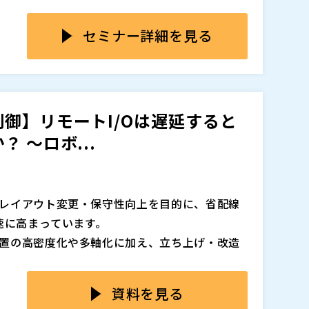
た。近年のランサムウェアなどのサイバー攻撃
ていても「まず何から始めればよいのか分からな
追加、削除される可能性があります。
ただ、OTネットワークの広域化・複雑化したこと
ません。例えば、拠点や装置ごとに監視が分断
セミナー詳細を見る
えすぎて監視が困難」などの課題が発生してい
ず、通信の「正常・異常」を即座に判断できな
“死角”は、脅威検知や障害対応の遅れを招き、
ネットワークTAPによる接続やパケットブロー
い通信の“死角”が、サイバー攻撃の侵入経路や障
トワークセキュリティ担当者の中には「インフ
影響を与えるのではという誤解も根強く残って
。こうした課題を解決するためにOTセキュリテ
Tセキュリティ対策をどこから始めるべきか模索
放置すれば、ランサムウェアなどの脅威を検知でき
ょうか。 本セミナーは、製造業のIT部門に所属
御】リモートI/Oは遅延すると
うか。
は可視化を起点に、リスクを正確に把握する仕組
ットワークセキュリティ担当者、生産技術部門
 ～ロボ...
ィにおける運用課題を整理するとともに、OTネッ
を実現するNozomi NetworksとKeysi
ションをご紹介します。 「OTセキュリティの重要性は
が知りたい」という方にお勧めの内容です。OT
レイアウト変更・保守性向上を目的に、省配線
践的な方法をお確かめください。
追加、削除される可能性があります。
速に高まっています。
置の高密度化や多軸化に加え、立ち上げ・改造
化や配線工数の削減が重要なテーマとなってお
ィールドネットワークを活用した構成が一般化しつつ
資料を見る
が求められる現場では、制御精度を優先するあ