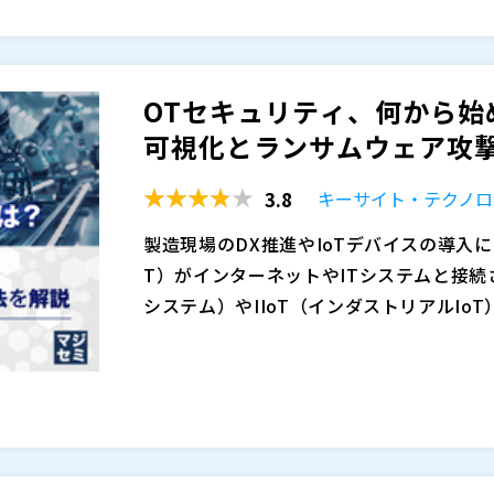
まり、必要以上に高機能なマスタやI/O
しまうケースも少なくありません。
特に、DC同期（Distributed Clo
OTセキュリティ、何から始
ない場合、「性能に余裕を持たせる」とい
可視化とランサムウェア攻撃
しまうことがあります。
例えば、 「DC同期を使いたいが、設定や
3.8
キーサイト・テクノロ
のためにコストが想定以上に膨らんでしまっ
ず、配線が複雑化」 といった“あるある”
製造現場のDX推進やIoTデバイスの導入
今、求められているのは必要な性能を、必
T）がインターネットやITシステムと接続
いい」選択肢です。
システム）やIIoT（インダストリアルIo
本セミナーでは、ロボット・精密加工など
の攻撃による被害も現実のものとなりまし
実際、OTセキュリティの重要性は理解し
省配線・分散配置を無理なく取り入れるための
による被害は広がりを見せる一方です。 
い」と感じている担当者の声は少なくあり
NPROSYS® nanoシリーズ」を紹介します
で「全体像が見えない」「データ流量が増
され、ネットワーク全体の状況を把握でき
「EtherCAT対応 CONPROSYS® n
ます。そうした可視化されていない通信の
いことが不安につながっています。また、
OTネットワークでは、可視化されていな
精度なI/O同期を実現しながら、4／8ス
被害拡大の要因となります。製造業のネッ
カーの導入は複雑で、制御ネットワークに
害対応の遅れにつながるリスクがあります
きるEtherCATリモートI/Oカプラです。
ラは守れているはず」と考えながらも、O
います。 こうした“見えないリスク”を
ィをどのように強化していけば良いのでし