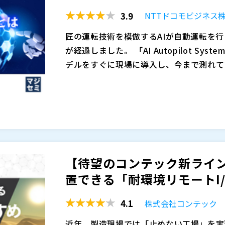
ムの信頼性や稼働安定性にも悪影響を及ぼ
本セミナーでは、CC-Link IE TSN対応P
3.9
NTTドコモビジネス
荷を軽減しつつ、高速・大容量・高精度な
『AdEXP1589』は、産業用PCに増設す
匠の運転技術を模倣するAIが自動運転を
s通信と高精度な時刻同期機能により、装置
が経過しました。 「AI Autopilot S
に、制御通信や演算処理の一部をカード内
デルをすぐに現場に導入し、今まで測れて
大幅に削減。ジッタ（動作のばらつき）、
・多軸モーション制御や装置間同期制御を
そんなお客様意見から誕生したのが「AI Sof
た長期運用と保守性向上を両立します。
御データ量の増加によりタクト短縮や応答
Soft Sensorの導入を拒む障壁として
・CC-Link IE TSNネットワークを
１.モデル作成の難しさ（敷居の高さ） ２.作ったモデルをすぐに現場に導入できない ３.導
・産業用PCベースの制御システムでCP
株式会社アドバネット（
）
入しても、環境の変化に対応できず、すぐ
能向上を実現したい方 ・保守性や拡張性
CC-Link協会（
）
こうした問題・課題をどのように克服した
指している方
株式会社オープンソース活用研究所（
）
AI Soft Sensorの特徴や有効な活用方
マジセミ株式会社（
）
【待望のコンテック新ライ
予測をしたい、データの補間をしたい、計
※共催、協賛、協力、講演企業は将来的に
置できる「耐環境リモートI/O
なガスの分析頻度を減らしたい、ハードウ
たい――。 AI Soft Sensor のニーズは
4.1
株式会社コンテック
AI Soft Sensor がもたらす価値
ともに、AI Autopilot Systemとの導入
近年、製造現場では「止めない工場」を実