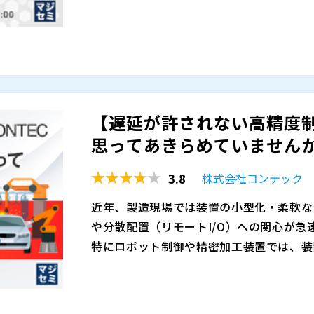
の攻撃による被害も現実のものとなりまし
実際、OTセキュリティの重要性は理解し
※共催、協賛、協力、講演企業は将来的に
による被害は広がりを見せる一方です。 
い」と感じている担当者の声は少なくあり
で「全体像が見えない」「データ流量が増
され、ネットワーク全体の状況を把握でき
ます。そうした可視化されていない通信の
いことが不安につながっています。また、
OTネットワークでは、可視化されていな
被害拡大の要因となります。製造業のネッ
カーの導入は複雑で、制御ネットワークに
害対応の遅れにつながるリスクがあります
ラは守れているはず」と考えながらも、O
います。 こうした“見えないリスク”を
ィをどのように強化していけば良いのでし
【遅延が許されない高精度制
している状況の方も多いのではないでしょ
ず、被害が拡大する恐れがあります。まず
されているネットワーク担当者、またはネ
キーサイト・テクノロジー株式会社（
）
思ってあきらめていませんか？
みづくりが求められています。
の方を対象に開催します。OTセキュリテ
SCSK株式会社（
）
トワークを安全に監視し、リアルタイムでの可視化
株式会社テリロジー（
）
3.8
株式会社コンテック
ght Technologiesの連携ソリュー
株式会社オープンソース活用研究所（
）
わかっているが、まず何から始めるべきか
マジセミ株式会社（
）
近年、製造現場では装置の小型化・柔軟な
環境を守りたい方は、ぜひ本セミナーで実
※共催、協賛、協力、講演企業は将来的に
や分散配置（リモートI/O）への関心が急
特にロボット制御や精密加工装置では、装
の頻度が高まる中で、制御盤の省スペース
り、EtherCATをはじめとする高速フ
あります。
しかしながら、高精度な同期制御や低遅延