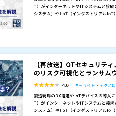
今、求められているのは必要な性能を、必
T）がインターネットやITシステムと接続
いい」選択肢です。
システム）やIIoT（インダストリアルIo
本セミナーでは、ロボット・精密加工など
の攻撃による被害も現実のものとなりまし
実際、OTセキュリティの重要性は理解し
省配線・分散配置を無理なく取り入れるための
による被害は広がりを見せる一方です。 
い」と感じている担当者の声は少なくあり
NPROSYS® nanoシリーズ」を紹介します
で「全体像が見えない」「データ流量が増
され、ネットワーク全体の状況を把握でき
「EtherCAT対応 CONPROSYS® n
ます。そうした可視化されていない通信の
いことが不安につながっています。また、
OTネットワークでは、可視化されていな
精度なI/O同期を実現しながら、4／8ス
被害拡大の要因となります。製造業のネッ
カーの導入は複雑で、制御ネットワークに
害対応の遅れにつながるリスクがあります
きるEtherCATリモートI/Oカプラです。
ラは守れているはず」と考えながらも、O
います。 こうした“見えないリスク”を
ィをどのように強化していけば良いのでし
DC同期の基本と実装時のポイント、リモー
【再放送】OTセキュリティ
している状況の方も多いのではないでしょ
ず、被害が拡大する恐れがあります。まず
されているネットワーク担当者、またはネ
キーサイト・テクノロジー株式会社（
）
剰設計を避けてコストと性能を両立する構
のリスク可視化とランサムウ
みづくりが求められています。
の方を対象に開催します。OTセキュリテ
SCSK株式会社（
）
・高精度制御が必要だが、構成やコストに悩
トワークを安全に監視し、リアルタイムでの可視化
株式会社テリロジー（
）
や同期精度に不安がある方 ・ロボット・精
4.0
キーサイト・テクノロ
ght Technologiesの連携ソリュー
株式会社オープンソース活用研究所（
）
herCATやDC同期をこれから本格的に活
わかっているが、まず何から始めるべきか
マジセミ株式会社（
）
製造現場のDX推進やIoTデバイスの導入
株式会社コンテック（
）
環境を守りたい方は、ぜひ本セミナーで実
※共催、協賛、協力、講演企業は将来的に
T）がインターネットやITシステムと接続
株式会社オープンソース活用研究所（
）
システム）やIIoT（インダストリアルIo
マジセミ株式会社（
）