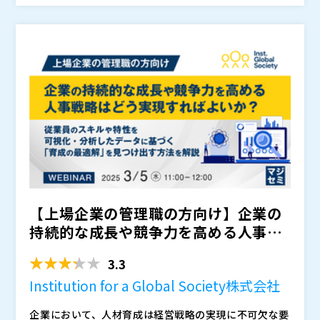
ーチを、具体的な事例とともにご紹介します。
マネジメントシステムがデータを格納する「ハコ」と捉
善を繰り返しているのです。その鍵となるのが、能力デ
株式会社オープンソース活用研究所（
）
えると、IGSが提供するGROWは、そこに加えるべき人
ータを活用したPDCAサイクルの実践です。 まず、組織
マジセミ株式会社（
）
材の「能力」を、「測る」ことができるツールです。ま
の現状を正しく測定し、どこに競争優位のポテンシャル
※共催、協賛、協力、講演企業は将来的に追加、削除さ
ずは、現状把握のための測定＝組織力の診断から始め、
や課題があるのかを把握する。そして、求める人材の質
れる可能性があります。
そこから、目指す組織づくりに向けた自分たちが必要と
（ものさし）を定義し、施策を実行する。その後、再測
する「人材の質（ものさし）」を明確にすることが重要
定による効果検証を行い、改善を続けていく。このサイ
です。ものさしがあるからこそ、それに対する組織の現
クルを回し続けることで、組織の人材戦略が単なる「計
在地の把握、競合企業と比較しての優位性や課題を確認
画」ではなく、「実行と進化」を伴うものへと変わりま
することができます。各種人事施策の目的も明確とな
す。 本ウェビナーでは、GROWを活用した企業の成功
り、その効果や反応も、能力の再測定することで可能と
事例を交えながら、競争優位な組織をつくるための実践
なります。「ものさし」に照らしながら「能力」データ
的な方法を解説します。人的資本経営を本格的に進めた
の再測定と分析を繰り返していくことで、自社の人材に
い企業にとって、能力データを活用したPDCAサイクル
【上場企業の管理職の方向け】企業の
おける強みと課題を明確にし、その競争力を評価できる
の実践は避けては通れません。 「競争力の源泉は
ようになるのです。経営層が人的資本を活用し、より効
人」。 その強みを測り、動かし続けるための方法を学
持続的な成長や競争力を高める人事戦
果的なタレントマネジメントを実施するためには、何よ
び、あなたの組織の未来を一緒に考えませんか？
略はどう実現すればよいか...
りもまず「ものさし」をつくることが重要なのです。
3.3
Institution for a Global Society株式会社
企業において、人材育成は経営戦略の実現に不可欠な要