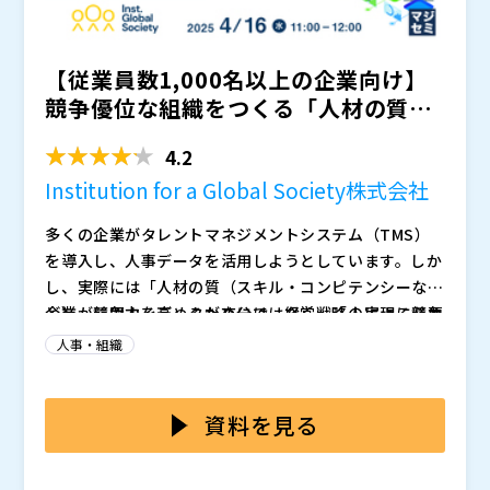
を生んでいます。 本講演では再雇用制度を経営戦略と
そ、制度は仕組みとして機能します。 本講演では、制
グローウィン・パートナーズ株式会社（
）
して再設計するための視点と、役割・報酬・評価を見直
度変更の背景と企業の狙いをふまえながら、ミドルシニ
株式会社ライフワークス（
）
【従業員数1,000名以上の企業向け】
す実践的なアプローチを紹介します。
ア層の理解と活用を促すためのソフト施策の設計と実践
株式会社オープンソース活用研究所（
）
例を解説します。
マジセミ株式会社（
）
競争優位な組織をつくる「人材の質」
※共催、協賛、協力、講演企業は将来的に追加、削除さ
とは？ 能力データ ...
れる可能性があります。
4.2
Institution for a Global Society株式会社
多くの企業がタレントマネジメントシステム（TMS）
を導入し、人事データを活用しようとしています。しか
し、実際には「人材の質（スキル・コンピテンシーな
ど）」に関するデータが充分ではなく、「人による競争
企業が競争力を高めるためには、経営戦略の実現に必要
優位性」を築くための要素が不足しているのが現状で
な「人材の質（ものさし）」を正しく定義し、それを基
人事・組織
す。 本ウェビナーでは、経営戦略の実現に必要な人材
に成長戦略を描くことが不可欠です。しかし、多くの企
の質を定義し、その「ものさし」で組織を測り、課題を
業ではタレントマネジメントシステム（TMS）を導入
競争力のある企業は、タレントマネジメントを「従業員
発見・改善し続けることで、タレントマネジメントを高
し、様々な人事データを保持しているものの、人的資本
データを格納する場所」ではなく、そこを基点に「動か
資料を見る
度化する手法を解説します。 人材の能力データを取得
である人材の「能力（スキル・コンピテンシー）」に関
す仕組み」として捉えています。つまり、単にデータを
し、PDCAを回しながら強い組織をつくる実践的アプロ
しては可視化できていない現状があります。 タレント
蓄積するのではなく、それをもとに意思決定を行い、改
Institution for a Global Society株式会社（
）