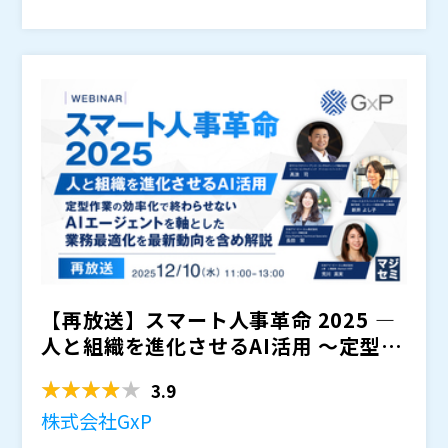
整える絶好の機会です。
すく解説します。
（１）2026年以降の法改正を総まとめ ・法改正タイム
ラインの全貌（社会保険の適用拡大、雇用保険の適用拡
大） ・育児・介護休業法と「個の尊重」 ・フリーラン
ス新法・高年齢者雇用 ・副業における労働時間通算の
（２）給与・勤怠・契約ルールの制度断捨離と簡素化
緩和
・業務の「棚卸し」と制度の「断捨離」 （給与、勤
怠、契約関連） ・「総論賛成・各論反対」を乗り越え
る実務テクニック
（３）人事労務改革を実現するための実践ロードマップ
・As-Is業務フローの可視化と課題抽出 ・本当にシステ
ムの機能をフル活用しているか ・アウトソーシング（B
PO）の戦略的活用 ・人事担当者が描く理想的なTo-Be
（４）質疑応答 皆様からのご質問にお答えします。 ※
の実現
ご質問はお申し込み時もしくはZoomのQ&Aボタンから
承っています。 ※ご質問の数や内容によっては、すべ
【再放送】スマート人事革命 2025 ―
てのご質問にお応えできない可能性がございます。あら
※本セミナーは以前開催した同名セミナーの内容と重複
かじめご了承ください。
する箇所がございます。
人と組織を進化させるAI活用 〜定型作
グローウィン・パートナーズ株式会社（
）
業の効率化で...
株式会社東京海上日動パートナーズTOKIO（
）
3.9
株式会社オービックビジネスコンサルタント（
）
株式会社GxP
株式会社オープンソース活用研究所（
）