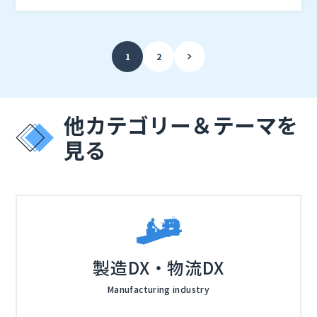
効率的な事業運営を支援することで、持続可能な成長を
株式会社オープンソース活用研究所（
） マジセミ株式
実現するための具体的な方策をお伝えします。
会社（
） ※共催、協賛、協力、講演企業は将来的に追
加、削除される可能性があります。
1
2
他カテゴリー＆テーマを
見る
製造DX・物流DX
Manufacturing industry