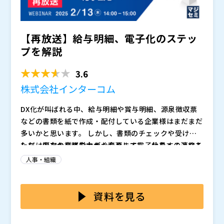
戦略的人事マネジメントが可能となります。 GROWシ
リーズは、データを蓄積すること自体が目的ではなく、
【再放送】給与明細、電子化のステッ
収集したデータを基にした課題の特定と施策への反映、
さらには継続的な改善サイクルの実現を支援するための
プを解説
ツールです。企業の持続的な成長と競争力強化に貢献す
る人事戦略の実現に向け、ぜひ本セミナーでその具体的
3.6
な活用方法をご確認ください。
株式会社インターコム
DX化が叫ばれる中、給与明細や賞与明細、源泉徴収票
などの書類を紙で作成・配付している企業様はまだまだ
多いかと思います。 しかし、書類のチェックや受け渡
しには少なからず労力がかかりますし、社員への連絡も
ただ、既存の業務を大きく変更して電子化をするとなる
紙で行うとなると、紙のコストも馬鹿になりません。
と、 ・そもそもどうやって電子化するのか？ ・現在使
人事・組織
そのような課題を、「ITを取り入れて解決したい」と検
っている給与計算システム自体を変えないといけないの
討されている企業もいらっしゃると思います。
ではないか？ ・移行に大変な労力が必要なのではない
今回のセミナーでは、そのような不安を解消すべく、給
か？ ・電子化して給与明細の書式が変わると社員にと
与明細などの書類の電子化の手順をお伝えします。 具
資料を見る
ってわかりにくいのではないか？ ・社員に明細書はき
体的にどのように電子化を進めればよいのか、どのよう
ちんと届くのだろうか？ といった不安もあると思いま
に今あるシステムと連携してスムーズに社内に導入でき
※当日いただいたご質問は後日開催企業より直接回答さ