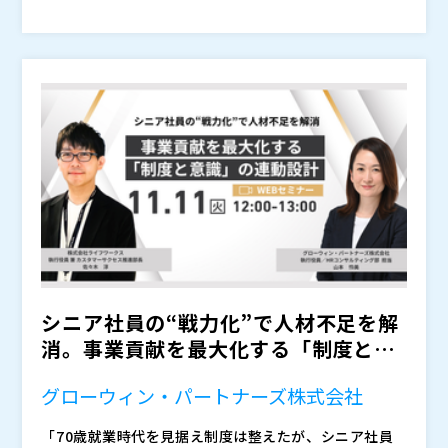
AIが変える人事の役割」を通じ、急成長する組織におい
最後に、日本アイ・ビー・エム株式会社（IBM）より、
て人事プロセス全体をAI起点でどう再設計したのか、実
「AIエージェントの最新動向：IBM watsonx Orchest
践に基づくリアルな知見を共有します。 多くの企業がP
rateとは」および「IBM人事部門の挑戦：AIエージェン
oC段階で止まりがちな中、短期間で設計・実装から社
トで実現した業務変革の舞台裏」を紹介。 市場の最新
AIが業務に自然に溶け込み、人がより創造的な判断と戦
内展開に踏み出したGxPの取り組みは、スピード感ある
動向から、実際にIBM社内人事がAIエージェントを活用
略設計に注力する。 “AIを使う人事”から“AIと共に進化
AIと人が協働する人事の姿を示すものです。
し、どのように業務変革を進めているのか、その裏側を
する人事”へ。 本セミナーでは、その実践知と未来像
明かします。
を、最前線の3社が具体的にお届けします。
【登壇者】 EYストラテジー・アンド・コンサルティン
グ株式会社 ピープル・コンサルティング アソシエー
トパートナー 髙浪 司 氏
【登壇者】 グロースエクスパートナーズ株式会社 執
行役員 コーポレート統括本部 人事部長 新井 よし
子 氏
【登壇者】 日本アイ・ビー・エム株式会社 人事 人
シニア社員の“戦力化”で人材不足を解
事部長／Market HRP 荒川 真実 氏
【登壇者】 日本アイ・ビー・エム株式会社 テクノロ
消。事業貢献を最大化する「制度と意
ジー事業本部 Data Platform Technical Specialist
識」の連動設計
長田 栞 氏
グローウィン・パートナーズ株式会社
株式会社GxP（
）
「70歳就業時代を見据え制度は整えたが、シニア社員
日本アイ・ビー・エム株式会社（
）