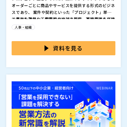
オーダーごとに商品やサービスを提供する形式のビジネ
スであり、 案件や契約といった「プロジェクト」単位
で業務を遂行し、収支やリソース管理、進捗管理もプロ
こうした勤怠や工数管理の複雑さから、下記のような状
ジェクト単位で行うことが多く見られます。 プロジェ
況が散見されます。 ・複数のプロジェクトを掛け持つ
人事・組織
クト型ビジネスならではの特徴として、原価の大部分が
場合、工数入力が煩雑になりやすい ・プロジェクトの
「労務費」（担当者の人件費）となる点が挙げられま
作業に追われて工数入力が後回しになり、数値の正確性
本ウェビナーでは、こうしたプロジェクト型ビジネスに
す。 そのため、プロジェクトの収益性を把握するため
がそこなわれやすい ・エクセル（Excel）や自社独自の
おける勤怠や工数管理の課題やそれによる弊害を回避す
資料を見る
には、工数の適切な管理や見える化が重要となります。
システムで工数管理をしており、工数と勤怠の整合性を
るツールとして、「チムスピ勤怠・チムスピ工数」をご
しかし、プロジェクト単位で働き方や稼働時間・業務内
確認するのが困難 ・Googleカレンダーに入力した作業
紹介いたします。 下記のような課題をお持ちの事業者
株式会社チームスピリット（
）
容も異なることで、工数管理のベースとなる勤怠の入力
内容を見ながら工数を登録するなど、同じような内容を
様に導入いただき、課題の解消を行ってきた実績があ
株式会社オープンソース活用研究所（
） マジセミ株式
などが複雑になり管理が行いにくいといった課題が発生
再度入力する手間が発生する こうした状況が続くと、
り、労務管理の徹底やガバナンス強化の推進をサポート
会社（
） ※共催、協賛、協力、講演企業は将来的に追
します。
プロジェクトの収益性を正確に且つリアルタイムに把握
いたします。 ・勤怠管理と工数管理がバラバラで、労
加、削除される可能性があります。
できないといった弊害や、数値を入力するメンバーの疲
務費の集計に手間がかかっている ・IPOを見据え、残業
弊・管理するリーダーやマネージャーのリソース圧迫な
や有給消化の把握など適切な労務管理が求められている
ど、様々な悪影響が生じる懸念があります。
・工数超過に気付けず、赤字プロジェクトが発生してい
る ・業務内容を可視化して生産性の向上を図りたい ウ
ェビナーの中では、導入事例も交え解説いたしますの
で、上記のような課題をお持ちの方へ特におすすめの内