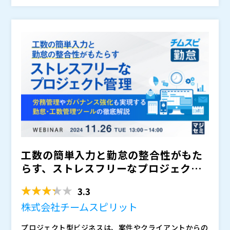
す。
るのか、といったことを事例を交えながらお話します。
せていただきます
株式会社インターコム（
）
株式会社オープンソース活用研究所（
）
マジセミ株式会社（
）
※共催、協賛、協力、講演企業は将来的に追加、削除さ
れる可能性があります。
工数の簡単入力と勤怠の整合性がもた
らす、ストレスフリーなプロジェクト
管理～労務管理やガバナン...
3.3
株式会社チームスピリット
プロジェクト型ビジネスは、案件やクライアントからの