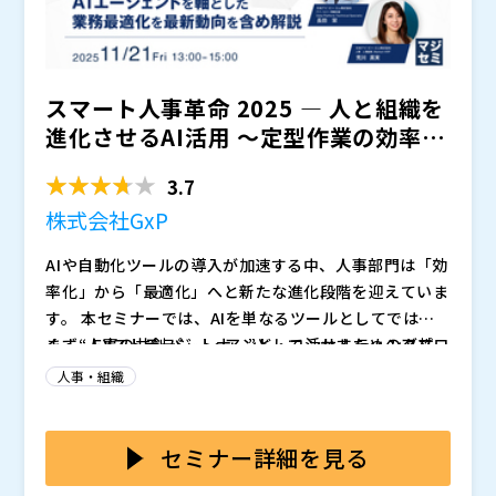
行役員 コーポレート統括本部 人事部長 新井 よし
子 氏
【登壇者】 日本アイ・ビー・エム株式会社 人事 人
スマート人事革命 2025 ― 人と組織を
事部長／Market HRP 荒川 真実 氏
【登壇者】 日本アイ・ビー・エム株式会社 テクノロ
進化させるAI活用 〜定型作業の効率化
ジー事業本部 Data Platform Technical Specialist
で終わらせな...
長田 栞 氏
3.7
株式会社GxP（
）
株式会社GxP
日本アイ・ビー・エム株式会社（
）
EYストラテジー・アンド・コンサルティング株式会社
AIや自動化ツールの導入が加速する中、人事部門は「効
（
）
率化」から「最適化」へと新たな進化段階を迎えていま
株式会社オープンソース活用研究所（
）
す。 本セミナーでは、AIを単なるツールとしてではな
マジセミ株式会社（
）
く、“人事の共創パートナー”として活かすためのアプロ
まず、EYストラテジー・アンド・コンサルティング株
※共催、協賛、協力、講演企業は将来的に追加、削除さ
ーチを、EY・GxP・IBM の3社がそれぞれの視点から具
式会社より、「AIの正しい役割をデザインする――業務効率
人事・組織
れる可能性があります。
体的に紹介します。
化の次に訪れる、人事がAIを管理する時代へ」をテーマ
に、AI導入を成功へ導くための設計思想とガバナンスの
続いて、昨年末グロース市場に上場したエンタープライ
考え方を提示します。
ズDX推進企業、GxP（グロースエクスパートナーズ株
セミナー詳細を見る
式会社）が、自社でのAI導入事例「AI導入のリアル ―