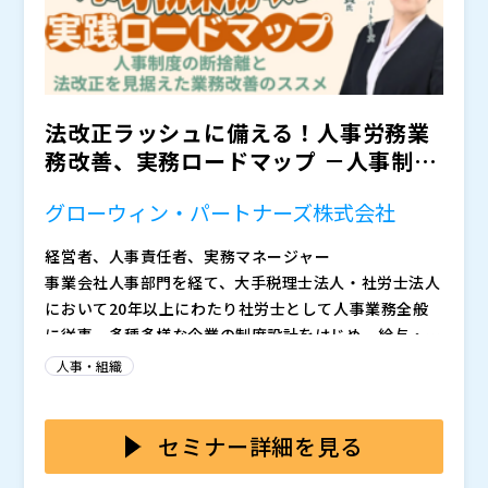
法改正ラッシュに備える！人事労務業
務改善、実務ロードマップ －人事制度
の断捨離と法改正を見据...
グローウィン・パートナーズ株式会社
経営者、人事責任者、実務マネージャー
事業会社人事部門を経て、大手税理士法人・社労士法人
において20年以上にわたり社労士として人事業務全般
に従事。多種多様な企業の制度設計をはじめ、給与・社
会保険実務、顧問、各種規程策定および執筆業務等に勤
2026年以降は法改正が相次ぎ、特に雇用保険の適用拡
人事・組織
しんだ経験を活かし、時流に合った人事制度設計、HRD
大（週20時間未満→週10時間以上）によって対象者が
Xの他、人事労務デューデリジェンス、PMI、退職金制
倍増する「2028年問題」への備えが重要になります。
度改定等のプロジェクトを主導。
その他、労働人口減少に伴う制度変更が続く今こそ、既
本セミナーでは、法改正の全体像から制度断捨離の進め
セミナー詳細を見る
存の給与・勤怠・契約ルールを見直し、人事労務基盤を
方、さらに実践ロードマップまでを一気通貫でわかりや