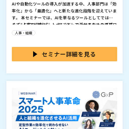
マジセミ株式会社（
）
AIや自動化ツールの導入が加速する中、人事部門は「効
※共催、協賛、協力、講演企業は将来的に追加、削除さ
率化」から「最適化」へと新たな進化段階を迎えていま
れる可能性があります。
す。 本セミナーでは、AIを単なるツールとしてではな
く、“人事の共創パートナー”として活かすためのアプロ
まず、EYストラテジー・アンド・コンサルティング株
ーチを、EY・GxP・IBM の3社がそれぞれの視点から具
式会社より、「AIの正しい役割をデザインする――業務効率
人事・組織
体的に紹介します。
化の次に訪れる、人事がAIを管理する時代へ」をテーマ
に、AI導入を成功へ導くための設計思想とガバナンスの
続いて、昨年末グロース市場に上場したエンタープライ
考え方を提示します。
ズDX推進企業、GxP（グロースエクスパートナーズ株
セミナー詳細を見る
式会社）が、自社でのAI導入事例「AI導入のリアル ―
AIが変える人事の役割」を通じ、急成長する組織におい
最後に、日本アイ・ビー・エム株式会社（IBM）より、
て人事プロセス全体をAI起点でどう再設計したのか、実
「AIエージェントの最新動向：IBM watsonx Orchest
践に基づくリアルな知見を共有します。 多くの企業がP
rateとは」および「IBM人事部門の挑戦：AIエージェン
oC段階で止まりがちな中、短期間で設計・実装から社
トで実現した業務変革の舞台裏」を紹介。 市場の最新
AIが業務に自然に溶け込み、人がより創造的な判断と戦
内展開に踏み出したGxPの取り組みは、スピード感ある
動向から、実際にIBM社内人事がAIエージェントを活用
略設計に注力する。 “AIを使う人事”から“AIと共に進化
AIと人が協働する人事の姿を示すものです。
し、どのように業務変革を進めているのか、その裏側を
する人事”へ。 本セミナーでは、その実践知と未来像
明かします。
を、最前線の3社が具体的にお届けします。
【登壇者】 EYストラテジー・アンド・コンサルティン
グ株式会社 ピープル・コンサルティング アソシエー
トパートナー 髙浪 司 氏
【登壇者】 グロースエクスパートナーズ株式会社 執