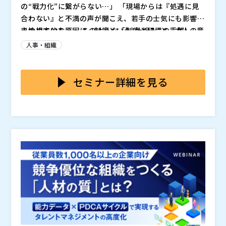
の“戦力化”に繋がらない…」 「現場からは『処遇に見
EYストラテジー・アンド・コンサルティング株式会社
合わない』と不満の声が聞こえ、若手の士気にも影響が
（
）
出始めている…」 このような「制度と現場の乖離」
その根本的な原因は、制度という“仕組み”と、本人の意
株式会社オープンソース活用研究所（
）
に、多くの人事部長・担当者様が頭を悩ませています。
識や周囲の関わり方という“働きかけ”が連動していない
マジセミ株式会社（
）
人事・組織
ことにあります。本ウェビナーでは、シニア社員が持つ
※共催、協賛、協力、講演企業は将来的に追加、削除さ
豊かな経験を、最大の事業貢献へと繋げるために不可欠
ベテランの知見と経験を会社の強みに変え、人材不足と
れる可能性があります。
な「制度設計」と「意識改革（ソフト施策）」の連動設
いう経営課題を解決に導くために、具体的な事例を交え
セミナー詳細を見る
計に焦点を当てます。
ながら、明日から使える実践的手法をご紹介します。
2025年11月11日（火）12：00～13：00
無料（事前申込制）
zoomによるオンライン配信となります。お申込された
方には、開催前日までにセミナーの参加URLをメールに
てお送りいたします。メールが届かない場合は、迷惑メ
ールフォルダに受信されていないかご確認頂き、
シニアを“組織を牽引する人材”へと再生させる役割・報
までお
知らせください。同業他社、および個人の方のご参加は
酬・評価制度 ミドルシニア社員の戦力化は企業経営に
お断りさせて頂く場合がございますので、予めご了承く
とって避けて通れない必須課題です。 しかし、多くの
ださい。
企業で再雇用は「延命措置」と化し、従来の「60歳ま
ミドルシニア層の支援においては、制度の整備だけでは
で」を基準に設計された等級・報酬・評価制度の限界
十分とは言えません。 制度の本来の意図が現場に正し
が、ミドルシニア社員のモチベーション低下や組織硬直
く伝わり、個人が納得して選び取れる環境があってこ