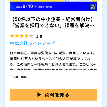
容です。
【50名以下の中小企業・経営者向け】
「営業を採用できない」課題を解決す
る、営業方法の新常識を解説
3.8
株式会社ライトアップ
日本は現在、深刻な労働人口の減少に直面しています。
年間約60万人というペースで労働人口が減少してお
り、この傾向は今後も続くと見込まれます。この状況
は、企業にとって大きな課題となっており、すでに約4
多くの企業が、事業成長のために自社で活躍できる人材
割の企業が人材確保に苦慮しているのが実情です。さら
の確保を模索しています。しかし、労働市場の変化や営
人事・組織
に人材不足が原因で倒産するケースが急増し、2023年
業職の人気低下から、営業人材の採用は特に困難になっ
度には313件もの企業が廃業に追い込まれる事態となり
ており、売上増加や事業拡大に課題を感じる企業が増え
本セミナーでは、労働人口減少という社会課題に直面す
ました。
ています。また、競争力のある人材を確保しようとする
る企業に向けて、IT化、資金調達、アウトソーシング、
資料を見る
と、高額な人件費が必要となり、企業の財務バランスに
デジタルマーケティングなど、多角的なアプローチでの
影響を与えることも、人材採用の大きな課題です。
解決策を紹介。特に、従来の人材採用に依存しすぎない
株式会社ライトアップ（
）