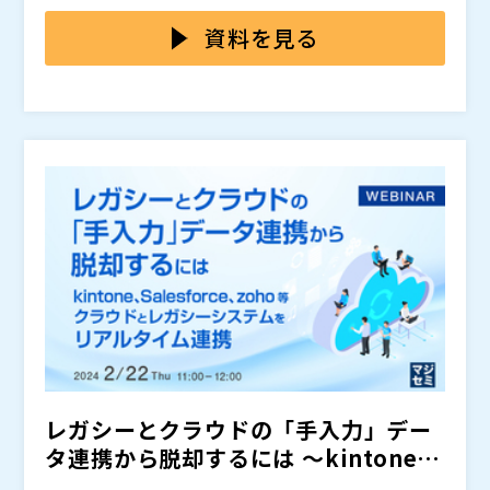
さらに、ガバメントクラウド移行では「ベンダーロッ
AI関連サービスを提供する企業が増える中、単純な受託
本セミナーでは、
を活用し、AI活用を支える新たなビ
クイン打破」が一つの目的として掲げられていた一方、
開発だけでは差別化が難しく、価格競争に巻き込まれる
ジネスモデルをご紹介します。Magic xpiは、100種・7
資料を見る
実際にはマルチベンダー環境での連携負荷に苦慮し、
リスクも高まっています。
00機能以上のアダプタ／コネクタ を備え、基幹システ
「次はシングルベンダーで統一したい」と考える自治体
しかし、それはあくまで“複雑化した個別連携への対
ム、SaaS、データベース、クラウドサービスなどをド
マジックソフトウェア･ジャパン株式会社（
）
も増え始めています。
症療法”であり、場合によっては再び特定ベンダーへの
ラッグ＆ドロップで連携できるデータ連携基盤です。
マジセミ株式会社（
）
依存を強める可能性もあります。
豊富な標準機能により、連携先が増えても追加コストを
※共催、協賛、協力、講演企業は将来的に追加、削除さ
本質的には、ベンダーに依存しすぎない形で、将来的
抑えやすく、スクラッチ開発に頼らない提案が可能にな
れる可能性があります。
なシステム追加や住民サービス拡張にも耐えられる連携
ります。実際に、Magic xpiの導入事例では
したケース
構造をどう整備するかが重要になります。
や、標準化によって保守性・信頼性を高めた事例もあり
これは単なる「データ連携」の話ではなく、
が限界
ます。AI活用、業務自動化、システム統合といった提案
を迎えつつある状態とも言えます。
を広げながら、単発開発ではなく、運用支援・機能追
本セミナーでは、「書かない窓口」や「オンライン申
加・連携拡張へつながる継続収益型ビジネスの構築を支
請」など、自治体で進むフロントヤード改革を支えるた
援します。
めに必要となる、“データ連携構造の整理”について解説
します。
まず、株式会社北見コンピューター・ビジネス 取締
役 DX推進部長 伊藤 大輔 氏より、「書かない窓口」を
推進する現場観点から、窓口DX導入時に発生しやすい
レガシーとクラウドの「手入力」デー
連携課題や運用負荷について紹介します。
続いて、一般社団法人デジタル広域推進機構（DWP
タ連携から脱却するには 〜kintone,
I） 代表理事（CEO）／総務省地域情報化アドバイザー
Salesfo...