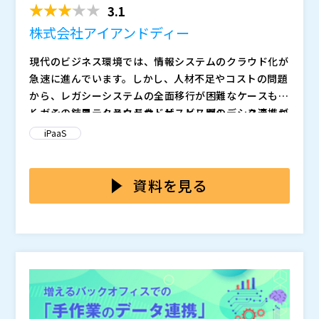
大山 水帆 氏より、情報システム標準化を契機としたデ
3.1
ータ連携基盤の考え方や、「ローカル・公共サービスメ
その中では、なぜフロントヤード改革を進めるほど連
株式会社アイアンドディー
ッシュ」という自治体内連携の考え方について解説しま
携構造が複雑化しやすいのか、なぜ個別連携の積み上げ
す。
が将来的な運用負荷につながるのか、といった“構造的
現代のビジネス環境では、情報システムのクラウド化が
な課題”を整理しながら、今後の自治体DXを見据えたデ
・自治体の情報政策課／DX推進部門／基幹システム担
急速に進んでいます。しかし、人材不足やコストの問題
ータ連携の考え方について触れていきます。
当の方 ・書かない窓口／オンライン申請の導入・検討
から、レガシーシステムの全面移行が困難なケースも多
を進めている方 ・オンライン申請後の手入力作業や運
く、その結果、クラウドサービスとレガシーシステムが
レガシーシステムとクラウドサービス間のデータ連携に
用負荷に課題を感じている方 ・標準準拠システムと既
フロントヤード改革を進める中で重要になるのは、単
並行して運用される状況が見られます。
ついては、手作業による入力で対応している企業が多い
iPaaS
存システムの連携整理に悩んでいる方 ・個別連携の増
に新しいシステムを導入することではなく、
のが現状です。その結果、工数が膨大になり、ヒューマ
加に限界を感じている方 ・フロントヤード改革を進め
です。
ンエラーのリスクが高まります。特に、大量のデータを
本セミナーでは、クラウドサービスとレガシーシステム
ながら、将来的な運用負荷も抑えたい方 ・自治体DXを
個別連携を積み上げ続けるのではなく、今後の自治体
連携する必要がある場合は尚更その弊害が大きくなりま
間をシームレスに連携する方法を具体的に解説します。
資料を見る
見据えたデータ連携基盤の考え方を整理したい方
DX・標準化後運用・バックヤード改革まで見据えなが
す。これによりビジネスプロセスの遅延や、意思決定の
低コストで導入可能なAPI連携ツール「Quickwork Au
ら、どのようにデータ連携を整理していくべきか。
精度低下が生じる可能性があります。
tomation」を活用すれば、kintoneやSalesforceなど
株式会社アイアンドディー（
）
“その場しのぎの連携”から一歩進み、将来を見据えた
のクラウドサービスとレガシーシステム間のリアルタイ
quickwork（
） 株式会社オープンソース活用研究所（
全体設計を考えたい方は、ぜひご参加ください。
ム連携をノーコードで実現できます。データ連携の課題
） マジセミ株式会社（
）
株式会社シーイーシー（
）
に直面している方、効率的なデータ連携ソリューション
マジセミ株式会社（
）
をお探しの方は、ぜひご参加ください。
※共催、協賛、協力、講演企業は将来的に追加、削除さ
れる可能性があります。