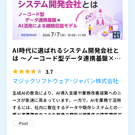
さらに、2025年度末期限の標準化対応においても、
多くの自治体が標準準拠システムと既存システムとの連
携に苦慮しており、“標準化後”を見据えたデータ連携の
あり方が、次の論点になり始めています。
多くの自治体では、書かない窓口やオンライン申請を
導入する際、
「連携部分はメインベンダーが対応してくれるため問
AI時代に選ばれるシステム開発会社と
題ない」と考えられがちです。
しかし実際には、
は ～ノーコード型データ連携基盤×AI
・システムごとに連携方式が異なる ・データ形式
活用による継続収益...
やコード体系の差異がある ・新たなシステム追加の
3.7
たびに個別調整が発生する
マジックソフトウェア･ジャパン株式会社
など、連携構造そのものが複雑化しやすい状況があり
ます。
生成AIの普及により、AI導入支援や業務改善提案へのニ
その結果、
ーズが急速に高まっています。一方で、AIを業務で活用
・職員による転記作業が残る ・運用保守負荷が増
するには、社内に散在するデータや既存システムとの連
え続ける ・改修時の影響範囲が読めない ・フロン
携が不可欠です。そのため、AIツール単体の提案ではな
データ連携やシステム統合の案件が増える一方、案件ご
トヤード改革を進めるほど現場負荷が増える
く、データ連携やシステム統合まで含めた提案ができる
とにスクラッチ開発で対応していると、開発工数が膨ら
iPaaS
といった問題が起き始めています。
システム開発会社への期待が高まっています。
み、属人化や利益率低下を招きやすくなります。また、