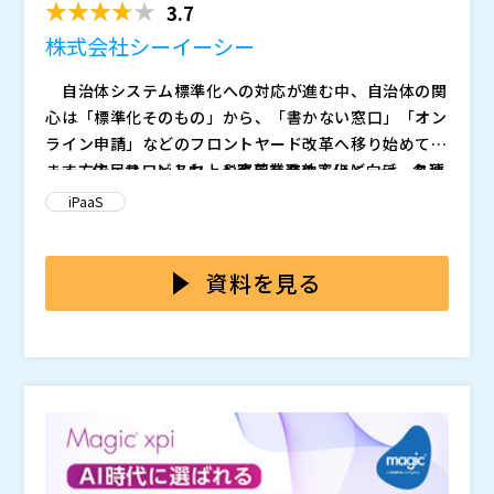
3.7
株式会社シーイーシー
自治体システム標準化への対応が進む中、自治体の関
心は「標準化そのもの」から、「書かない窓口」「オン
ライン申請」などのフロントヤード改革へ移り始めてい
ます。住民サービス向上や窓口業務効率化に向け、各種
一方で、フロントヤード改革を進めるほど、データ連
システム導入を進める自治体も増えています。
携のあり方そのものが新たな課題になり始めています。
iPaaS
現在、国では「公共サービスメッシュ」など、行政デ
ータの連携・活用を前提とした取り組みも進められてお
り、自治体においても、“個別最適なシステム導入”では
資料を見る
なく、“全体としてどうデータ連携を整理し、情報を活
例えば、
用できる状態を作るか”が重要な論点になりつつありま
・オンライン申請データを基幹系システムへ手入力し
す。
直している ・窓口支援システムごとに個別連携が増
えている ・標準準拠システムと既存システムの連携
が複雑化している
といった状況です。
特に、システムごとに個別連携を積み上げてきた自治
体では、フロントヤード改革を進めるほど、連携構造や
運用負荷が複雑化しやすい状況が生まれています。