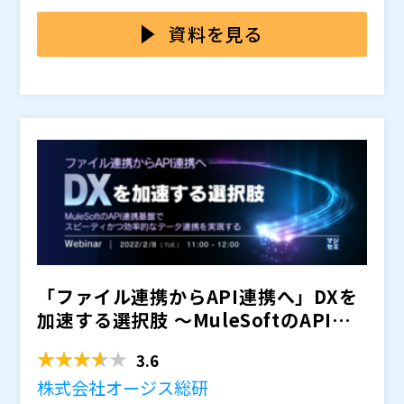
れていると言われています。
このようにクラウド・SaaS利用が増えて、マルチクラ
ウド化が進んだ結果、企業内外の多数のアプリケーショ
資料を見る
ン間でデータ連携を必要とするケースが増加していま
す。
しかしながら、データ連携の実装には時間がかかるた
め、これらのデータ連携を現場の担当者の手入力に頼る
といったケースが増加しています。
この課題に対応するため、RPAの導入を検討する企業も
多いですが、効果が発揮されず、組織内での定着が難し
く、結果使われなかったといった事例が多く発生してい
ます。
特に以下のような場合はRPAのメリットを十分に享受で
きない状況が生まれてしまいます。
・アプリケーションやシステムのインターフェースの変
更が頻繁に発生するタスク ・入力データの形式や内容
が一定しない、または例外が多くある複雑なタスク ・
「ファイル連携からAPI連携へ」DXを
複数のシステムやアプリケーションとの連携が必要なタ
現場の業務自動化を実現するためには、自社の業務には
加速する選択肢 ～MuleSoftのAPI連
スクの対応 ・データフォーマット間の変換やマッピン
どんなツールが適しているのか、しっかりとした検証と
携基盤で...
グが必要なタスク
計画が不可欠です。
3.6
このセミナーではバックオフィスや事業部門のDXを推
株式会社オージス総研
進される方、また情報システム部門の方向けに、ノーコ