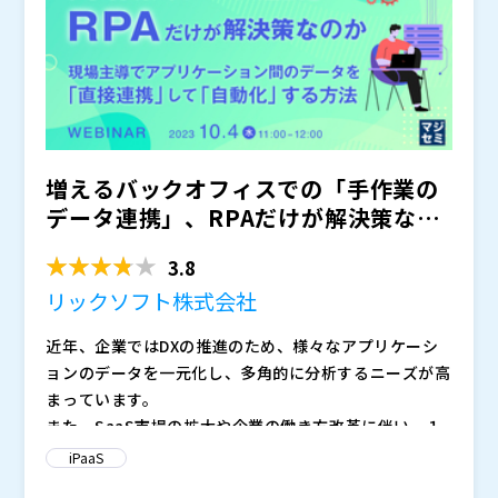
増えるバックオフィスでの「手作業の
データ連携」、RPAだけが解決策なの
か ～現場主導でアプリ...
3.8
リックソフト株式会社
近年、企業ではDXの推進のため、様々なアプリケーシ
ョンのデータを一元化し、多角的に分析するニーズが高
まっています。
また、SaaS市場の拡大や企業の働き方改革に伴い、１
社あたりで利用されるクラウドサービスの導入数は増え
iPaaS
ており、日本では１社あたり約１０のサービスが導入さ