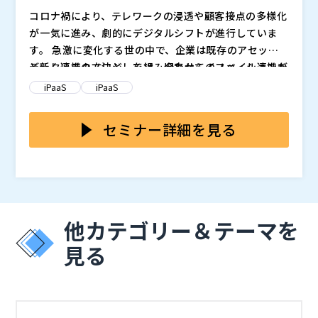
ード/ローコードのエンタープライズオートメーション
コロナ禍により、テレワークの浸透や顧客接点の多様化
プラットフォーム「Workato」を用いて、アプリケー
「Workato」は、システム間のAPI連携、iPaaS、会話
が一気に進み、劇的にデジタルシフトが進行していま
ション間のデータ連携の手入力をどう無くせばよいの
型ボット、レガシーシステム（ERPなど）との連携、R
す。 急激に変化する世の中で、企業は既存のアセット
か、データ連携の自動化をどう実現すればよいのか、に
PAとの協働、ワークフローの自動化など、全ての機能
と新しいテクノロジーを組み合わせてイノベーションを
データ連携の方法としては、旧来からのファイル連携が
ついて具体的な方法を解説します。
をローコード開発で実現できる一体型プラットフォーム
特に手作業を無くして業務効率改善やリスク低減を図り
起こし、顧客中心のDXを進める必要があります。 その
未だ主流です。 ただ、ファイル連携ではリアルタイム
iPaaS
iPaaS
です。
たい方、業務自動化からデータ利活用や新たな価値創出
ためには、お客さまへ価値を提供するためのデータ連携
にデータが同期できない、個別連携のため効率が悪く運
を進めたい方、業務自動化は進めたいが自部署で本当に
が今まで以上に重要です。 しかしながら、円滑なデー
用コストがかさむ等の問題があり、プロジェクトの進行
本セミナーでは、API連携基盤で円滑なシステム間連携
セミナー詳細を見る
開発や運用が出来るのか不安に思っている方などにおす
リックソフト株式会社（
）
タ連携が実現できている企業はそれほど多くはありませ
や開発スピードを遅らせ、DX推進の妨げとなっていま
を実現し、DXをスピーディに進めていくためのシステ
すめです。
株式会社オープンソース活用研究所（
） マジセミ株式
ん。
す。 もはや従来のポイントツーポイントのファイル連
ム構築の方法を解説します。 オージス総研がパートナ
会社（
）
携だけでは変化のスピードに対応しきれず、別のアプロ
ーである、MuleSoftのソリューション「Anypoint Pla
株式会社オージス総研（
）
ーチが求められています。
tform」についても紹介しますので、ぜひご参加くださ
い。
他カテゴリー＆テーマを
見る