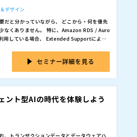
タ＆デザイン
ありません。 特に、Amazon RDS / Auro
Extended Supportによる
気に増え、判断が
はなく、 ・影響範囲の見極め ・リスク整理 ・
進んで決められない」「不安で先送り」という状
担 といった判断の連続が求められます。 しかし
セミナー詳細を見る
作業に入り、結果として 想定外のトラブルやコ
Cloud SQLといったDBaaSごとに考慮すべきポイ
RDS for MySQL：アップグレードパスと互換性
パフォーマンス特性 ・Google Cloud
でエージェント型AIの時代を体験しよう
 これらを理解せずに進めると、ダウンタイム、性
 / Cloud SQL）におけるMySQL 8.0 EOL対
直結する問題が発生しかねません。
ード戦略を「判断軸」の形で整理します。 単なる
どこに注意すべきか・どのように整理すべきかを
しています。 セミナー内容で主に得られるノウ
 SQL を本番利用している企業の方 ・MySQL 8.0 を使っ
えるべき影響範囲とリスクの全体像 ・MySQL
い方 ・情シス・開発リーダー・IT責任者など、
つれ、トランザクションデータとデータウェアハ