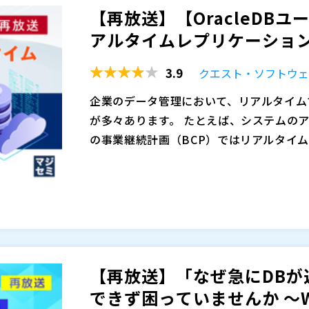
【再放送】【OracleDBユ
何が起きているのか」は見えていても、「
ほとんど残っていないこと、障害対応でき
axGaugeは、リアルタイム監視だけで
・突然遅くなるSQLに対して、誰が原因
アルタイムレプリケーション実
まで整理できず、対応が特定の担当者に依
挙げられています。
できる点が強みであり、事象整理や証跡取
題のたびに、特定の担当者へ対応が集中し
その結果、「復旧は
も、DBを深く自分事として追う人は限ら
「根本原因が整理されないまま同じような
善検討は専門家の支援も組み合わせて進め
を追えず、調査が長引いている方 ・DB
3.9
クエスト・ソフトウ
とが共有されています。
ため、属人対応から抜け出せない」といっ
見つける」で終わらせるのではなく、原因
・原因特定だけで終わらず、説明責任や再
日本エクセム株式会社（
）
原因特定のテクニック紹介ではなく、こう
なげるかという観点まで扱います。クライ
株式会社オープンソース活用研究所（
）
企業のデータ管理において、リアルタイム
くか、という運用課題として整理する点に
り・説明・再発防止」が同一方向のゴールで
マジセミ株式会社（
）
が多々あります。 たとえば、システムの
けに寄り過ぎず、問題提起から入り、解決す
ンサルティングまで含めた総合提案につな
※共催、協賛、協力、講演企業は将来的に
の事業継続計画（BCP）ではリアルタイ
れでコンテンツを作りたい意向が示されて
は、障害・性能問題へのその場しのぎの対
タのリプリケーションが求められます。ま
データリプリケーションを行う方法は複数
る、改善につなげられるDB運用を考える
用するために、レプリケーションを活用す
という担当者が多いのが現状です。 リア
性、セキュリティ面など、多くの要素を考慮
PostgreSQLへの移行を検討する企
本セミナーでは、リアルタイムでのデータレプ
からず、導入に不安を感じているケースが
を活用し、OracleDBの移行・BCP対
で、効率的かつ安全にデータを管理できま
でのデータ移行を実現し、転送時間を短縮
【再放送】「なぜ急にDBが
ながら、スムーズな移行を可能にします。また
クエスト・ソフトウェア株式会社（
）
できず困っ
基幹システムのデータを分析用DBとして
株式会社オープンソース活用研究所（
）