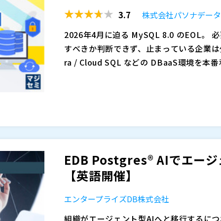
3.7
株式会社パソナデー
2026年4月に迫る MySQL 8.0 のEOL。 必要だと分かっていながら、 どこから・何を優先
すべきか判断できず、止まっている企業は少なく
ra / Cloud SQL などの DBaaS環境を本番利用している場合、 
コスト増、互換性、性能影響、ダウンタイムなど、 考慮すべき論点が一
EOL対応では、単なるバージョンアップで
難しくなります。 その結果、「調査だけ
検討論点の整理 ・社内・ベンダーの役割分
態に陥るケースが多く見られます。
多くの現場では、この整理ができないまま
スト増 を招いてしまいます。
EOL対応を検討する際、RDS、Aurora、
ントは異なります。 例えば、 ・Amazon 
リスク ・Amazon Aurora MySQL：独自機能依存と
EDB Postgres® AI
SQL：移行オプションと運用設計の違い
本セミナーでは、DBaaS環境（RDS / Aurora
【英語開催】
能劣化、想定外の工数増など、事業影響に
応に焦点を当て、 失敗しないアップグレ
手順解説ではなく、 何を検討すべきか・
エンタープライズDB株式会社
自社で判断できるようになることを目的と
・Amazon RDS / Aurora / Cloud
ハウは以下となります。 ・EOL対応で押さ
ているが、まだEOL対応に着手できていな
組織がエージェント型AIへと移行するに