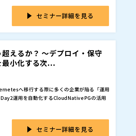
気に増え、判断が
はなく、 ・影響範囲の見極め ・リスク整理 ・
進んで決められない」「不安で先送り」という状
担 といった判断の連続が求められます。 しかし
セミナー詳細を見る
作業に入り、結果として 想定外のトラブルやコ
Cloud SQLといったDBaaSごとに考慮すべきポイ
RDS for MySQL：アップグレードパスと互換性
パフォーマンス特性 ・Google Cloud
超えるか？ 〜デプロイ・保守
 これらを理解せずに進めると、ダウンタイム、性
 / Cloud SQL）におけるMySQL 8.0 EOL対
最小化する次...
直結する問題が発生しかねません。
ード戦略を「判断軸」の形で整理します。 単なる
どこに注意すべきか・どのように整理すべきかを
しています。 セミナー内容で主に得られるノウ
 SQL を本番利用している企業の方 ・MySQL 8.0 を使っ
えるべき影響範囲とリスクの全体像 ・MySQL
い方 ・情シス・開発リーダー・IT責任者など、
rnetesへ移行する際に多くの企業が陥る「運用
含めて整理） ・RDS / Aurora / Cloud S
ドの影響・リスク・コストを自分の判断で説明す
y2運用を自動化するCloudNativePGの活用
ビス特性を踏まえたアップグレードパスの考え方
自社で判断軸を持って進めたい方 EOL対応を
テストを含めた実践的な進め方 ・アップグレード
し、次の一手を判断できる状態をつくりたい方
くある失敗パターンと回避策 EOLを単なる作業
追加、削除される可能性があります。
〜11:30（Q&A含む） ● 主 催：エンタープライ
セミナー詳細を見る
め、リスクを整理し、検討を前に進めるための
制） ● 形 態：オンライン