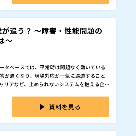
しい担保方法 ● 属人化を防ぐ「自己修復型」運
ためのロードマップ ※ 内容は都合により変更と
。
誰が追う？ ～障害・性能問題の
プラットフォームエンジニア、ITマネージャー ●
は～
ルスエンジニアリング 関場 哲也
社
ータベースでは、平常時は問題なく動いている
応答が遅くなり、現場対応が一気に逼迫すること
追加、削除される可能性があります。
ャリアなど、止められないシステムを抱える企業
影響が広がりやすく、迅速な原因把握が求めら
調査が難しいのではなく、原因を追うための情
困っているユーザー企業を対象に、障害・性能
なボトルネックになります。ログや監視データ
資料を見る
があり、MaxGaugeを起点としつつ診断やコ
時系列で追えない、DB起因かアプリ起因かの切
ています。
での特定まで至らない――その結果、ログ解析やベ
害・性能問題に対して、なぜ原因追跡が属人化
一方で、データベースを専任で見
には情報システム部門やインフラ担当、開発担
が限られたまま復旧だけが優先される構造に陥
なログや監視だけでは追い切れない状況を、ど
少なくありません。そのため、障害時に「いま
に事象整理とエビデンス取得のためのデータが
セッション単位で追跡していくかを解説します。M