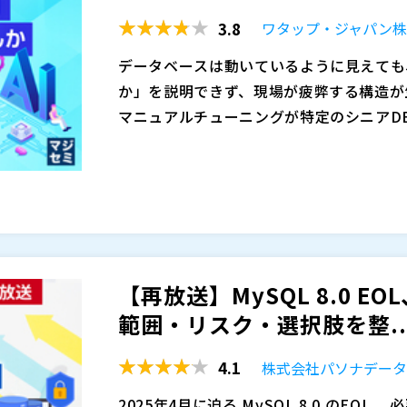
タベース移行やレプリケーションの効率化
マジセミ株式会社（
）
3.8
ワタップ・ジャパン
※共催、協賛、協力、講演企業は将来的に
データベースは動いているように見えても
か」を説明できず、現場が疲弊する構造が
マニュアルチューニングが特定のシニアD
トルネック”になります。結果として、ビ
「DBが遅い」という曖昧な報告の裏側に
繋がります。
ック、メタデータロックの待機連鎖、低い
くい根本原因”が潜んでいることがありま
昧になり、トラブルシューティングが長期化（
本セミナーでは、まずSQL AI Tuning
害時に慌てずに、指標を見て状況を切り分
問題の解決に近づく考え方を解説します。
す。
アドバイスするWhaTap Assistanc
【再放送】MySQL 8.0 E
み込むかを整理します。さらに、Active Se
ワタップ・ジャパン株式会社（
）
範囲・リスク・選択肢を整..
ら、DB負荷・ロック競合・リソース不足
株式会社オープンソース活用研究所（
）
ーンを追跡する“実践手順”として持ち帰
マジセミ株式会社（
）
4.1
株式会社パソナデー
※共催、協賛、協力、講演企業は将来的に
2025年4月に迫る MySQL 8.0 のEOL。 必要だと分かっていながら、 どこから・何を優先