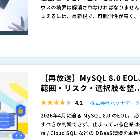
8.0 EOLで何が起こるのか（DBaaS特有の論点を
技術判断を担っている方 ・アップグレー
ウスの境界は解消されなければなりません
QL それぞれの対応方針と注意点 ・サー
る必要がある方 ・ベンダー任せではなく、
株式会社パソナデータ＆デザイン（
）
支えるには、最新鋭で、可観測性が高く、
・検討を進めるための整理視点 ・検証・
「作業」で終わらせず、社内で方針を整理
マジセミ株式会社（
）
データプラットフォームが必要です。
ライブセッションにご参加いただき、EDB P
前後で起こりやすいトラブルと対処法 ・よ
は、ぜひご参加ください。
※共催、協賛、協力、講演企業は将来的に
を解消し、アーキテクチャを簡素化する方
として捉えるのではなく、影響範囲を見極
◆
： Postgresを活用することで、A
視点を持ち帰っていただける内容です。
て、安全かつリアルタイムな推論アクセス
ジェント、そして人間に対して、大規模なA
ターフェースを通じて、ハイブリッドな可
◆
： Warehouse PGを使用して、
【再放送】MySQL 8.0 E
スト管理とガバナンスを維持しながら、ア
を統合し、サブ秒単位のクエリ、リアルタ
EDB Postgres AIテクニカルブル
範囲・リスク・選択肢を整..
統合により、独自のAIプラットフォーム（Ic
エンタープライズDB株式会社（
）
4.1
株式会社パソナデー
実現 ◆
株式会社日本経済広告社（
： ネイティブのエージェント機能
）
tgresベースプラットフォーム上で、ト
マジセミ株式会社（
）
2026年4月に迫る MySQL 8.0 のEOL。 必要だと分かっていながら、 どこから・何を優先
実行
※共催、協賛、協力、講演企業は将来的に
すべきか判断できず、止まっている企業は少なく
ra / Cloud SQL などの DBaaS環境を本番利用している場合、 