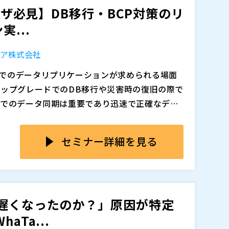
ーザ必見】DB移行・BCP対策のリ
なぜ遅くなったのか」「どこから追うべきか」
る人材がいないことが現場の大きな課題として
なく履歴をさかのぼって障害時の状況を再現・分析
を追うべきか曖昧になっている方 ・障害や性能問
...
存しやすい状況が生まれます。クライアントから
得の部分を支えながら、その後の原因特定や改
ている方 ・断片的なログや監視情報では全体像
したが、結局なぜ起きたのかを説明できない」
れ、多くは“誰かに任せたい”という実態があるこ
問題が再発する」「特定の担当者しか追えない
られる構成が特徴です。
起因かアプリ起因かの切り分けに苦労している方
また、単に「原因を
ェア株式会社
た悪循環が続きます。今回のテーマは、単なる
を説明できる状態を作り、再発防止までどうつ
発防止までつなげたい方
した属人化した障害・性能対応をどう変えてい
アントとのやり取りでも、最終的には「振り返
でのデータリプリケーションが求められる場面
特徴があります。クライアント側でも、製品だ
あること、MaxGauge単体ではなく診断やコ
アップグレードでのDB移行や災害時の復旧の際で
るためのツールがMaxGaugeであるという流
げたいことが確認されています。本セミナー
追加、削除される可能性があります。
ムでのデータ同期は重要であり迅速で正確なデー
います。
応から抜け出し、誰が見ても追える、説明でき
た、基幹システムのデータを分析用DBとして活
ありますが、どの手段を選ぶべきかわからない
きっかけとなる内容です。
る企業も増えています。
ルタイム性や異なるプラットフォーム間での互換
セミナー詳細を見る
しなければなりません。特に、OracleDBから
業では、業務を止めずにスムーズに移行する方法が分
リケーションを可能にする「SharePlex」
多くあります。 正しいツールを選定すること
策・データ活用の具体的な方法を解説します。無停止
す。
することで、システムへの影響を最小限に抑え
遅くなったのか？」原因が特定
、PostgreSQLなどの異種DBへの移行や、
ていませんか ～WhaTa...
活用する方法についても詳しく紹介します。 デー