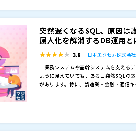
視点を持ち帰っていただける内容です。
● コンテナにおける「データ永続性」の正
用の構築術 ● DB移行を最短で完遂する
なる場合がございますのでご了承ください
突然遅くなるSQL、原因は
● レガシーDB移行推進されている方 ● 
既存Postgresユーザー
属人化を解消するDB運用と
エンタープライズDB株式会社 シニアセー
3.8
日本エクセム株式会
エンタープライズDB株式会社（
）
株式会社日本経済広告社（
）
業務システムや基幹システムを支えるデ
マジセミ株式会社（
）
ように見えていても、ある日突然SQLの
※共催、協賛、協力、講演企業は将来的に
があります。特に、製造業・金融・通信キ
では、障害や性能問題が起きた瞬間に業務
障害・性能問題が長引く現場では、単に
れます。日本エクセム様としても、実際に
報が断片的にしか残っていないことが大き
問題を抱えた現場から商談につなげたい意向
はあるものの、後から障害発生時の状況を
ンサルティングまで含めた提案を想定され
り分けができない、SQLやセッション単位
本セミナーでは、突然遅くなるSQLや障
ている人材を置ける企業は多くなく、実際
ンダー依存の対応になり、原因を追える人
してしまうのかを整理したうえで、断片的
当が兼務で障害対応を担っているケースが
りがちです。クライアントからも、障害時
のように時系列で可視化し、SQL単位・