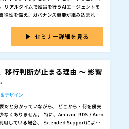
含めて整理） ・RDS / Aurora / Cloud S
ドの影響・リスク・コストを自分の判断で説明す
。リアルタイムで推論を行うAIエージェントを
ビス特性を踏まえたアップグレードパスの考え方
自社で判断軸を持って進めたい方 EOL対応を
自律性を備え、ガバナンス機能が組み込まれた
テストを含めた実践的な進め方 ・アップグレード
し、次の一手を判断できる状態をつくりたい方
ostgres AIがハイブリッド環境全体でサイロ
くある失敗パターンと回避策 EOLを単なる作業
追加、削除される可能性があります。
法をご覧ください。
セミナー詳細を見る
め、リスクを整理し、検討を前に進めるための
Iエージェントに運用データと履歴データの両方に対し
を同時に提供 ◆
： あらゆるワークロード、エー
Iインテリジェンスを提供 ◆
： 単一の統合イン
観測性とデータ主権を完全に実現 ◆
イベントデータ、トランザクションデータ、分析データ
： 厳格なコ
OL、移行判断が止まる理由 ～ 影響
ーキテクチャの複雑さを軽減
イム機械学習、セマンティック検索を実現 ◆
：
ープリントを活用し、オープンスタンダードのスタック
.
eberg/Parquet）内で安全かつ俊敏な機能を
タ＆デザイン
とエージェント移行機能を組み込んだ単一のPos
ランザクション、分析、AIワークロードを効率的に
追加、削除される可能性があります。
ありません。 特に、Amazon RDS / Auro
Extended Supportによる