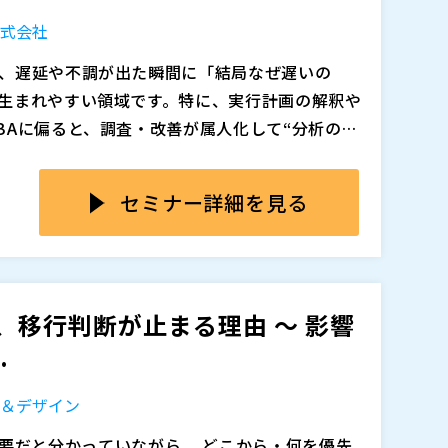
に関心のある方は、ぜひご参加ください。
株式会社
追加、削除される可能性があります。
、遅延や不調が出た瞬間に「結局なぜ遅いの
生まれやすい領域です。特に、実行計画の解釈や
BAに偏ると、調査・改善が属人化して“分析のボ
ジネス速度の低下や運用チームのバーンアウトに
は、遅いSQLだけでなく、ロック待機・デッドロ
CPU使用率でも起きるサービス停止など“見えに
セミナー詳細を見る
す。こうした要因が絡むと、責任分界や判断が曖
High MTTI）しがちです。だからこそ、障
 Guideで複雑な実行計画を分析し、パフォーマンス
ける「再現性のある進め方」が必要になりま
あわせて、ダッシュボードをAIが確認して状況を
eも紹介し、AI分析支援を日常運用・障害対応にどう組
OL、移行判断が止まる理由 ～ 影響
ssion／ロックツリー／I/O Waitなどの指標か
.
の状況をリアルタイムで把握し、主要な障害パタ
れる形に落とし込みます。
タ＆デザイン
追加、削除される可能性があります。