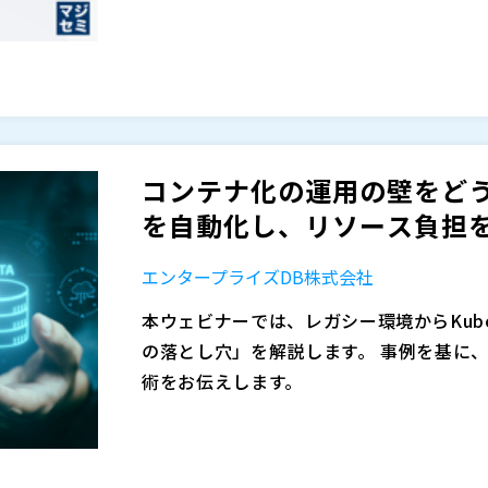
コスト増、互換性、性能影響、ダウンタイムなど、 考慮すべき論点が一
EOL対応では、単なるバージョンアップで
難しくなります。 その結果、「調査だけ
検討論点の整理 ・社内・ベンダーの役割分
態に陥るケースが多く見られます。
多くの現場では、この整理ができないまま
スト増 を招いてしまいます。
EOL対応を検討する際、RDS、Aurora、
ントは異なります。 例えば、 ・Amazon 
リスク ・Amazon Aurora MySQL：独自機能依存と
コンテナ化の運用の壁をどう
SQL：移行オプションと運用設計の違い
本セミナーでは、DBaaS環境（RDS / Aurora
を自動化し、リソース負担を
能劣化、想定外の工数増など、事業影響に
応に焦点を当て、 失敗しないアップグレ
手順解説ではなく、 何を検討すべきか・
エンタープライズDB株式会社
自社で判断できるようになることを目的と
・Amazon RDS / Aurora / Cloud
ハウは以下となります。 ・EOL対応で押さ
ているが、まだEOL対応に着手できていな
本ウェビナーでは、レガシー環境からKube
8.0 EOLで何が起こるのか（DBaaS特有の論点を
技術判断を担っている方 ・アップグレー
の落とし穴」を解説します。 事例を基に、Da
QL それぞれの対応方針と注意点 ・サー
る必要がある方 ・ベンダー任せではなく、
株式会社パソナデータ＆デザイン（
）
術をお伝えします。
・検討を進めるための整理視点 ・検証・
「作業」で終わらせず、社内で方針を整理
マジセミ株式会社（
）
皆様のご参加をお待ちしています。
前後で起こりやすいトラブルと対処法 ・よ
は、ぜひご参加ください。
※共催、協賛、協力、講演企業は将来的に
● 日 時：2026年5月28日（木）11:00
として捉えるのではなく、影響範囲を見極
ズDB株式会社 ● 参加費：無料（事前登録