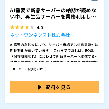
AI需要で新品サーバーの納期が読めな
い中、再生品サーバーを業務利用して
本当に問題ないのか？ ...
4.0
ネットワンネクスト株式会社
AI需要の急拡大により、サーバー市場では供給逼迫や納
期長期化が続いています。 これまでであれば、EOSL
（保守期限切れ）に合わせて新品サーバーへ更改するこ
とが一般的でした。しかし現在は、必要なタイミングで
再生品サーバーを選択肢に入れていても、 ・性能は本
必要なサーバーを調達できるとは限らず、更改計画や新
当に十分なのか ・品質面で業務利用に耐えられるのか
サーバー・仮想化・HCI
規導入計画そのものが影響を受けるケースも増えていま
・故障リスクは問題ないのか ・セキュリティや保守体
す。 特に製造業や建設業、運輸業など、基幹システム
制は大丈夫なのか といった不安から、最終判断に踏み
本セミナーでは、AI需要による供給逼迫が続く中で、再
や事業インフラを支える企業では、新品サーバーの納期
切れないケースは少なくありません。 また、現場では
生品サーバーをどのように活用できるのかを解説しま
資料を見る
が読めない中でも、EOSL対応や新規稼働を進めなけれ
「新品は安心」「再生品は不安」というイメージが残っ
す。 前世代・再生品サーバーについて、性能・品質・
ばならない状況に直面しています。 その中で、再生品
ていることもあります。 しかし、多くの社内システム
セキュリティ・保守体制の観点から検証し、どのような
・製造業、建設業、運輸業などでサーバー更改やEOSL
サーバーは単なる一時しのぎではなく、現実的な選択肢
では最新機種が必ずしも必要とは限らず、用途や要件に
用途であれば業務利用の選択肢になり得るのかを整理し
対応を担当している方 ・新品サーバーの納期長期化に
として検討されるようになっています。 いま求められ
よっては、前世代・再生品サーバーでも実務上十分な選
ます。 あわせて、システムの重要度や用途に応じて、
より、更改計画や新規導入計画が影響を受けている方