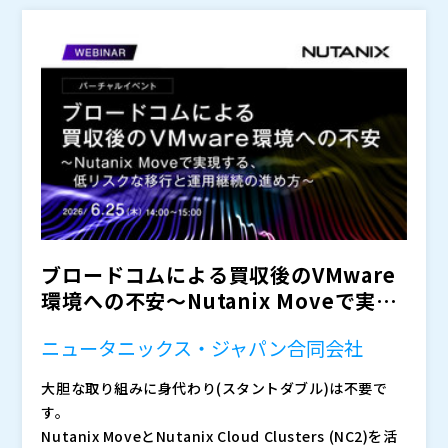
ためです。
その結果、「最新機器は届かない」「クラウドも簡単に
は決められない」「しかし研究開発は止められない」と
いう板挟みになり、 “ただ待つしかない”状態に陥って
いる企業が増加しています。
今求められているのは、理想の環境を待ち続けることで
はなく、“今すぐ必要な計算リソースをどう確保する
か”という現実的な視点です。
本セミナーでは、HPC調達難の背景と従来のアプローチ
（新品購入・クラウド活用）が抱える課題を整理したう
えで、R&Dを止めないための現実的な考え方をお伝えし
ます。
また、この考え方を活用し、短期間の調達とコスト低減
ブロードコムによる買収後のVMware
を実現しつつ、安心してHPC環境をご利用いただける
「マネージドHPCサービス Lite」をご紹介します。
環境への不安〜Nutanix Moveで実現
・製造業・研究開発部門で、CAE解析やシミュレーショ
する、低リ...
ン環境を運用している方 ・R&D向けHPC環境の増設・
ニュータニックス・ジャパン合同会社
更改計画が止まっている方 ・HPCサーバーの納期長期
大胆な取り組みに身代わり(スタントダブル)は不要で
化や価格高騰に課題を感じている方 ・クラウド活用も
HPC調達難は、単なるインフラ問題ではなく、事業競争
す。
検討しているが、自社に適した選択肢を整理したい方
力そのものに影響を及ぼす課題です。 本セミナーで
Nutanix MoveとNutanix Cloud Clusters (NC2)を活
・機器購入以外の、現実的なHPCリソース確保方法を知
は、「最新機器を調達する」以外の選択肢も含め、短期