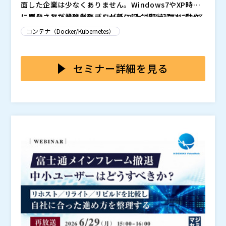
面した企業は少なくありません。Windows7やXP時代
に開発された業務システムが新OS上で期待通りに動作
レガシーアプリは業務プロセスに深く組み込まれている
せず、かといって再開発には時間もコストもかかる――。O
ことが多く、簡単に置き換えられません。一方で、新O
コンテナ（Docker/Kubernetes）
S移行後も、アプリ運用の見直しは重要なテーマとなっ
S環境では動作検証や互換性確認が必要となり、運用負
ています。
荷が増大します。VDIやSBCで対応する場合も、コスト
は、アプリケーションを独自のコンテナに封じ込めるこ
や管理の複雑さが課題となり、既存資産を活かしながら
とで、OSから切り離して配布・実行できる
です。アプ
セミナー詳細を見る
安全・効率的に運用する方法が求められています。
リを小さなパッケージ単位で配信できるため、ネットワ
ーク負荷を抑えながら迅速な展開が可能です。また、ユ
株式会社トゥモロー・ネット（
）
ーザー端末へのインストールを必要とせず、運用管理の
マジセミ株式会社（
）
負担軽減にも貢献します。さらに、AES-256暗号化や利
※共催、協賛、協力、講演企業は将来的に追加、削除さ
用制御機能によりセキュリティ面も考慮されています。
れる可能性があります。
本セミナーでは、実際のユースケースをもとにしたデモ
や導入事例を交えながら、Windows11環境におけるレ
ガシーアプリ活用と運用効率化の方法について詳しく解
説します。