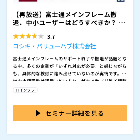
【再放送】富士通メインフレーム撤
退、中小ユーザーはどうすべきか？ ～
リホスト／リライト／リ...
3.7
コシキ・バリューハブ株式会社
富士通メインフレームのサポート終了や撤退が話題とな
る中、多くの企業が「いずれ対応が必要」と感じながら
も、具体的な検討に踏み出せていないのが実情です。特
に中小規模のメインフレームユーザーでは、「誰に相談
対応の必要性は認識していても、リホスト／リライト／
すればよいか分からない」状態に置かれているケースも
リビルドといった移行方式の違いや、コスト感・期間・
ITインフラ
少なくありません。
業務影響を具体的にイメージできず、検討が止まってし
まうケースは多く見られます。見積を取ったものの高額
本セミナーでは、富士通メインフレームを取り巻く現状
で頓挫した、社内で意見が割れて前に進まない、といっ
を整理したうえで、リホスト／リライト／リビルドとい
セミナー詳細を見る
た経験をお持ちの方もいるのではないでしょうか。業務
う3つの移行方式について、それぞれの特徴や考え方を
停止や大規模改修は避けたい一方で、現状維持にも不安
分かりやすく解説します。特定の方式を前提にするので
※当日いただいたご質問は後日開催企業より個別に回答
が残る。判断材料が不足したまま時間だけが過ぎてい
はなく、自社の規模や業務特性を踏まえて、どのように
いたします。