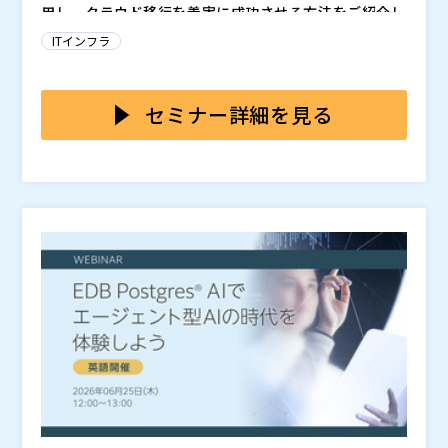
用し、クラウド移行を着実に成功させる方法をご紹介し
りたい方
間でHPCリソースを確保するための考え方や判断軸を整
ネットワンネクスト株式会社（
）
ます。
理します。 八方塞がりの状態から抜け出すためのヒン
SCSK株式会社（
）
ITインフラ
VMware買収後の新たな時代において、インフラの移行
トを得たい方は、ぜひご参加ください。
マジセミ株式会社（
）
には、まるで映画の主役級アクションのような周到な計
※共催、協賛、協力、講演企業は将来的に追加、削除さ
画と、絶対的な精度が求められます。しかし、どんなに
セミナー詳細を見る
れる可能性があります。
綿密に練られた移行計画であっても、現在の激動の市場
さらに、地政学的リスクの台頭も無視できません。輸出
環境を無視することはできません。ハイパースケーラー
規制とテクノロジー主権への要求が高まる中、「誰が、
各社によるAI処理能力の拡大競争は、世界のサプライチ
どこからアクセスできるか」というルールは、日々厳格
ェーンを逼迫し、調達コストを高騰させています。その
化しています。このような環境下、ITプロフェッショナ
では、次にとるべき「確実な一手」を、どう見極めれば
結果、ハードウェアの納期は数週間、場合によっては数
ルに求められるのは、単に移行技術を極めることだけで
よいのでしょうか？
ヶ月単位で遅延しています。
はありません。リアルタイムに変化する環境で臨機応変
ハリウッドの伝説的なスタントマンでありスタントドラ
に完璧なパフォーマンスを演じきることなのです。
イバーでもあるコリー・ユーバンクス氏を迎えた、特別
なオンラインイベントにぜひご参加ください。『ワイル
ド・スピード』シリーズ3作のハイスピード・ハイリス
大都市のストリートをドリフトで駆け抜け、大ケガを負
クなレース、『トランスフォーマー』シリーズの変身ア
うことなくバイクをパワースライドさせ、悪のロボット
ドベンチャー、『ミッション：インポッシブル2』の身
との銀河系をかけた戦いを率いる――そんなスタントのプロ
の毛もよだつようなミッションなど、数々の名作映画の
フェッショナルが培ってきた「リスク管理と極限の精
命がけのアクションは映画に任せ、成功に向けてすべて
裏側にある、手に汗握るアクションシーンの舞台裏を明
度」のノウハウ。それと全く同じレベルの精密さを、N
の動きが計算された道筋を選びましょう。
かしていただきます。時速100km近くで重さ約19トン
utanixの専門家がお客様のIT環境にどのように適用
IT環境にマルチクラウドの柔軟性を取り入れる準備はで