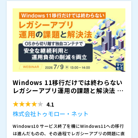
ているのは、単に新品サーバーを待つことではなく、
択肢となる場合があります。 重要なのは、再生品を
・基幹系システムは新品 ・情報系システムは再生品 ・
・再生品サーバーを検討しているが、性能や品質面に不
AI需要による供給逼迫が続く中で、EOSL対応やシステ
を
見極める視点です。
「安いから選ぶ」「新品がないから仕方なく選ぶ」ので
開発環境やDR環境はレンタルや延命保守 といったよう
安を感じている方 ・再生品を選択肢に入れているもの
ム更改をどのように進めるべきか、その判断材料を整理
はなく、
に、選択肢を使い分ける
の、最終判断に踏み切れずにいる方 ・レンタルや延命
できます。 また、再生品サーバーについて、 ・性能面
です。
についてもご紹介します。 新
品のみを前提とするのではなく、用途に応じて最適な手
保守も含めて、現実的な活用方法を検討したい方 ・社
で実務利用に耐えられるのか ・品質や保守体制はどの
ネットワンネクスト株式会社（
）
段を選択することで、納期・コスト・品質のバランスを
内説明や意思決定に必要な判断材料を求めている方
ように評価すべきか ・どの用途であれば現実的な選択
マジセミ株式会社（
）
取る考え方をお伝えします。
肢になり得るのか といった観点を理解し、自社環境に
※共催、協賛、協力、講演企業は将来的に追加、削除さ
照らして判断するための視点を得られます。 さらに、
れる可能性があります。
新品・再生品・レンタル・延命保守をシステムの重要度
に応じて使い分けるTier別活用戦略の考え方も学べま
す。
Windows 11移行だけでは終わらない
レガシーアプリ運用の課題と解決法 ～
OSから切り...
4.1
株式会社トゥモロー・ネット
Windows10 サービス終了を機にWindows11への移行
は進んだものの、その過程でレガシーアプリの問題に直