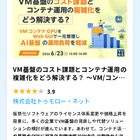
維持しながら、アーキテクチャの複雑さを軽減
ントを活用し、オープンスタンダードのスタック統合に
株式会社日本経済広告社（
）
高騰を続けるハードウェアコストや調達遅延の影響を最
より、独自のAIプラットフォーム（Iceberg/Parque
マジセミ株式会社（
）
小限に。
40年以上のキャリアを誇るコリー・ユーバンクス氏
t）内で安全かつ俊敏な機能を実現 ◆
※共催、協賛、協力、講演企業は将来的に追加、削除さ
： ネイティブのエ
は、これまでに160本以上の映画と1,200本以上のテレ
ージェント機能とエージェント移行機能を組み込んだ単
れる可能性があります。
ビドラマに携わり、世界最高峰のスタント賞である「タ
一のPostgresベースプラットフォーム上で、トランザ
ウルス・ワールド・スタント・アワード（Taurus Wor
Nutanix プロダクト＆ソリューションマーケティングS
クション、分析、AIワークロードを効率的に実行
ld Stunt Award）」を3度も受賞した伝説のプロフェ
VP
ッショナルです。ワーナー・ブラザース史上最年少のス
GDM ITインフラストラクチャーコンサルタント
タントマンとしてキャリアをスタートさせた彼は、『ワ
Nutanix インダストリーソリューションマーケティン
イルド・スピード』、『トランスフォーマー』、『ミッ
グ担当グローバルディレクター
VM基盤のコスト課題とコンテナ運用の
ション:インポッシブル』といった大ヒットシリーズ
Nutanix ネットワーク＆セキュリティシニアプロダク
複雑化をどう解決する？ 〜VM/コンテ
で、数々の世界記録を塗り替える驚異的なカースタント
トマーケティングマネージャー
を成功させてきました。トム・クルーズやシルベスタ
Nutanix プリンシパル技術マーケティングエンジニア
ナ/GPUをWeb...
3.9
ー・スタローンといったハリウッドのトップスターの身
Nutanix 技術マーケティングエンジニア
代わり（スタントダブル）を務めるだけでなく、映画監
本イベントに関するお問合せは
までご連絡ください。
株式会社トゥモロー・ネット
督やセカンドユニット（アクション専門チーム）・ディ
© 2026 Nutanix, Inc.All rights reserved.Nutanix、
仮想化ソフトウェアのライセンス体系変更や価格上昇を
レクターとしても頭角を現し、150以上の極限のアクシ
Nutanixロゴ、およびここに記載されているすべてのN
背景に、多くの企業でVM基盤の見直しや代替ソリュー
ョンシーンを統括・指揮してきました。現在は、後進を
utanixプロダクトおよびサービス名は、アメリカ合衆
ションの検討が進んでいます。あわせて、コンテナ活用
育てる「カークラッシュ・クリニック（カースタント養
国およびその他の国におけるNutanix, Inc.の登録商標
ニュータニックス・ジャパン合同会社（
）
の拡大やGPUリソース利用の増加により、VMとコンテ
AI基盤のコスト最適化に向けて、VM中心の運用からコ
成講座）」の主宰や、トークライブショー「スタント・
または商標です。Nutanix, Inc.は、VMware by Broad
マジセミ株式会社（
）