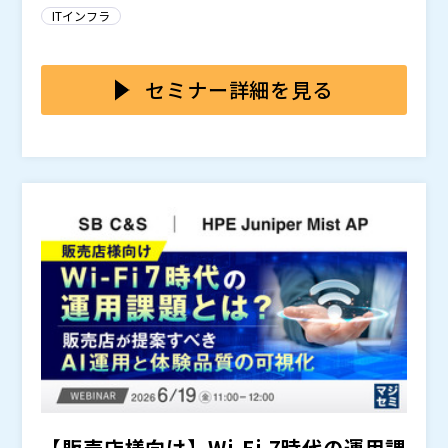
ナを統合的に管理できる柔軟な基盤運用へのニーズも高
ンテナ活用へ移行する選択肢が注目されています。一方
ストーリーズ」の全米ツアーを展開。ハリウッドを震撼
comまたはBroadcomと提携していません。VMware
※共催、協賛、協力、講演企業は将来的に追加、削除さ
ITインフラ
まっています。一方で、移行時の運用負荷や既存環境と
で、Kubernetesをはじめとするコンテナ基盤はコマン
させたあの名シーンの舞台裏を明かし、今なおエンター
およびここに記載されているさまざまなVMware製品名
れる可能性があります。
の整合性、コスト最適化などに課題を感じている企業も
ドベースのUI管理が中心となる場面も多く、運用ノウハ
本セミナーでは、
を搭載した
を活用し、コンテナ・V
テインメント業界に大きな影響を与え続けています。
は、米国およびその他の国におけるBroadcomの登録
少なくありません。
ウが特定担当者に偏りやすい傾向があります。結果とし
M・GPUをWeb GUIで一元管理することで、AI基盤の運
商標または未登録商標です。『トランスフォーマー』お
セミナー詳細を見る
て、コンテナを活用したくても、管理の難しさや属人化
用負荷を軽減する方法を解説します。VM中心の運用を
よび関連キャラクターは、HasbroおよびParamount P
への不安から、移行に踏み切りづらいケースがありま
見直し、コンテナによる柔軟なGPU活用へ移行するこ
株式会社トゥモロー・ネット（
）
ictures（DreamWorks Picturesと提携）の商標で
す。
とで、仮想化ライセンス費用やGPUリソースの無駄を抑
マジセミ株式会社（
）
す。『ミッション：インポッシブル』および『ワイル
える考え方をご紹介します。また、アプライアンス製品
※共催、協賛、協力、講演企業は将来的に追加、削除さ
ド・スピード』は、Paramount PicturesおよびUnive
として短期間で導入できるため、複雑な個別構築や初期
れる可能性があります。
rsal City Studios, LLCの商標です。The Dukes of Ha
設定の負担を抑え、AI基盤の運用を始めやすくします。
zzardは、Warner Bros. Entertainment Inc.の商標
です。Nutanix, Inc.およびこのイベントは、Paramou
nt Pictures、DreamWorks Pictures、Universal Pic
tures、Warner Bros.、またはHasbroと提携、資金提
供、または推奨の関係にありません。ここで言及されて
いるその他すべてのブランド名は識別目的のみであり、
それぞれの所有者の商標である可能性があります。追加
の画像は、Corey Eubanksが提供し、所有していま
す。
【販売店様向け】Wi-Fi 7時代の運用課