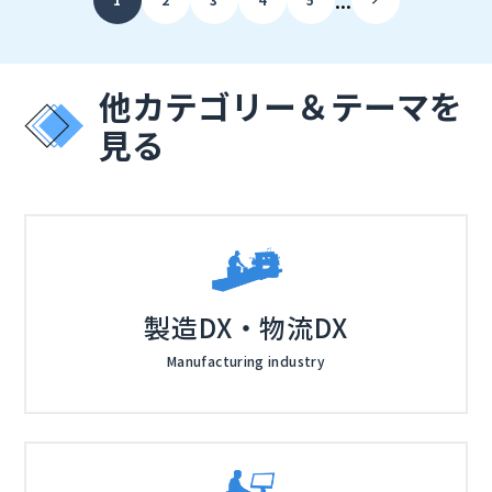
やWANまで含めたフルスタックAI管理により、Day0の
れる可能性があります。
設計、Day1の導入、Day2の運用までを効率化し、販売
店が顧客へ継続的な価値を提案するための具体的なシナ
リオをお伝えします。
他カテゴリー＆テーマを
見る
製造DX・物流DX
Manufacturing industry