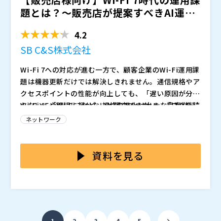
題とは？〜販売店が提案すべきAI運用
と体験品質の可視化〜
4.2
SB C&S株式会社
Wi-Fi 7への対応が進む一方で、顧客企業のWi-Fi運用課
題は機器更新だけでは解決しきれません。通信規格やア
クセスポイントの性能が向上しても、「遅い原因が分か
らない」「現場に行かないと調査できない」「ログを読
Wi-Fi 6EやWi-Fi 7など、規格の進化は大きな提案材料
める担当者に依存している」といった課題は、運用現場
になりますが、スペック比較だけでは競合製品との差別
ネットワーク
に残り続けます。これからのWi-Fi提案では、単に新し
化が難しくなっています。顧客が本当に困っているの
い機器を導入するだけでなく、ユーザーが快適に使えて
は、通信速度そのものだけではなく、問い合わせ対応、
本セミナーでは、Juniper MistのAIアーキテクチャを
いるかを継続的に把握し、問題発生時に迅速に原因を特
原因調査、拠点ごとの設定、障害時の切り分けといった
もとに、販売店が顧客へ提案できるWi-Fi運用改善のポ
資料を見る
定できる運用設計まで含めた提案が求められます。
日々の運用負荷です。販売店が継続的に顧客接点を持つ
イントを解説します。SLEによるユーザー体験の可視
ためには、AP本体の販売で終わるのではなく、AIによ
化、Marvisによるトラブル原因の特定、自動パケット
SB C&S株式会社（
）
る可視化・解析・自動化を活用し、導入後の運用品質ま
キャプチャ、仮想ユーザーによる接続性の事前検証な
日本ヒューレット・パッカード合同会社（
）
で改善する提案へ広げる必要があります。
ど、従来は熟練者に依存していた運用をAIで支援する方
マジセミ株式会社（
）
法を紹介します。さらに、無線LANだけでなく有線LAN
※共催、協賛、協力、講演企業は将来的に追加、削除さ
...
1
2
3
4
5