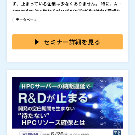
ず、止まっている企業は少なくありません。 特に、Am
azon RDS / Aurora / Cloud SQL などの DBaaS環境を
EOL対応では、単なるバージョンアップではなく、 ・
本番利用している場合、 Extended Supportによるコ
影響範囲の見極め ・リスク整理 ・検討論点の整理 ・社
データベース
スト増、互換性、性能影響、ダウンタイムなど、 考慮
内・ベンダーの役割分担 といった判断の連続が求めら
すべき論点が一気に増え、判断が難しくなります。 そ
れます。 しかし多くの現場では、この整理ができない
EOL対応を検討する際、RDS、Aurora、Cloud SQLと
の結果、「調査だけ進んで決められない」「不安で先送
まま作業に入り、結果として 想定外のトラブルやコス
いったDBaaSごとに考慮すべきポイントは異なります。
セミナー詳細を見る
り」という状態に陥るケースが多く見られます。
ト増 を招いてしまいます。
例えば、 ・Amazon RDS for MySQL：アップグレード
パスと互換性リスク ・Amazon Aurora MySQL：独自
本セミナーでは、DBaaS環境（RDS / Aurora / Cloud
機能依存とパフォーマンス特性 ・Google Cloud SQ
SQL）におけるMySQL 8.0 EOL対応に焦点を当て、 失
L：移行オプションと運用設計の違い これらを理解せず
敗しないアップグレード戦略を「判断軸」の形で整理し
に進めると、ダウンタイム、性能劣化、想定外の工数増
ます。 単なる手順解説ではなく、 何を検討すべきか・
・Amazon RDS / Aurora / Cloud SQL を本番利用して
など、事業影響に直結する問題が発生しかねません。
どこに注意すべきか・どのように整理すべきかを自社で
いる企業の方 ・MySQL 8.0 を使っているが、まだEOL
判断できるようになることを目的としています。 セミ
対応に着手できていない方 ・情シス・開発リーダー・I
ナー内容で主に得られるノウハウは以下となります。
T責任者など、技術判断を担っている方 ・アップグレー
株式会社パソナデータ＆デザイン（
）
・EOL対応で押さえるべき影響範囲とリスクの全体像
ドの影響・リスク・コストを自分の判断で説明する必要
マジセミ株式会社（
）
・MySQL 8.0 EOLで何が起こるのか（DBaaS特有の論
がある方 ・ベンダー任せではなく、自社で判断軸を持
※共催、協賛、協力、講演企業は将来的に追加、削除さ
点を含めて整理） ・RDS / Aurora / Cloud SQL それぞ
って進めたい方 EOL対応を「作業」で終わらせず、社内
れる可能性があります。
れの対応方針と注意点 ・サービス特性を踏まえたアッ
で方針を整理し、次の一手を判断できる状態をつくりた
プグレードパスの考え方 ・検討を進めるための整理視
い方は、ぜひご参加ください。