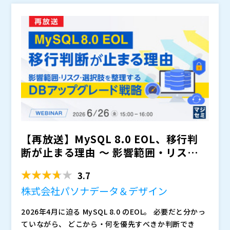
く、これが、多くの中小メインフレームユーザーが直面
比較・検討すべきかという視点をお伝えします。すぐに
コシキ・バリューハブ株式会社（
）
しているジレンマです。
結論を出すことを目的とするのではなく、「まず何を整
ビズブースト株式会社（
）
理すべきか」「次に何を検討すべきか」を明確にするこ
マジセミ株式会社（
）
とがゴールです。誰にも相談できず立ち止まっていた状
※共催、協賛、協力、講演企業は将来的に追加、削除さ
態から、検討を前に進めるためのヒントを持ち帰ってい
れる可能性があります。
ただける内容です。
【再放送】MySQL 8.0 EOL、移行判
断が止まる理由 ～ 影響範囲・リスク・
選択肢を整...
3.7
株式会社パソナデータ＆デザイン
2026年4月に迫る MySQL 8.0 のEOL。 必要だと分かっ
ていながら、 どこから・何を優先すべきか判断でき