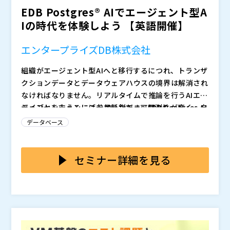
EDB Postgres® AIでエージェント型A
のバスを3回転半も横転（キャノンロール）させ、世界
し、変革するのかを分かりやすく解説します。
きていますか？
記録を樹立した壮絶なエピソードなど、見逃せない内容
Nutanixとともに、確実で洗練されたIT移行のステップ
Iの時代を体験しよう 【英語開催】
が満載です。
を踏み出しましょう。
Nutanix MoveとNutanix Cloud Clusters（NC2）
エンタープライズDB株式会社
が、レガシーなインフラとモダンなハイブリッド・マル
組織がエージェント型AIへと移行するにつれ、トランザ
チクラウド環境を統合し、大規模環境でもシームレスな
クションデータとデータウェアハウスの境界は解消され
業務継続性を実現する方法をご紹介します。移行に伴う
具体的には、NC2が提供する以下の強みを備えたプラッ
なければなりません。リアルタイムで推論を行うAIエー
リスクを抑え、先行き不透明な状況から生じるストレス
トフォームについて深く学んでいただけます。
ジェントを支えるには、最新鋭で、可観測性が高く、自
ライブセッションにご参加いただき、EDB Postgres AI
をどのように解消できるのか、その全貌が明らかになり
・
：スクリプトに変更を加えることなく、アプリケーシ
律性を備え、ガバナンス機能が組み込まれたデータプラ
がハイブリッド環境全体でサイロを解消し、アーキテク
ます。本イベントでは、示唆に富むディスカッション、
ョンをオンプレミスで実行していた状態とまったく同じ
データベース
ットフォームが必要です。
チャを簡素化する方法をご覧ください。
リアルタイムのデモ、そしてお客様の導入成功事例を通
ようにクラウド上で実行。
◆
： Postgresを活用することで、AIエージェントに運
じて、クラウド移行を驚くほどシンプルに（身代わりの
・
：データシーディングプロセスが既存データを精密に
用データと履歴データの両方に対して、安全かつリアル
セミナー詳細を見る
スタントダブルを必要とせずに）成功させる方法を分か
レプリケーションし、ビジネスの中断時間を数時間から
タイムな推論アクセスを同時に提供 ◆
： あらゆるワー
りやすく解説します。
数分単位へと劇的にに短縮することで、いつでも成功を
クロード、エージェント、そして人間に対して、大規模
◆
： Warehouse PGを使用して、イベントデータ、ト
収める。
・
：仮想マシンの移行準備を自動化。手作業に伴うリス
なAIインテリジェンスを提供 ◆
ランザクションデータ、分析データを統合し、サブ秒単
： 単一の統合インター
クや予期せぬシステム停止を回避。
フェースを通じて、ハイブリッドな可観測性とデータ主
位のクエリ、リアルタイム機械学習、セマンティック検
・
：特定のワークロードを、安定したクラウドのベアメ
権を完全に実現 ◆
索を実現 ◆
エンタープライズDB株式会社（
： EDB Postgres AIテクニカルブループリ
： 厳格なコスト管理とガバナンスを
）
タルインフラストラクチャーに移行。これにより、昨今