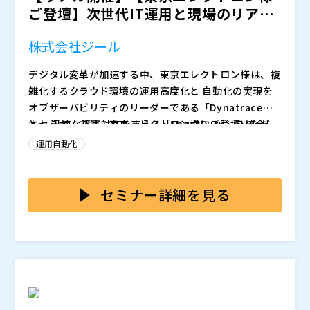
ご登壇】次世代IT運用と現場のリアリ
ティを繋ぐ「SRE実践...
株式会社ジール
デジタル変革が加速する中、東京エレクトロン様は、複
雑化するクラウド環境の運用高度化と 自動化の実現を
オブザーバビリティのリーダーである「Dynatrace」
と、 迅速な障害対応を支える「PagerDuty」を統合し
本セミナーでは、東京エレクトロン様にご登壇いただ
推進しています。
き、同社が目指す次世代IT運用の姿と、 それを具現化
運用自動化
するために選択したDynatrace（観測）とPagerDuty
（インシデント管理）の活用術を詳らかにします。 ま
新システムの多くは、PoCの延長線上で運用が始まり、
た、理想を絵に描いた餅で終わらせないために、ジール
監視体制の不備から障害対応が後手に回るケースが散見
セミナー詳細を見る
の「SRE伴走支援」が現場でどのように機能し、組織の
されました。 こうした状況をDynatraceとPagerDuty
自律化を促したのか。大手企業が知るべき、ビジョンと
の導入によっていかに短期間で打開したか、実体験に基
―― 登壇者 ―― 東京エレクトロン株式会社 DXデザイン部DXデ
現場実装を両立させるための「現実的な処方箋」を共有
づきご紹介します。 また、システム基盤の安定化を実
ータ統合グループ グループリーダー 下井 剛氏
いたします。
現した現在地と、今後のアプリケーション層や社内展開
複雑化するシステム環境において、従来の監視を超えた
への展望についてお話しします。
「AI駆動型オブザーバビリティ」の重要性を解説し、 D
ynatraceを活用したAIによる自動的な根本原因分析か
らその先の自律的なIT運用高度化に向けたロードマップ
―― 登壇者 ―― Dynatrace合同会社 執行役員 ソリューション