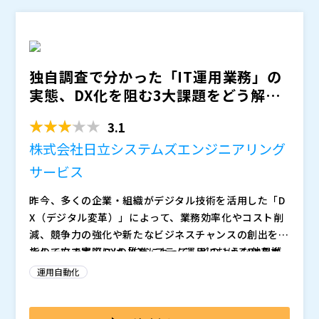
まえた実践的なアプローチをお伝えします。これまで2
ン」のサービス及び自動化ツール導入の具体的な進め方
00社以上のエンタープライズ規模のお客様の運用導入
をご紹介します。IT子会社における経営層への提案方法
日鉄ソリューションズ株式会社（
）
を支援した経験・ノウハウを凝縮し、「効果の出る」自
や、具体的な検証の進め方など、導入プロジェクトを成
株式会社コムスクエア（
）
動化の実現に向けたポイントなどもご紹介いたします。
功に導くためのポイントもお話しします。セミナー前半
株式会社オープンソース活用研究所（
）
独自調査で分かった「IT運用業務」の
にNSSOLからご説明する実装ステップの「最初の1歩」
マジセミ株式会社（
）
実態、DX化を阻む3大課題をどう解決
をより具体的に理解いただけるよう、初期環境構築から
※共催、協賛、協力、講演企業は将来的に追加、削除さ
すべき？ ～属人的な...
本番実装までツール導入の経験豊富な同社が丁寧にお話
れる可能性があります。
3.1
しします。
株式会社日立システムズエンジニアリング
サービス
昨今、多くの企業・組織がデジタル技術を活用した「D
X（デジタル変革）」によって、業務効率化やコスト削
減、競争力の強化や新たなビジネスチャンスの創出を目
指しています。 DXの推進によって、どのような効果が
その一方で実際には「ITシステム運用におけるDXを推
期待できるのでしょうか。IT調査会社ITRが公表した
進したくても取り組めていない企業が多い」というのが
運用自動化
『業務自動化に関する動向調査2022』によると、DXで
現実です。日立システムズエンジニアリングサービスが
重視するテーマとして「業務の自動化」を多くの回答企
2023年12月に500社のIT管理者を対象に実施した調査
先述の独自調査でも「IT運用業務の改善の必要性」を感