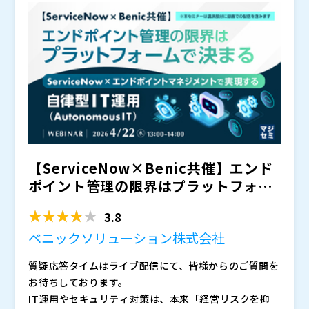
入実績を持つ。現在はこれまでの経験をもとに顧客環境
ロン株式会社・Dynatrace合同会社・PagerDuty株式
の読みづらさが導入判断を難しくし、「本当に見合うの
の課題を解決すべくオブザーバビリティコンサルタント
会社
か」という迷いを生む
として活動中。
参加費：無料（事前登録制） お問い合わせ：株式会社
本セミナーでは、4月にリリースされた
の新機能である
ジール・イベント・セミナー事務局
と
を組み合わせることで、IT運用自動化の第一歩をど
※当日、会場へのご案内は後日改めてご連絡申し上げま
のように進められるのかを具体的に解説します。
とい
す ※パートナーおよび競合企業の方のお申込みはご遠
った代表的な運用業務を例に、AIがどのように自動化フ
株式会社コムスクエア（
）
慮いただいておりますので予めご了承くださいませ
ローを生成し、実際の運用に落とし込めるのかを、実際
株式会社オープンソース活用研究所（
）
株式会社ジール（
）
の画面操作を交えながら紹介します。 新機能の活用イ
マジセミ株式会社（
）
Dynatrace合同会社（
）
メージと現場への適用方法を具体的に分かりやすく提示
※共催、協賛、協力、講演企業は将来的に追加、削除さ
PagerDuty株式会社（
）
【ServiceNow×Benic共催】エンド
し、現場に根付きやすい持続可能な自動化推進を実現し
れる可能性があります。
東京エレクトロン株式会社（
）
ていくのかを解説していきます。
ポイント管理の限界はプラットフォー
マジセミ株式会社（
）
ムで決まる ...
※共催、協賛、協力、講演企業は将来的に追加、削除さ
3.8
れる可能性があります。
ベニックソリューション株式会社
質疑応答タイムはライブ配信にて、皆様からのご質問を
お待ちしております。
IT運用やセキュリティ対策は、本来「経営リスクを抑