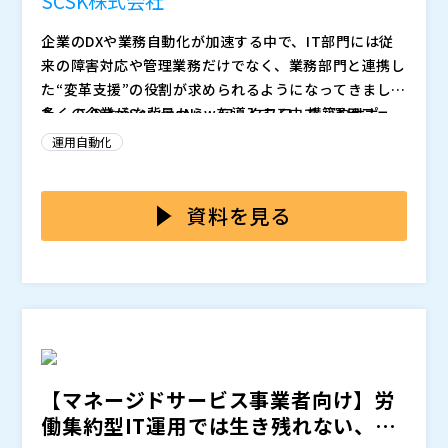
SCSK株式会社
場に根付きやすい持続可能な自動化推進を実現していく
企業のDXや業務自動化が加速する中で、IT部門には従
のかを解説していきます。
株式会社コムスクエア（
）
来の障害対応や管理業務だけでなく、業務部門と連携し
株式会社オープンソース活用研究所（
）
た“変革支援”の役割が求められるようになってきまし
マジセミ株式会社（
）
た。 このような背景から、ワークフロー構築やサポー
多くの企業がServiceNowを導入する中で、運用フェー
※共催、協賛、協力、講演企業は将来的に追加、削除さ
トデスクの運用管理など社内業務に関するシステムを一
ズに入ってから「思うように使いこなせない」という課
れる可能性があります。
運用自動化
元化して運用・管理できる「ServiceNow」を導入する
題に直面しています。 ServiceNowが備える豊富な機
企業が増加しています。 特に乱立するシステムや分断
能を使いたいと考えていても、ServiceNow社から公表
本セミナーは、企業・組織のIT部門にてServiceNow活
されたデータの一元管理、運用プロセスの自動化といっ
されている情報だけではアップデート情報を理解しづら
用で運用最適化を進めたい担当者の方に向けて開催しま
資料を見る
た課題解決の第一歩として、まずServiceNowの「IT S
かったり、活用のヒントを得られないまま立ち止まって
す。 SCSKの多数の導入・保守実績に基づく、ITSM領
ervice Management（ITSM）」を導入する企業が多
しまうケースが少なくありません。また、社内に知見を
域における運用最適化・自動化の実現方法をご紹介しま
SCSK株式会社（
）
いです。ITSMを活用することで、IT運用の効率化、サ
持つ人材が乏しく、多忙な運用メンバーが日常のメンテ
す。「年1回のバージョンアップに伴う運用改善や全社
株式会社オープンソース活用研究所（
）
ービス品質やガバナンスの強化、業務負荷の軽減など多
ナンスや不具合対応に追われることもあります。さら
活用の定着課題をどう乗り越えるか」について、有益な
マジセミ株式会社（
）
くの効果が期待されますが、導入後の運用フェーズには
に、特定業務領域だけにとどまり、機能全体を活かしき
ヒントが得られる機会です。世界中のServiceNowユー
※共催、協賛、協力、講演企業は将来的に追加、削除さ
定着・活用の課題も残されています。
れないまま運用されているケースも見受けられます。実
ザーが集う年次イベント「ServiceNow Knowledge 2
れる可能性があります。
際の現場では、運用担当者がメンテナンスや障害対応に
025」で発表された最新トレンドや注目機能もご紹介し
【マネージドサービス事業者向け】労
追われて改善に着手する余裕がなく、バージョンアップ
ます。ServiceNowの有効活用を目指している方は、ぜ
働集約型IT運用では生き残れない、業
のたびに多大な対応コストが発生するなど、負荷の高い
ひご参加ください。