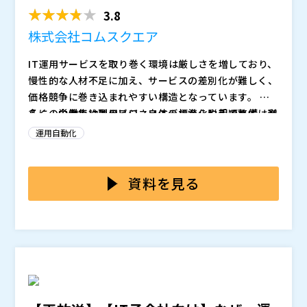
界の現状と未来 ～ロー...
運用に悩むこともあります。こうした課題は、Service
3.8
Nowを“定着させる”上での壁となっています。
株式会社コムスクエア
IT運用サービスを取り巻く環境は厳しさを増しており、
慢性的な人材不足に加え、サービスの差別化が難しく、
価格競争に巻き込まれやすい構造となっています。 さ
らに、労働集約型のビジネスモデルから脱却できず、利
多くの企業では運用フロー自体の標準化や手順整備は進
益率の低下や成長の停滞といった課題を抱える事業者も
んでいるものの、現場には依然として“人が張りつく”前
運用自動化
少なくありません。今、業界全体が持続可能なサービス
提の業務構造が残り、繁閑問わず固定的にコストが発生
モデルへの転換を迫られています。
しています。こうした“非効率の壁”が、利益率の改善を
本セミナーでは、IT運用の効率化と収益性向上を支え
阻む最大のボトルネックになっています。
る、純国産のローコード自動化基盤「ロボシュタイン」
資料を見る
の特長と活用事例をご紹介します。
監視ツールからの
アラートメールやチャットなどをトリガーに障害の一次
株式会社コムスクエア（
）
対応自動化やエスカレーションを自動化するだけでな
株式会社オープンソース活用研究所（
）
く、5,000種類を超えるコラボレーションノードを活用
マジセミ株式会社（
）
することにより、既存のツールとの接続を可能にし、サ
※共催、協賛、協力、講演企業は将来的に追加、削除さ
ービスの付加価値向上を実現。 加えて、AIを活用した
れる可能性があります。
フロー自動生成機能や、扱いやすさを重視したUIによ