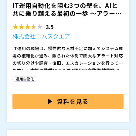
IT運用自動化を阻む3つの壁を、AIと
を解説します。
技術本部長 黒岩 宣隆氏 Sun Microsystemsにおいて
共に乗り越える最初の一歩 ～アラート
プリセールス兼 Java エバンジェリストとして活動。
対応の切り分け、調...
その後 BEA Systems においてアプリケーションサーバ
深夜の呼び出し、属人化した障害対応、増え続けるアラ
3.5
の開発サポートやプロジェクトマネージャとしてシステ
ート。 AIや自動化で突破し、「担当者頼みの消火活
ム導入・開発支援に従事。2010年からVMwareにて仮
動」から「組織で回る自律的なインシデント運用」へ転
株式会社コムスクエア
想化導入の支援ならびに日本向けクラウドサービス展開
換する実践アプローチを、デモを交えて解説します。
―― 登壇者 ―― PagerDuty株式会社 Senior Solutions Cons
IT運用の現場は、慢性的な人材不足に加えてシステム環
の支援を行い、VMware Cloud on AWSの立ち上げか
ultant 藤野 知行氏 大手ITベンダーにて、x86サーバー
境の複雑化が進み、限られた体制で膨大なアラート対応
ら普及までをリード。さらにCTO Ambassadorとして
のプリセールス部門に所属し、データセンターの各種ハ
の切り分けや調査・復旧、エスカレーションを行ってい
US本社R&DとAPJ地域お客様の橋渡し役を担う。2024
ードウェアや仮想化ソフトウェアなど、幅広い製品・ソ
複数の大手企業でObservabilityとOn-Callといった
ます。 しかし、人手によるオペレーションの効率化は
しかし、市場の動向をみると、運用の自動化を実現し、
年からDynatraceにて、AI を活用したIT運用の高度
リューションの導入を支援。その後、エンド・ユーザ
「運用高度化」と「自動化」の導入から活用までを伴走
限界を迎えており、運用自動化の検討を多くの企業がIT
オペレーションの省力化、品質向上を成功させているの
化・効率化に向けたソリューションの普及活動中。
ー・コンピューティング（EUC）製品ベンダーにて、デ
支援してきた実績をもとに、現場で成果を出すSRE実践
運用自動化
部門の重大テーマとして掲げています。
はほんの一握りの企業ではないでしょうか？そこには導
ジタルワークスペース体験の向上やセキュリティ強化、
の要点を解説します。
―― 登壇者 ―― 株式会社ジール クラウドマネージドサービスユ
入を阻む3つの壁があると考えています。
：運用者は日々の対応に追われ、新しいツールの検証や
マルチクラウド展開のプロジェクトを技術面から推進。
ニット 上席チーフスペシャリスト 森本 伸幸 時代ととも
自動化フロー開発に十分な時間を確保できず、開発部門
資料を見る
2023年よりPagerDuty株式会社にて現職に就き、お客
に形を変えていく様々なシステムの監視・可視化のあり
に依頼しても“守りのIT投資”として優先されにくい
様における効率的なインシデント対応や自動化の実現の
方について、Webサービス事業者での15年の監視運用
日時：2026年5月22日（金）15:00-18:30 会場：〒141
：自動化ツールの複雑な操作や海外製品独特のUI/UX、
ため、営業チームとともに技術的に支援しています。
改善に携わる。可視化のための作り込みに労力を注いで
-0031 東京都品川区西五反田8丁目4-13 五反田JPビ
サポート不足など、ツール側の仕様が現場に馴染みにく
いた中で監視運用を根底から変革する可能性をもったオ
ルディング11階 株式会社ジール セミナールーム「Co
いことが原因で自動化が広がらない
ブザーバビリティプラットフォームを知り、数多くの導
-Lab（コラボ）」
定員：40名 主催：株式会社ジール 共催：東京エレクト
：高額なライセンスや従量課金モデルによる費用対効果