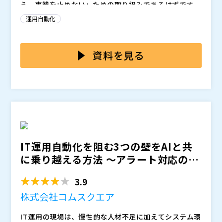
え、事業を止めない」ための取り組みであるはずです。
しかし現場では、ツールやアラートが増え続ける一方
運用自動化
で、状況把握・判断・対応が人に依存し、スピードも精
その原因は、業務プロセスと、エンドポイントを含
度も上がらないという課題を抱える企業が少なくありま
む“現場の実データ”が分断されていることにあります。
せん。
プロセスは整っていても、データが古ければ正しい判断
資料を見る
はできません。データがあっても、プロセスにつながら
本ウェビナーでは、
を統合することで、IT運用・セキュ
なければ自動化は進みません。
リティを「人が頑張る運用」から経営判断に使える“自
律的な運用（Autonomous IT）”へ進化させる考え方
を解説します。
前半では、川崎重工業IT子会社であるベニックソリュー
ションより、多くの企業がDXやセキュリティ投資を行
っても成果につながらない理由を整理した上で、Servi
ceNow × エンドポイントマネジメントの掛け合わせに
後半では、ServiceNow社より
をテーマに、人に依存し
IT運用自動化を阻む3つの壁をAIと共
よって、「IT資産・リスクをリアルタイムに把握する方
ないIT運用、そしてServiceNowが描く次世代のIT運
に乗り越える方法 ～アラート対応の切
法」「脆弱性や設定不備を検知と同時に修復へつなげる
用像と最新の取り組みについて解説します。
り分けや調査・復旧...
仕組み」「セキュリティや運用状況を経営が判断できる
IT運用・セキュリティを、現場改善で終わらせない。経
3.9
形で可視化する考え方」を、経営視点で分かりやすくご
営にとって「判断できる」「任せられる」IT運用を実現
紹介します。
したい方に向けたウェビナーです。
株式会社コムスクエア
・IT運用・セキュリティ対応が人頼み・属人化している
IT運用の現場は、慢性的な人材不足に加えてシステム環
と感じている方 ・DXやセキュリティ投資を経営判断に