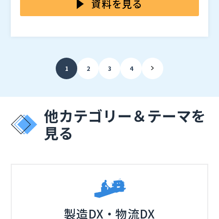
業が上げているとのことです。また、業務自動化の目的
では、ITシステム運用のDX化の取り組みについて「興
じている企業は多く見られました。特に、IT運用業務に
資料を見る
としては「生産性向上」「業務スピードアップ」「業務
味はあるが取り組めていない」という回答が約4割あり
おける「要員」「運用負荷」「品質」などの3大課題を
プロセスの品質」「人的ミス削減」などが上位になって
ました。 また、その理由として、約半数の回答者が「I
改善したいという声が多く上がっていました。 実際、
本セミナーは「ITシステム運用・保守業務を自社で実施
います。 これらの効果は、IT運用部門にとってもぜひ
Tに関わる人財が足りない」「DXを推進する人財がいな
多くのIT運用部門の現場では、慢性的な人材不足や運用
しているが、現状うまくいっていない」と悩まれている
実現したい業務改善ではないでしょうか。
い」を挙げています。DXの推進によって生産性や品質
負荷の増大などが常態的な業務課題として指摘されてい
企業・組織の運用担当部門の方を対象に開催します。日
を向上させたくても人財が足りず取り組めていない現状
ます。 特に「属人的な運用作業」が、多くのリスクや
立システムズエンジニアリングサービスが独自で実施し
株式会社日立システムズエンジニアリングサービス（
）
1
2
3
4
が明らかとなっています。
業務負荷を招いているようです。例えば、手順書に沿っ
たアンケート調査と、製造業・金融・公共機関などのへ
株式会社オープンソース活用研究所（
）
た人手作業のままでは、手順書誤りや内容誤りなど作業
のインタビュー調査の結果をご紹介。IT運用業務の実態
マジセミ株式会社（
）
ミスなどのリスクが高くなります。属人的なIT運用業務
を踏まえて、運用業務における主要課題をより詳細に明
※共催、協賛、協力、講演企業は将来的に追加、削除さ
が続く限り、IT部門のDXへの取り組みが成功すること
らかにします。 その上で、属人的なIT運用業務の改善
れる可能性があります。
他カテゴリー＆テーマを
は非常に困難だと言えます。
を支援する新しいIT運用自動化ソリューションとして、
見る
2024年8月に提供開始した「OX1(Operations Transf
ormation Service)」をご提案します。同ソリューショ
ンは、顧客企業の700社以上ものIT運用実績、50年のIT
運用業務経験を基にしたIT運用のアウトソーソングサー
ビスです。プレアセスメントから設計、運用までを含む
トータルサービスとして、デジタル化したIT運用による
現場の業務負担を大幅に削減します。 「DXへの取り組
製造DX・物流DX
みによってIT運用業務を自動化し仕組みを変えたい」