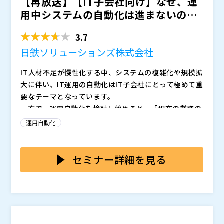
【再放送】【IT子会社向け】なぜ、運
り、省エネかつ直感的な自動化設計が可能です。 当日
用中システムの自動化は進まないのか
は、実際の操作画面を用いたデモンストレーションを交
〜本番システムへの影...
えながら、導入・拡張しやすい仕組みについてもご紹介
3.7
します。 また、ロボシュタインを自動化基盤とした自
社ブランドでのマネージドサービス展開などを実現して
日鉄ソリューションズ株式会社
いるインテグレーションパートナー各社の活用事例を通
IT人材不足が慢性化する中、システムの複雑化や規模拡
じて、具体的なビジネス展開のヒントや、支援内容の一
大に伴い、IT運用の自動化はIT子会社にとって極めて重
端をご覧いただきます。
要なテーマとなっています。
一方で、運用自動化を検討し始めると、「現在の業務の
棚卸に膨大な工数がかかる」「部分的な自動化は可能で
運用自動化
も全体最適には至らない」「運用業務が属人的で標準化
が難しい」など、さまざまな課題に直面します。特に
本セミナーでは、こうした課題を抱えるIT子会社の皆さ
「運用中システムの自動化」には、本番稼働しているシ
まに向けて、日鉄ソリューションズ株式会社より、運用
セミナー詳細を見る
ステムの構成変更・運用変更といった課題もあり、実現
自動化をすすめるための実装ステップを解説いたしま
は容易ではありません。
す。特に、親会社からの厳しい要求水準や複雑なステー
また、セミナーの後半では、株式会社コムスクエアよ
クホルダー調整など、IT子会社特有の組織的な課題を踏
り、同社が提供するIT運用自動化ツール「ロボシュタイ
まえた実践的なアプローチをお伝えします。これまで2
ン」のサービス及び自動化ツール導入の具体的な進め方
00社以上のエンタープライズ規模のお客様の運用導入
をご紹介します。IT子会社における経営層への提案方法
※当日いただいたご質問は後日開催企業より直接回答さ