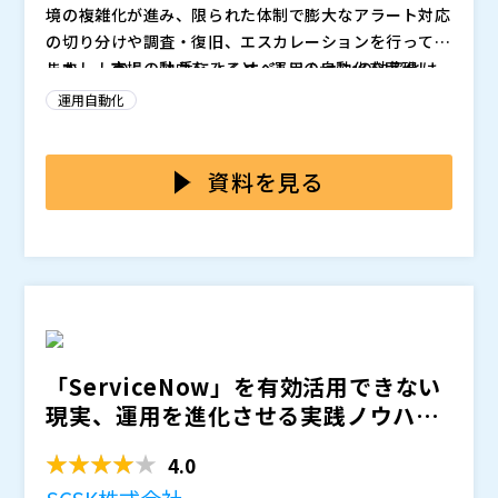
境の複雑化が進み、限られた体制で膨大なアラート対応
つなげたいCIO／IT部門責任者の方 ・ServiceNowを導
の切り分けや調査・復旧、エスカレーションを行ってい
入しているが、CMDBやデータ活用が進んでいない方 ・
ベニックソリューション株式会社（
）
ます。 しかし、人手によるオペレーションの効率化は
しかし、市場の動向をみると、運用の自動化を実現し、
脆弱性対応やインシデント対応を自動化・高速化したい
ServiceNow Japan合同会社（
）
限界を迎えており、運用自動化の検討を多くの企業がIT
オペレーションの省力化、品質向上を成功させているの
方 ・Autonomous IT（自律的なIT運用）に関心がある
株式会社オープンソース活用研究所（
）
運用自動化
部門の重大テーマとして掲げています。
はほんの一握りの企業ではないでしょうか？ そこには
方
マジセミ株式会社（
）
導入を阻む3つの壁があると考えています。
：運用者は日々の対応に追われ、新しいツールの検証や
※共催、協賛、協力、講演企業は将来的に追加、削除さ
自動化フロー開発に十分な時間を確保できず、開発部門
資料を見る
れる可能性があります。
に依頼しても“守りのIT投資”として優先されにくい
：自動化ツールの複雑な操作や海外製品独特のUI/UX、
サポート不足など、ツール側の仕様が現場に馴染みにく
いことが原因で自動化が広がらない
：高額なライセンスや従量課金モデルによる費用対効果
の読みづらさが導入判断を難しくし、「本当に見合うの
か」という迷いを生む
「ServiceNow」を有効活用できない
本セミナーでは、IT運用自動化の“最初の一歩”を軽くす
現実、運用を進化させる実践ノウハウ
るために、純国産の ローコード自動化基盤「ロボシュ
とは？ ～Ser...
タイン」 を用い、アラート対応の切り分けや障害調
4.0
査・復旧、エスカレーションなどの運用プロセスを段階
また、新機能であるAIを用いた自動化フローの生成が加
的に自動化できるアプローチをご紹介します。
わったことにより、上述した
をどのように乗り越え、現