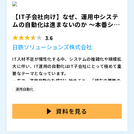
を支援した経験・ノウハウを凝縮し、「効果の出る」自
や、具体的な検証の進め方など、導入プロジェクトを成
せていただきます
動化の実現に向けたポイントなどもご紹介いたします。
功に導くためのポイントもお話しします。セミナー前半
日鉄ソリューションズ株式会社（
）
【IT子会社向け】なぜ、運用中システ
にNSSOLからご説明する実装ステップの「最初の1歩」
株式会社コムスクエア（
）
ムの自動化は進まないのか 〜本番シス
をより具体的に理解いただけるよう、初期環境構築から
株式会社オープンソース活用研究所（
）
テムへの影響を最小限...
本番実装までツール導入の経験豊富な同社が丁寧にお話
マジセミ株式会社（
）
3.6
しします。
※共催、協賛、協力、講演企業は将来的に追加、削除さ
れる可能性があります。
日鉄ソリューションズ株式会社
IT人材不足が慢性化する中、システムの複雑化や規模拡
大に伴い、IT運用の自動化はIT子会社にとって極めて重
要なテーマとなっています。
一方で、運用自動化を検討し始めると、「現在の業務の
棚卸に膨大な工数がかかる」「部分的な自動化は可能で
運用自動化
も全体最適には至らない」「運用業務が属人的で標準化
が難しい」など、さまざまな課題に直面します。特に
本セミナーでは、こうした課題を抱えるIT子会社の皆さ
「運用中システムの自動化」には、本番稼働しているシ
まに向けて、日鉄ソリューションズ株式会社より、運用
資料を見る
ステムの構成変更・運用変更といった課題もあり、実現
自動化をすすめるための実装ステップを解説いたしま
は容易ではありません。
す。特に、親会社からの厳しい要求水準や複雑なステー
また、セミナーの後半では、株式会社コムスクエアよ
クホルダー調整など、IT子会社特有の組織的な課題を踏
り、同社が提供するIT運用自動化ツール「ロボシュタイ