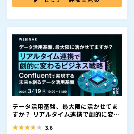
る人材の不足が挙げられます。
多くの企業では、高機能で操作が難しいBIツールを導入
しているものの、現場の人材スキルが追いついていない
状況が見受けられます。さらに、データ活用を推進する
専門人材が不在のため、膨大な時間とコストをかけてデ
このような背景から、企業にとって「収集したデータを
ータを収集しても、十分に活用できず「宝の持ち腐れ」
活かせる人材の育成」が急務となっています。。
になってしまうケースが多発しています。
本セミナーでは、企業が直面するデータ活用の課題に対
し、特定の社員に依存せず全社的なデータ活用を実現す
るBIツールをご紹介します。
また、現在データ活用人材が不足している企業向けに、
社内でデータ活用人材を育成するための具体的な方法に
ついても解説します。実際のユースケースを交えなが
ら、ビジネス現場でのデータ活用方法をご紹介する内容
「DX推進を進めるべき」「社内データの活用を強化す
となっています。
べき」といった指令を受けている部門担当者の方にとっ
データ活用基盤、最大限に活かせてま
て、有益な内容となっておりますので、ぜひご参加くだ
さい。
ドーモ株式会社（
）
すか？ リアルタイム連携で劇的に変わ
株式会社オープンソース活用研究所（
）
るビジネス戦略 ～Co...
マジセミ株式会社（
）
3.6
※共催、協賛、協力、講演企業は将来的に追加、削除さ