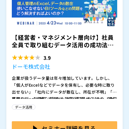
【経営者・マネジメント層向け】社員
全員で取り組むデータ活用の成功法則
を徹底解説 ～個人管理の...
3.9
ドーモ株式会社
企業が扱うデータ量は年々増加しています。しかし、
「個人がExcelなどでデータを保有し、必要な時に取り
出せない」「社内にデータが散在し、所在が不明」「最
終的にExcelで加工するため効率化に繋がらない」など
高額なデータ収集・活用ツールを導入したものの、適切
の課題が多く発生しています。
に利用されず埋もれてしまい、結果としてビジネス効率
データ活用
の低下を招いているケースも少なくありません。せっか
くのデータ資産が有効活用されず、意思決定や業務改善
このように、データ活用に苦慮している企業は少なくあ
の遅れに繋がっているのが現状です。
りません。その大きな要因として、データを利活用でき
セミナー詳細を見る