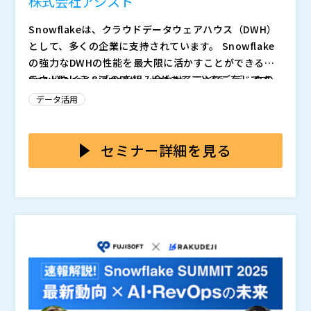
株式会社アシスト
Snowflakeは、クラウドデータウェアハウス（DWH）
として、多くの企業に支持されています。 Snowflake
の強力なDWHの性能を最大限に活かすことができるク
ラウドネイティブのBIツールがあることをご存じです
SnowflakeとSigmaを組み合わせることで、データの
か？
利用率を向上させ、より良いビジネスの意思決定を支援
データ活用
します。
グローバルでは Snowflake × Sigma の利用実績が増
えており、導入が進んでいます。
セミナー詳細を見る
・AIを活用したサイロ化しないデータ基盤の構築 ・Sn
owflakeの性能を最大限引き出す大量データ処理 ・ス
プレッドシートUIによる直感的な操作 ・強固なセキュ
リティとガバナンスを一元的に実装
Snowflakeの性能を最大限に引き出しながら、ユーザ
フレンドリーなUIで多くの利用者に使いやすく、セキュ
リティが担保された環境での分析を実現します！
このウェビナーでは、SnowflakeとSigmaのそれぞれ
の製品概要および親和性をデモを交えてご紹介いたしま
す。