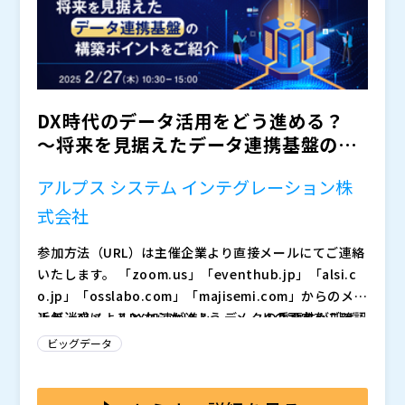
DX時代のデータ活用をどう進める？
～将来を見据えたデータ連携基盤の構
築ポイントをご紹介～
アルプス システム インテグレーション株
式会社
参加方法（URL）は主催企業より直接メールにてご連絡
いたします。 「zoom.us」「eventhub.jp」「alsi.c
o.jp」「osslabo.com」「majisemi.com」からのメー
ルが迷惑メールとならないよう、メールの設定をご確認
近年、AIによるDX加速が進み、データの重要性が叫ば
ください。
れる中、日本企業ではデータを中心としたDXの取り組
ビッグデータ
みが欧米と比較して遅れていると言われています。 そ
の原因はどこにあるのでしょうか？
日本企業がデータ活用を進める上での大きな課題とし
て、まず部門間でのデータ連携が困難であることがあげ