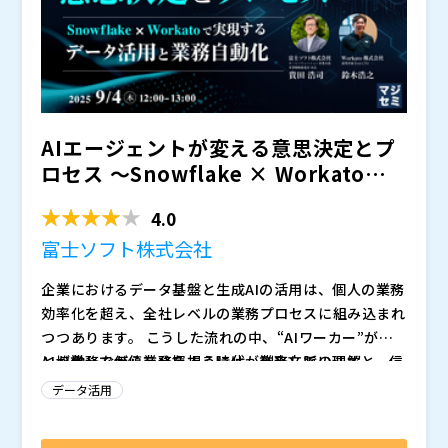
AIエージェントが変える意思決定とプ
ロセス 〜Snowflake × Workatoで実
現す...
4.0
富士ソフト株式会社
企業におけるデータ基盤と生成AIの活用は、個人の業務
効率化を超え、全社レベルの業務プロセスに組み込まれ
つつあります。 こうした流れの中、“AIワーカー”が人
と協働しながら業務を担う時代が到来しています。
AIが業務で価値を発揮するには、業務文脈の理解と、信
頼性の高いデータ整備が不可欠です。
データ活用
本セミナーでは、Snowflakeによる柔軟なデータ基盤
と、Workatoによる業務プロセス連携を組み合わせ、