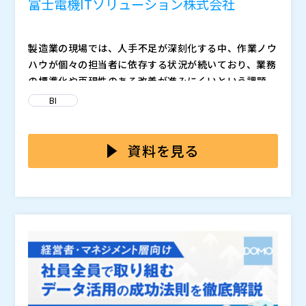
富士電機ITソリューション株式会社
製造業の現場では、人手不足が深刻化する中、作業ノウ
ハウが個々の担当者に依存する状況が続いており、業務
の標準化や再現性のある改善が進みにくいという課題が
あります。さらに、紙やExcelによる帳票管理が根強く
工数管理表、設備稼働記録、在庫管理表など、製造現場
BI
残っていることで、業務プロセスの可視化や効率化が阻
では定型帳票の運用が日常的に行われています。しか
まれ、現場DXの推進が難航している企業も多く見られ
し、それらを紙やExcelで管理していると、入力ミスや
ます。
集計の遅れが発生しやすく、正確な情報共有や迅速な意
本セミナーでは、帳票業務に特化したBIツール「軽技W
資料を見る
思決定が妨げられます。さらに、帳票の形式が個々の担
eb」を活用し、製造現場の紙・Excel帳票をWeb化・自
当者によって異なることで属人化が進み、改善活動のボ
動化する具体的な手法をご紹介します。業務部門が主体
トルネックになっています。こうした状況は、DX推進
となって運用できるノーコード環境と、基幹システムと
を阻む“現場の壁”として、多くの企業が直面している課
連携可能な柔軟性により、現場主導の継続的な改善を支
題です。
援します。実際の導入企業の事例を通じて、属人化の解
富士電機ITソリューション株式会社（
）
消と業務標準化による現場DXの加速方法をわかりやす
株式会社オープンソース活用研究所（
） マジセミ株式
く解説します。
会社（
）
※共催、協賛、協力、講演企業は将来的に追加、削除さ
れる可能性があります。