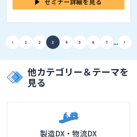
セミナー詳細を見る
られます。 各部門がシステムやデータを個別に管理し
ているため、他部門とのデータ連携が難しく、全社的な
本セミナーでは、インフォマティカ・ジャパン株式会社
データ活用が進んでいません。 また、データの品質も
の森本氏をお迎えして、これからのDX時代に重要とな
大きな課題です。 不統一なデータ形式や、入力ミスな
るデータ活用を推進するため、将来を見据えたデータ連
どによるデータの不整合が発生しており、そのままでは
携基盤の構築のポイントについて解説します。 事例を
...
1
2
3
4
5
6
7
分析に使えない状態のデータが多く存在します。
交えながら、データ品質の改善方法や全社的なデータ連
携基盤の構築方法をお伝えすることで、貴社の全社的な
アルプス システム インテグレーション株式会社（
） イ
データ活用を推進します。
ンフォマティカ・ジャパン株式会社（
）
株式会社オープンソース活用研究所（
） マジセミ株式
他カテゴリー＆テーマを
会社（
）
見る
※共催、協賛、協力、講演企業は将来的に追加、削除さ
れる可能性があります。
製造DX・物流DX