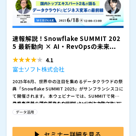
Snowflakeに興味のある方、既に導入済みの方、どな
たでも参考になる内容です。ぜひご参加ください！
：2025年7月4日（金）14:00～15:00
：Zoomによるウ
ェビナー ※PC、タブレット、スマートフォ
ンで簡単にご参加いただけます。 ※別途、
速報解説！Snowflake SUMMIT 202
ウェビナー参加登録用のURLをお送りします。
SnowflakeとSigmaの連携によって可能になる高度な
開始時刻までにそのURLでメールアドレスをご登録
データ活用をご紹介します。Sigmaとの連携におけるS
5 最新動向 × AI・RevOpsの未来...
ください。
nowflakeの強みや、拡張性の高いエンジンのメリッ
：・Snowflakeに興味のある方
・Snowflakeの良さを最大限活かせる相性のよいBI
ト、さらには最新のSummitで発表された新機能につい
Snowflakeを知り尽くす技術者が語るSnowflake×Sig
4.1
ツールに興味のある方 ・データ活用基盤構
ても詳しく解説します。
maの良さ、 そして Snowflake Summitの最新情報を
富士ソフト株式会社
築をSnowflake前提で検討されている方 ・
お届けします。
クラウドDWH（AWS Redshift、Google BigQuery
グローバルで注目集めるクラウドネイティブBI「Sigm
2025年6月、世界中の注目を集めるデータクラウドの祭
等）を検討されている方
a」について、デモンストレーションを交えながら詳し
：Snowflake
：無料
：202
典「Snowflake SUMMIT 2025」がサンフランシスコに
5年7月3日（木）12:30 まで
く解説します。
： ・競合他社様・個人で
て開催されます。 本ウェビナーでは、SUMMITで発表
のご参加は、お断りすることがございますのでご了承く
【Sigmaの特長】 ・Snowflakeの性能を100%活用 ・
された最新のプロダクトや戦略、AIへの注力動向をいち
登壇者には、国内屈指のSnowflakeテクニカルエキス
ださい。 ・本セミナーに申し込みされたご本人のみご
サイロ化しない「スプレッドシートUI」 ・アナリスト
早くキャッチアップし、国内ビジネスへのインパクトを
パートであるRAKUDEJI株式会社 代表 前田健太郎、そ
データ活用
視聴可能となります。登録URLや視聴サイトURLの転
のように機能するエージェント型AI ・クラウドネイテ
徹底解説。
して富士ソフトからは、数々のデータAIセミナーで高評
送・共有はお控えください。 ・本セミナーではZoomを
ィブの強固なセキュリティ
営業としてSnowflakeを基盤とするお客様のデータ活
価を得てきたネットソリューション事業本部 事業戦略
ぜひご参加ください。
利用します。 ・PCからの視聴の場合、Zoomは最新版
用基盤の提案に従事。 Snowflakeをよく知る営業がSi
推進室 室長 貴田浩司が登壇。 貴田はこれまでに、Rev
このウェビナーは、技術的な側面だけでなく、ビジネス
セミナー詳細を見る