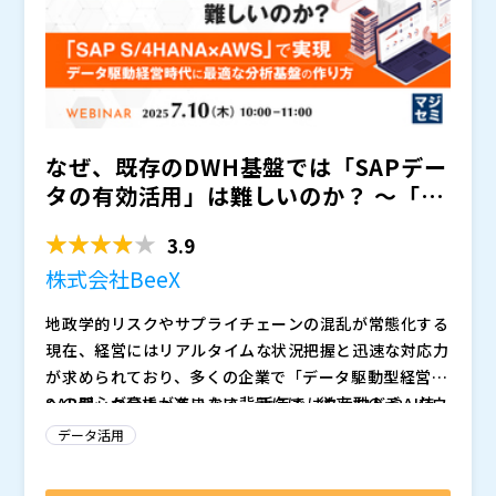
れる可能性があります。
なぜ、既存のDWH基盤では「SAPデー
タの有効活用」は難しいのか？ ～「SA
P S/4HAN...
3.9
株式会社BeeX
地政学的リスクやサプライチェーンの混乱が常態化する
現在、経営にはリアルタイムな状況把握と迅速な対応力
が求められており、多くの企業で「データ駆動型経営」
への関心が高まっています。 近年ではクラウドやAI技
SAPデータ分析が進まない背景には、従来型のデータウ
術の進展により、初期費用を抑えて柔軟な分析基盤を構
ェアハウス（DWH）の限界と、クラウド移行に伴う新
データ活用
築できる環境も整いつつあり、製造業、流通・小売業、
たな課題があります。従来型のDWHはSAPに特化して
金融業など、業種を問わずデータ活用の動きが加速して
いるため、SAPのデータを扱いやすいという利点はあり
本セミナーはデータ分析に関心があるSAPユーザー企業