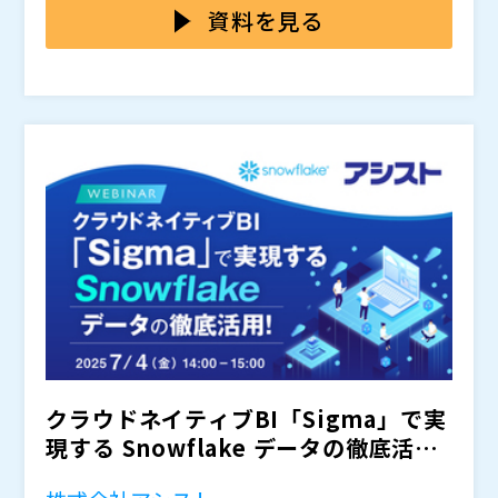
います。 そこで多くの企業が「自社の意思決定を支え
ます。しかし、導入や運用にかかるコストが高く、柔軟
のIT部門、情報システム部門、経営企画、データサイエ
資料を見る
る基盤」として、基幹業務システム（ERP）である「S
性にも欠けることから、企業のビジネス要件に合ったデ
ンティスト、ビジネスアナリストなどを対象に開催しま
AP」に蓄積された販売、購買、在庫、生産、人事とい
ータ分析基盤を用意するのは難しい状況でした。 近年
す。 従来のDWHでは困難だった柔軟なデータ活用を実
株式会社BeeX（
）
った基幹データに注目しています。ただ、これらのSAP
では「AWS」を活用したスケーラブルでコスト効率の
現する方法として、SAP S/4HANAとAWSを組み合わせ
株式会社オープンソース活用研究所（
）
データは日々蓄積されていながら、専門知識の壁や既存
良い分析基盤への移行が進んでいますが、ここにも課題
た新たなデータ分析基盤の構築をご提案。BeeXが実際
マジセミ株式会社（
）
基盤の制約により、十分に活用されていないケースが少
があります。たとえば、「SAP S/4HANA」とAWSを連
にAWS上で構築したSAPデータ分析基盤の構成を基
※共催、協賛、協力、講演企業は将来的に追加、削除さ
なくありません。この“眠れるSAPデータ”をいかに活用
携するには、SAP ODataサービスの公開作業や、SAP
に、そのデータ抽出方法、データ連携方法、生成AIを利
れる可能性があります。
するかが、今後の競争力の差を生む鍵となります。
のCore Data Services（CDS）ビューの設計など、SA
用したデータ活用方法までを具体的に解説します。 ま
P特有の技術や構成に関する理解が不可欠です。 さら
た、SAPとAWSの双方に精通したエンジニアが在籍す
に、SAPとAWSの両方に精通した人材が不足している
るBeeXならではのノウハウを通じて「なぜ既存のDWH
ことから、データ連携や運用が思うように進まないケー
では限界があるのか」「どうすれば、データ活用の次の
スも多く見られます。加えて、SAPのデータ構造は複雑
ステージへ進めるのか」なども明らかにしていきます。
になることがあるため、現場では“ブラックボックス”と
「より簡単に、より発展的にデータを活用したい」「S
して扱われがちです。
APもクラウドも分かる人材がいない」とお困りの方
は、ぜひご参加ください。
クラウドネイティブBI「Sigma」で実
現する Snowflake データの徹底活
用！