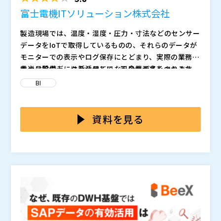
富士電機ITソリューション株式会社
製造現場では、温度・湿度・圧力・寸法などのセンサー
データをIoTで取得しているものの、それらのデータが
モニターでの表示やログ保存にとどまり、実際の業務改
善や品質向上には活かせていない企業が多くあります。
本当は設備データを活用して、不良の予兆をつかみた
い、品質を安定させたい――そう考えている現場は多くあり
BI
ます。 しかし、ツール選定を進めるにはそれなりのIT
知識が必要で、本来業務を抱えながらIT導入に対しても
本セミナーでは、
をご紹介します。 この製品は、富士
責任を持って推進しなければなりません。そのため、な
電機の工場で実際に現場の課題をもとに開発された、
資料を見る
かなか業務のデジタル化が進まないのが実情です。こう
です。
した背景から、製造業DXを進めたいものの、取り組み
特徴は、短期間でシステムの立上げを可能とする
、IT
は遅々として進まず、結果としてアナログ運用に依存し
の専門知識が無くても、簡単に使えるユーザインターフ
続けている企業が少なくありません。
ェイス、 簡単に設定変更や手直しができる
。クイック
に導入できるシステムなので、 現場主導で
富士電機ITソリューション株式会社（
）
まで対応で
きます。さらに、
株式会社オープンソース活用研究所（
な点も大きな魅力です。当日は、実
）
際の富士電機の工場での活用事例やデモンストレーショ
マジセミ株式会社（
）
ンを交えて、詳しく解説します。
※共催、協賛、協力、講演企業は将来的に追加、削除さ