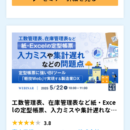
のバージョンでのご視聴をお願いいたします。 ※最
gmaとの親和性を語ります。
Ops（レベニューオペレーション）やAIエージェントの
や戦略的な視点からの解析を含むため、幅広い層の方々
新版ではない場合、ご視聴できない可能性があります
株式会社アシスト（
）
独自解釈を武器に、最先端のビジネス変革を提案してき
に価値を提供できる内容となっています。
・本セミナーの録画、録音、撮影については固くお断り
Snowflake合同会社（
）
ました。今回も単なる技術解説にとどまらず、「データ
・データクラウドとAI技術によるビジネス変革にご関心
いたします。 ・セミナーの終了後、見逃し配信はござ
株式会社オープンソース活用研究所（
）
クラウド×AI×ビジネス」の未来像を多角的に紐解きま
があるリーダー層。特に戦略的な視点でのインパクトを
いません。 ・個人情報の利用目的や取り扱いについて
マジセミ株式会社（
）
す。
考えられている方。 ・最新技術を活用したDX戦略の立
は、アシストグループの個人情報保護方針をご確認くだ
※共催、協賛、協力、講演企業は将来的に追加、削除さ
案や実施にご関心があり、特にデータクラウドとAIを軸
・日時 ：2025年6月18日（水）12:00〜13:00（11:
さい。
れる可能性があります。
・アシストグループは、取扱商品／サービス／
にした ビジネス変革を考えられている方。 ・最新の
45開場） ・参加費 ：無料 ・開催形式：Zoomウェビ
マーケティング関連情報の提供を目的として、本イベン
データクラウド技術やAIの動向を知りたい、特にSnow
ナー
トの協賛／協力／出展企業に、お客様の個人情報を提供
flakeのプロダクトに興味がおありの技術者。 ・新し
富士ソフト株式会社（
）
する場合があります。 ・ご登録いただいた個人情報
い技術やソリューションを導入することで自社のインフ
RAKUDEJI株式会社（
）
は、本イベントの協賛企業であるSnowflake合同会社
ラを強化しようとされている管理職や戦略担当者。 ・S
株式会社オープンソース活用研究所（
）
に当該企業の製品・サービス、またはマーケティング関
nowflakeを既に使用しており、最新情報や新しいプロ
マジセミ株式会社（
）
連情報のご案内を利用目的として提供する可能性があり
ダクトを追求されたい方。
※共催、協賛、協力、講演企業は将来的に追加、削除さ
ます。当社において取得したお客様の個人情報の利用目
れる可能性があります。
的及び取扱いについては当社の個人情報保護方針、各社
工数管理表、在庫管理表など紙・Exce
の個人情報保護方針は下記URLをご参照いただき、ご同
lの定型帳票、入力ミスや集計遅れなど
意の上、お申し込みをお願いいたします。
の問題点 ～定型帳...
3.8