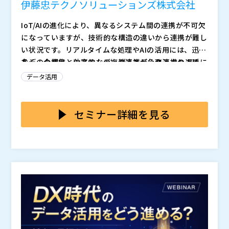
伊藤忠テクノソリューションズ株式会社
れる可能性があります。
IoT/AIの進化により、異なるシステム間の連携が不可欠
になっていますが、技術的な構造の違いから連携が難し
い状況です。リアルタイムな処理やAIの活用には、迅速
なデータ収集と効率的なデータ連携が急務となります。
多くの企業は、システムの複雑さとデータ連携の遅延に
システム間の壁を乗り越え、データをスムーズに流す仕
課題を抱えています。特にオンプレとクラウドが混在す
データ活用
組みが求められています。
る環境では、迅速かつ整合性のあるデータ連携が困難で
す。この問題を解決するには、シンプルでスケーラブル
本セミナーでは、データ活用におけるリアルタイム連携
なデータ連携の仕組みと効率的で柔軟なアーキテクチャ
の課題に対する革新的な解決策を提示します。実践的な
セミナー詳細を見る
が不可欠です。
ユースケースを通じて、複雑な分散システム環境での効
果的なデータ統合手法を解説します。Confluentの先進
伊藤忠テクノソリューションズ株式会社（
）
技術を活用し、シンプルで拡張性のあるアーキテクチャ
株式会社オープンソース活用研究所（
）
をご紹介します。
マジセミ株式会社（
）
※共催、協賛、協力、講演企業は将来的に追加、削除さ
れる可能性があります。