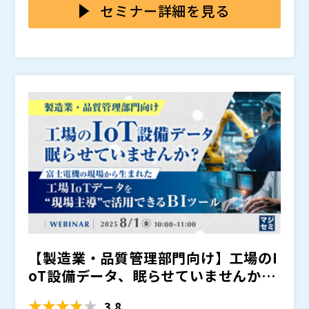
AIエージェントが“価値を発揮できる環境”のつくり方を
セミナー詳細を見る
解説。Workato GOの実践デモや、 AI活用時代のマイ
登壇者は、数々のデータAIセミナーで高評価を得てきた
ンドセットにも触れます。
富士ソフト株式会社 ネットソリューション事業本部 事
業戦略推進室 室長 貴田浩司と、 Workato株式会社 創
業者 兼 Field CTO 鈴木浩之。
意思決定を高度化させる、生成AI時代の「AIエージェン
トを動かせる環境」の条件を、先進企業の実践から学べ
る1時間です。 是非ご参加ください！
・AI・データ利活用による事業成長を構想したい方 ・D
Xを全社的に推進し、成果につなげたい方 ・業務の生産
性向上や部門間連携を強化したい方 ・AIやデータクラ
ウドの最新技術に関心がある方全般
1 はじめに 2 生成AIとAIエージェント時代のデータ
エンジニアリング最新アーキテクチャ（富士ソフト・貴
田） 3 “データ整備”から始めるAIワーカー協働 ― Wo
rkato GOで変わる現場と業務（Workato・鈴木） 4
富士ソフト株式会社（
）
質疑応答
Workato株式会社（
）
【製造業・品質管理部門向け】工場のI
株式会社オープンソース活用研究所（
）
マジセミ株式会社（
）
oT設備データ、眠らせていませんか？
※共催、協賛、協力、講演企業は将来的に追加、削除さ
～富士電機の現...
れる可能性があります。
3.8