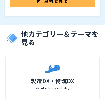
資料を見る
化しています。 多くの企業が「大手製品は高コスト」
いこなせない」といった声が多く聞こえます。 勤怠管
スタマイズ型勤怠管理システム「iTime」の事例を交え
「安価な製品は機能不足」という二者択一に陥ってお
理の“運用定着”が進まないことこそ、企業の生産性と働
ながら、導入費0円・月額300円で実現する新しい選択
株式会社アプリシエイト（
）
り、自社に最適な勤怠システムの選定が難しくなってい
き方改革を阻む最大の要因になっています。
肢をご紹介します。 iTimeは、労務の“当たり前”を確実
株式会社オープンソース活用研究所（
）
ます。
に押さえながら、現場目線で生まれた機能をユーザー要
マジセミ株式会社（
）
望から確立してきたシステムです。工数管理機能や、プ
※共催、協賛、協力、講演企業は将来的に追加、削除さ
他カテゴリー＆テーマを
ロジェクト・部署ごとの付加価値算出機能も標準搭載し
れる可能性があります。
ており、単なる勤怠集計を超えて、「働き方の見える
見る
化」と「経営判断に活かせるデータ活用」を可能にしま
す。 すでに自治体（例：茨城県庁）でも採用され、現
場の入力負担軽減と同時に、職員の働き方意識の改革・
業務改善に貢献しています。 本セミナーでは、「なぜ
多くの企業が“勤怠管理の運用定着”に失敗しているの
か」、「現場が使い続けるシステムに必要な3つの条件
とは」、「カスタマイズ×低コストで“自社仕様の勤怠
製造DX・物流DX
管理”を構築する方法」を中心に、500名以上規模の企
Manufacturing industry
業が直面する課題を具体的に解決するアプローチをお伝
えします。