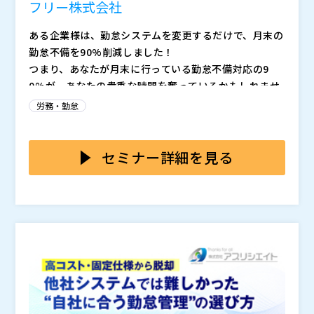
フリー株式会社
ある企業様は、勤怠システムを変更するだけで、月末の
勤怠不備を90%削減しました！
つまり、あなたが月末に行っている勤怠不備対応の9
0%が、あなたの貴重な時間を奪っているかもしれませ
ん。 この体験会で、今すぐあなたの時間を取り戻しま
労務・勤怠
せんか？
ひとつでも当てはまるならぜひご参加を！ ●月末を避
けて有給取得している労務に関わる方 ●毎月打刻・申
請漏れが多く、従業員対応で忙しくなっている方 ●勤
セミナー詳細を見る
怠システムを導入したが、思ったより効率化できていな
労務担当者にとって月末は、勤怠入力漏れや申請漏れの
いと考えている方
修正依頼、給与計算のためのデータ整形など、やること
がいっぱい...
今回の体験会と参加特典には、そんな月末業務が楽にな
るヒントが詰まっています！
勤怠が一発で締まる、給与計算勝手に終わる「0秒勤怠
→給与計算 体験キット」
セミナー中はもちろん、セミナー前後でも自由に体験が
できます！