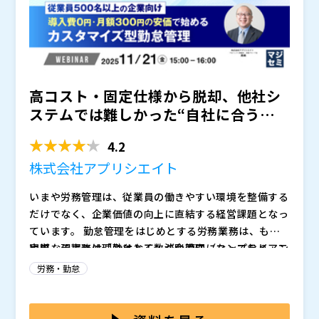
・従業員規模・業種・地域・課題別に人事労務活用の成
功事例を集めた大成功ガイド！ ・セミナー投影スライ
ド資料 の2つをプレゼント！
タイトル：勤怠が一発で締まる。給与計算が勝手に終わ
ってる。 0秒勤怠→給与計算オンライン体験
高コスト・固定仕様から脱却、他社シ
会 日時：2025年12月2日 (火) 12:00～13:00 202
5年12月3日 (水) 12:00～13:00 2025年12月4日
関西外国語大学を卒業後、航空会社にて4年間勤務。い
ステムでは難しかった“自社に合う勤
(木) 12:00～13:00 定員：200名 開催場所：オンライン
ち従業員として労務手続きや経費精算が苦手で労務部の
怠管理”の選び方 ～従業...
(Zoom)開催（参加URLをメールにてお知らせいたしま
方々にお世話になってきた経験から、今度は従業員が労
4.2
す) 登壇者：フリー株式会社 プロダクトマーケティング
務部に相談をしなくても使いこなせるツールを提供した
フリー株式会社（
）
株式会社アプリシエイト
マネージャー 松本 華奈 参加費：無料 お問い合
いと考えfreeeに参画。現在はプロダクトマーケティン
株式会社日本経済広告社（
）
わせ先：
グマネージャーとしてユーザーコミュニティ「Camp」
株式会社オープンソース活用研究所（
）
いまや労務管理は、従業員の働きやすい環境を整備する
を運営。ユーザーの皆様と一緒にプロダクトを育てられ
マジセミ株式会社（
）
だけでなく、企業価値の向上に直結する経営課題となっ
ることがやりがい。
※共催、協賛、協力、講演企業は将来的に追加、削除さ
ています。 勤怠管理をはじめとする労務業務は、もは
れる可能性があります。
や単なる事務処理ではなく、法令遵守（コンプライアン
実際、現場では「勤怠と工数が別管理になっており、二
ス）と組織の信頼性維持の要として欠かせない要素で
重入力や整合性の確認に時間を要している」、「特殊な
労務・勤怠
す。 特に中堅～大企業においては、組織規模や雇用形
勤務体系や部署単位の運用ルールが既存システムに反映
態の多様化により、「システムが現場運用に合わない」
できず、暫定対応を続けている」、「高機能なシステム
本セミナーでは、「高コスト・固定仕様から脱却し、自
「固定仕様で柔軟に対応できない」といった課題が顕在
はコストが合わず、安価なサービスは機能不足で結局使
社の運用に合う勤怠管理をどう選ぶか」をテーマに、カ