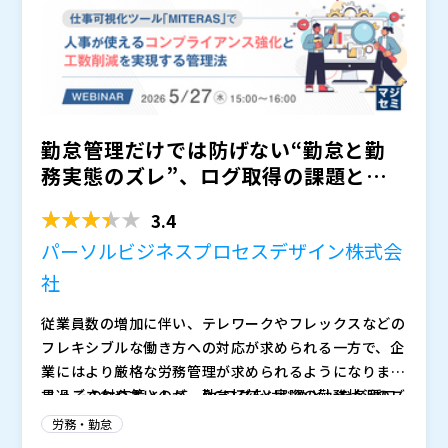
勤怠管理だけでは防げない“勤怠と勤
務実態のズレ”、ログ取得の課題と労
務リスクとは？ ～仕事可...
3.4
パーソルビジネスプロセスデザイン株式会
社
従業員数の増加に伴い、テレワークやフレックスなどの
フレキシブルな働き方への対応が求められる一方で、企
業にはより厳格な労務管理が求められるようになりま
す。 その対応策として、PCログをはじめとした各種ロ
見過ごされやすいのが、勤怠打刻と実際の勤務状況のズ
グの取得を進める企業は増えていますが、現場ではデー
レです。勤怠上は適正に見えても、ログデータを人事が
労務・勤怠
タ取得や整理に工数がかかり、人事・労務が実務で使え
日常的に確認・分析できない状態では、打刻前後の作業