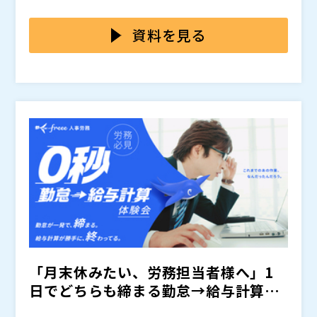
る形にならないという課題が顕在化しています。結果と
や申告されていない残業、深夜勤務、休憩不足が発生し
本セミナーでは、多くの企業が直面しやすい「ログ取得
して、ログはあるのに勤務実態を十分に把握できず、管
ているケースがあります。こうした隠れ残業は、未払い
の課題」と、勤怠管理だけでは見えにくい勤務実態の把
資料を見る
理の限界を感じるケースが少なくありません。
残業代や長時間労働をはじめとした様々な労務リスクに
握不足が招く労務リスクについて、違反事例や留意点を
つながり、従業員の健康管理や労務コンプライアンスの
交えながら解説します。 あわせて、PCログデータを活
パーソルビジネスプロセスデザイン株式会社（
）
面でも重要な課題となります。
用して勤務時間や勤務内容を可視化する仕事可視化ツー
株式会社オープンソース活用研究所（
）
ル「MITERAS」により、コンプライアンス強化と確認
マジセミ株式会社（
）
工数削減を両立する、実践的な管理方法をご紹介しま
※共催、協賛、協力、講演企業は将来的に追加、削除さ
す。人事・労務部門の負荷を抑えながら、実効性のある
れる可能性があります。
労務管理を進めたい企業におすすめの内容です。
「月末休みたい、労務担当者様へ」1
日でどちらも締まる勤怠→給与計算を
体験！