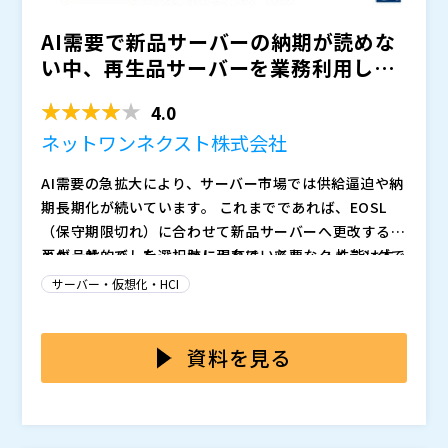
AI需要で新品サーバーの納期が読めな
い中、再生品サーバーを業務利用して
本当に問題ないのか？ ...
4.0
ネットワンネクスト株式会社
AI需要の急拡大により、サーバー市場では供給逼迫や納
期長期化が続いています。 これまでであれば、EOSL
（保守期限切れ）に合わせて新品サーバーへ更改するこ
とが一般的でした。しかし現在は、必要なタイミングで
再生品サーバーを選択肢に入れていても、 ・性能は本
必要なサーバーを調達できるとは限らず、更改計画や新
当に十分なのか ・品質面で業務利用に耐えられるのか
サーバー・仮想化・HCI
規導入計画そのものが影響を受けるケースも増えていま
・故障リスクは問題ないのか ・セキュリティや保守体
す。 特に製造業や建設業、運輸業など、基幹システム
制は大丈夫なのか といった不安から、最終判断に踏み
本セミナーでは、AI需要による供給逼迫が続く中で、再
や事業インフラを支える企業では、新品サーバーの納期
切れないケースは少なくありません。 また、現場では
生品サーバーをどのように活用できるのかを解説しま
資料を見る
が読めない中でも、EOSL対応や新規稼働を進めなけれ
「新品は安心」「再生品は不安」というイメージが残っ
す。 前世代・再生品サーバーについて、性能・品質・
ばならない状況に直面しています。 その中で、再生品
ていることもあります。 しかし、多くの社内システム
セキュリティ・保守体制の観点から検証し、どのような
・製造業、建設業、運輸業などでサーバー更改やEOSL
サーバーは単なる一時しのぎではなく、現実的な選択肢
では最新機種が必ずしも必要とは限らず、用途や要件に
用途であれば業務利用の選択肢になり得るのかを整理し
対応を担当している方 ・新品サーバーの納期長期化に
として検討されるようになっています。 いま求められ
よっては、前世代・再生品サーバーでも実務上十分な選
ます。 あわせて、システムの重要度や用途に応じて、
より、更改計画や新規導入計画が影響を受けている方