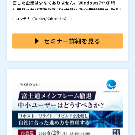
面した企業は少なくありません。Windows7やXP時代
に開発された業務システムが新OS上で期待通りに動作
レガシーアプリは業務プロセスに深く組み込まれている
せず、かといって再開発には時間もコストもかかる――。O
ことが多く、簡単に置き換えられません。一方で、新O
コンテナ（Docker/Kubernetes）
S移行後も、アプリ運用の見直しは重要なテーマとなっ
S環境では動作検証や互換性確認が必要となり、運用負
ています。
荷が増大します。VDIやSBCで対応する場合も、コスト
は、アプリケーションを独自のコンテナに封じ込めるこ
や管理の複雑さが課題となり、既存資産を活かしながら
とで、OSから切り離して配布・実行できる
です。アプ
セミナー詳細を見る
安全・効率的に運用する方法が求められています。
リを小さなパッケージ単位で配信できるため、ネットワ
ーク負荷を抑えながら迅速な展開が可能です。また、ユ
株式会社トゥモロー・ネット（
）
ーザー端末へのインストールを必要とせず、運用管理の
マジセミ株式会社（
）
負担軽減にも貢献します。さらに、AES-256暗号化や利
※共催、協賛、協力、講演企業は将来的に追加、削除さ
用制御機能によりセキュリティ面も考慮されています。
れる可能性があります。
本セミナーでは、実際のユースケースをもとにしたデモ
や導入事例を交えながら、Windows11環境におけるレ
ガシーアプリ活用と運用効率化の方法について詳しく解
説します。