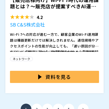
題とは？〜販売店が提案すべきAI運用
と体験品質の可視化〜
4.2
SB C&S株式会社
Wi-Fi 7への対応が進む一方で、顧客企業のWi-Fi運用課
題は機器更新だけでは解決しきれません。通信規格やア
クセスポイントの性能が向上しても、「遅い原因が分か
らない」「現場に行かないと調査できない」「ログを読
Wi-Fi 6EやWi-Fi 7など、規格の進化は大きな提案材料
める担当者に依存している」といった課題は、運用現場
になりますが、スペック比較だけでは競合製品との差別
ネットワーク
に残り続けます。これからのWi-Fi提案では、単に新し
化が難しくなっています。顧客が本当に困っているの
い機器を導入するだけでなく、ユーザーが快適に使えて
は、通信速度そのものだけではなく、問い合わせ対応、
本セミナーでは、Juniper MistのAIアーキテクチャを
いるかを継続的に把握し、問題発生時に迅速に原因を特
原因調査、拠点ごとの設定、障害時の切り分けといった
もとに、販売店が顧客へ提案できるWi-Fi運用改善のポ
資料を見る
定できる運用設計まで含めた提案が求められます。
日々の運用負荷です。販売店が継続的に顧客接点を持つ
イントを解説します。SLEによるユーザー体験の可視
ためには、AP本体の販売で終わるのではなく、AIによ
化、Marvisによるトラブル原因の特定、自動パケット
SB C&S株式会社（
）
る可視化・解析・自動化を活用し、導入後の運用品質ま
キャプチャ、仮想ユーザーによる接続性の事前検証な
日本ヒューレット・パッカード合同会社（
）
で改善する提案へ広げる必要があります。
ど、従来は熟練者に依存していた運用をAIで支援する方
マジセミ株式会社（
）
法を紹介します。さらに、無線LANだけでなく有線LAN
※共催、協賛、協力、講演企業は将来的に追加、削除さ
...
1
2
3
4
5