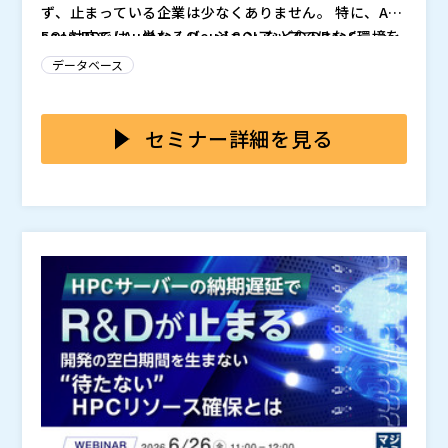
ず、止まっている企業は少なくありません。 特に、Am
azon RDS / Aurora / Cloud SQL などの DBaaS環境を
EOL対応では、単なるバージョンアップではなく、 ・
本番利用している場合、 Extended Supportによるコ
影響範囲の見極め ・リスク整理 ・検討論点の整理 ・社
データベース
スト増、互換性、性能影響、ダウンタイムなど、 考慮
内・ベンダーの役割分担 といった判断の連続が求めら
すべき論点が一気に増え、判断が難しくなります。 そ
れます。 しかし多くの現場では、この整理ができない
EOL対応を検討する際、RDS、Aurora、Cloud SQLと
の結果、「調査だけ進んで決められない」「不安で先送
まま作業に入り、結果として 想定外のトラブルやコス
いったDBaaSごとに考慮すべきポイントは異なります。
セミナー詳細を見る
り」という状態に陥るケースが多く見られます。
ト増 を招いてしまいます。
例えば、 ・Amazon RDS for MySQL：アップグレード
パスと互換性リスク ・Amazon Aurora MySQL：独自
本セミナーでは、DBaaS環境（RDS / Aurora / Cloud
機能依存とパフォーマンス特性 ・Google Cloud SQ
SQL）におけるMySQL 8.0 EOL対応に焦点を当て、 失
L：移行オプションと運用設計の違い これらを理解せず
敗しないアップグレード戦略を「判断軸」の形で整理し
に進めると、ダウンタイム、性能劣化、想定外の工数増
ます。 単なる手順解説ではなく、 何を検討すべきか・
・Amazon RDS / Aurora / Cloud SQL を本番利用して
など、事業影響に直結する問題が発生しかねません。
どこに注意すべきか・どのように整理すべきかを自社で
いる企業の方 ・MySQL 8.0 を使っているが、まだEOL
判断できるようになることを目的としています。 セミ
対応に着手できていない方 ・情シス・開発リーダー・I
ナー内容で主に得られるノウハウは以下となります。
T責任者など、技術判断を担っている方 ・アップグレー
株式会社パソナデータ＆デザイン（
）
・EOL対応で押さえるべき影響範囲とリスクの全体像
ドの影響・リスク・コストを自分の判断で説明する必要
マジセミ株式会社（
）
・MySQL 8.0 EOLで何が起こるのか（DBaaS特有の論
がある方 ・ベンダー任せではなく、自社で判断軸を持
※共催、協賛、協力、講演企業は将来的に追加、削除さ
点を含めて整理） ・RDS / Aurora / Cloud SQL それぞ
って進めたい方 EOL対応を「作業」で終わらせず、社内
れる可能性があります。
れの対応方針と注意点 ・サービス特性を踏まえたアッ
で方針を整理し、次の一手を判断できる状態をつくりた
プグレードパスの考え方 ・検討を進めるための整理視
い方は、ぜひご参加ください。