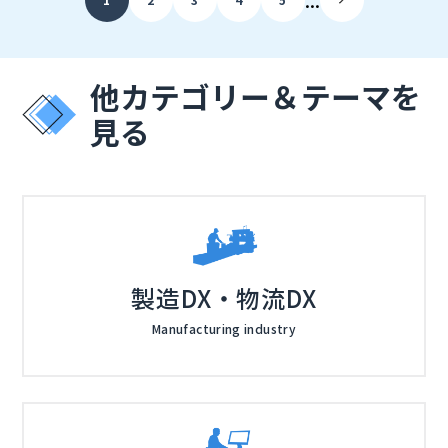
やWANまで含めたフルスタックAI管理により、Day0の
れる可能性があります。
設計、Day1の導入、Day2の運用までを効率化し、販売
店が顧客へ継続的な価値を提案するための具体的なシナ
リオをお伝えします。
他カテゴリー＆テーマを
見る
製造DX・物流DX
Manufacturing industry