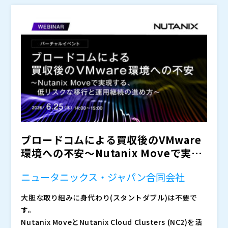
ためです。
その結果、「最新機器は届かない」「クラウドも簡単に
は決められない」「しかし研究開発は止められない」と
いう板挟みになり、 “ただ待つしかない”状態に陥って
いる企業が増加しています。
今求められているのは、理想の環境を待ち続けることで
はなく、“今すぐ必要な計算リソースをどう確保する
か”という現実的な視点です。
本セミナーでは、HPC調達難の背景と従来のアプローチ
（新品購入・クラウド活用）が抱える課題を整理したう
えで、R&Dを止めないための現実的な考え方をお伝えし
ます。
また、この考え方を活用し、短期間の調達とコスト低減
ブロードコムによる買収後のVMware
を実現しつつ、安心してHPC環境をご利用いただける
「マネージドHPCサービス Lite」をご紹介します。
環境への不安〜Nutanix Moveで実現
・製造業・研究開発部門で、CAE解析やシミュレーショ
する、低リ...
ン環境を運用している方 ・R&D向けHPC環境の増設・
ニュータニックス・ジャパン合同会社
更改計画が止まっている方 ・HPCサーバーの納期長期
大胆な取り組みに身代わり(スタントダブル)は不要で
化や価格高騰に課題を感じている方 ・クラウド活用も
HPC調達難は、単なるインフラ問題ではなく、事業競争
す。
検討しているが、自社に適した選択肢を整理したい方
力そのものに影響を及ぼす課題です。 本セミナーで
Nutanix MoveとNutanix Cloud Clusters (NC2)を活
・機器購入以外の、現実的なHPCリソース確保方法を知
は、「最新機器を調達する」以外の選択肢も含め、短期