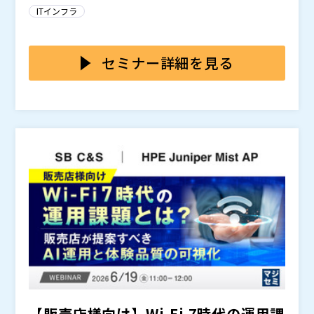
ナを統合的に管理できる柔軟な基盤運用へのニーズも高
ンテナ活用へ移行する選択肢が注目されています。一方
ストーリーズ」の全米ツアーを展開。ハリウッドを震撼
comまたはBroadcomと提携していません。VMware
※共催、協賛、協力、講演企業は将来的に追加、削除さ
ITインフラ
まっています。一方で、移行時の運用負荷や既存環境と
で、Kubernetesをはじめとするコンテナ基盤はコマン
させたあの名シーンの舞台裏を明かし、今なおエンター
およびここに記載されているさまざまなVMware製品名
れる可能性があります。
の整合性、コスト最適化などに課題を感じている企業も
ドベースのUI管理が中心となる場面も多く、運用ノウハ
本セミナーでは、
を搭載した
を活用し、コンテナ・V
テインメント業界に大きな影響を与え続けています。
は、米国およびその他の国におけるBroadcomの登録
少なくありません。
ウが特定担当者に偏りやすい傾向があります。結果とし
M・GPUをWeb GUIで一元管理することで、AI基盤の運
商標または未登録商標です。『トランスフォーマー』お
セミナー詳細を見る
て、コンテナを活用したくても、管理の難しさや属人化
用負荷を軽減する方法を解説します。VM中心の運用を
よび関連キャラクターは、HasbroおよびParamount P
への不安から、移行に踏み切りづらいケースがありま
見直し、コンテナによる柔軟なGPU活用へ移行するこ
株式会社トゥモロー・ネット（
）
ictures（DreamWorks Picturesと提携）の商標で
す。
とで、仮想化ライセンス費用やGPUリソースの無駄を抑
マジセミ株式会社（
）
す。『ミッション：インポッシブル』および『ワイル
える考え方をご紹介します。また、アプライアンス製品
※共催、協賛、協力、講演企業は将来的に追加、削除さ
ド・スピード』は、Paramount PicturesおよびUnive
として短期間で導入できるため、複雑な個別構築や初期
れる可能性があります。
rsal City Studios, LLCの商標です。The Dukes of Ha
設定の負担を抑え、AI基盤の運用を始めやすくします。
zzardは、Warner Bros. Entertainment Inc.の商標
です。Nutanix, Inc.およびこのイベントは、Paramou
nt Pictures、DreamWorks Pictures、Universal Pic
tures、Warner Bros.、またはHasbroと提携、資金提
供、または推奨の関係にありません。ここで言及されて
いるその他すべてのブランド名は識別目的のみであり、
それぞれの所有者の商標である可能性があります。追加
の画像は、Corey Eubanksが提供し、所有していま
す。
【販売店様向け】Wi-Fi 7時代の運用課