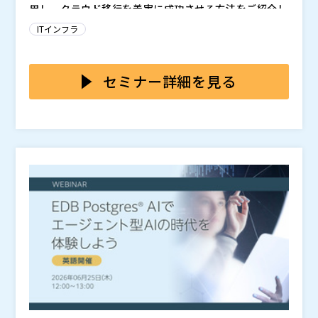
用し、クラウド移行を着実に成功させる方法をご紹介し
りたい方
間でHPCリソースを確保するための考え方や判断軸を整
ネットワンネクスト株式会社（
）
ます。
理します。 八方塞がりの状態から抜け出すためのヒン
SCSK株式会社（
）
ITインフラ
VMware買収後の新たな時代において、インフラの移行
トを得たい方は、ぜひご参加ください。
マジセミ株式会社（
）
には、まるで映画の主役級アクションのような周到な計
※共催、協賛、協力、講演企業は将来的に追加、削除さ
画と、絶対的な精度が求められます。しかし、どんなに
セミナー詳細を見る
れる可能性があります。
綿密に練られた移行計画であっても、現在の激動の市場
さらに、地政学的リスクの台頭も無視できません。輸出
環境を無視することはできません。ハイパースケーラー
規制とテクノロジー主権への要求が高まる中、「誰が、
各社によるAI処理能力の拡大競争は、世界のサプライチ
どこからアクセスできるか」というルールは、日々厳格
ェーンを逼迫し、調達コストを高騰させています。その
化しています。このような環境下、ITプロフェッショナ
では、次にとるべき「確実な一手」を、どう見極めれば
結果、ハードウェアの納期は数週間、場合によっては数
ルに求められるのは、単に移行技術を極めることだけで
よいのでしょうか？
ヶ月単位で遅延しています。
はありません。リアルタイムに変化する環境で臨機応変
ハリウッドの伝説的なスタントマンでありスタントドラ
に完璧なパフォーマンスを演じきることなのです。
イバーでもあるコリー・ユーバンクス氏を迎えた、特別
なオンラインイベントにぜひご参加ください。『ワイル
ド・スピード』シリーズ3作のハイスピード・ハイリス
大都市のストリートをドリフトで駆け抜け、大ケガを負
クなレース、『トランスフォーマー』シリーズの変身ア
うことなくバイクをパワースライドさせ、悪のロボット
ドベンチャー、『ミッション：インポッシブル2』の身
との銀河系をかけた戦いを率いる――そんなスタントのプロ
の毛もよだつようなミッションなど、数々の名作映画の
フェッショナルが培ってきた「リスク管理と極限の精
命がけのアクションは映画に任せ、成功に向けてすべて
裏側にある、手に汗握るアクションシーンの舞台裏を明
度」のノウハウ。それと全く同じレベルの精密さを、N
の動きが計算された道筋を選びましょう。
かしていただきます。時速100km近くで重さ約19トン
utanixの専門家がお客様のIT環境にどのように適用
IT環境にマルチクラウドの柔軟性を取り入れる準備はで