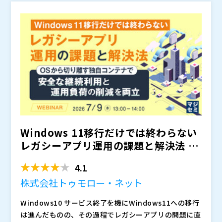
ているのは、単に新品サーバーを待つことではなく、
択肢となる場合があります。 重要なのは、再生品を
・基幹系システムは新品 ・情報系システムは再生品 ・
・再生品サーバーを検討しているが、性能や品質面に不
AI需要による供給逼迫が続く中で、EOSL対応やシステ
を
見極める視点です。
「安いから選ぶ」「新品がないから仕方なく選ぶ」ので
開発環境やDR環境はレンタルや延命保守 といったよう
安を感じている方 ・再生品を選択肢に入れているもの
ム更改をどのように進めるべきか、その判断材料を整理
はなく、
に、選択肢を使い分ける
の、最終判断に踏み切れずにいる方 ・レンタルや延命
できます。 また、再生品サーバーについて、 ・性能面
です。
についてもご紹介します。 新
品のみを前提とするのではなく、用途に応じて最適な手
保守も含めて、現実的な活用方法を検討したい方 ・社
で実務利用に耐えられるのか ・品質や保守体制はどの
ネットワンネクスト株式会社（
）
段を選択することで、納期・コスト・品質のバランスを
内説明や意思決定に必要な判断材料を求めている方
ように評価すべきか ・どの用途であれば現実的な選択
マジセミ株式会社（
）
取る考え方をお伝えします。
肢になり得るのか といった観点を理解し、自社環境に
※共催、協賛、協力、講演企業は将来的に追加、削除さ
照らして判断するための視点を得られます。 さらに、
れる可能性があります。
新品・再生品・レンタル・延命保守をシステムの重要度
に応じて使い分けるTier別活用戦略の考え方も学べま
す。
Windows 11移行だけでは終わらない
レガシーアプリ運用の課題と解決法 ～
OSから切り...
4.1
株式会社トゥモロー・ネット
Windows10 サービス終了を機にWindows11への移行
は進んだものの、その過程でレガシーアプリの問題に直