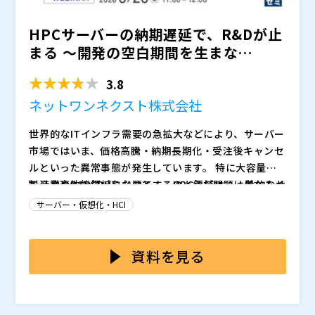
点 ・検証・テストを含めた実践的な進め方 ・アップグ
HPCサーバーの納期遅延で、R&Dが止
レード前後で起こりやすいトラブルと対処法 ・よくあ
る失敗パターンと回避策 EOLを単なる作業として捉え
まる ～開発の空白期間を生まな
るのではなく、影響範囲を見極め、リスクを整理し、検
い、“待たない”HPCリ...
討を前に進めるための視点を持ち帰っていただける内容
3.8
です。
ネットワンネクスト株式会社
世界的なITインフラ需要の急拡大などにより、サーバー
市場ではいま、価格高騰・納期長期化・受注後キャンセ
ルといった異常事態が発生しています。 特に大容量メ
モリや高性能CPUを必要とするHPC領域は、一般的なサ
製造業やR&D領域において、このような問題は単なるイ
ーバー以上にその影響を大きく受けています。 ・予算
ンフラ更改の遅れでは済みません。 解析待ちやシミュ
サーバー・仮想化・HCI
を確保しても想定した機器が買えない ・納期が見え
レーションの停止は、新製品の市場投入時期の遅れや企
ず、更改計画の目途が立たない ・必要なタイミングで
業競争力の低下に直結する深刻な経営課題となり始めて
こうした状況下でも、多くの企業は「HPCは最新機器を
解析環境を用意できない
います。
購入するもの」という前提で調達計画を進めています
資料を見る
が、現状では納期も価格も読めません。 一方で、「と
りあえずクラウドへ移行する」という判断も、HPC領域
データ転送、既存環境との連携、解析アプリケーション
では必ずしも容易ではありません。
ライセンスなど、HPC特有の要件を考慮する必要がある