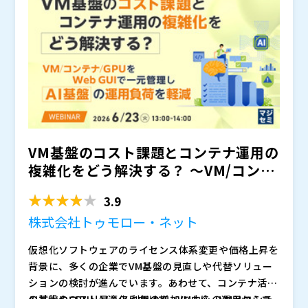
維持しながら、アーキテクチャの複雑さを軽減
ントを活用し、オープンスタンダードのスタック統合に
株式会社日本経済広告社（
）
高騰を続けるハードウェアコストや調達遅延の影響を最
より、独自のAIプラットフォーム（Iceberg/Parque
マジセミ株式会社（
）
小限に。
40年以上のキャリアを誇るコリー・ユーバンクス氏
t）内で安全かつ俊敏な機能を実現 ◆
※共催、協賛、協力、講演企業は将来的に追加、削除さ
： ネイティブのエ
は、これまでに160本以上の映画と1,200本以上のテレ
ージェント機能とエージェント移行機能を組み込んだ単
れる可能性があります。
ビドラマに携わり、世界最高峰のスタント賞である「タ
一のPostgresベースプラットフォーム上で、トランザ
ウルス・ワールド・スタント・アワード（Taurus Wor
Nutanix プロダクト＆ソリューションマーケティングS
クション、分析、AIワークロードを効率的に実行
ld Stunt Award）」を3度も受賞した伝説のプロフェ
VP
ッショナルです。ワーナー・ブラザース史上最年少のス
GDM ITインフラストラクチャーコンサルタント
タントマンとしてキャリアをスタートさせた彼は、『ワ
Nutanix インダストリーソリューションマーケティン
イルド・スピード』、『トランスフォーマー』、『ミッ
グ担当グローバルディレクター
VM基盤のコスト課題とコンテナ運用の
ション:インポッシブル』といった大ヒットシリーズ
Nutanix ネットワーク＆セキュリティシニアプロダク
複雑化をどう解決する？ 〜VM/コンテ
で、数々の世界記録を塗り替える驚異的なカースタント
トマーケティングマネージャー
を成功させてきました。トム・クルーズやシルベスタ
Nutanix プリンシパル技術マーケティングエンジニア
ナ/GPUをWeb...
3.9
ー・スタローンといったハリウッドのトップスターの身
Nutanix 技術マーケティングエンジニア
代わり（スタントダブル）を務めるだけでなく、映画監
本イベントに関するお問合せは
までご連絡ください。
株式会社トゥモロー・ネット
督やセカンドユニット（アクション専門チーム）・ディ
© 2026 Nutanix, Inc.All rights reserved.Nutanix、
仮想化ソフトウェアのライセンス体系変更や価格上昇を
レクターとしても頭角を現し、150以上の極限のアクシ
Nutanixロゴ、およびここに記載されているすべてのN
背景に、多くの企業でVM基盤の見直しや代替ソリュー
ョンシーンを統括・指揮してきました。現在は、後進を
utanixプロダクトおよびサービス名は、アメリカ合衆
ションの検討が進んでいます。あわせて、コンテナ活用
育てる「カークラッシュ・クリニック（カースタント養
国およびその他の国におけるNutanix, Inc.の登録商標
ニュータニックス・ジャパン合同会社（
）
の拡大やGPUリソース利用の増加により、VMとコンテ
AI基盤のコスト最適化に向けて、VM中心の運用からコ
成講座）」の主宰や、トークライブショー「スタント・
または商標です。Nutanix, Inc.は、VMware by Broad
マジセミ株式会社（
）