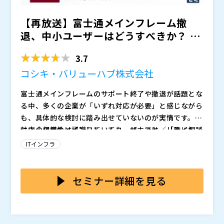
【再放送】富士通メインフレーム撤
退、中小ユーザーはどうすべきか？ ～
リホスト／リライト／リ...
3.7
コシキ・バリューハブ株式会社
富士通メインフレームのサポート終了や撤退が話題とな
る中、多くの企業が「いずれ対応が必要」と感じながら
も、具体的な検討に踏み出せていないのが実情です。特
に中小規模のメインフレームユーザーでは、「誰に相談
対応の必要性は認識していても、リホスト／リライト／
すればよいか分からない」状態に置かれているケースも
リビルドといった移行方式の違いや、コスト感・期間・
ITインフラ
少なくありません。
業務影響を具体的にイメージできず、検討が止まってし
まうケースは多く見られます。見積を取ったものの高額
本セミナーでは、富士通メインフレームを取り巻く現状
で頓挫した、社内で意見が割れて前に進まない、といっ
を整理したうえで、リホスト／リライト／リビルドとい
セミナー詳細を見る
た経験をお持ちの方もいるのではないでしょうか。業務
う3つの移行方式について、それぞれの特徴や考え方を
停止や大規模改修は避けたい一方で、現状維持にも不安
分かりやすく解説します。特定の方式を前提にするので
※当日いただいたご質問は後日開催企業より個別に回答
が残る。判断材料が不足したまま時間だけが過ぎてい
はなく、自社の規模や業務特性を踏まえて、どのように
いたします。