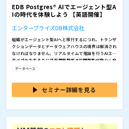
EDB Postgres® AIでエージェント型A
のバスを3回転半も横転（キャノンロール）させ、世界
し、変革するのかを分かりやすく解説します。
きていますか？
記録を樹立した壮絶なエピソードなど、見逃せない内容
Nutanixとともに、確実で洗練されたIT移行のステップ
Iの時代を体験しよう 【英語開催】
が満載です。
を踏み出しましょう。
Nutanix MoveとNutanix Cloud Clusters（NC2）
エンタープライズDB株式会社
が、レガシーなインフラとモダンなハイブリッド・マル
組織がエージェント型AIへと移行するにつれ、トランザ
チクラウド環境を統合し、大規模環境でもシームレスな
クションデータとデータウェアハウスの境界は解消され
業務継続性を実現する方法をご紹介します。移行に伴う
具体的には、NC2が提供する以下の強みを備えたプラッ
なければなりません。リアルタイムで推論を行うAIエー
リスクを抑え、先行き不透明な状況から生じるストレス
トフォームについて深く学んでいただけます。
ジェントを支えるには、最新鋭で、可観測性が高く、自
ライブセッションにご参加いただき、EDB Postgres AI
をどのように解消できるのか、その全貌が明らかになり
・
：スクリプトに変更を加えることなく、アプリケーシ
律性を備え、ガバナンス機能が組み込まれたデータプラ
がハイブリッド環境全体でサイロを解消し、アーキテク
ます。本イベントでは、示唆に富むディスカッション、
ョンをオンプレミスで実行していた状態とまったく同じ
データベース
ットフォームが必要です。
チャを簡素化する方法をご覧ください。
リアルタイムのデモ、そしてお客様の導入成功事例を通
ようにクラウド上で実行。
◆
： Postgresを活用することで、AIエージェントに運
じて、クラウド移行を驚くほどシンプルに（身代わりの
・
：データシーディングプロセスが既存データを精密に
用データと履歴データの両方に対して、安全かつリアル
セミナー詳細を見る
スタントダブルを必要とせずに）成功させる方法を分か
レプリケーションし、ビジネスの中断時間を数時間から
タイムな推論アクセスを同時に提供 ◆
： あらゆるワー
りやすく解説します。
数分単位へと劇的にに短縮することで、いつでも成功を
クロード、エージェント、そして人間に対して、大規模
◆
： Warehouse PGを使用して、イベントデータ、ト
収める。
・
：仮想マシンの移行準備を自動化。手作業に伴うリス
なAIインテリジェンスを提供 ◆
ランザクションデータ、分析データを統合し、サブ秒単
： 単一の統合インター
クや予期せぬシステム停止を回避。
フェースを通じて、ハイブリッドな可観測性とデータ主
位のクエリ、リアルタイム機械学習、セマンティック検
・
：特定のワークロードを、安定したクラウドのベアメ
権を完全に実現 ◆
索を実現 ◆
エンタープライズDB株式会社（
： EDB Postgres AIテクニカルブループリ
： 厳格なコスト管理とガバナンスを
）
タルインフラストラクチャーに移行。これにより、昨今