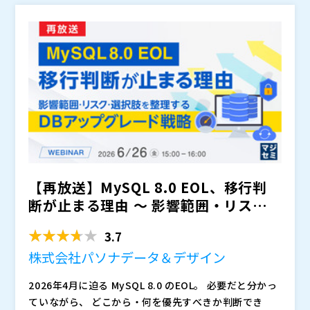
く、これが、多くの中小メインフレームユーザーが直面
比較・検討すべきかという視点をお伝えします。すぐに
コシキ・バリューハブ株式会社（
）
しているジレンマです。
結論を出すことを目的とするのではなく、「まず何を整
ビズブースト株式会社（
）
理すべきか」「次に何を検討すべきか」を明確にするこ
マジセミ株式会社（
）
とがゴールです。誰にも相談できず立ち止まっていた状
※共催、協賛、協力、講演企業は将来的に追加、削除さ
態から、検討を前に進めるためのヒントを持ち帰ってい
れる可能性があります。
ただける内容です。
【再放送】MySQL 8.0 EOL、移行判
断が止まる理由 ～ 影響範囲・リスク・
選択肢を整...
3.7
株式会社パソナデータ＆デザイン
2026年4月に迫る MySQL 8.0 のEOL。 必要だと分かっ
ていながら、 どこから・何を優先すべきか判断でき