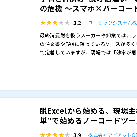
の危機 〜スマホ×バーコー
参加ください。
株式会社オープンソース活用研究所（
）
マジセミ株式会社（
）
3.2
ユーザックシステム
※共催、協賛、協力、講演企業は将来的に
最終消費財を扱うメーカーや卸業では、ラ
の注文書やFAXに頼っているケースが多く
て定着していますが、現場では「効率が悪
りはじめています。
手書きFAXによる受注は、文字の読み違
スといったヒューマンエラーが発生しやす
因となっています。 こうした受注ミスは
の大きな負担になっています。
本セミナーでは、スマホ×バーコードスキ
をご紹介します。 スマホで商品バーコー
書きやFAX、転記といったアナログ工程
脱Excelから始める、現場
やすさと導入のしやすさを両立した、実践
ユーザックシステム株式会社（
）
単”で始めるノーコードツール 
株式会社オープンソース活用研究所（
）
マジセミ株式会社（
）
3.9
株式会社アイアットOE