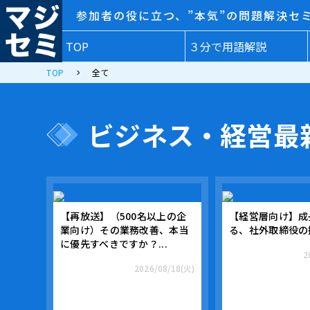
参加者の役に立つ、”本気”の問題解決セ
TOP
３分で用語解説
TOP
全て
ビジネス・経営
最
【再放送】（500名以上の企
【経営層向け】成
業向け）その業務改善、本当
る、社外取締役の
に優先すべきですか？...
2
2026/08/18(火)