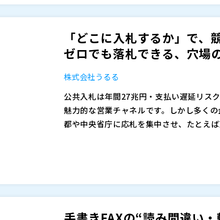
されています。実績ゼロから参入した中小
札・落札までの5ステップに加え、参入し
知らなかっただけで、門戸は大きく開かれ
敗パターン」とその回避策もお伝えします。
「どこに入札するか」で、競
検索できる「NJSS」を活用した効率的
株式会社うるる（
）
ゼロでも落札できる、穴場の公
の頭打ちを打破し、新たな受注チャネルを
株式会社オープンソース活用研究所（
）
マジセミ株式会社（
）
株式会社うるる
※共催、協賛、協力、講演企業は将来的に
公共入札は年間27兆円・支払い遅延リス
魅力的な営業チャネルです。しかし多くの
都や中央省庁に応札を集中させ、たとえば
戦区が生まれています。落札できなければ
この「実績がないから落札できない」ジレ
——この悪循環により、撤退を余儀なくさ
を見落としている構造的な問題です。競争
も、大手の実績と価格競争力の前に勝ち目
て劇的に異なります。同じ清掃業務でも東京
本セミナーでは、日本郵政やJRAに代表
「どこに入札するか」を変えるだけで、中
られた穴場の公共機関——の探し方と入札の
から自社に合った案件を見つける方法に加え
手書きFAXの“読み間違い
できる「NJSS」もご紹介します。入札
株式会社うるる（
）