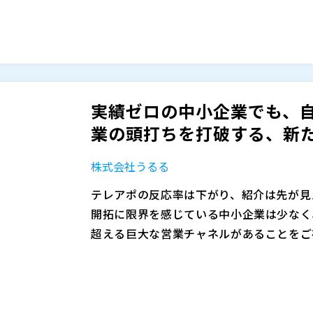
脱行動につながるため、いまやシステムの
ーザー体験の大幅な低下をもたらします。さら
ています。
ラフィックが増加し、通常の負荷対策だけ
客から見れば「アクセスできない理由」が
本セミナーでは、アクセス集中を制御しな
上損失とブランド毀損が同時に進行する深
提供する「仮想待合室」ソリューションを
に“つながりにくさ”を生むのではなく、
実績ゼロの中小企業でも、自
最小限に抑えることで顧客体験を守ります。さ
ファストリー株式会社（
）
業の頭打ちを打破する、新
を排除するセキュリティ機能を組み合わせ
STCLab Co., Ltd.（
）
立します。こうした仕組みを実現するうえ
株式会社オープンソース活用研究所（
）
株式会社うるる
具体的なソリューションを取り上げ、実効
マジセミ株式会社（
）
※共催、協賛、協力、講演企業は将来的に
テレアポの反応率は下がり、紹介は先が見
開拓に限界を感じている中小企業は少なく
超える巨大な営業チャネルがあることをご
は約17兆円。しかも官公需法のもと、中
「入札は大企業や建設業のもの」「手続き
の入札案件の約5割、自治体では約7割を
で検討すらしていない方が大半です。しか
績は、民間取引における信用力・ブランド
庁統一資格」はたった1種類で、取得費用
加できます。さらに入札案件全体の61.2
本セミナーでは、公共入札の基本・流れ・