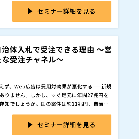
可用性は事業成長に直結する重要テーマとなっ
に昨今は、DDoS 攻撃や Bot による不正ト
セミナー詳細を見る
では防ぎきれないリスクが広がっています。顧
何であれ不満は同じであり、企業にとっては売
がら利用者が安心してサービスを使える環境を
刻な課題となっています。
詳しく解説します。従来のアクセス制限のよう
一時的な集中をコントロールし、利用者の不満を
治体入札で受注できる理由 〜営
らに DDoS や Bot などの不正トラフィック
たな受注チャネル〜
ることで、安定稼働とブランド価値の維持を両
で、他製品と比較してコストメリットにも優れる
性の高い導入アプローチをご紹介します。
追加、削除される可能性があります。
えず、Web広告は費用対効果が悪化する——新規
ありません。しかし、すぐ足元に年間27兆円を
存知でしょうか。国の案件は約11兆円、自治体
小企業の受注確保は法律で後押しされており、国
が複雑で費用もかかりそう」——そんなイメージ
中小企業が落札しています。さらに公共入札の実
し実態は大きく異なります。入札に必要な「全省
セミナー詳細を見る
力の向上にも直結します。
はゼロ。この資格だけで約55万件の国の案件に参
%は資格さえあれば自由に参加できる形式で公開
コツを実践的に解説します。資格取得から入