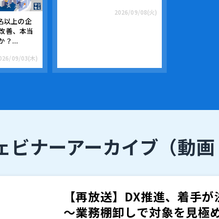
2026/09/08(火)
0名以上の企
改善、本当
？...
026/09/03(木)
ェビナーアーカイブ
（動画
【再放送】DX推進、着手が
～業務棚卸しで対象を見極め、