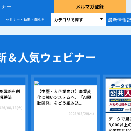
ミナー
メルマガ登録
最新情報
カテゴリで探す
セミナー・動画・資料を
新＆人気ウェビナー
長戦略を創
【中堅・大企業向け】事業変
招聘法
化に強いシステムへ、「AI駆
動開発」をどう組み込...
026/08/18(火)
2026/08/20(木)
データで見
8,000以
企業庁などの