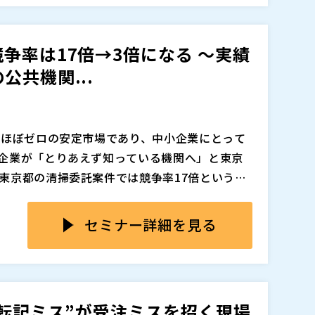
企業が次々と受注に成功しているのが現実です。
たものの成果が出ない企業に共通する「5つの失
ていたのです。
また、全国8,900以上の機関の入札情報を一括
争率は17倍→3倍になる 〜実績
な案件探しと競合分析の方法もご紹介します。営業
共機関...
開拓したい方は、ぜひご参加ください。
追加、削除される可能性があります。
クほぼゼロの安定市場であり、中小企業にとって
企業が「とりあえず知っている機関へ」と東京
東京都の清掃委託案件では競争率17倍という激
実績が作れず、実績がなければ次も不利になる
ンマは、努力不足ではなく「入札先の選び方」
れる企業が後を絶ちません。
率17倍の案件にいくら丁寧な見積書を出して
セミナー詳細を見る
はありません。しかし競争率は発注機関によっ
都の17倍に対しUR東日本ではわずか3倍——
される「外郭団体」——認知度が低く競争率が抑え
小企業にも勝機が見えてきます。
進め方を解説します。全国約2,000の外郭団体
、8,900以上の発注機関の入札情報を一括検索
・転記ミス”が受注ミスを招く現場
にどこから手をつけるべきかお悩みの方は、ぜひご