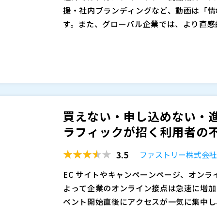
援・社内ブランディングなど、動画は「情
す。また、グローバル企業では、より直感
一した情報提供を強化したり、動画を活用
動画コンテンツを制作しても、
になってい
ます。 一方で、社内や社外に向けた動画
増えていく動画を社内ストレージやYouTu
そも見てくれていない」「必要な人に必要
外への適切な共有・利用分析など、多岐に
て、動画が増えていくほどに、その活用や
った状況が分からないまま、利活用も改善
本セミナーでは、動画の運用管理における
存になると、分類や更新の統一ルールを整
集、視聴分析など、
をご紹介します。 情
資産として積み上げ活用することができま
買えない・申し込めない・
社外・社内に向けた
コレオス株式会社（
や
）
の他、
など、動画資
ラフィックが招く利用者の不
高める機能や、活用事例もご紹介します。
株式会社オープンソース活用研究所（
）
用をしたいと考えている方にお勧めのセミ
マジセミ株式会社（
）
3.5
ファストリー株式会
※共催、協賛、協力、講演企業は将来的に
EC サイトやキャンペーンページ、オン
よって企業のオンライン接点は急速に増加
ベント開始直後にアクセスが一気に集中し
しています。利用者は「つながらない」体
アクセス集中によるサーバーダウンやレス