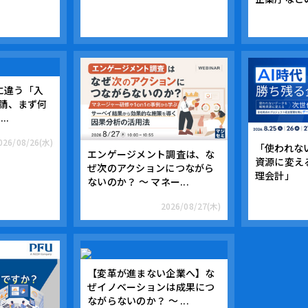
とに違う「入
請、まず何
..
026/08/26(水)
「使われな
エンゲージメント調査は、な
資源に変え
ぜ次のアクションにつながら
理会計」
ないのか？ ～ マネー...
2026/08/27(木)
【変革が進まない企業へ】な
ぜイノベーションは成果につ
ながらないのか？ ～ ...