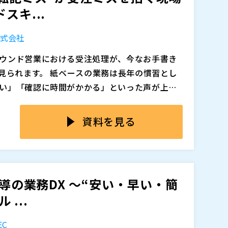
ドスキ...
株式会社
追加、削除される可能性があります。
ウンド営業における受注処理が、今なお手書き
見られます。 紙ベースの業務は長年の慣習とし
い」「確認に時間がかかる」といった声が上が
いや記載ミス、社内システムへの転記時の入力ミ
く、それが発注ミス・納品ミス・クレームの原
資料を見る
信用問題や出戻りコストにもつながり、営業現場
ャンで実現する正確・迅速な受注業務の仕組み
ドを読み取るだけで、正確な情報を即時反映。手
を排除し、入力ミスをゼロにします。現場での使い
主導の業務DX ～“安い・早い・簡
的なソリューションをご案内します。
...
C