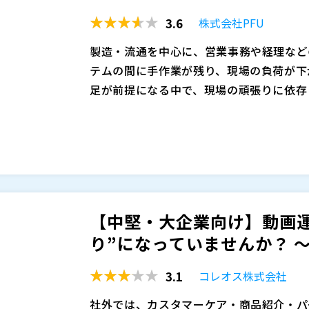
3.6
株式会社PFU
製造・流通を中心に、営業事務や経理などの
テムの間に手作業が残り、現場の負荷が下
足が前提になる中で、現場の頑張りに依存
を見直して、少ない人数でも回る仕組みに
DXを進めたい意志はあっても、「どの業
入や部分最適の自動化に偏ると、業務全体
出るのか」が定まらず、検討が長期化して
効果が出ないケースも増えています。
の棚卸しやTo-Be設計まで進んでも、実
着化に壁が立ちはだかり、結果として“設
本セミナーでは、PFUが社内で取り組ん
停滞が続くと、関係者の合意形成も難しく
の見極め、改善対応、定着までの進め方）
疲弊と手戻りが積み上がっていきます。
て、現場のムダを減らす考え方や、推進体
【中堅・大企業向け】動画
わらず実行に移す」ための勘所を、社内で
株式会社PFU（
）
り”になっていませんか？ ～
に、その社内実践で得た知見を外部向けにま
株式会社オープンソース活用研究所（
）
し、DXを推進するために必要な情報を提
マジセミ株式会社（
）
3.1
コレオス株式会社
※共催、協賛、協力、講演企業は将来的に
社外では、カスタマーケア・商品紹介・パ