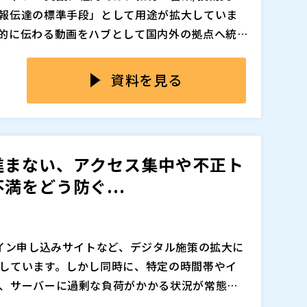
報伝達の標準手段」として用途が拡大していま
的に伝わる動画をハブとして国内外の拠点へ統
したコミュニケーションに取り組む動きもあり
る企業は多いのではないでしょうか。例えば、
コンテンツ自体は保有・提供しているのに「そも
be等に
していると、容量・セキュリティ・社内
資料を見る
な動画が届いていない」と感じる担当者もい
わたって制限が出てしまいます。結果として
とい
効果測定に課題も生じています。
も進みません。さらに管理のルールが担当者依
課題を整理した上で、動画の配信、録画・編
備できず、
報伝達力に優れた動画は、運用管理次第で良質な
といった状況も招いてしまいます。
す。セミナーでは、詳細な管理機能をはじめ、
進まない、アクセス集中や不正ト
産の価値をさらに引き出して利用者の満足度を
満をどう防ぐ...
 動画を
にせず、ナレッジ化を進めて積極的な活
ナーです。是非、ご参加ください。
社
追加、削除される可能性があります。
ライン申し込みサイトなど、デジタル施策の拡大に
しています。しかし同時に、特定の時間帯やイ
、サーバーに過剰な負荷がかかる状況が常態化
験に強い不満を抱き、ブランドへの信頼低下や離
ポンス低下は、販売機会を逃すだけでなく、ユ