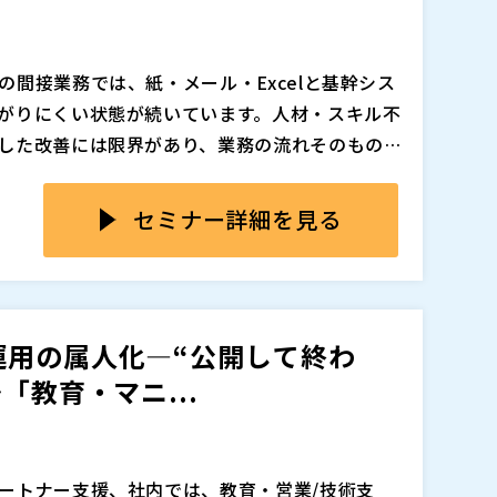
間接業務では、紙・メール・Excelと基幹シス
がりにくい状態が続いています。人材・スキル不
した改善には限界があり、業務の流れそのもの
変えることが求められています。個別ツールの導
務から着手すべきか」「どこまで変えれば効果が
のボトルネックが残ったままになり、期待した
しまうことが少なくありません。さらに、業務
セミナー詳細を見る
装の段階で現場調整やツール選定、運用設計、定
計書だけが残る”状態になりがちです。こうした
できたDX推進の進め方（業務の棚卸し、改善対象
なり、改善の機会を逸するだけでなく、現場の
を、実践知として整理して解説します。あわせ
制・進行上のつまずきポイントなど「設計で終
運用の属人化―“公開して終わ
の取り組み・事例をもとに説明します。最後
「教育・マニ...
とめた「プロセスRe:Design」を簡潔に紹介
供させていただきます。
追加、削除される可能性があります。
ートナー支援、社内では、教育・営業/技術支