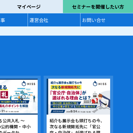
マイページ
セミナーを開催したい方
記事
運営会社
お問い合せ
る公共入札 ～
紹介も展示会も頭打ちの今、
上の公的機関・中小
次なる新規開拓先に「官公
データか...
庁・自治体」が選ばれる理...