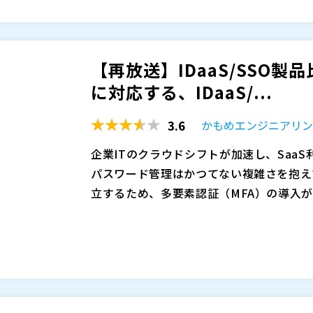
・SSO／MFA統合による認証の一元化 ・A
にもつながりやすいのが、攻撃への備えと検
本セミナーでは、制度対応の第一歩とし
ル管理による削除漏れ防止 ・8,500以上
証・アクセス管理が弱いままだと、攻撃へ
証・アクセス管理をまとめて整え、攻撃へ
さらに、SCS評価制度★3要件との対応
制度対応として社内外に説明しづらい状態
解説します。具体策として、国産IDaaS
を
【再放送】IDaaS/SSO製
「どのように整備を進めれば制度審査で説
素認証（MFA）による認証強化に加え、
株式会社テンダ（
）
に対応する、IDaaS/...
解説します。
セス制限を組み合わせて、クラウド利用の
株式会社インターナショナルシステムリサ
単なる製品紹介にとどまらず、自社構成を
さらに、国産ならではの手厚いサポートと
株式会社オープンソース活用研究所（
）
3.6
かもめエンジニアリ
点を持ち帰っていただける内容です。
て説明しやすい入口対策を現実的に進める
マジセミ株式会社（
）
・情報システム部門でSaaSアカウント管
※共催、協賛、協力、講演企業は将来的に
企業ITのクラウドシフトが加速し、SaaS
認証統制の見直しを検討している方 ・退
パスワード管理はかつてない複雑さを抱え
IDaaS導入を検討中だが、費用対効果や
立するため、多要素認証（MFA）の導入
部門に対し、認証設計の妥当性を説明する
昨今のランサムウェア攻
ドルが存在します。特に、従来の分散的な
IDaaSやSSOは利便性とセキュリティ
価制度とIDaaSの重要性について
部門の管理負荷が限界に達しつつあります
って得られる成果は大きく異なります。コ
docomo business R
す。
った要素を見落とすと、導入後に「想定と
ス概要（機能、オプション紹介等
りかねません。特に、複数拠点・多様な業
本セミナーでは、かもめエンジニアリングの
- ユースケース紹介
性」が結果を左右します。正しい評価軸で
oft Entra ID、Okta、GMOトラス
NTTドコモビジネス株式会社（
）
品の特長、対象企業規模、導入実績、費用