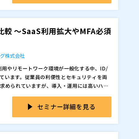
D／Entra連携によるID統合 ・IDライフサイク
知に直結する“入口対策”です。ID管理と認
て取り組みやすい
に絞り、IDaaSでID管理・認
のSaaS対応と段階導入の考え方
の備えや検知を整えても前提が揺らぎやすく、
の備えと検知につながる土台をつくる進め方を
関係を整理し、実際のユースケースを交えながら、
が残ってしまいます。
取り上げ、シングルサインオン（SSO）と多要
品比較 ～SaaS利用拡大やMFA必須
明できる状態に持っていけるのか」を具体的に
IP制限や端末証明書を用いた端末制限などのアク
入口をシンプルに一元化する方法を紹介します。
ーチ（
）
前提に認証統制をどう整えるか、その検討の起
無料トライアルの活用も前提に、制度対応とし
ング株式会社
ポイントをお伝えします。
理を担当している方 ・SCS評価制度対応に向けて
追加、削除される可能性があります。
利用やリモートワーク環境が一般化する中、ID/
職者削除漏れや権限棚卸に不安を感じている方 ・
ています。従業員の利便性とセキュリティを両
運用負荷で判断が止まっている方 ・経営層や監査
が求められていますが、導入・運用には高いハー
立場の方
撃による被害動向 SCS評
ID管理体制では、ユーザー負担と情報システム
を両立する有効な選択肢ですが、導入する製品によ
。今こそ、統合的なID基盤の見直しが必要で
スト、対応範囲、運用負荷、サポート体制とい
セミナー詳細を見る
INK IDaaSのご紹介 - サービ
違う」「運用しきれない」といった事態にもな
） - SCS評価制度★3要件との対応
務システムを抱える組織では、製品の「適合
AIアバター「デジタル潮村」が登壇。Micros
選定することが、失敗を防ぐ鍵となります。
ト・ログイン、KAMOME SSO＋の4製品を比較し、各製
体系、カスタマイズ性といった観点から、自社