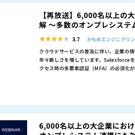
にもかかわらず、大規模環境では運用が回
運用性を両立する考え方を解説します。単
【再放送】6,000名以上の
少なくありません。
末から、どのシステムへアクセスできるの
NTTドコモビジネス株式会社（
）
解 ～多数のオンプレシステム
体のガバナンスを高めるための設計ポイン
マジセミ株式会社（
）
活用し、複数のWebシステムとSaaSに
※共催、協賛、協力、講演企業は将来的に
3.7
かもめエンジニアリ
Webシステムをインターネット上に安全
クラウドサービスの普及に伴い、企業の情
年々厳しさを増しています。Salesforc
クセス時の多要素認証（MFA）の必須化
るようになりました。 加えて近年は、J-S
このようなニーズに対応する場合、最近では
に、社内のアクセス管理体制の強化も重要
ースが一般的になりました。 しかし従業員
ステムに、どの権限でアクセスしているの
であるIDaaSのサブスクリプション費用
で、統合認証基盤の導入は欠かせません。
導入検討時の大きな課題となっています。 
本セミナーでは、国内の大手企業向けに認
てきたオンプレミス環境の業務システムや
ングが新たに提供する、「固定料金のIDa
DaaSで統合認証を実現しようとしても
プレミス環境や既存システムとの連携を見据
6,000名以上の大企業におけ
いう課題もあります。
的に統合認証基盤を整備していくための考
このWebセミナーは、 5月 14日（木） 1