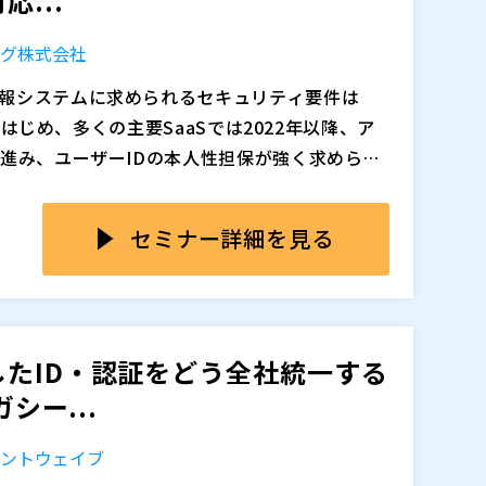
...
のよいほうをお選びください。
ング株式会社
報システムに求められるセキュリティ要件は
追加、削除される可能性があります。
eをはじめ、多くの主要SaaSでは2022年以降、ア
が進み、ユーザーIDの本人性担保が強く求められ
OXやISMS、個人情報保護法などへの対応を背景
クラウド認証基盤であるIDaaSを検討するケ
な経営課題となっています。誰が、いつ、どのシ
数6,000名以上の大企業では、ユーザー課金型
セミナー詳細を見る
かを正確かつ効率的に管理・可視化するうえ
が非常に高額になるケースも多く、企業にとって
特に大企業では、SaaSだけでなく、長年運用し
証基盤を多数構築してきたかもめエンジニアリ
基幹システムが多数存在していることも多く、I
aS」についてご紹介します。 大企業に多いオン
、想定以上に設計・連携・運用が複雑化しやすいと
えながら、IDaaSのコスト負担を抑え、現実
たID・認証をどう全社統一する
え方とあわせて解説します。
9:00～10:00 に再放送を予定しています。講演者
シー...
よいほうをお選びください。
ェントウェイブ