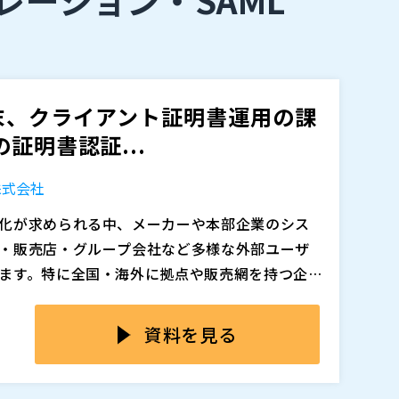
末、クライアント証明書運用の課
証明書認証...
株式会社
化が求められる中、メーカーや本部企業のシス
・販売店・グループ会社など多様な外部ユーザ
ます。特に全国・海外に拠点や販売網を持つ企
、ID・パスワードだけに依存した認証では、端
アント証明書を展開しようとすると、証明書の
担保しにくくなっています。こうした背景か
設定など、運用負荷が一気に高まります。自社管
資料を見る
も、クライアント証明書を用いた端末認証や多
、外部企業が管理する端末は利用状況や担当者
全体でアクセス統制を強化する必要性が高まっ
不要なアクセス権の残存、問い合わせ対応の増
規模な外部アクセス環境において、クライアン
ュリティ強化のために端末認証を必須化したい
認証、アクセス制御を組み合わせ、セキュリティと