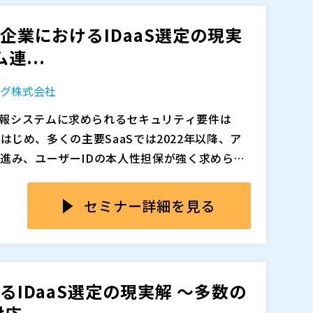
らず、導入範囲を限定せざるを得ないケースも
に証明書を配布するだけでなく、誰が、どの端
大企業におけるIDaaS選定の現実
かを認証基盤側で統制し、サプライチェーン全
連...
トを整理します。あわせて、トラストコネクトを
対する認証・アクセス制御を一体で整備し、また、
追加、削除される可能性があります。
ング株式会社
に外部公開する方法を紹介します。
報システムに求められるセキュリティ要件は
eをはじめ、多くの主要SaaSでは2022年以降、ア
が進み、ユーザーIDの本人性担保が強く求められ
OXやISMS、個人情報保護法などへの対応を背景
クラウド認証基盤であるIDaaSを検討するケ
な経営課題となっています。誰が、いつ、どのシ
数6,000名以上の大企業では、ユーザー課金型
セミナー詳細を見る
かを正確かつ効率的に管理・可視化するうえ
が非常に高額になるケースも多く、企業にとって
特に大企業では、SaaSだけでなく、長年運用し
証基盤を多数構築してきたかもめエンジニアリ
基幹システムが多数存在していることも多く、I
aS」についてご紹介します。 大企業に多いオン
、想定以上に設計・連携・運用が複雑化しやすいと
えながら、IDaaSのコスト負担を抑え、現実
るIDaaS選定の現実解 ～多数の
え方とあわせて解説します。
2:00～13:00 にライブにて開催いたします。講演