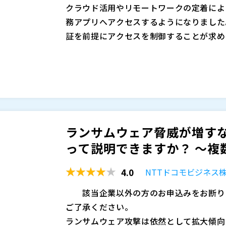
マジセミ株式会社（
）
クラウド活用やリモートワークの定着によ
※共催、協賛、協力、講演企業は将来的に
務アプリへアクセスするようになりました
証を前提にアクセスを制御することが求め
認証（MFA）やシングルサインオン（SS
しかし現場主導でSaaSや業務アプリが増
プレミスの業務アプリやレガシー環境も残
棚卸し、退職・異動時のアカウント停止が
として統制を効かせることが重要課題にな
プリごとに認証方式がばらつくと、利用者
す。 結果として「重要システムほど強く
本セミナーでは、Evidianを活用し、端
「レガシーアプリはSSOやMFAの適用
ていく進め方を解説します。Evidian
りやすくなります。こうした分断を放置す
バラバラになりがちな認証を統一できる点
ランサムウェア脅威が増す
しくなり、セキュリティ事故のリスクが高
整理したうえで、優先度の高い領域から段
株式会社インテリジェントウェイブ（
）
って説明できますか？ ～複数S
存環境を活かしながら、無理のない導入ス
株式会社オープンソース活用研究所（
）
けて、実務に落とし込めるポイントをまと
マジセミ株式会社（
）
4.0
NTTドコモビジネス
※共催、協賛、協力、講演企業は将来的に
該当企業以外の方のお申込みをお断りさ
ご了承ください。
ランサムウェア攻撃は依然として拡大傾向