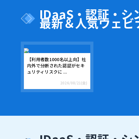
IDaaS・認証・
最新＆人気ウェビ
【利用者数1000名以上向】社
内外で分断された認証がセキ
ュリティリスクに ...
2026/08/21(金)
IDaaS・認証・