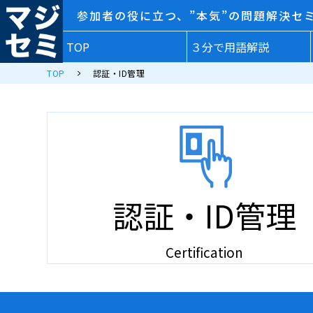
参加者の役に立つ、”本気”の問題解決セ
TOP
３分で用語解説
TOP
認証・ID管理
認証・ID管理
Certification