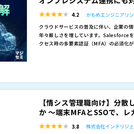
オンプレシステム連携にも対応
者による質疑応答がございます。 ご都合
かもめエンジニアリング株式会社（
）
4.2
かもめエンジニアリ
株式会社オープンソース活用研究所（
）
マジセミ株式会社（
）
クラウドサービスの普及に伴い、企業の情
※共催、協賛、協力、講演企業は将来的に
年々厳しさを増しています。Salesforc
クセス時の多要素認証（MFA）の必須化
るようになりました。 加えて近年は、J-S
このようなニーズに対応する場合、最近では
に、社内のアクセス管理体制の強化も重要
ースが一般的になりました。 しかし従業員
ステムに、どの権限でアクセスしているの
であるIDaaSのサブスクリプション費用
で、統合認証基盤の導入は欠かせません。
導入検討時の大きな課題となっています。 
本セミナーでは、国内の大手企業向けに認
てきたオンプレミス環境の業務システムや
ングが新たに提供する、「固定料金のIDa
DaaSで統合認証を実現しようとしても
プレミス環境や既存システムとの連携を見据
【情シス管理職向け】分散し
いう課題もあります。
的に統合認証基盤を整備していくための考
このWebセミナーは、 5月 21日（木） 0
か ～端末MFAとSSOで、レガ
による質疑応答はありませんが、ご都合の
かもめエンジニアリング株式会社（
）
3.8
株式会社インテリジ
株式会社オープンソース活用研究所（
）