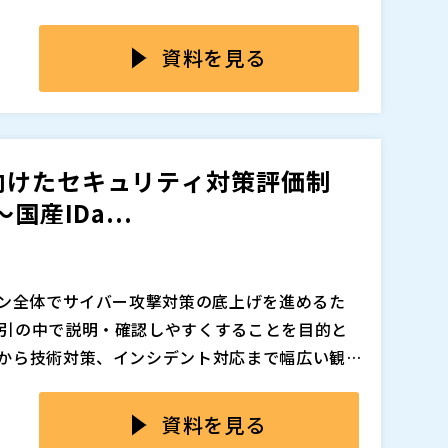
す。 クラウド利用やリモートワークの常態化に
SaaSごとに個別管理されたアカウントや手作業
資料を見る
ん。
れるなか、「自社の認証統制は制度審査に耐えう
問われた際、明確な根拠を示せる企業は決して
ら見直すのではなく、
を整理することが急務とな
管理に関する統制が重要な観点となっています。特
向けたセキュリティ対策評価制
点が浮かび上がります。
産IDa...
退職者・異動者のアカウント管理が適切に行われ
説明可能な状態か
していても、他SaaSが未統一のままでは統制として
cel管理や手動削除では「やっている」ことと
ン全体でサイバー攻撃対策の底上げを進めるた
。
引の中で説明・確認しやすくすることを目的と
、なぜIDaaSによる一元管理が現実的な解となる
から技術対策、インシデント対応まで幅広い観
”を決めて、段階的に整備していく考え方が重要
係、リスク把握、攻撃への備え、検知、インシ
K IDaaSの機能概要に加え、昨年12月にリリースされた
ランスよく整える必要があり、全体を一度に完
資料を見る
す。
で初動として取り組みやすく、かつ後続の対策