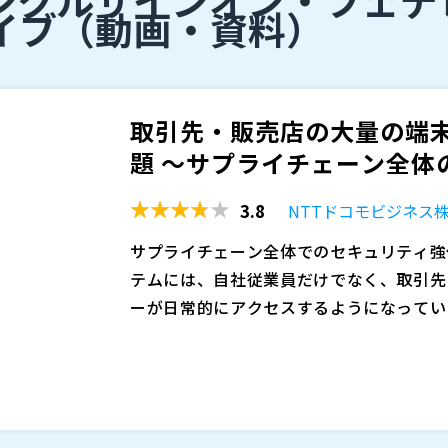
イブ
（動画・資料）
取引先・販売店の大量の端
題 ～サプライチェーン全体の
3.8
NTTドコモビジネス
サプライチェーン全体でのセキュリティ強
テムには、自社従業員だけでなく、取引先
ーが日常的にアクセスするようになってい
業では、利用者数や接続端末が膨大になり
一方で、取引先や販売店の端末までクライ
末の真正性やアクセス元の信頼性を十分に
発行、配布、更新、失効、端末変更時の再
ら、外部ユーザーが利用する端末に対して
理下の端末であれば一定の統制が可能でも
要素認証を組み合わせ、サプライチェーン
変更を把握しづらく、証明書の期限切れや
本セミナーでは、取引先・販売店を含む大
ています。
加が課題になりがちです。その結果、セキ
ト証明書による端末認証、SSO、SAML