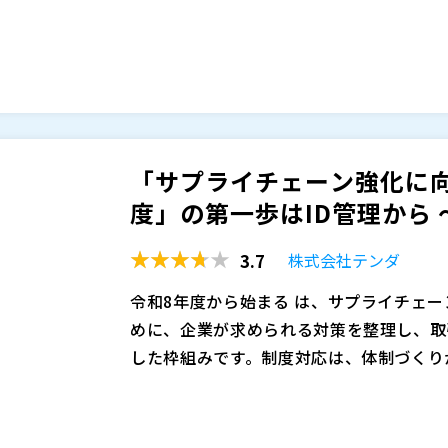
情報の流出を起点とした被害が増えていま
より、ID・認証が実質的な
となる一方で、
の棚卸が残っている企業も少なくありませ
さらに、SCS評価制度への対応が求めら
るのか」「漏れなく説明できる状態か」と
多くないのが実情です。 事故が起きてか
っています。
SCS評価制度では、アクセス制御や認証
「サプライチェーン強化に
に★3要件を意識すると、以下のような論
度」の第一歩はID管理から 〜国
・認証が全社横断で統一されているか ・
ているか ・アクセス権限の棚卸や証跡が
3.7
株式会社テンダ
M365など一部SaaSではMFAを有効化
不十分となる可能性があります。また、Ex
令和8年度から始まる
は、サプライチェー
「証明できる」ことは同義ではありません
めに、企業が求められる対策を整理し、取
本セミナーでは、SCS評価制度の観点から
した枠組みです。制度対応は、体制づくり
のか、その考え方を整理します。
点が関わるため、現場が動き出す“第一歩
制度対応では、体制づくりや取引先との関
後半では、docomo business RIN
になります。
デント対応、復旧といった複数の観点をバ
SaaS管理オプションも含めてご紹介しま
璧にするのは現実的ではありません。そこ