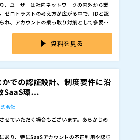
り、ユーザーは社内ネットワークの内外から業
追加、削除される可能性があります。
。ゼロトラストの考え方が広がる中で、IDと認
られ、アカウントの乗っ取り対策として多要素
O）の整備が必須になっています。一方で、オン
えると、IDがシステムごとに分散し、権限付与や
り、既存の運用を止めずに認証を強化し、全社
追いつかなくなります。加えて、端末・場所・ア
資料を見る
っています。
体験は悪化し、情シス側の運用負荷も増大しま
守りたいのに、例外対応が増えて統制できない」
末ベースのMFAとSSOを組み合わせて認証を統一し
が難しく、個別運用のまま残る」といった状態に陥
では、クラウド、オンプレミス、レガシーに分散して
ると、監査対応やガバナンスの観点でも説明が難
に強みがあり、全社の認証要件と対象アプリを
なかでの認証設計、制度要件に沿
まります。
階的に適用範囲を広げる設計を紹介します。 既
aaS環...
テップで統制を強めたい情シス管理職の方に向
めます。
株式会社
追加、削除される可能性があります。
せていただく場合もございます。あらかじめ
にあり、特にSaaSアカウントの不正利用や認証