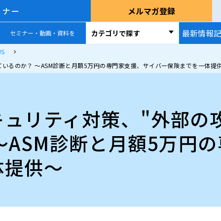
ミナー
メルマガ登録
最新情報
カテゴリで探す
セミナー・動画・資料を
S
ているのか？ ～ASM診断と月額5万円の専門家支援、サイバー保険までを一体提
ュリティ対策、"外部の
～ASM診断と月額5万円
体提供～