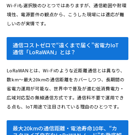
Wi-Fiも選択肢のひとつではありますが、通信範囲や耐環
境性、電源要件の観点から、こうした現場には適応が難
しいのが実情です。
通信コストゼロで“遠くまで届く”省電力IoT
通信「LoRaWAN」とは？
LoRaWANとは、Wi-Fiのような近距離通信とは異なり、
数km〜最大20kmの通信距離をカバーしつつ、長期間の
省電力運用が可能な、世界中で普及が進む低消費電力・
広域対応型の無線通信方式です。通信料不要で運用でき
る点も、IoT用途で注目されている理由のひとつです。
最大20kmの通信距離・電池寿命10年、“カ
スタマイズ自在なLoRaWANノード”を徹底解