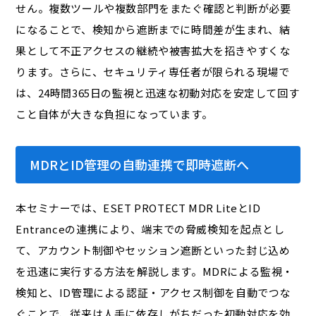
せん。複数ツールや複数部門をまたぐ確認と判断が必要
になることで、検知から遮断までに時間差が生まれ、結
果として不正アクセスの継続や被害拡大を招きやすくな
ります。さらに、セキュリティ専任者が限られる現場で
は、24時間365日の監視と迅速な初動対応を安定して回す
こと自体が大きな負担になっています。
MDRとID管理の自動連携で即時遮断へ
本セミナーでは、ESET PROTECT MDR LiteとID
Entranceの連携により、端末での脅威検知を起点とし
て、アカウント制御やセッション遮断といった封じ込め
を迅速に実行する方法を解説します。MDRによる監視・
検知と、ID管理による認証・アクセス制御を自動でつな
ぐことで、従来は人手に依存しがちだった初動対応を効