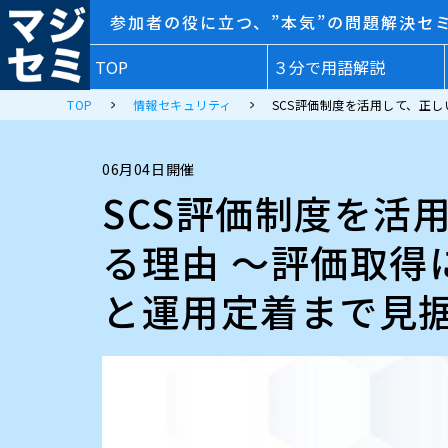
参加者の役に立つ、”本気”の問題解決セ
TOP
３分で用語解説
TOP
情報セキュリティ
SCS評価制度を活用して、正
06月04日開催
SCS評価制度を活
る理由 ～評価取
と運用定着まで見